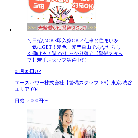
＼日払いOK×即入寮OK／仕事と住まいを
一気にGET！髪色・髪型自由であなたらし
く働ける！週5でしっかり稼ぐ【警備スタッ
フ】若手スタッフ活躍中◎
08月05日UP
エースパワー株式会社【警備スタッフ_S5】東京/渋谷
エリア-004
日給12,000円〜