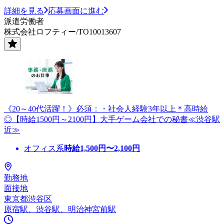
詳細を見る
応募画面に進む
派遣労働者
株式会社ロフティー/TO10013607
《20～40代活躍！》必須：・社会人経験3年以上＊高時給
◎【時給1500円～2100円】大手ゲーム会社での秘書≪渋谷駅
近≫
オフィス系
時給
1,500
円〜
2,100
円
勤務地
面接地
東京都渋谷区
原宿駅、渋谷駅、明治神宮前駅