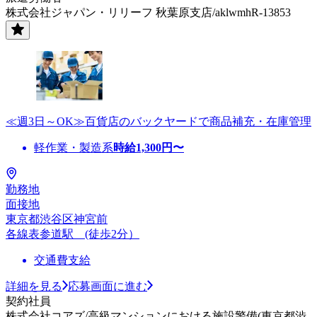
株式会社ジャパン・リリーフ 秋葉原支店/aklwmhR-13853
≪週3日～OK≫百貨店のバックヤードで商品補充・在庫管理
軽作業・製造系
時給
1,300
円〜
勤務地
面接地
東京都渋谷区神宮前
各線表参道駅 (徒歩2分）
交通費支給
詳細を見る
応募画面に進む
契約社員
株式会社コアズ/高級マンションにおける施設警備(東京都渋