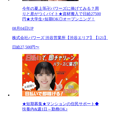
今年の夏上等卍パワーズに捧げてみる？周
りと差がつくバイト★資材搬入で日給27500
円★大学生×短期OK◎オープンニング！
08月04日UP
株式会社パワーズ 渋谷営業所【渋谷エリア】【121】
日給27,500円〜
★短期募集★マンションの住民サポート◆
扶養内&週1日～勤務OK♪