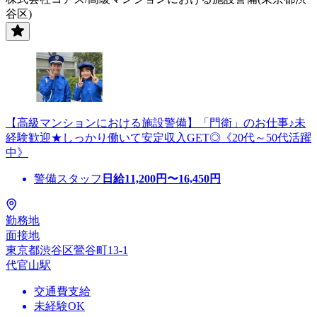
谷区)
【高級マンションにおける施設警備】「門衛」のお仕事♪未
経験歓迎★しっかり働いて安定収入GET◎《20代～50代活躍
中》
警備スタッフ
日給
11,200
円〜
16,450
円
勤務地
面接地
東京都渋谷区鶯谷町13-1
代官山駅
交通費支給
未経験OK