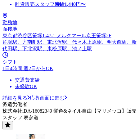
雑貨販売スタッフ
時給
1,440
円〜
勤務地
面接地
東京都渋谷区笹塚1-47-1 メルクマール京王笹塚2F
笹塚駅、方南町駅、東北沢駅、代々木上原駅、明大前駅、新
代田駅、下北沢駅、東松原駅、池ノ上駅
シフト
1日4時間 週2日からOK
交通費支給
未経験OK
詳細を見る
応募画面に進む
派遣労働者
株式会社iDA/16082349 髪色&ネイル自由【マリメッコ】販売
スタッフ 表参道