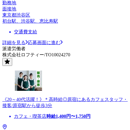
勤務地
面接地
東京都渋谷区
初台駅、渋谷駅、恵比寿駅
交通費支給
詳細を見る
応募画面に進む
派遣労働者
株式会社ロフティー/TO10024270
《20～40代活躍！》＊高時給◎原宿にあるカフェスタッフ・
接客/原宿駅から徒歩3分
カフェ・喫茶店
時給
1,400
円〜
1,750
円