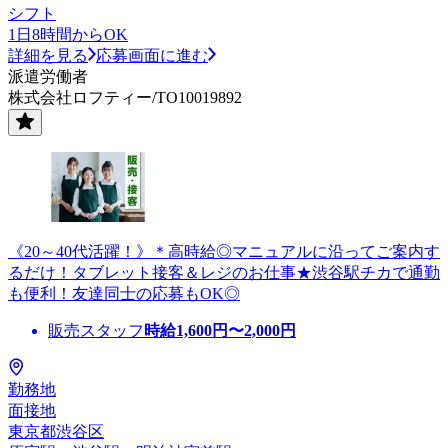
シフト
1日8時間からOK
詳細を見る
応募画面に進む
派遣労働者
株式会社ロフティー/TO10019892
《20～40代活躍！》＊高時給◎マニュアルに沿ってご案内す
るだけ！タブレット接客＆レジのお仕事★渋谷駅チカで通勤
も便利！友達同士の応募もOK◎
販売スタッフ
時給
1,600
円〜
2,000
円
勤務地
面接地
東京都渋谷区