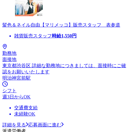
髪色＆ネイル自由【マリメッコ】販売スタッフ 表参道
雑貨販売スタッフ
時給
1,550
円
勤務地
面接地
東京都渋谷区 詳細な勤務地につきましては、面接時にご確
認をお願いいたします
明治神宮前駅
シフト
週3日からOK
交通費支給
未経験OK
詳細を見る
応募画面に進む
派遣労働者