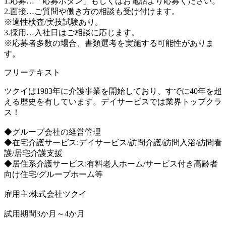
1.応募…「応募ボタン」もしくはお電話より応募ください。
2.面接…ご質問や働き方の相談も受け付けます。
※適性検査/実技試験あり。
3.採用…入社日はご相談に応じます。
※応募者多数の場合、書類選考を実施する可能性がありま
す。
フリーテキスト
ツクイは1983年に介護事業を開始しており、すでに40年を超
える歴史を有しています。デイサービスでは業界トップクラ
ス！
◆グループ会社の経営管理
◆在宅介護サービス:デイサービス/訪問介護/訪問入浴/訪問看
護/居宅介護支援
◆居住系介護サービス:有料老人ホーム/サービス付き高齢者
向け住宅/グループホーム等
雇用主:株式会社ツクイ
試用期間3か月～4か月