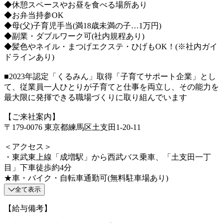
◆休憩スペースやお昼を食べる場所あり
◆お弁当持参OK
◆母(父)子育児手当(満18歳未満の子…1万円)
◆副業・ダブルワーク可(社内規程あり)
◆髪色やネイル・まつげエクステ・ひげもOK！(※社内ガイ
ドラインあり)
■2023年認定「くるみん」取得「子育てサポート企業」とし
て、従業員一人ひとりが子育てと仕事を両立し、その能力を
最大限に発揮できる職場づくりに取り組んでいます
【ご来社案内】
〒179-0076 東京都練馬区土支田1-20-11
＜アクセス＞
・東武東上線「成増駅」から西武バス乗車、「土支田一丁
目」下車徒歩約4分
★車・バイク・自転車通勤可(無料駐車場あり)
全て表示
【給与備考】