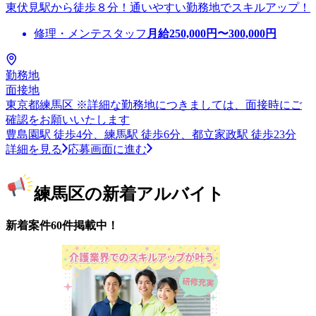
東伏見駅から徒歩８分！通いやすい勤務地でスキルアップ！
修理・メンテスタッフ
月給
250,000
円〜
300,000
円
勤務地
面接地
東京都練馬区 ※詳細な勤務地につきましては、面接時にご
確認をお願いいたします
豊島園駅 徒歩4分、練馬駅 徒歩6分、都立家政駅 徒歩23分
詳細を見る
応募画面に進む
練馬区の新着アルバイト
新着案件60件掲載中！