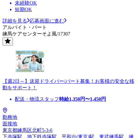
未経験OK
短期OK
詳細を見る
応募画面に進む
アルバイト・パート
練馬ケアセンターそよ風/17307
【週2日～】送迎ドライバー/パート募集！お客様の安全な移
動をサポート！
配送・物流スタッフ
時給
1,350
円〜
1,450
円
勤務地
面接地
東京都練馬区北町5-3-6
下赤塚駅、地下鉄赤塚駅、平和台(東京)駅、東武練馬駅、練