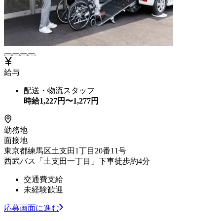
給与
配送・物流スタッフ
時給
1,227
円〜
1,277
円
勤務地
面接地
東京都練馬区土支田1丁目20番11号
西武バス「土支田一丁目」下車徒歩約4分
交通費支給
未経験歓迎
応募画面に進む