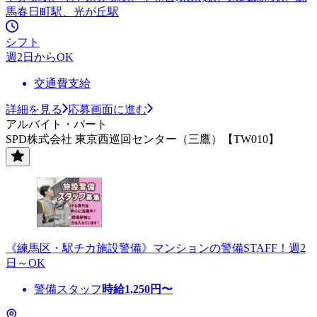
馬春日町駅、光が丘駅
シフト
週2日からOK
交通費支給
詳細を見る
応募画面に進む
アルバイト・パート
SPD株式会社 東京西巡回センター（三鷹）【TW010】
《練馬区・駅チカ施設警備》マンションの警備STAFF！週2
日～OK
警備スタッフ
時給
1,250
円〜