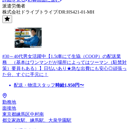
派遣労働者
株式会社ドライブトライブ/DR:HS421-01-MH
#30～40代男女活躍中【1.5t車にて生協（COOP）の配送業
務 （基本はワンマンだが場所によってはツーマン（駐禁対
策）要員もある）】日払いあり★急な出費にも安心◎頑張っ
た分、すぐに手元に！
配送・物流スタッフ
時給
1,950
円〜
勤務地
面接地
東京都練馬区中村南
都立家政駅、練馬駅、大泉学園駅