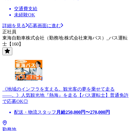
交通費支給
未経験OK
詳細を見る
応募画面に進む
正社員
東海自動車株式会社（勤務地:株式会社東海バス）_バス運転
士【160】
《地域のインフラを支える。観光客の夢を乗せて走る
――。》人気観光地『熱海』を走る【バス運転士】普通免許
で応募OK◎
配送・物流スタッフ
月給
250,000
円〜
270,000
円
勤務地