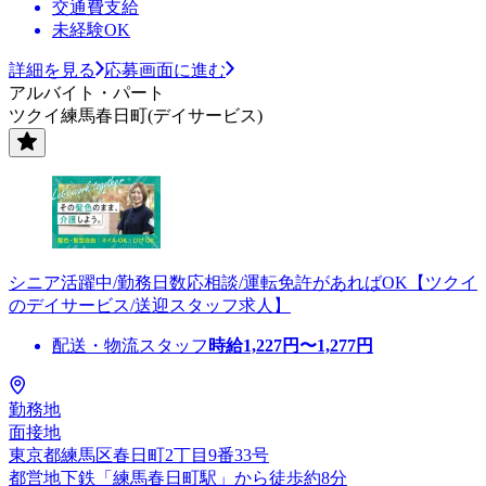
交通費支給
未経験OK
詳細を見る
応募画面に進む
アルバイト・パート
ツクイ練馬春日町(デイサービス)
シニア活躍中/勤務日数応相談/運転免許があればOK【ツクイ
のデイサービス/送迎スタッフ求人】
配送・物流スタッフ
時給
1,227
円〜
1,277
円
勤務地
面接地
東京都練馬区春日町2丁目9番33号
都営地下鉄「練馬春日町駅」から徒歩約8分