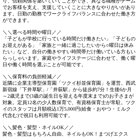
り、信頼関係を築いていくことができ、異なる職種がチーム
でお客様を支え、支援していくことに大きなやりがいがあり
ます。日勤の勤務でワークライフバランスに合わせた働き方
ができます。
＼＼選べる時間や曜日／／
「子どもが学校に行っている時間だけ働きたい」「子どもの
お迎えがある」「家族と一緒に過ごしたいから○曜日は休み
たい」など、自分の働きやすい時間帯だけ働いている方もい
らっしゃいます。家庭やライフステージに合わせて、働く曜
日や働く時間を選ぶことが可能です。
＼＼保育料の負担軽減／／
近隣に企業主導型保育園「ツクイ杉並保育園」を運営。西武
新宿線「下井草駅」/「井荻駅」から徒歩約7分！生後6か月
～2歳児まで(3歳の誕生日を迎える年度末まで)のお子さまが
対象。定員12名の少人数保育で、有資格保育士が常駐。ツク
イのスタッフは月額税込1万5,000円(給食・おやつ・ミルク
代含む)で祝日も利用可能です。
＼＼髪色・髪型・ネイルOK／／
髪色・髪型はもちろん自由、ネイルもOK！まつげエクス