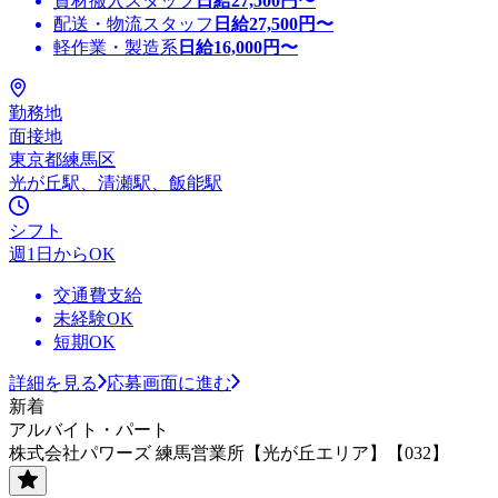
資材搬入スタッフ
日給
27,500
円〜
配送・物流スタッフ
日給
27,500
円〜
軽作業・製造系
日給
16,000
円〜
勤務地
面接地
東京都練馬区
光が丘駅、清瀬駅、飯能駅
シフト
週1日からOK
交通費支給
未経験OK
短期OK
詳細を見る
応募画面に進む
新着
アルバイト・パート
株式会社パワーズ 練馬営業所【光が丘エリア】【032】