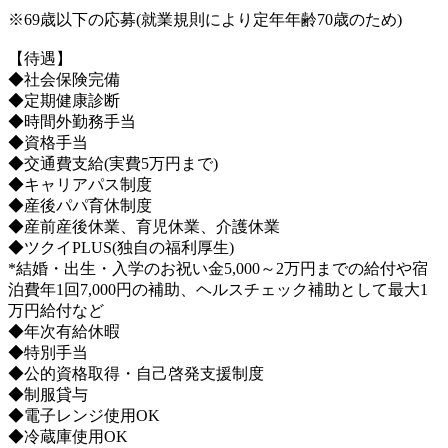
※69歳以下の応募(就業規則により定年年齢70歳のため)
【待遇】
◆社会保険完備
◆定期健康診断
◆時間外勤務手当
◆資格手当
◆交通費支給(実費5万円まで)
◆キャリアパス制度
◆産後パパ育休制度
◆産前産後休業、育児休業、介護休業
◆ツクイPLUS(独自の福利厚生)
*結婚・出生・入学のお祝い金5,000～2万円までの給付や宿
泊費年1回7,000円の補助、ヘルスチェック補助として最大1
万円給付など
◆年次有給休暇
◆特別手当
◆公的資格取得・自己啓発支援制度
◆制服貸与
◆電子レンジ使用OK
◆冷蔵庫使用OK