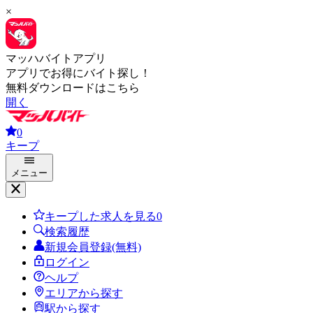
×
マッハバイトアプリ
アプリでお得にバイト探し！
無料ダウンロードはこちら
開く
0
キープ
メニュー
キープした求人を見る
0
検索履歴
新規会員登録(無料)
ログイン
ヘルプ
エリアから探す
駅から探す