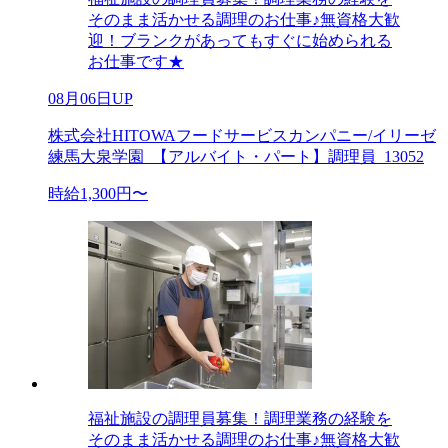
そのまま活かせる調理のお仕事♪無資格大歓
迎！ブランクがあってもすぐに始められる
お仕事です★
08月06日UP
株式会社HITOWAフードサービスカンパニー/イリーゼ
練馬大泉学園_【アルバイト・パート】調理員_13052
時給1,300円〜
福祉施設の調理員募集！調理業務の経験を
そのまま活かせる調理のお仕事♪無資格大歓