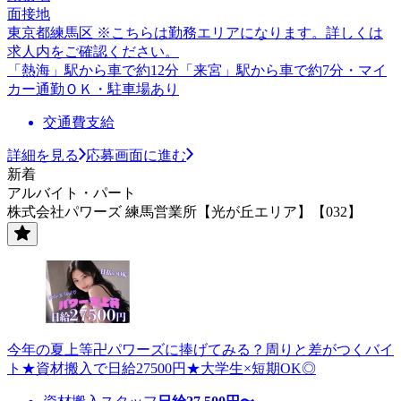
面接地
東京都練馬区 ※こちらは勤務エリアになります。詳しくは
求人内をご確認ください。
「熱海」駅から車で約12分「来宮」駅から車で約7分・マイ
カー通勤ＯＫ・駐車場あり
交通費支給
詳細を見る
応募画面に進む
新着
アルバイト・パート
株式会社パワーズ 練馬営業所【光が丘エリア】【032】
今年の夏上等卍パワーズに捧げてみる？周りと差がつくバイ
ト★資材搬入で日給27500円★大学生×短期OK◎