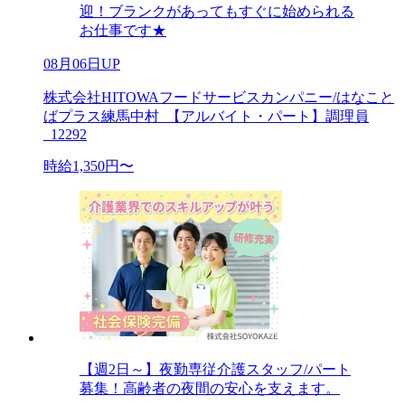
迎！ブランクがあってもすぐに始められる
お仕事です★
08月06日UP
株式会社HITOWAフードサービスカンパニー/はなこと
ばプラス練馬中村_【アルバイト・パート】調理員
_12292
時給1,350円〜
【週2日～】夜勤専従介護スタッフ/パート
募集！高齢者の夜間の安心を支えます。