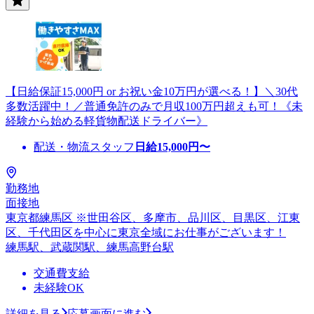
【日給保証15,000円 or お祝い金10万円が選べる！】＼30代
多数活躍中！／普通免許のみで月収100万円超えも可！《未
経験から始める軽貨物配送ドライバー》
配送・物流スタッフ
日給
15,000
円〜
勤務地
面接地
東京都練馬区 ※世田谷区、多摩市、品川区、目黒区、江東
区、千代田区を中心に東京全域にお仕事がございます！
練馬駅、武蔵関駅、練馬高野台駅
交通費支給
未経験OK
詳細を見る
応募画面に進む