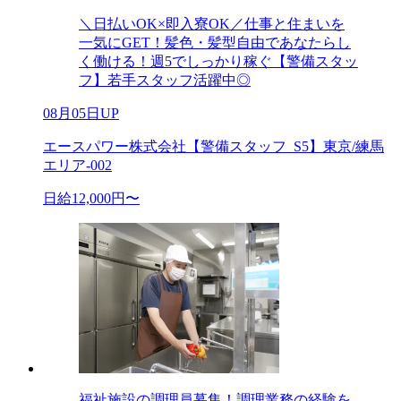
＼日払いOK×即入寮OK／仕事と住まいを
一気にGET！髪色・髪型自由であなたらし
く働ける！週5でしっかり稼ぐ【警備スタッ
フ】若手スタッフ活躍中◎
08月05日UP
エースパワー株式会社【警備スタッフ_S5】東京/練馬
エリア-002
日給12,000円〜
福祉施設の調理員募集！調理業務の経験を