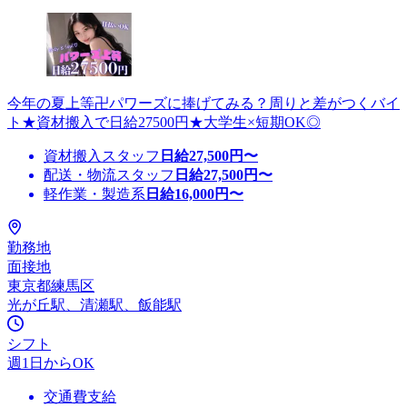
今年の夏上等卍パワーズに捧げてみる？周りと差がつくバイ
ト★資材搬入で日給27500円★大学生×短期OK◎
資材搬入スタッフ
日給
27,500
円〜
配送・物流スタッフ
日給
27,500
円〜
軽作業・製造系
日給
16,000
円〜
勤務地
面接地
東京都練馬区
光が丘駅、清瀬駅、飯能駅
シフト
週1日からOK
交通費支給