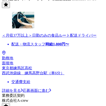
＜月収37万以上＞日勤のみの食品ルート配送ドライバー
配送・物流スタッフ
時給
1,800
円〜
勤務地
面接地
東京都練馬区高松
西武池袋線 練馬高野台駅（車6分）
交通費支給
詳細を見る
応募画面に進む
業務委託契約
株式会社A-crew