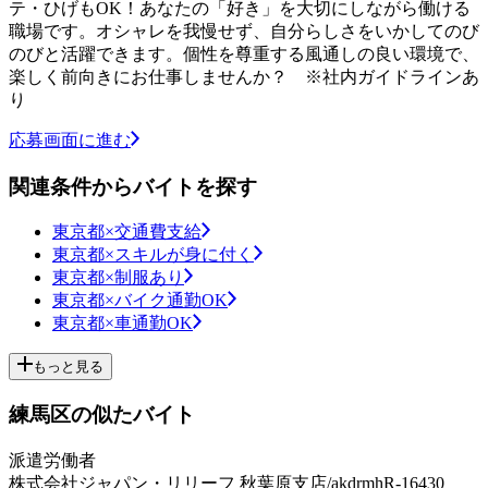
テ・ひげもOK！あなたの「好き」を大切にしながら働ける
職場です。オシャレを我慢せず、自分らしさをいかしてのび
のびと活躍できます。個性を尊重する風通しの良い環境で、
楽しく前向きにお仕事しませんか？ ※社内ガイドラインあ
り
応募画面に進む
関連条件からバイトを探す
東京都×交通費支給
東京都×スキルが身に付く
東京都×制服あり
東京都×バイク通勤OK
東京都×車通勤OK
もっと見る
練馬区の似たバイト
派遣労働者
株式会社ジャパン・リリーフ 秋葉原支店/akdrmhR-16430