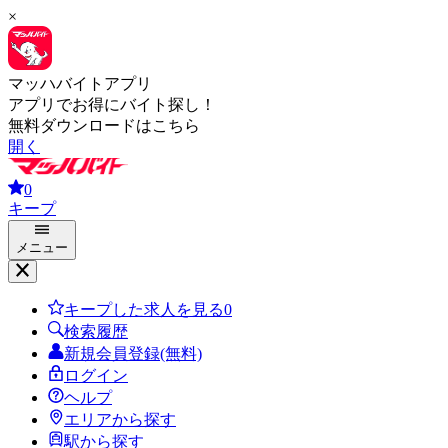
×
マッハバイトアプリ
アプリでお得にバイト探し！
無料ダウンロードはこちら
開く
0
キープ
メニュー
キープした求人を見る
0
検索履歴
新規会員登録(無料)
ログイン
ヘルプ
エリアから探す
駅から探す