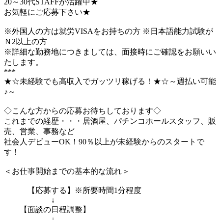
20～30代STAFFが活躍中★
お気軽にご応募下さい★
※外国人の方は就労VISAをお持ちの方 ※日本語能力試験が
Ｎ2以上の方
※詳細な勤務地につきましては、面接時にご確認をお願いい
たします。
***
★☆未経験でも高収入でガッツリ稼げる！★☆～週払い可能
♪～
◇こんな方からの応募お待ちしております◇
これまでの経歴・・・居酒屋、パチンコホールスタッフ、販
売、営業、事務など
社会人デビューOK！90％以上が未経験からのスタートで
す！
＜お仕事開始までの基本的な流れ＞
【応募する】※所要時間1分程度
↓
【面談の日程調整】
↓