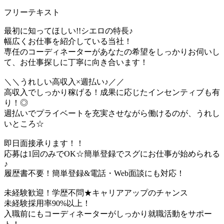
フリーテキスト
最初に知ってほしい!!シエロの特長♪
幅広くお仕事を紹介している当社！
専任のコーディネーターがあなたの希望をしっかりお伺いし
て、お仕事探しに丁寧に向き合います！
＼＼うれしい高収入×週払い♪／／
高収入でしっかり稼げる！成果に応じたインセンティブも有
り！◎
週払いでプライベートを充実させながら働けるのが、うれし
いところ☆
即日面接承ります！！
応募は1回のみでOK☆簡単登録でスグにお仕事が始められる
♪
履歴書不要！簡単登録&電話・Web面談にも対応！
未経験歓迎！学歴不問★キャリアアップのチャンス
未経験採用率90%以上！
入職前にもコーディネーターがしっかり就職活動をサポー