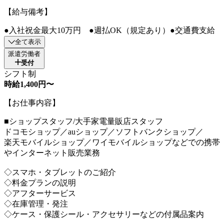
【給与備考】
●入社祝金最大10万円 ●週払OK（規定あり）●交通費支給
全て表示
派遣労働者
受付
シフト制
時給1,400円〜
【お仕事内容】
■ショップスタッフ/大手家電量販店スタッフ
ドコモショップ／auショップ／ソフトバンクショップ／
楽天モバイルショップ／ワイモバイルショップなどでの携帯
やインターネット販売業務
◇スマホ・タブレットのご紹介
◇料金プランの説明
◇アフターサービス
◇在庫管理・発注
◇ケース・保護シール・アクセサリーなどの付属品案内