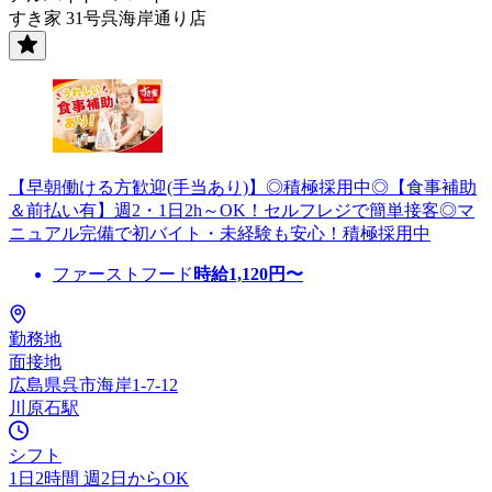
すき家 31号呉海岸通り店
【早朝働ける方歓迎(手当あり)】◎積極採用中◎【食事補助
＆前払い有】週2・1日2h～OK！セルフレジで簡単接客◎マ
ニュアル完備で初バイト・未経験も安心！積極採用中
ファーストフード
時給
1,120
円〜
勤務地
面接地
広島県呉市海岸1-7-12
川原石駅
シフト
1日2時間 週2日からOK