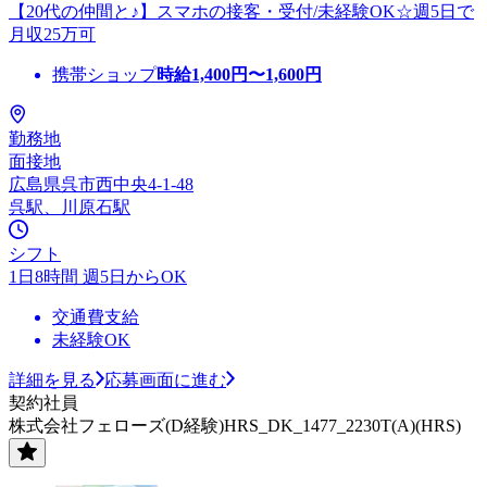
【20代の仲間と♪】スマホの接客・受付/未経験OK☆週5日で
月収25万可
携帯ショップ
時給
1,400
円〜
1,600
円
勤務地
面接地
広島県呉市西中央4-1-48
呉駅、川原石駅
シフト
1日8時間 週5日からOK
交通費支給
未経験OK
詳細を見る
応募画面に進む
契約社員
株式会社フェローズ(D経験)HRS_DK_1477_2230T(A)(HRS)