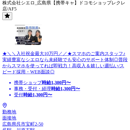
株式会社シエロ_広島県【携帯キャ】ドコモショップレクレ
店/AF5
★＼＼入社祝金最大10万円／／★スマホのご案内スタッフ♪
実績豊富なシエロなら未経験でも安心のサポート体制◎普段
からスマホを使ってれば即戦力！高収入＆嬉しい週払い/ス
ピード採用・WEB面談◎
携帯ショップ
時給
1,300
円〜
事務・受付・経理
時給
1,300
円〜
受付
時給
1,300
円〜
勤務地
面接地
広島県呉市宝町2-50