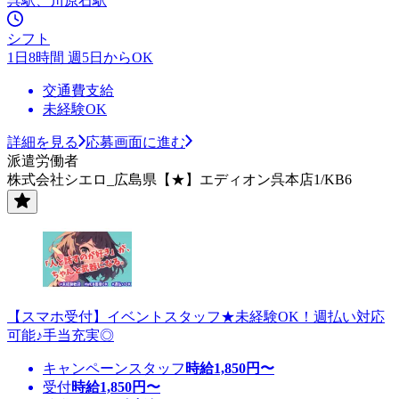
呉駅、川原石駅
シフト
1日8時間 週5日からOK
交通費支給
未経験OK
詳細を見る
応募画面に進む
派遣労働者
株式会社シエロ_広島県【★】エディオン呉本店1/KB6
【スマホ受付】イベントスタッフ★未経験OK！週払い対応
可能♪手当充実◎
キャンペーンスタッフ
時給
1,850
円〜
受付
時給
1,850
円〜