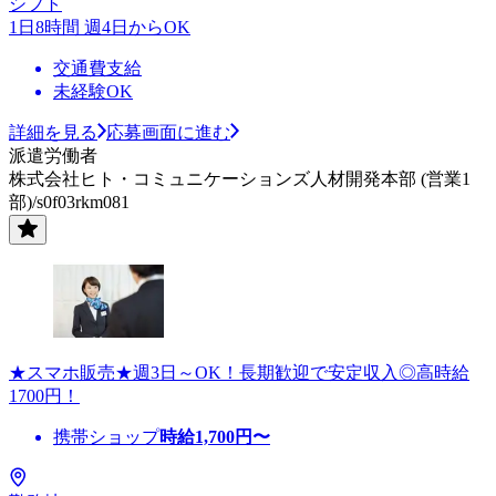
シフト
1日8時間 週4日からOK
交通費支給
未経験OK
詳細を見る
応募画面に進む
派遣労働者
株式会社ヒト・コミュニケーションズ人材開発本部 (営業1
部)/s0f03rkm081
★スマホ販売★週3日～OK！長期歓迎で安定収入◎高時給
1700円！
携帯ショップ
時給
1,700
円〜