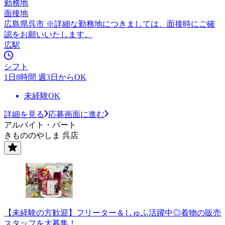
勤務地
面接地
広島県呉市 ※詳細な勤務地につきましては、面接時にご確
認をお願いいたします。
広駅
シフト
1日8時間 週3日からOK
未経験OK
詳細を見る
応募画面に進む
アルバイト・パート
きもののやしま 呉店
【未経験の方歓迎】フリーター＆しゅふ活躍中◎着物の販売
スタッフを大募集！