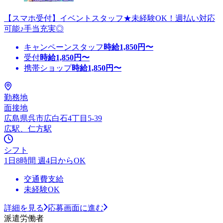
【スマホ受付】イベントスタッフ★未経験OK！週払い対応
可能♪手当充実◎
キャンペーンスタッフ
時給
1,850
円〜
受付
時給
1,850
円〜
携帯ショップ
時給
1,850
円〜
勤務地
面接地
広島県呉市広白石4丁目5-39
広駅、仁方駅
シフト
1日8時間 週4日からOK
交通費支給
未経験OK
詳細を見る
応募画面に進む
派遣労働者