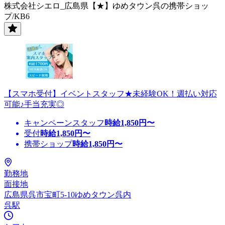
株式会社シエロ_広島県【★】ゆめタウン呉の携帯ショッ
プ/KB6
【スマホ受付】イベントスタッフ★未経験OK！週払い対応
可能♪手当充実◎
キャンペーンスタッフ
時給
1,850
円〜
受付
時給
1,850
円〜
携帯ショップ
時給
1,850
円〜
勤務地
面接地
広島県呉市宝町5-10ゆめタウン呉内
呉駅