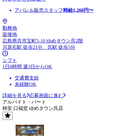
アパレル販売スタッフ
時給
1,260
円〜
勤務地
面接地
広島県呉市宝町5-10 ゆめタウン呉2階
川原石駅 徒歩21分、呉駅 徒歩5分
シフト
1日6時間 週3日からOK
交通費支給
未経験OK
詳細を見る
応募画面に進む
アルバイト・パート
柿安 口福堂 ゆめタウン呉店