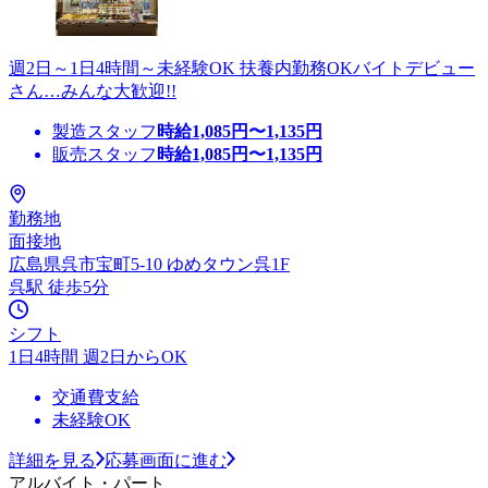
週2日～1日4時間～未経験OK 扶養内勤務OKバイトデビュー
さん…みんな大歓迎!!
製造スタッフ
時給
1,085
円〜
1,135
円
販売スタッフ
時給
1,085
円〜
1,135
円
勤務地
面接地
広島県呉市宝町5-10 ゆめタウン呉1F
呉駅 徒歩5分
シフト
1日4時間 週2日からOK
交通費支給
未経験OK
詳細を見る
応募画面に進む
アルバイト・パート