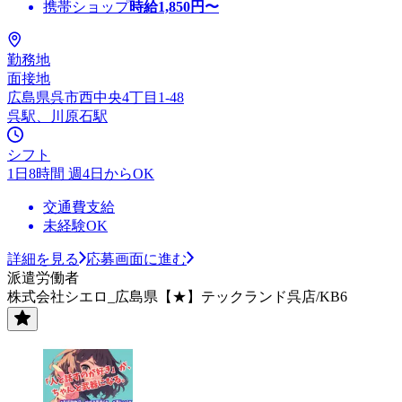
携帯ショップ
時給
1,850
円〜
勤務地
面接地
広島県呉市西中央4丁目1-48
呉駅、川原石駅
シフト
1日8時間 週4日からOK
交通費支給
未経験OK
詳細を見る
応募画面に進む
派遣労働者
株式会社シエロ_広島県【★】テックランド呉店/KB6