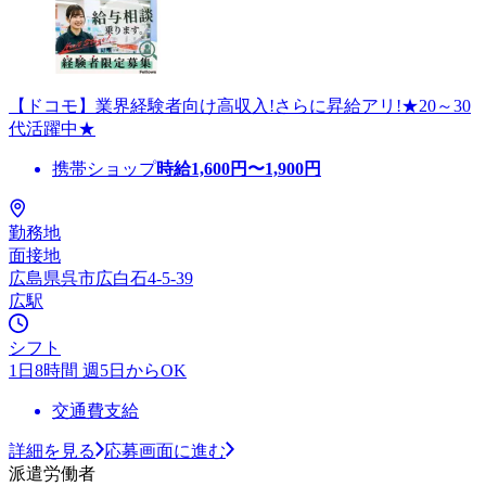
【ドコモ】業界経験者向け高収入!さらに昇給アリ!★20～30
代活躍中★
携帯ショップ
時給
1,600
円〜
1,900
円
勤務地
面接地
広島県呉市広白石4-5-39
広駅
シフト
1日8時間 週5日からOK
交通費支給
詳細を見る
応募画面に進む
派遣労働者