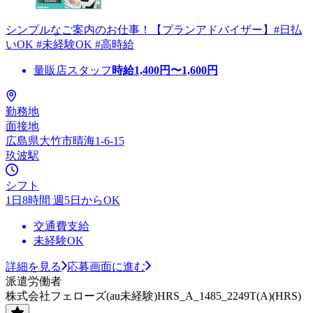
シンプルなご案内のお仕事！【プランアドバイザー】#日払
いOK #未経験OK #高時給
量販店スタッフ
時給
1,400
円〜
1,600
円
勤務地
面接地
広島県大竹市晴海1-6-15
玖波駅
シフト
1日8時間 週5日からOK
交通費支給
未経験OK
詳細を見る
応募画面に進む
派遣労働者
株式会社フェローズ(au未経験)HRS_A_1485_2249T(A)(HRS)