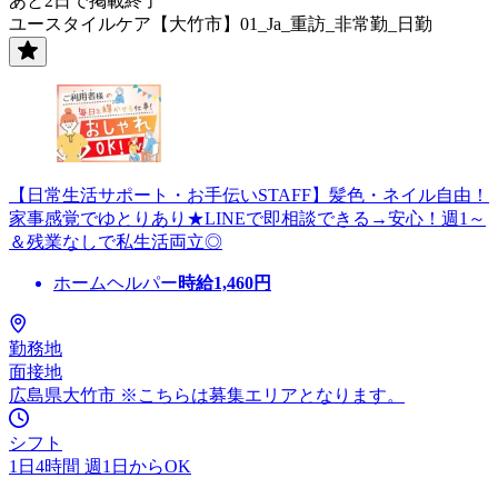
あと2日で掲載終了
ユースタイルケア【大竹市】01_Ja_重訪_非常勤_日勤
【日常生活サポート・お手伝いSTAFF】髪色・ネイル自由！
家事感覚でゆとりあり★LINEで即相談できる→安心！週1～
＆残業なしで私生活両立◎
ホームヘルパー
時給
1,460
円
勤務地
面接地
広島県大竹市 ※こちらは募集エリアとなります。
シフト
1日4時間 週1日からOK