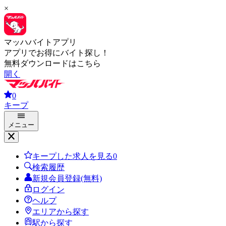
×
マッハバイトアプリ
アプリでお得にバイト探し！
無料ダウンロードはこちら
開く
0
キープ
メニュー
キープした求人を見る
0
検索履歴
新規会員登録(無料)
ログイン
ヘルプ
エリアから探す
駅から探す