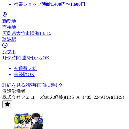
携帯ショップ
時給
1,400
円〜
1,600
円
勤務地
面接地
広島県大竹市晴海1-6-15
玖波駅
シフト
1日8時間 週5日からOK
交通費支給
未経験OK
詳細を見る
応募画面に進む
派遣労働者
株式会社フェローズ(au未経験)HRS_A_1485_2249T(A)(HRS)