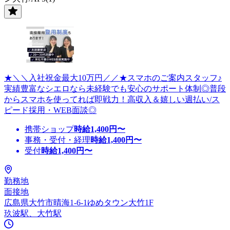
★＼＼入社祝金最大10万円／／★スマホのご案内スタッフ♪
実績豊富なシエロなら未経験でも安心のサポート体制◎普段
からスマホを使ってれば即戦力！高収入＆嬉しい週払い/ス
ピード採用・WEB面談◎
携帯ショップ
時給
1,400
円〜
事務・受付・経理
時給
1,400
円〜
受付
時給
1,400
円〜
勤務地
面接地
広島県大竹市晴海1-6-1ゆめタウン大竹1F
玖波駅、大竹駅