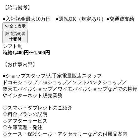
【給与備考】
●入社祝金最大10万円 ●週払OK（規定あり）●交通費支給
全て表示
派遣労働者
受付
シフト制
時給1,400円〜1,500円
【お仕事内容】
■ショップスタッフ/大手家電量販店スタッフ
ドコモショップ／auショップ／ソフトバンクショップ／
楽天モバイルショップ／ワイモバイルショップなどでの携帯
やインターネット販売業務
◇スマホ・タブレットのご紹介
◇料金プランの説明
◇アフターサービス
◇在庫管理・発注
◇ケース・保護シール・アクセサリーなどの付属品案内