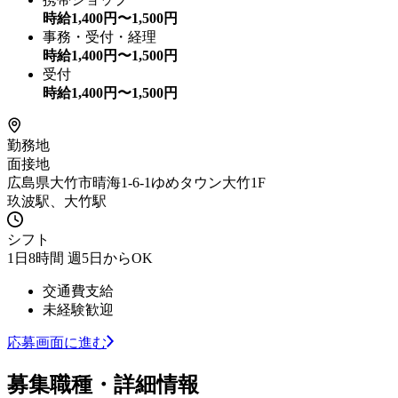
時給
1,400
円〜
1,500
円
事務・受付・経理
時給
1,400
円〜
1,500
円
受付
時給
1,400
円〜
1,500
円
勤務地
面接地
広島県大竹市晴海1-6-1ゆめタウン大竹1F
玖波駅、大竹駅
シフト
1日8時間 週5日からOK
交通費支給
未経験歓迎
応募画面に進む
募集職種・詳細情報