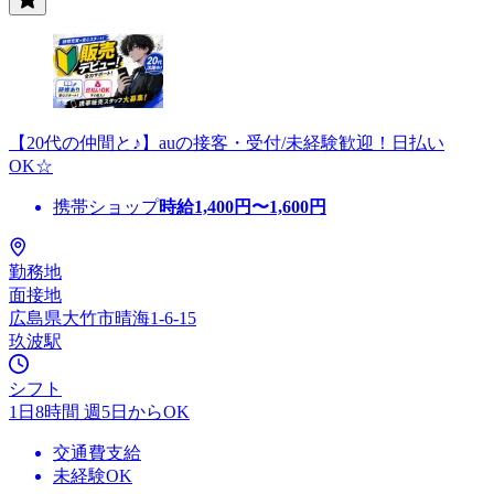
【20代の仲間と♪】auの接客・受付/未経験歓迎！日払い
OK☆
携帯ショップ
時給
1,400
円〜
1,600
円
勤務地
面接地
広島県大竹市晴海1-6-15
玖波駅
シフト
1日8時間 週5日からOK
交通費支給
未経験OK