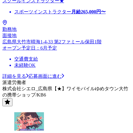
スクールインストラクター★
スポーツインストラクター
月給
265,000
円〜
勤務地
面接地
広島県大竹市晴海1-4-33 第2ファミール保田1階
オープン予定日：6月予定
交通費支給
未経験OK
詳細を見る
応募画面に進む
派遣労働者
株式会社シエロ_広島県【★】ワイモバイルゆめタウン大竹
の携帯ショップ/KB6