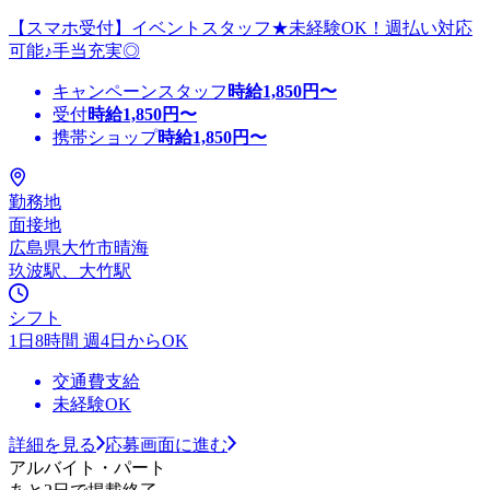
【スマホ受付】イベントスタッフ★未経験OK！週払い対応
可能♪手当充実◎
キャンペーンスタッフ
時給
1,850
円〜
受付
時給
1,850
円〜
携帯ショップ
時給
1,850
円〜
勤務地
面接地
広島県大竹市晴海
玖波駅、大竹駅
シフト
1日8時間 週4日からOK
交通費支給
未経験OK
詳細を見る
応募画面に進む
アルバイト・パート