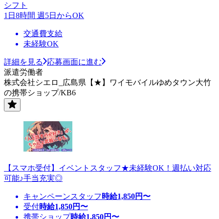
シフト
1日8時間 週5日からOK
交通費支給
未経験OK
詳細を見る
応募画面に進む
派遣労働者
株式会社シエロ_広島県【★】ワイモバイルゆめタウン大竹
の携帯ショップ/KB6
【スマホ受付】イベントスタッフ★未経験OK！週払い対応
可能♪手当充実◎
キャンペーンスタッフ
時給
1,850
円〜
受付
時給
1,850
円〜
携帯ショップ
時給
1,850
円〜