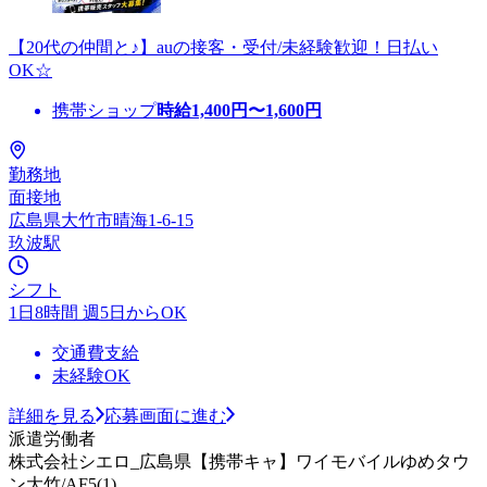
【20代の仲間と♪】auの接客・受付/未経験歓迎！日払い
OK☆
携帯ショップ
時給
1,400
円〜
1,600
円
勤務地
面接地
広島県大竹市晴海1-6-15
玖波駅
シフト
1日8時間 週5日からOK
交通費支給
未経験OK
詳細を見る
応募画面に進む
派遣労働者
株式会社シエロ_広島県【携帯キャ】ワイモバイルゆめタウ
ン大竹/AF5(1)