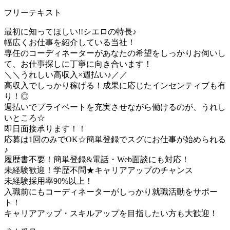
フリーテキスト
最初に知ってほしい!!シエロの特長♪
幅広くお仕事を紹介している当社！
専任のコーディネーターがあなたの希望をしっかりお伺いし
て、お仕事探しに丁寧に向き合います！
＼＼うれしい高収入×週払い♪／／
高収入でしっかり稼げる！成果に応じたインセンティブも有
り！◎
週払いでプライベートを充実させながら働けるのが、うれし
いところ☆
即日面接承ります！！
応募は1回のみでOK☆簡単登録でスグにお仕事が始められる
♪
履歴書不要！簡単登録&電話・Web面談にも対応！
未経験歓迎！学歴不問★キャリアアップのチャンス
未経験採用率90%以上！
入職前にもコーディネーターがしっかり就職活動をサポー
ト！
キャリアアップ・スキルアップを目指したい方も大歓迎！