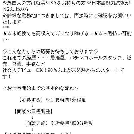
※外国人の方は就労VISAをお持ちの方 ※日本語能力試験が
Ｎ2以上の方
※詳細な勤務地につきましては、面接時にご確認をお願いい
たします。
***
★☆未経験でも高収入でガッツリ稼げる！★☆～週払い可能
♪～
◇こんな方からの応募お待ちしております◇
これまでの経歴・・・居酒屋、パチンコホールスタッフ、販
売、営業、事務など
社会人デビューOK！90％以上が未経験からのスタートで
す！
＜お仕事開始までの基本的な流れ＞
【応募する】※所要時間1分程度
↓
【面談の日程調整】
↓
【面談実施】※所要時間30分程度
↓