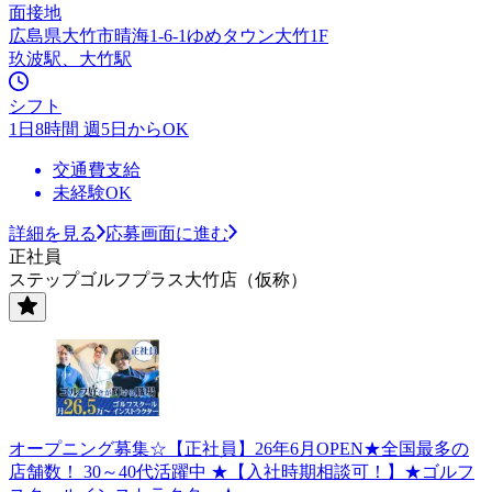
面接地
広島県大竹市晴海1-6-1ゆめタウン大竹1F
玖波駅、大竹駅
シフト
1日8時間 週5日からOK
交通費支給
未経験OK
詳細を見る
応募画面に進む
正社員
ステップゴルフプラス大竹店（仮称）
オープニング募集☆【正社員】26年6月OPEN★全国最多の
店舗数！ 30～40代活躍中 ★【入社時期相談可！】★ゴルフ