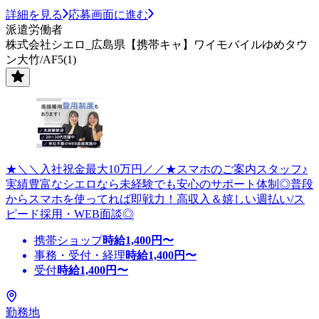
詳細を見る
応募画面に進む
派遣労働者
株式会社シエロ_広島県【携帯キャ】ワイモバイルゆめタウ
ン大竹/AF5(1)
★＼＼入社祝金最大10万円／／★スマホのご案内スタッフ♪
実績豊富なシエロなら未経験でも安心のサポート体制◎普段
からスマホを使ってれば即戦力！高収入＆嬉しい週払い/ス
ピード採用・WEB面談◎
携帯ショップ
時給
1,400
円〜
事務・受付・経理
時給
1,400
円〜
受付
時給
1,400
円〜
勤務地