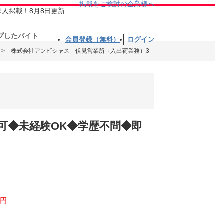
掲載をご検討の企業様へ
求人掲載！8月8日更新
プしたバイト
会員登録（無料）
ログイン
株式会社アンビシャス 伏見営業所（入出荷業務）3
可◆未経験OK◆学歴不問◆即
9円