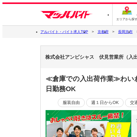
エリアから探
アルバイト・バイト求人TOP
京都府
長岡京市
株式会社アンビシャス 伏見営業所（入
≪倉庫での入出荷作業≫わい
日勤務OK
服装自由
週１日からOK
交