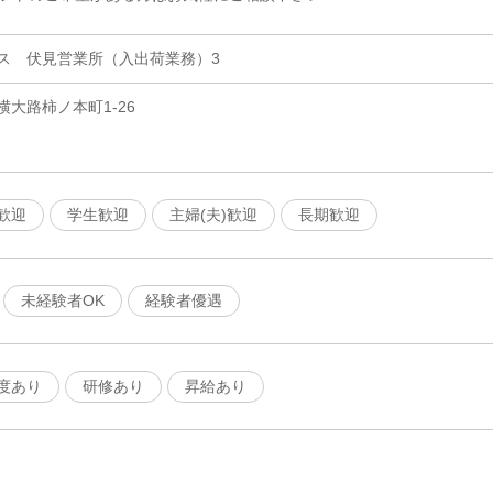
ス 伏見営業所（入出荷業務）3
大路柿ノ本町1‐26
歓迎
学生歓迎
主婦(夫)歓迎
長期歓迎
未経験者OK
経験者優遇
度あり
研修あり
昇給あり