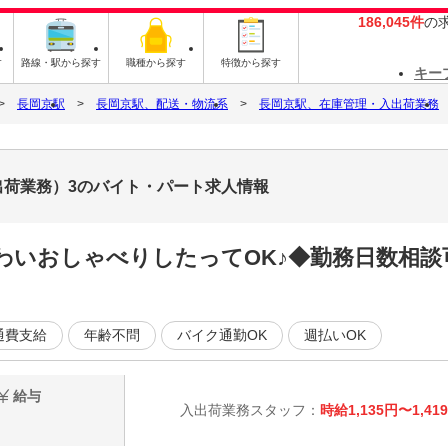
186,045件
の
す
路線・駅から探す
職種から探す
特徴から探す
キー
長岡京駅
長岡京駅、配送・物流系
長岡京駅、在庫管理・入出荷業務
出荷業務）3のバイト・パート求人情報
わいおしゃべりしたってOK♪◆勤務日数相談
通費支給
年齢不問
バイク通勤OK
週払いOK
給与
入出荷業務スタッフ：
時給1,135円〜1,41