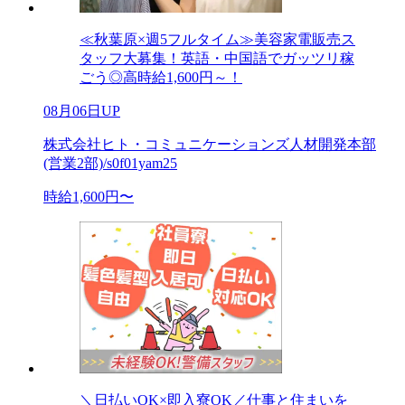
≪秋葉原×週5フルタイム≫美容家電販売ス
タッフ大募集！英語・中国語でガッツリ稼
ごう◎高時給1,600円～！
08月06日UP
株式会社ヒト・コミュニケーションズ人材開発本部
(営業2部)/s0f01yam25
時給1,600円〜
＼日払いOK×即入寮OK／仕事と住まいを