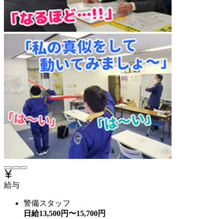
給与
警備スタッフ
日給
13,500
円〜
15,700
円