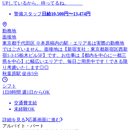
UPしているから、待ってるね。＿＿＿
警備スタッフ
日給
10,500
円〜
13,474
円
勤務地
面接地
東京都千代田区 ※本原稿内の駅・エリア名は実際の勤務地
ではございません。面接地は【新宿支社：東京都新宿区西新
宿1-3-15栃木ビル5F】です。お仕事は【都内を中心に一都三
県を中心】に幅広いエリアで、毎日ご用意中です！できる限
り考慮いたします◎◎
秋葉原駅 徒歩5分
シフト
1日8時間 週1日からOK
交通費支給
未経験OK
詳細を見る
応募画面に進む
アルバイト・パート