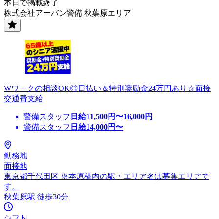
本日で掲載終了
株式会社アーバン警備 秋葉原エリア
Wワークの相談OK◎日払い＆特別奨励金24万円あり☆面接
交通費支給
警備スタッフ
日給
11,500
円〜
16,000
円
警備スタッフ
日給
14,000
円〜
勤務地
面接地
東京都千代田区 ※本原稿内の駅・エリア名は募集エリアで
す。
秋葉原駅 徒歩30分
シフト