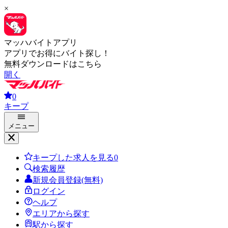
×
マッハバイトアプリ
アプリでお得にバイト探し！
無料ダウンロードはこちら
開く
0
キープ
メニュー
キープした求人を見る
0
検索履歴
新規会員登録(無料)
ログイン
ヘルプ
エリアから探す
駅から探す