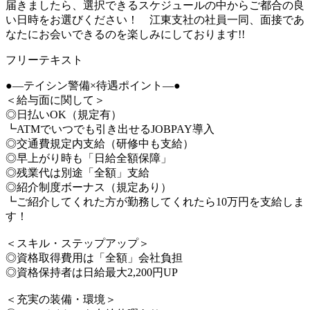
届きましたら、選択できるスケジュールの中からご都合の良
い日時をお選びください！ 江東支社の社員一同、面接であ
なたにお会いできるのを楽しみにしております!!
フリーテキスト
●―テイシン警備×待遇ポイント―●
＜給与面に関して＞
◎日払いOK（規定有）
┗ATMでいつでも引き出せるJOBPAY導入
◎交通費規定内支給（研修中も支給）
◎早上がり時も「日給全額保障」
◎残業代は別途「全額」支給
◎紹介制度ボーナス（規定あり）
┗ご紹介してくれた方が勤務してくれたら10万円を支給しま
す！
＜スキル・ステップアップ＞
◎資格取得費用は「全額」会社負担
◎資格保持者は日給最大2,200円UP
＜充実の装備・環境＞