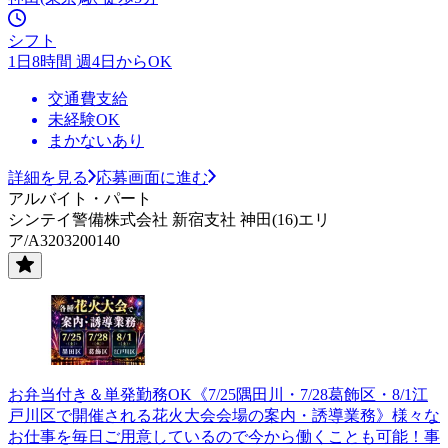
シフト
1日8時間 週4日からOK
交通費支給
未経験OK
まかないあり
詳細を見る
応募画面に進む
アルバイト・パート
シンテイ警備株式会社 新宿支社 神田(16)エリ
ア/A3203200140
お弁当付き＆単発勤務OK《7/25隅田川・7/28葛飾区・8/1江
戸川区で開催される花火大会会場の案内・誘導業務》様々な
お仕事を毎日ご用意しているので今から働くことも可能！事