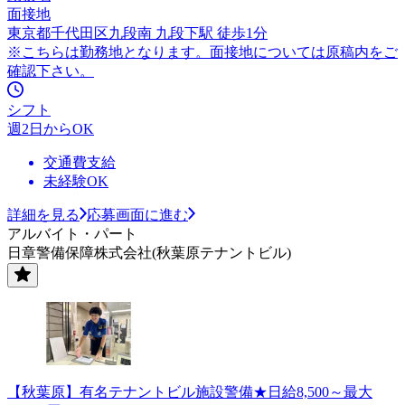
面接地
東京都千代田区九段南 九段下駅 徒歩1分
※こちらは勤務地となります。面接地については原稿内をご
確認下さい。
シフト
週2日からOK
交通費支給
未経験OK
詳細を見る
応募画面に進む
アルバイト・パート
日章警備保障株式会社(秋葉原テナントビル)
【秋葉原】有名テナントビル施設警備★日給8,500～最大