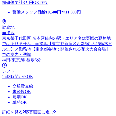
前研修で計3万円GETだ♪
警備スタッフ
日給
10,500
円〜
11,500
円
勤務地
面接地
東京都千代田区 ※本原稿内の駅・エリア名は実際の勤務地
ではありません。面接地【東京都新宿区西新宿1-3-15栃木ビ
ル5F】／勤務地【東京都各地で開催される花火大会会場】
での案内・誘導
神田(東京)駅 徒歩5分
シフト
1日8時間からOK
交通費支給
未経験OK
短期OK
単発OK
詳細を見る
応募画面に進む