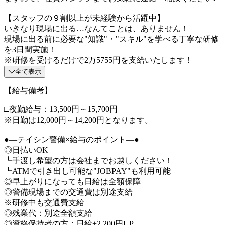
【スタッフの９割以上が未経験から活躍中】
いきなり現場に出る…なんてことは、ありません！
現場に出る前に必要な"知識"・"スキル"を学べる丁寧な研修
を3日間実施！
※研修を受けるだけで2万5755円を支給いたします！
全て表示
【給与備考】
□夜勤給与：13,500円～15,700円
※日勤は12,000円～14,200円となります。
●―テイシン警備×給与のポイント―●
◎日払いOK
┗手渡し希望の方は会社までお越しください！
┗ATMで引き出し可能な"JOBPAY"も利用可能
◎早上がりになっても日給は全額保障
◎警備現場までの交通費は別途支給
※研修中も交通費支給
◎残業代：別途全額支給
◎資格保持者の方：日給+2,200円UP