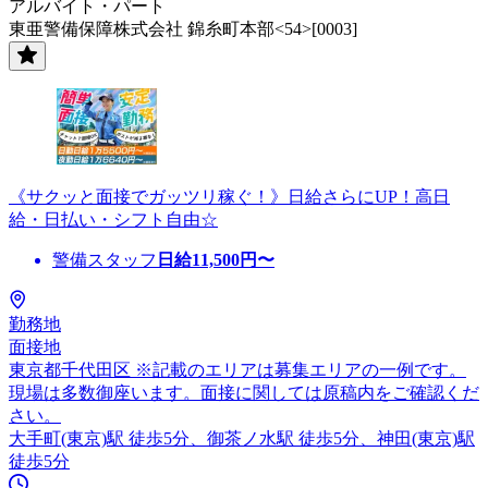
アルバイト・パート
東亜警備保障株式会社 錦糸町本部<54>[0003]
《サクッと面接でガッツリ稼ぐ！》日給さらにUP！高日
給・日払い・シフト自由☆
警備スタッフ
日給
11,500
円〜
勤務地
面接地
東京都千代田区 ※記載のエリアは募集エリアの一例です。
現場は多数御座います。面接に関しては原稿内をご確認くだ
さい。
大手町(東京)駅 徒歩5分、御茶ノ水駅 徒歩5分、神田(東京)駅
徒歩5分