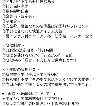
◎アルバイトでも有給休暇あり
◎社会保険完備
◎髪色髪型自由
◎寮完備（規定有）
◎制服貸与
◎安全靴、警笛などの装備品は初回無料プレゼント！
◎季節に合わせた快適アイテム支給
┗夏：ファン付きウェア／冬：防寒着・インナーなど
＜研修制度＞
◎3日間の法定研修（計21時間）
◎研修を受けるだけで「2万5,755円」支給
◎研修中の「昼食」も会社がご用意します！
＜面接時の負担ゼロ＞
◎履歴書不要（手ぶらで面接OK）
◎持ち物も不要（その場でお話を聞くだけで大丈夫！）
◎当日応募即面接可＆その場で採用決定する場合も！
●―面接・研修場所について―●
▼テイシン警備株式会社 江東支社▼
住所：東京都江東区亀戸2-33-1 亀戸233ビル7F