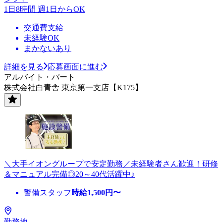
1日8時間 週1日からOK
交通費支給
未経験OK
まかないあり
詳細を見る
応募画面に進む
アルバイト・パート
株式会社白青舎 東京第一支店【K175】
＼大手イオングループで安定勤務／未経験者さん歓迎！研修
＆マニュアル完備◎20～40代活躍中♪
警備スタッフ
時給
1,500
円〜
勤務地