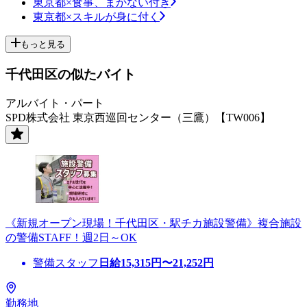
東京都×食事、まかない付き
東京都×スキルが身に付く
もっと見る
千代田区の似たバイト
アルバイト・パート
SPD株式会社 東京西巡回センター（三鷹）【TW006】
《新規オープン現場！千代田区・駅チカ施設警備》複合施設
の警備STAFF！週2日～OK
警備スタッフ
日給
15,315
円〜
21,252
円
勤務地