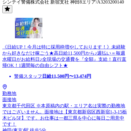
シンテイ警備株式会社 新宿支社 神田8エリア/A3203200140
《日給UP！今月は特に採用枠増やしております！》未経験
から好きなだけ稼ごう★高日給11,500円から♪週払い＝毎週
水曜日がお給料日♪全現場の交通費を『全額』支給！直行直
帰OK！1週間毎の自由シフト★
警備スタッフ
日給
11,500
円〜
13,474
円
勤務地
面接地
東京都千代田区 ※本原稿内の駅・エリア名は実際の勤務地
ではございません。面接地は【東京都新宿区西新宿1-3-15栃
木ビル5F】です。お仕事は一都三県を中心に毎日ご用意中
です！
神田(東京)駅 徒歩5分