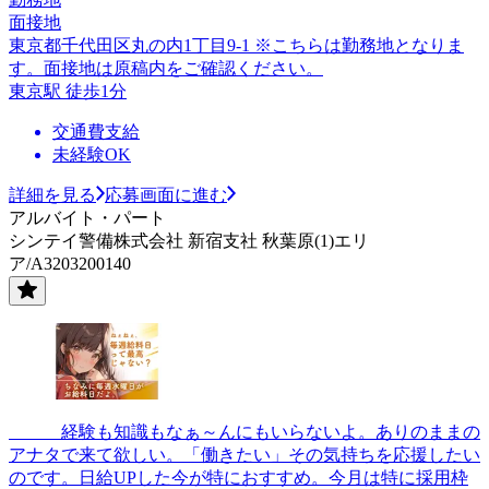
面接地
東京都千代田区丸の内1丁目9-1 ※こちらは勤務地となりま
す。面接地は原稿内をご確認ください。
東京駅 徒歩1分
交通費支給
未経験OK
詳細を見る
応募画面に進む
アルバイト・パート
シンテイ警備株式会社 新宿支社 秋葉原(1)エリ
ア/A3203200140
＿＿＿経験も知識もなぁ～んにもいらないよ。ありのままの
アナタで来て欲しい。「働きたい」その気持ちを応援したい
のです。日給UPした今が特におすすめ。今月は特に採用枠