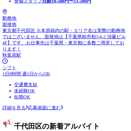
警備スタッフ
日給
10,500
円〜
11,500
円
勤務地
面接地
東京都千代田区 ※本原稿内の駅・エリア名は実際の勤務地
ではございません。面接地は【千葉県柏市柏3-6-2 須藤ビル
4F】です。お仕事先は千葉県・東京都に多数ご用意してお
ります！
秋葉原駅
シフト
1日8時間 週1日からOK
交通費支給
未経験OK
短期OK
詳細を見る
応募画面に進む
千代田区の新着アルバイト