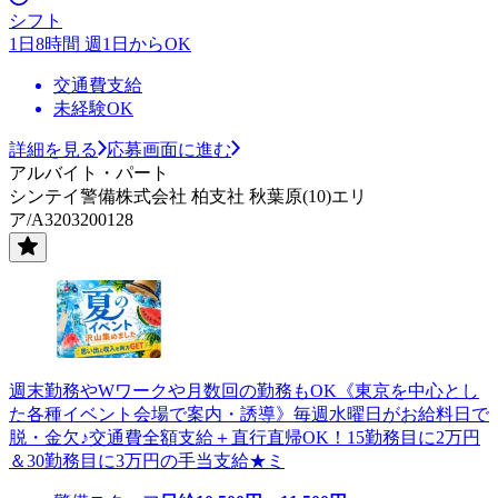
シフト
1日8時間 週1日からOK
交通費支給
未経験OK
詳細を見る
応募画面に進む
アルバイト・パート
シンテイ警備株式会社 柏支社 秋葉原(10)エリ
ア/A3203200128
週末勤務やWワークや月数回の勤務もOK《東京を中心とし
た各種イベント会場で案内・誘導》毎週水曜日がお給料日で
脱・金欠♪交通費全額支給＋直行直帰OK！15勤務目に2万円
＆30勤務目に3万円の手当支給★ミ