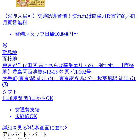
【寮即入居可】交通誘導警備！慣れれば簡単♪1R個室寮／初
月家賃無料
警備スタッフ
日給
10,840
円〜
勤務地
面接地
東京都千代田区 ※こちらは募集エリアの一例です。 【面接
地】豊島区西池袋5-13-15 笠原ビル102号
大手町(東京)駅 徒歩5分、東京駅 徒歩5分、秋葉原駅 徒歩5分
シフト
1日8時間 週3日からOK
交通費支給
未経験OK
詳細を見る
応募画面に進む
アルバイト・パート