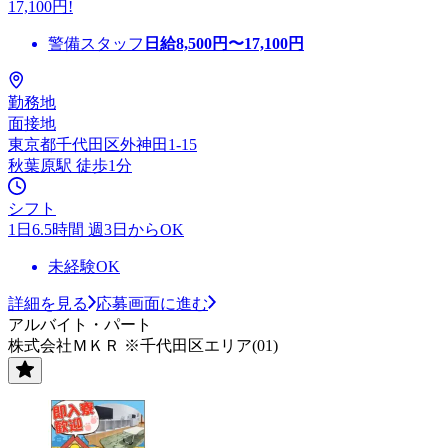
17,100円!
警備スタッフ
日給
8,500
円〜
17,100
円
勤務地
面接地
東京都千代田区外神田1-15
秋葉原駅 徒歩1分
シフト
1日6.5時間 週3日からOK
未経験OK
詳細を見る
応募画面に進む
アルバイト・パート
株式会社ＭＫＲ ※千代田区エリア(01)