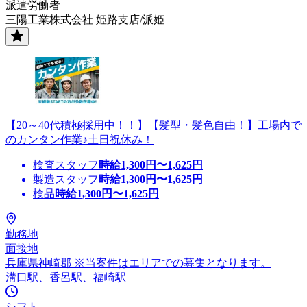
派遣労働者
三陽工業株式会社 姫路支店/派姫
【20～40代積極採用中！！】【髪型・髪色自由！】工場内で
のカンタン作業♪土日祝休み！
検査スタッフ
時給
1,300
円〜
1,625
円
製造スタッフ
時給
1,300
円〜
1,625
円
検品
時給
1,300
円〜
1,625
円
勤務地
面接地
兵庫県神崎郡 ※当案件はエリアでの募集となります。
溝口駅、香呂駅、福崎駅
シフト