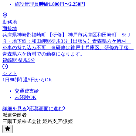
施設管理員
時給
1,800
円〜
2,250
円
勤務地
面接地
兵庫県神崎郡福崎町 【研修】 神戸市兵庫区和田崎町 ※Ｊ
Ｒ・地下鉄：和田岬駅徒歩3分【出張先】青森県六ケ所村
※車の持ち込み不可 ※研修は神戸市兵庫区、研修終了後、
青森県六ケ所村での勤務になります。
福崎駅 徒歩5分
シフト
1日8時間 週5日からOK
交通費支給
未経験OK
詳細を見る
応募画面に進む
派遣労働者
三陽工業株式会社 姫路支店/派姫