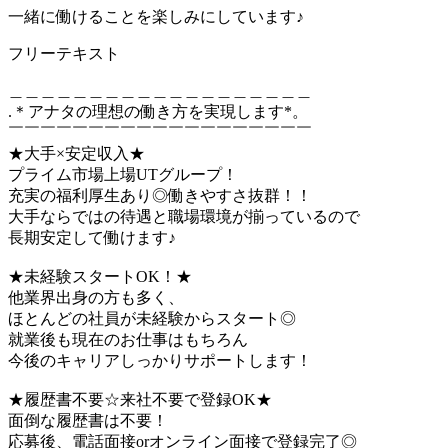
一緒に働けることを楽しみにしています♪
フリーテキスト
＿＿＿＿＿＿＿＿＿＿＿＿＿＿＿＿＿＿＿
.＊アナタの理想の働き方を実現します*。
￣￣￣￣￣￣￣￣￣￣￣￣￣￣￣￣￣￣￣
★大手×安定収入★
プライム市場上場UTグループ！
充実の福利厚生あり◎働きやすさ抜群！！
大手ならではの待遇と職場環境が揃っているので
長期安定して働けます♪
★未経験スタートOK！★
他業界出身の方も多く、
ほとんどの社員が未経験からスタート◎
就業後も現在のお仕事はもちろん
今後のキャリアしっかりサポートします！
★履歴書不要☆来社不要で登録OK★
面倒な履歴書は不要！
応募後、電話面接orオンライン面接で登録完了◎