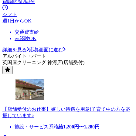
福崎駅 徒歩3分
シフト
週1日からOK
交通費支給
未経験OK
詳細を見る
応募画面に進む
アルバイト・パート
英国屋クリーニング 神河店(店舗受付)
【店舗受付のお仕事】嬉しい待遇を用意!子育て中の方を応
援しています♪
施設・サービス系
時給
1,200
円〜
1,280
円