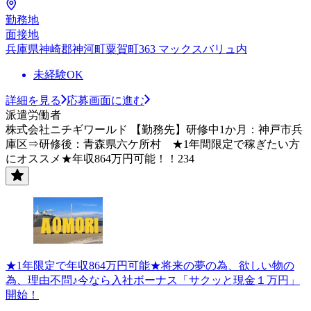
勤務地
面接地
兵庫県神崎郡神河町粟賀町363 マックスバリュ内
未経験OK
詳細を見る
応募画面に進む
派遣労働者
株式会社ニチギワールド 【勤務先】研修中1か月：神戸市兵
庫区⇒研修後：青森県六ケ所村 ★1年間限定で稼ぎたい方
にオススメ★年収864万円可能！！234
★1年限定で年収864万円可能★将来の夢の為、欲しい物の
為、理由不問♪今なら入社ボーナス「サクッと現金１万円」
開始！