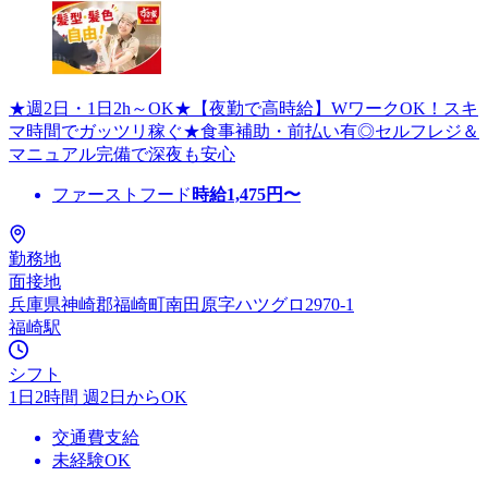
★週2日・1日2h～OK★【夜勤で高時給】WワークOK！スキ
マ時間でガッツリ稼ぐ★食事補助・前払い有◎セルフレジ＆
マニュアル完備で深夜も安心
ファーストフード
時給
1,475
円〜
勤務地
面接地
兵庫県神崎郡福崎町南田原字ハツグロ2970-1
福崎駅
シフト
1日2時間 週2日からOK
交通費支給
未経験OK