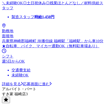
＼未経験OK◎土日祝休み◎残業ほとんどなし／材料供給ス
タッフ
製造スタッフ
時給
1,450
円
勤務地
面接地
兵庫県神崎郡福崎町 JR播但線 福崎駅「福崎駅」から車10分
★自転車、バイク、マイカー通勤OK（無料駐車場あり）
シフト
週5日からOK
交通費支給
未経験OK
詳細を見る
応募画面に進む
アルバイト・パート
すき家 福崎店3