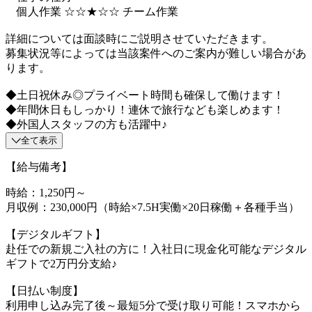
個人作業 ☆☆★☆☆ チーム作業
詳細については面談時にご説明させていただきます。
募集状況等によっては当該案件へのご案内が難しい場合があ
ります。
◆土日祝休み◎プライベート時間も確保して働けます！
◆年間休日もしっかり！連休で旅行なども楽しめます！
◆外国人スタッフの方も活躍中♪
全て表示
【給与備考】
時給：1,250円～
月収例：230,000円（時給×7.5H実働×20日稼働＋各種手当）
【デジタルギフト】
赴任での新規ご入社の方に！入社日に現金化可能なデジタル
ギフトで2万円分支給♪
【日払い制度】
利用申し込み完了後～最短5分で受け取り可能！スマホから