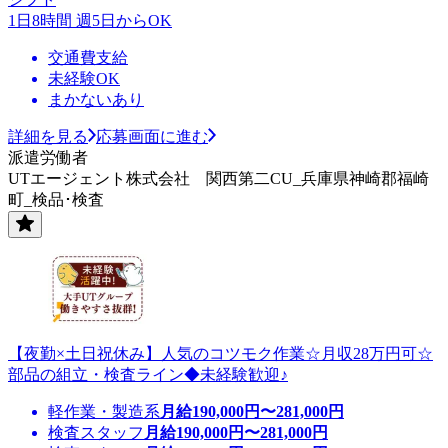
1日8時間 週5日からOK
交通費支給
未経験OK
まかないあり
詳細を見る
応募画面に進む
派遣労働者
UTエージェント株式会社 関西第二CU_兵庫県神崎郡福崎
町_検品･検査
【夜勤×土日祝休み】人気のコツモク作業☆月収28万円可☆
部品の組立・検査ライン◆未経験歓迎♪
軽作業・製造系
月給
190,000
円〜
281,000
円
検査スタッフ
月給
190,000
円〜
281,000
円