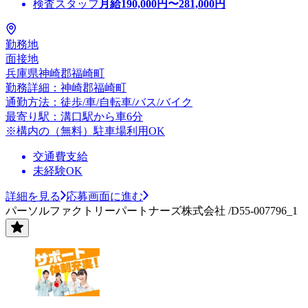
検査スタッフ
月給
190,000
円〜
281,000
円
勤務地
面接地
兵庫県神崎郡福崎町
勤務詳細：神崎郡福崎町
通勤方法：徒歩/車/自転車/バス/バイク
最寄り駅：溝口駅から車6分
※構内の（無料）駐車場利用OK
交通費支給
未経験OK
詳細を見る
応募画面に進む
パーソルファクトリーパートナーズ株式会社 /D55-007796_1