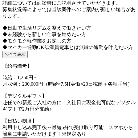
詳細については面談時にご説明させていただきます。
募集状況等によっては当該案件へのご案内が難しい場合があ
ります。
◆日勤で生活リズムを整えて働きたい方
◆未経験から新しい仕事を始めたい方
◆モクモク軽作業をお探しの方
◆マイカー通勤OK◎満員電車とは無縁の通勤を叶えたい方
全て表示
【給与備考】
時給：1,250円～
月収例：230,000円（時給×7.5H実働×20日稼働＋各種手当）
【デジタルギフト】
赴任での新規ご入社の方に！入社日に現金化可能なデジタル
ギフトで2万円分支給♪
【日払い制度】
利用申し込み完了後～最短5分で受け取り可能！スマホから
簡単に申請いただけます！※規定あり