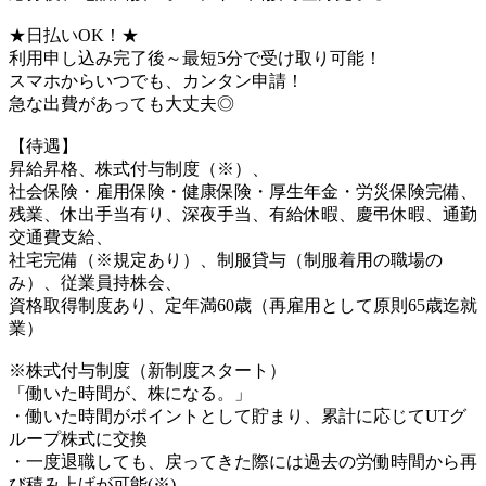
★日払いOK！★
利用申し込み完了後～最短5分で受け取り可能！
スマホからいつでも、カンタン申請！
急な出費があっても大丈夫◎
【待遇】
昇給昇格、株式付与制度（※）、
社会保険・雇用保険・健康保険・厚生年金・労災保険完備、
残業、休出手当有り、深夜手当、有給休暇、慶弔休暇、通勤
交通費支給、
社宅完備（※規定あり）、制服貸与（制服着用の職場の
み）、従業員持株会、
資格取得制度あり、定年満60歳（再雇用として原則65歳迄就
業）
※株式付与制度（新制度スタート）
「働いた時間が、株になる。」
・働いた時間がポイントとして貯まり、累計に応じてUTグ
ループ株式に交換
・一度退職しても、戻ってきた際には過去の労働時間から再
び積み上げが可能(※)