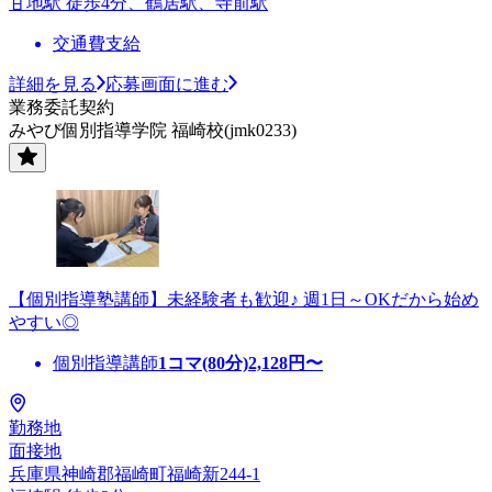
甘地駅 徒歩4分、鶴居駅、寺前駅
交通費支給
詳細を見る
応募画面に進む
業務委託契約
みやび個別指導学院 福崎校(jmk0233)
【個別指導塾講師】未経験者も歓迎♪ 週1日～OKだから始め
やすい◎
個別指導講師
1コマ(80分)
2,128
円〜
勤務地
面接地
兵庫県神崎郡福崎町福崎新244-1