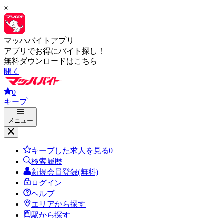
×
マッハバイトアプリ
アプリでお得にバイト探し！
無料ダウンロードはこちら
開く
0
キープ
メニュー
キープした求人を見る
0
検索履歴
新規会員登録(無料)
ログイン
ヘルプ
エリアから探す
駅から探す