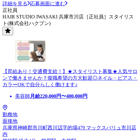
詳細を見る
応募画面に進む
正社員
HAIR STUDIO IWASAKI 兵庫市川店［正社員］スタイリス
ト(株式会社ハクブン)
【昇給あり！交通費支給！】★スタイリスト募集★人気サロ
ンで働きませんか？復職希望の方大歓迎◎ネイル・ピアス・
カラーOKで自分らしく働けます♪
美容師
月給
220,000
円〜
400,000
円
勤務地
面接地
兵庫県神崎郡市川町西川辺字的場479 マックスバリュ市川店
内