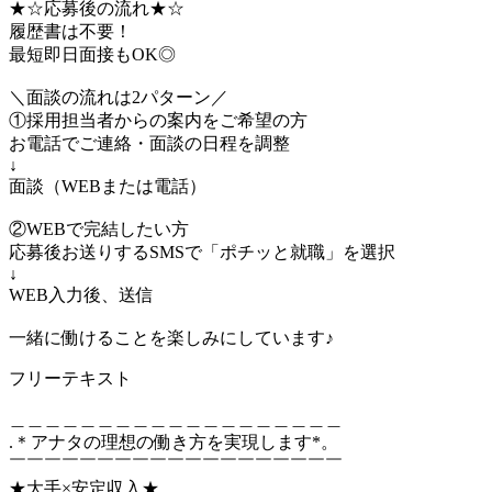
★☆応募後の流れ★☆
履歴書は不要！
最短即日面接もOK◎
＼面談の流れは2パターン／
①採用担当者からの案内をご希望の方
お電話でご連絡・面談の日程を調整
↓
面談（WEBまたは電話）
②WEBで完結したい方
応募後お送りするSMSで「ポチッと就職」を選択
↓
WEB入力後、送信
一緒に働けることを楽しみにしています♪
フリーテキスト
＿＿＿＿＿＿＿＿＿＿＿＿＿＿＿＿＿＿＿
.＊アナタの理想の働き方を実現します*。
￣￣￣￣￣￣￣￣￣￣￣￣￣￣￣￣￣￣￣
★大手×安定収入★