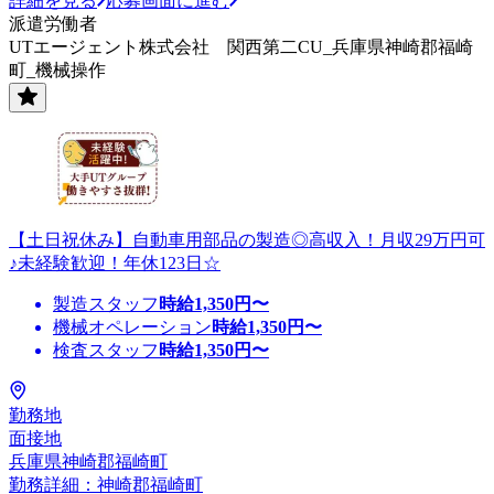
詳細を見る
応募画面に進む
派遣労働者
UTエージェント株式会社 関西第二CU_兵庫県神崎郡福崎
町_機械操作
【土日祝休み】自動車用部品の製造◎高収入！月収29万円可
♪未経験歓迎！年休123日☆
製造スタッフ
時給
1,350
円〜
機械オペレーション
時給
1,350
円〜
検査スタッフ
時給
1,350
円〜
勤務地
面接地
兵庫県神崎郡福崎町
勤務詳細：神崎郡福崎町