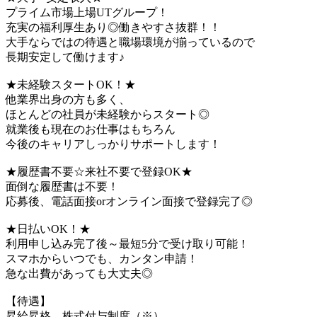
プライム市場上場UTグループ！
充実の福利厚生あり◎働きやすさ抜群！！
大手ならではの待遇と職場環境が揃っているので
長期安定して働けます♪
★未経験スタートOK！★
他業界出身の方も多く、
ほとんどの社員が未経験からスタート◎
就業後も現在のお仕事はもちろん
今後のキャリアしっかりサポートします！
★履歴書不要☆来社不要で登録OK★
面倒な履歴書は不要！
応募後、電話面接orオンライン面接で登録完了◎
★日払いOK！★
利用申し込み完了後～最短5分で受け取り可能！
スマホからいつでも、カンタン申請！
急な出費があっても大丈夫◎
【待遇】
昇給昇格、株式付与制度（※）、