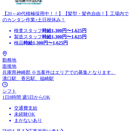
【20～40代積極採用中！！】【髪型・髪色自由！】工場内で
のカンタン作業♪土日祝休み！
検査スタッフ
時給
1,300
円〜
1,625
円
製造スタッフ
時給
1,300
円〜
1,625
円
検品
時給
1,300
円〜
1,625
円
勤務地
面接地
兵庫県神崎郡 ※当案件はエリアでの募集となります。
溝口駅、香呂駅、福崎駅
シフト
1日8時間 週5日からOK
交通費支給
未経験OK
まかないあり