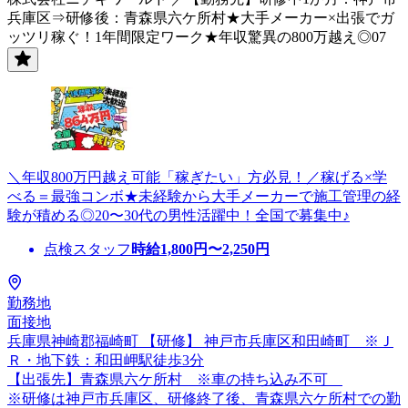
兵庫区⇒研修後：青森県六ケ所村★大手メーカー×出張でガ
ッツリ稼ぐ！1年間限定ワーク★年収驚異の800万越え◎07
＼年収800万円越え可能「稼ぎたい」方必見！／稼げる×学
べる＝最強コンボ★未経験から大手メーカーで施工管理の経
験が積める◎20〜30代の男性活躍中！全国で募集中♪
点検スタッフ
時給
1,800
円〜
2,250
円
勤務地
面接地
兵庫県神崎郡福崎町 【研修】 神戸市兵庫区和田崎町 ※Ｊ
Ｒ・地下鉄：和田岬駅徒歩3分
【出張先】青森県六ケ所村 ※車の持ち込み不可
※研修は神戸市兵庫区、研修終了後、青森県六ケ所村での勤