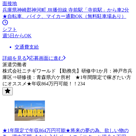
面接地
兵庫県神崎郡神河町 JR播但線 寺前駅「寺前駅」から車2分
★自転車、バイク、マイカー通勤OK（無料駐車場あり）
シフト
週5日からOK
交通費支給
詳細を見る
応募画面に進む
派遣労働者
株式会社ニチギワールド 【勤務先】研修中1か月：神戸市兵
庫区⇒研修後：青森県六ケ所村 ★1年間限定で稼ぎたい方
にオススメ★年収864万円可能！！234
★1年限定で年収864万円可能★将来の夢の為、欲しい物の