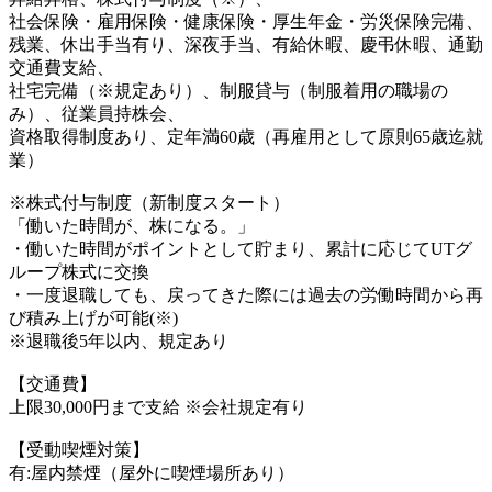
社会保険・雇用保険・健康保険・厚生年金・労災保険完備、
残業、休出手当有り、深夜手当、有給休暇、慶弔休暇、通勤
交通費支給、
社宅完備（※規定あり）、制服貸与（制服着用の職場の
み）、従業員持株会、
資格取得制度あり、定年満60歳（再雇用として原則65歳迄就
業）
※株式付与制度（新制度スタート）
「働いた時間が、株になる。」
・働いた時間がポイントとして貯まり、累計に応じてUTグ
ループ株式に交換
・一度退職しても、戻ってきた際には過去の労働時間から再
び積み上げが可能(※)
※退職後5年以内、規定あり
【交通費】
上限30,000円まで支給 ※会社規定有り
【受動喫煙対策】
有:屋内禁煙（屋外に喫煙場所あり）