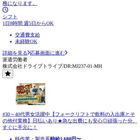
務になります。
シフト
1日8時間 週5日からOK
交通費支給
未経験OK
詳細を見る
応募画面に進む
派遣労働者
株式会社ドライブトライブ/DR:MJ237-01-MH
#30～40代男女活躍中【フォークリフトで飲料の入出庫とそ
の他付業務】日払いあり★急な出費にも安心◎頑張った分、
すぐに手元に！
軽作業・製造系
時給
1,680
円〜