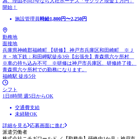
為、理由不問♪今なら入社ボーナス「サクッと現金１万円」
開始！
施設管理員
時給
1,800
円〜
2,250
円
勤務地
面接地
兵庫県神崎郡福崎町 【研修】 神戸市兵庫区和田崎町 ※Ｊ
Ｒ・地下鉄：和田岬駅徒歩3分【出張先】青森県六ケ所村
※車の持ち込み不可 ※研修は神戸市兵庫区、研修終了後、
青森県六ケ所村での勤務になります。
福崎駅 徒歩5分
シフト
1日8時間 週5日からOK
交通費支給
未経験OK
詳細を見る
応募画面に進む
派遣労働者
株式会社ニチギワールド ／【勤務先】研修中1か月：神戸市