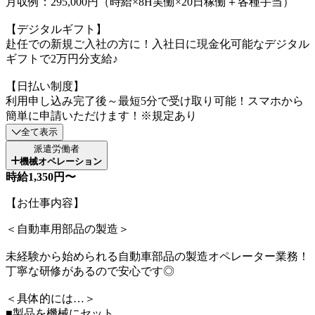
月収例：295,000円（時給×8H実働×20日稼働＋各種手当）
【デジタルギフト】
赴任での新規ご入社の方に！入社日に現金化可能なデジタル
ギフトで2万円分支給♪
【日払い制度】
利用申し込み完了後～最短5分で受け取り可能！スマホから
簡単に申請いただけます！※規定あり
全て表示
派遣労働者
機械オペレーション
時給1,350円〜
【お仕事内容】
＜自動車用部品の製造＞
未経験から始められる自動車部品の製造オペレーター業務！
丁寧な研修があるので安心です◎
＜具体的には…＞
■製品を機械にセット