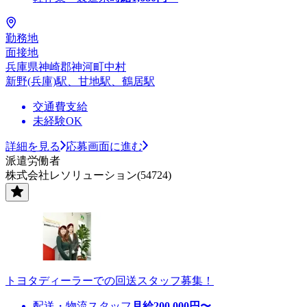
勤務地
面接地
兵庫県神崎郡神河町中村
新野(兵庫)駅、甘地駅、鶴居駅
交通費支給
未経験OK
詳細を見る
応募画面に進む
派遣労働者
株式会社レソリューション(54724)
トヨタディーラーでの回送スタッフ募集！
配送・物流スタッフ
月給
200,000
円〜