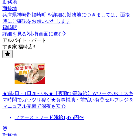
勤務地
面接地
兵庫県神崎郡福崎町 ※詳細な勤務地につきましては、面接
時にご確認をお願いいたします
福崎駅
詳細を見る
応募画面に進む
アルバイト・パート
すき家 福崎店3
★週2日・1日2h～OK★【夜勤で高時給】WワークOK！スキ
マ時間でガッツリ稼ぐ★食事補助・前払い有◎セルフレジ＆
マニュアル完備で深夜も安心
ファーストフード
時給
1,475
円〜
勤務地