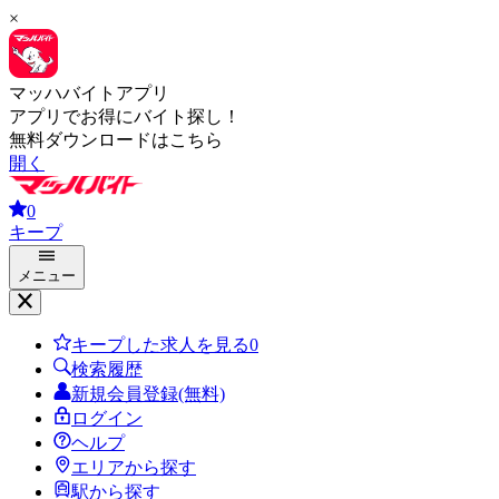
×
マッハバイトアプリ
アプリでお得にバイト探し！
無料ダウンロードはこちら
開く
0
キープ
メニュー
キープした求人を見る
0
検索履歴
新規会員登録(無料)
ログイン
ヘルプ
エリアから探す
駅から探す