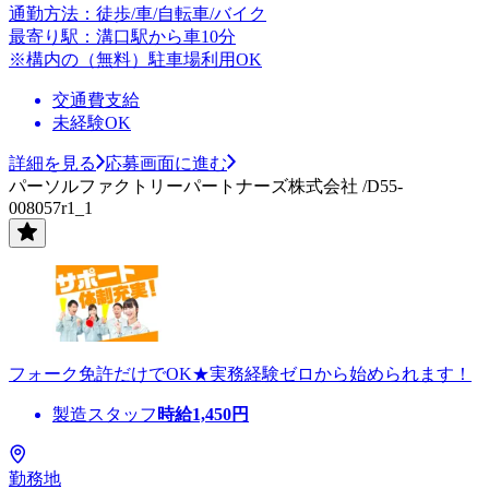
通勤方法：徒歩/車/自転車/バイク
最寄り駅：溝口駅から車10分
※構内の（無料）駐車場利用OK
交通費支給
未経験OK
詳細を見る
応募画面に進む
パーソルファクトリーパートナーズ株式会社 /D55-
008057r1_1
フォーク免許だけでOK★実務経験ゼロから始められます！
製造スタッフ
時給
1,450
円
勤務地