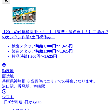
【20～40代積極採用中！！】【髪型・髪色自由！】工場内で
のカンタン作業♪土日祝休み！
検査スタッフ
時給
1,300
円〜
1,625
円
製造スタッフ
時給
1,300
円〜
1,625
円
検品
時給
1,300
円〜
1,625
円
勤務地
面接地
兵庫県神崎郡 ※当案件はエリアでの募集となります。
溝口駅、香呂駅、福崎駅
シフト
1日8時間 週5日からOK