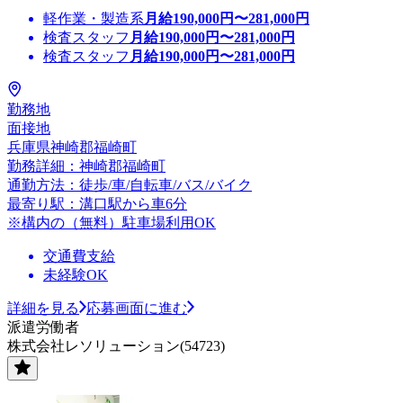
軽作業・製造系
月給
190,000
円〜
281,000
円
検査スタッフ
月給
190,000
円〜
281,000
円
検査スタッフ
月給
190,000
円〜
281,000
円
勤務地
面接地
兵庫県神崎郡福崎町
勤務詳細：神崎郡福崎町
通勤方法：徒歩/車/自転車/バス/バイク
最寄り駅：溝口駅から車6分
※構内の（無料）駐車場利用OK
交通費支給
未経験OK
詳細を見る
応募画面に進む
派遣労働者
株式会社レソリューション(54723)