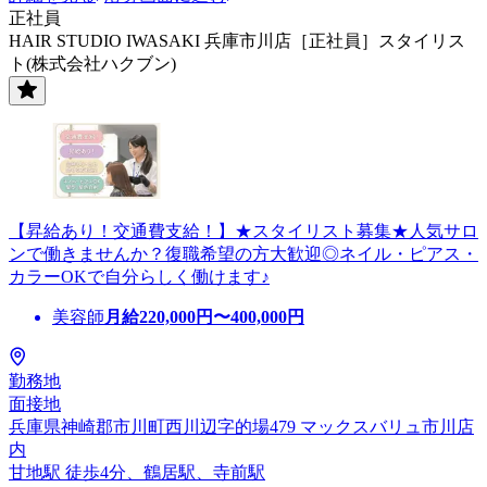
正社員
HAIR STUDIO IWASAKI 兵庫市川店［正社員］スタイリス
ト(株式会社ハクブン)
【昇給あり！交通費支給！】★スタイリスト募集★人気サロ
ンで働きませんか？復職希望の方大歓迎◎ネイル・ピアス・
カラーOKで自分らしく働けます♪
美容師
月給
220,000
円〜
400,000
円
勤務地
面接地
兵庫県神崎郡市川町西川辺字的場479 マックスバリュ市川店
内
甘地駅 徒歩4分、鶴居駅、寺前駅