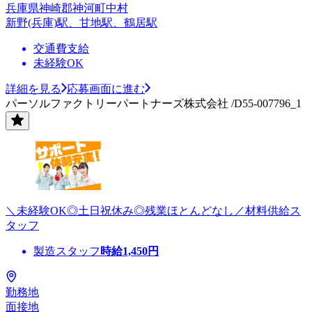
兵庫県神崎郡神河町中村
新野(兵庫)駅、甘地駅、鶴居駅
交通費支給
未経験OK
詳細を見る
応募画面に進む
パーソルファクトリーパートナーズ株式会社 /D55-007796_1
＼未経験OK◎土日祝休み◎残業ほとんどなし／材料供給ス
タッフ
製造スタッフ
時給
1,450
円
勤務地
面接地