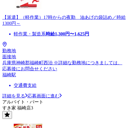
【派遣】（軽作業）17時からの夜勤 油あげの袋詰め／時給
1300円～
軽作業・製造系
時給
1,300
円〜
1,625
円
勤務地
面接地
兵庫県神崎郡福崎町西治 ※詳細な勤務地につきましては、
応募後にお問合せください
福崎駅
交通費支給
詳細を見る
応募画面に進む
アルバイト・パート
すき家 福崎店3