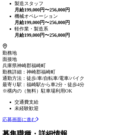
製造スタッフ
月給
199,000
円〜
256,000
円
機械オペレーション
月給
199,000
円〜
256,000
円
軽作業・製造系
月給
199,000
円〜
256,000
円
勤務地
面接地
兵庫県神崎郡福崎町
勤務詳細：神崎郡福崎町
通勤方法：徒歩/車/自転車/電車/バイク
最寄り駅：福崎駅から車2分・徒歩4分
※構内の（無料）駐車場利用OK
交通費支給
未経験歓迎
応募画面に進む
募集職種・詳細情報