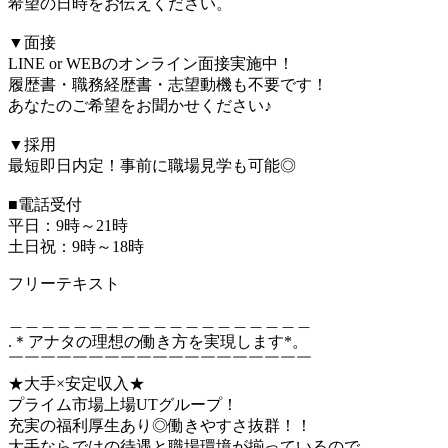
希望の日時をお伝えください。
▼面接
LINE or WEBのオンライン面接実施中！
履歴書・職務経歴書・志望動機も不要です！
あなたのご希望をお聞かせください♪
▼採用
最短即日内定！事前に職場見学も可能◎
■電話受付
平日：9時～21時
土日祝：9時～18時
フリーテキスト
＿＿＿＿＿＿＿＿＿＿＿＿＿＿＿＿＿＿＿
.＊アナタの理想の働き方を実現します*。
￣￣￣￣￣￣￣￣￣￣￣￣￣￣￣￣￣￣￣
★大手×安定収入★
プライム市場上場UTグループ！
充実の福利厚生あり◎働きやすさ抜群！！
大手ならではの待遇と職場環境が揃っているので