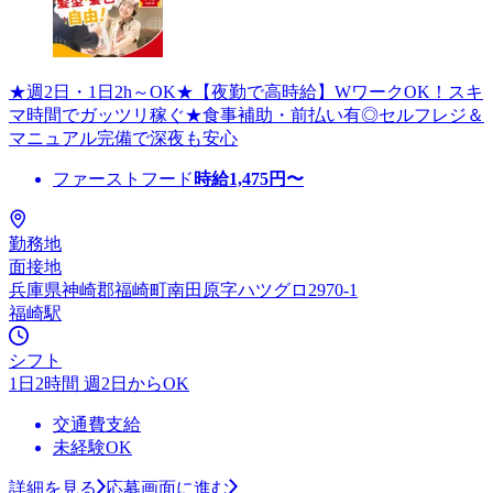
★週2日・1日2h～OK★【夜勤で高時給】WワークOK！スキ
マ時間でガッツリ稼ぐ★食事補助・前払い有◎セルフレジ＆
マニュアル完備で深夜も安心
ファーストフード
時給
1,475
円〜
勤務地
面接地
兵庫県神崎郡福崎町南田原字ハツグロ2970-1
福崎駅
シフト
1日2時間 週2日からOK
交通費支給
未経験OK
詳細を見る
応募画面に進む