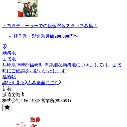
トヨタディーラーでの鈑金塗装スタッフ募集！
軽作業・製造系
月給
200,000
円〜
勤務地
面接地
兵庫県神崎郡福崎町 ※詳細な勤務地につきましては、面接
時にご確認をお願いいたします
福崎駅
詳細を見る
応募画面に進む
新着
派遣労働者
株式会社G&G 姫路営業所(898691)