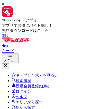
×
マッハバイトアプリ
アプリでお得にバイト探し！
無料ダウンロードはこちら
開く
0
キープ
メニュー
キープした求人を見る
0
検索履歴
新規会員登録(無料)
ログイン
ヘルプ
エリアから探す
駅から探す