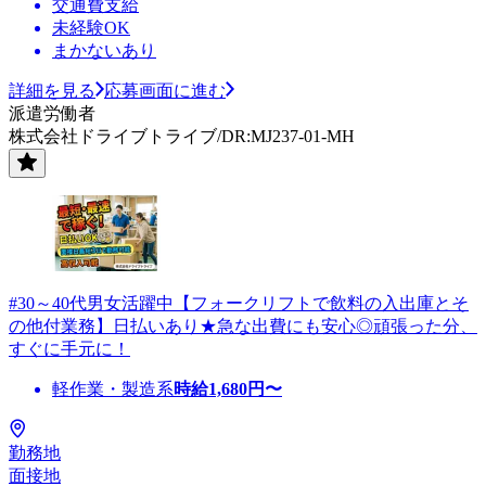
交通費支給
未経験OK
まかないあり
詳細を見る
応募画面に進む
派遣労働者
株式会社ドライブトライブ/DR:MJ237-01-MH
#30～40代男女活躍中【フォークリフトで飲料の入出庫とそ
の他付業務】日払いあり★急な出費にも安心◎頑張った分、
すぐに手元に！
軽作業・製造系
時給
1,680
円〜
勤務地
面接地