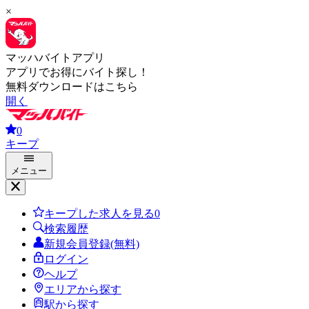
×
マッハバイトアプリ
アプリでお得にバイト探し！
無料ダウンロードはこちら
開く
0
キープ
メニュー
キープした求人を見る
0
検索履歴
新規会員登録(無料)
ログイン
ヘルプ
エリアから探す
駅から探す