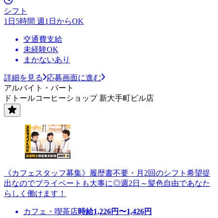
シフト
1日5時間 週1日からOK
交通費支給
未経験OK
まかないあり
詳細を見る
応募画面に進む
アルバイト・パート
ドトールコーヒーショップ 新大手町ビル店
《カフェスタッフ募集》履歴書不要・月2回のシフト希望提
出なのでプライベートも大事に◎週2日～髪色自由であなた
らしく働けます！
カフェ・喫茶店
時給
1,226
円〜
1,426
円