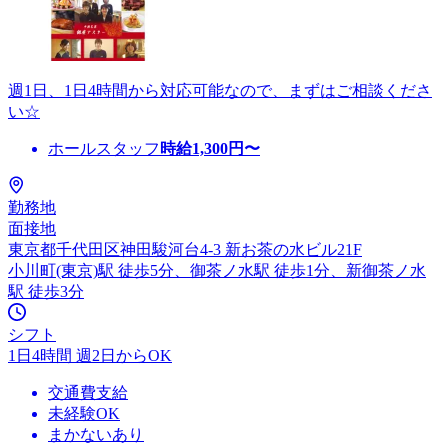
週1日、1日4時間から対応可能なので、まずはご相談くださ
い☆
ホールスタッフ
時給
1,300
円〜
勤務地
面接地
東京都千代田区神田駿河台4-3 新お茶の水ビル21F
小川町(東京)駅 徒歩5分、御茶ノ水駅 徒歩1分、新御茶ノ水
駅 徒歩3分
シフト
1日4時間 週2日からOK
交通費支給
未経験OK
まかないあり