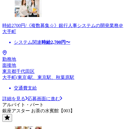
時給2700円/《複数募集☆》銀行人事システムの開発業務＠
大手町
システム関連
時給
2,700
円〜
勤務地
面接地
東京都千代田区
大手町(東京)駅、東京駅、秋葉原駅
交通費支給
詳細を見る
応募画面に進む
アルバイト・パート
銀座アスター お茶の水賓館【003】