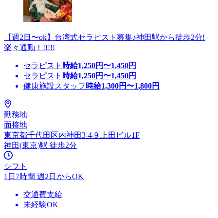
【週2日〜ok】台湾式セラピスト募集♪神田駅から徒歩2分!
楽々通勤！!!!!!
セラピスト
時給
1,250
円〜
1,450
円
セラピスト
時給
1,250
円〜
1,450
円
健康施設スタッフ
時給
1,300
円〜
1,800
円
勤務地
面接地
東京都千代田区内神田3-4-9 上田ビル1F
神田(東京)駅 徒歩2分
シフト
1日7時間 週2日からOK
交通費支給
未経験OK