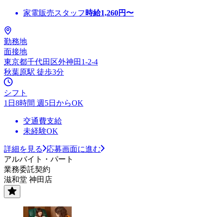
家電販売スタッフ
時給
1,260
円〜
勤務地
面接地
東京都千代田区外神田1-2-4
秋葉原駅 徒歩3分
シフト
1日8時間 週5日からOK
交通費支給
未経験OK
詳細を見る
応募画面に進む
アルバイト・パート
業務委託契約
滋和堂 神田店