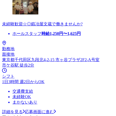
未経験歓迎☆◎鍛冶屋文蔵で働きませんか?
ホールスタッフ
時給
1,250
円〜
1,625
円
勤務地
面接地
東京都千代田区九段北4-2-15 市ヶ谷プラザ2F2-A号室
市ケ谷駅 徒歩2分
シフト
1日3時間 週2日からOK
交通費支給
未経験OK
まかないあり
詳細を見る
応募画面に進む