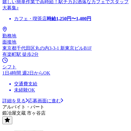
嬉しい簡単作業で高時給！駅チカお洒落なカフェでスタッフ
大募集♪
カフェ・喫茶店
時給
1,250
円〜
1,400
円
勤務地
面接地
東京都千代田区丸の内3-3-1 新東京ビルB1F
有楽町駅 徒歩2分
シフト
1日4時間 週2日からOK
交通費支給
未経験OK
詳細を見る
応募画面に進む
アルバイト・パート
鍛冶屋文蔵 市ヶ谷店