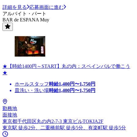
詳細を見る
応募画面に進む
アルバイト・パート
BAR de ESPANA Muy
★【時給1400円～START】丸の内：スペインバルで働こう
★
ホールスタッフ
時給
1,400
円〜
1,750
円
皿洗い・洗い場
時給
1,400
円〜
1,750
円
勤務地
面接地
東京都千代田区丸の内2-7-3 東京ビルTOKIA2F
東京駅 徒歩2分、二重橋前駅 徒歩5分、有楽町駅 徒歩5分