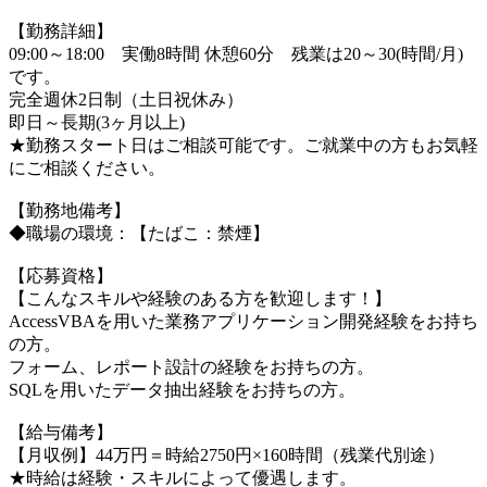
【勤務詳細】
09:00～18:00 実働8時間 休憩60分 残業は20～30(時間/月)
です。
完全週休2日制（土日祝休み）
即日～長期(3ヶ月以上)
★勤務スタート日はご相談可能です。ご就業中の方もお気軽
にご相談ください。
【勤務地備考】
◆職場の環境：【たばこ：禁煙】
【応募資格】
【こんなスキルや経験のある方を歓迎します！】
AccessVBAを用いた業務アプリケーション開発経験をお持ち
の方。
フォーム、レポート設計の経験をお持ちの方。
SQLを用いたデータ抽出経験をお持ちの方。
【給与備考】
【月収例】44万円＝時給2750円×160時間（残業代別途）
★時給は経験・スキルによって優遇します。