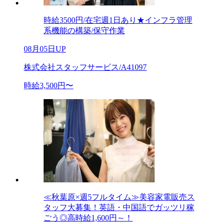
時給3500円/在宅週1日あり★インフラ管理
系機能の構築/保守作業
08月05日UP
株式会社スタッフサービス/A41097
時給3,500円〜
≪秋葉原×週5フルタイム≫美容家電販売ス
タッフ大募集！英語・中国語でガッツリ稼
ごう◎高時給1,600円～！