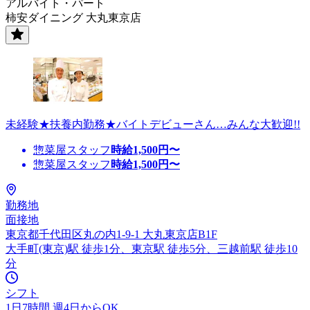
アルバイト・パート
柿安ダイニング 大丸東京店
未経験★扶養内勤務★バイトデビューさん…みんな大歓迎!!
惣菜屋スタッフ
時給
1,500
円〜
惣菜屋スタッフ
時給
1,500
円〜
勤務地
面接地
東京都千代田区丸の内1-9-1 大丸東京店B1F
大手町(東京)駅 徒歩1分、東京駅 徒歩5分、三越前駅 徒歩10
分
シフト
1日7時間 週4日からOK