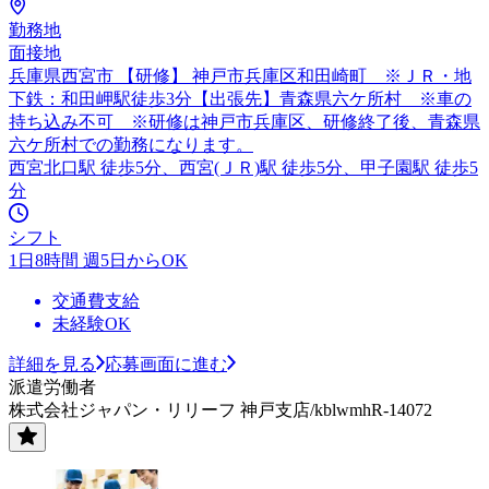
勤務地
面接地
兵庫県西宮市 【研修】 神戸市兵庫区和田崎町 ※ＪＲ・地
下鉄：和田岬駅徒歩3分【出張先】青森県六ケ所村 ※車の
持ち込み不可 ※研修は神戸市兵庫区、研修終了後、青森県
六ケ所村での勤務になります。
西宮北口駅 徒歩5分、西宮(ＪＲ)駅 徒歩5分、甲子園駅 徒歩5
分
シフト
1日8時間 週5日からOK
交通費支給
未経験OK
詳細を見る
応募画面に進む
派遣労働者
株式会社ジャパン・リリーフ 神戸支店/kblwmhR-14072