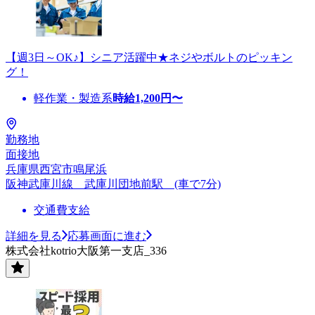
【週3日～OK♪】シニア活躍中★ネジやボルトのピッキン
グ！
軽作業・製造系
時給
1,200
円〜
勤務地
面接地
兵庫県西宮市鳴尾浜
阪神武庫川線 武庫川団地前駅 (車で7分)
交通費支給
詳細を見る
応募画面に進む
株式会社kotrio大阪第一支店_336