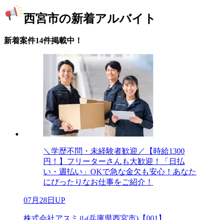
西宮市の新着アルバイト
新着案件14件掲載中！
＼学歴不問・未経験者歓迎／【時給1300
円！】フリーターさんも大歓迎！「日払
い・週払い」OKで急な金欠も安心！あなた
にぴったりなお仕事をご紹介！
07月28日UP
株式会社アスミル(兵庫県西宮市)【001】