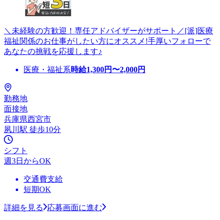
＼未経験の方歓迎！専任アドバイザーがサポート／[派]医療
福祉関係のお仕事がしたい方にオススメ!手厚いフォローで
あなたの挑戦を応援します♪
医療・福祉系
時給
1,300
円〜
2,000
円
勤務地
面接地
兵庫県西宮市
夙川駅 徒歩10分
シフト
週3日からOK
交通費支給
短期OK
詳細を見る
応募画面に進む