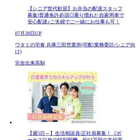
【シニア世代歓迎】お弁当の配達スタッフ
募集!普通免許必須◎乗り慣れた自家用車で
安心配達♪ご夫婦でご一緒にお仕事も可！
07月28日UP
ワタミの宅食 兵庫三田営業所(宅配/業務委託/シニア向
け)
完全出来高制
【週5日～】生活相談員/正社員募集！《ボ
ーナス以外の特別報酬、約53万円の支給実