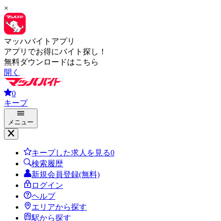
×
マッハバイトアプリ
アプリでお得にバイト探し！
無料ダウンロードはこちら
開く
0
キープ
メニュー
キープした求人を見る
0
検索履歴
新規会員登録(無料)
ログイン
ヘルプ
エリアから探す
駅から探す