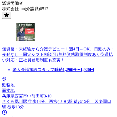
派遣労働者
株式会社aun(介護職)0512
無資格・未経験から介護デビュー！週4日～OK、日勤のみ・
夜勤なし・固定シフト相談可♪無料資格取得制度あり◎週払
い対応・正社員登用制度も充実！
老人介護施設スタッフ
時給
1,290
円〜
1,920
円
勤務地
面接地
兵庫県西宮市中前田町3-10
さくら夙川駅 徒歩14分、西宮(ＪＲ)駅 徒歩15分、苦楽園口
駅 徒歩13分