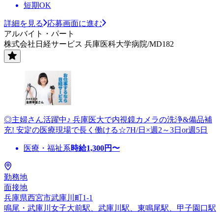
短期OK
詳細を見る
応募画面に進む
アルバイト・パート
株式会社日経サービス 兵庫医科大学病院/MD182
◎主婦さん活躍中♪ 兵庫医大で内視鏡カメラの洗浄&備品補
充! 安定の医療現場で長く働ける☆7H/日×週2～3日or週5日
医療・福祉系
時給
1,300
円〜
勤務地
面接地
兵庫県西宮市武庫川町1-1
鳴尾・武庫川女子大前駅、武庫川駅、東鳴尾駅、甲子園口駅