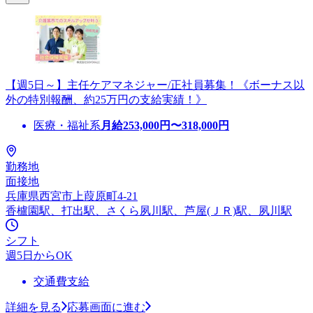
【週5日～】主任ケアマネジャー/正社員募集！《ボーナス以
外の特別報酬、約25万円の支給実績！》
医療・福祉系
月給
253,000
円〜
318,000
円
勤務地
面接地
兵庫県西宮市上葭原町4-21
香櫨園駅、打出駅、さくら夙川駅、芦屋(ＪＲ)駅、夙川駅
シフト
週5日からOK
交通費支給
詳細を見る
応募画面に進む