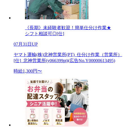
《長期》未経験者歓迎！簡単仕分け作業★
シフト相談可◎[仕]
07月31日UP
ヤマト運輸(株)北神営業所(PT)_仕分け作業（営業所）
[仕]_北神営業所(y066399pt)(広告No.Y00000613495)
時給1,300円〜