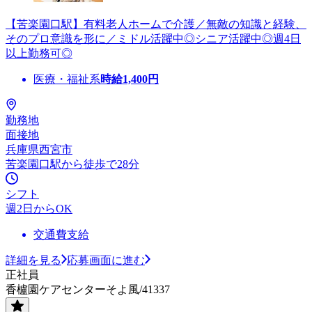
【苦楽園口駅】有料老人ホームで介護／無敵の知識と経験、
そのプロ意識を形に／ミドル活躍中◎シニア活躍中◎週4日
以上勤務可◎
医療・福祉系
時給
1,400
円
勤務地
面接地
兵庫県西宮市
苦楽園口駅から徒歩で28分
シフト
週2日からOK
交通費支給
詳細を見る
応募画面に進む
正社員
香櫨園ケアセンターそよ風/41337