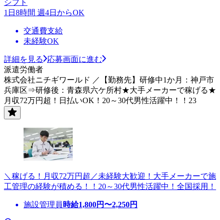
シフト
1日8時間 週4日からOK
交通費支給
未経験OK
詳細を見る
応募画面に進む
派遣労働者
株式会社ニチギワールド ／【勤務先】研修中1か月：神戸市
兵庫区⇒研修後：青森県六ケ所村★大手メーカーで稼げる★
月収72万円超！日払いOK！20～30代男性活躍中！！23
＼稼げる！月収72万円超／未経験大歓迎！大手メーカーで施
工管理の経験が積める！！20～30代男性活躍中！全国採用！
施設管理員
時給
1,800
円〜
2,250
円