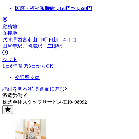
医療・福祉系
時給
1,350
円〜
1,550
円
勤務地
面接地
兵庫県西宮市山口町下山口４丁目
田尾寺駅、岡場駅、二郎駅
シフト
1日8時間 週3日からOK
交通費支給
詳細を見る
応募画面に進む
派遣労働者
株式会社スタッフサービス/H10498992