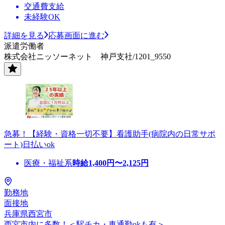
交通費支給
未経験OK
詳細を見る
応募画面に進む
派遣労働者
株式会社ニッソーネット 神戸支社/1201_9550
急募！【経験・資格一切不要】看護助手(病院内の日常サポ
ート)日払いok
医療・福祉系
時給
1,400
円〜
2,125
円
勤務地
面接地
兵庫県西宮市
西宮市内に多数！＜駅チカ・車通勤okも有＞