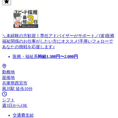
＼未経験の方歓迎！専任アドバイザーがサポート／[派]医療
福祉関係のお仕事がしたい方にオススメ!手厚いフォローで
あなたの挑戦を応援します♪
医療・福祉系
時給
1,300
円〜
2,000
円
勤務地
面接地
兵庫県西宮市
夙川駅 徒歩10分
シフト
週3日からOK
交通費支給