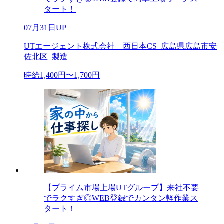
タート！
07月31日UP
UTエージェント株式会社 西日本CS_広島県広島市安
佐北区_製造
時給1,400円〜1,700円
【プライム市場上場UTグループ】来社不要
でラクすぎ◎WEB登録でカンタン軽作業ス
タート！