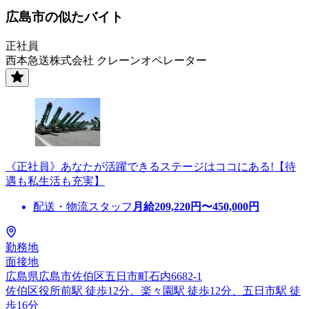
広島市の似たバイト
正社員
西本急送株式会社 クレーンオペレーター
《正社員》あなたが活躍できるステージはココにある!【待
遇も私生活も充実】
配送・物流スタッフ
月給
209,220
円〜
450,000
円
勤務地
面接地
広島県広島市佐伯区五日市町石内6682-1
佐伯区役所前駅 徒歩12分、楽々園駅 徒歩12分、五日市駅 徒
歩16分