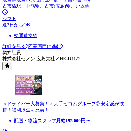
古市橋駅、中筋駅、古市(広島)駅、戸坂駅
シフト
週2日からOK
交通費支給
詳細を見る
応募画面に進む
契約社員
株式会社セノン 広島支社／HR-D1122
＜ドライバー大募集！＞大手セコムグループ◎安定感が抜
群！福利厚生も充実！
配送・物流スタッフ
月給
195,000
円〜