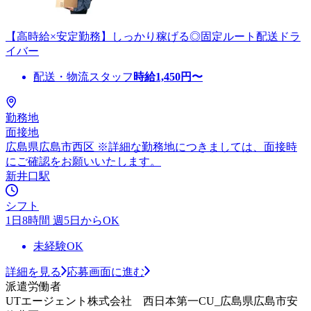
【高時給×安定勤務】しっかり稼げる◎固定ルート配送ドラ
イバー
配送・物流スタッフ
時給
1,450
円〜
勤務地
面接地
広島県広島市西区 ※詳細な勤務地につきましては、面接時
にご確認をお願いいたします。
新井口駅
シフト
1日8時間 週5日からOK
未経験OK
詳細を見る
応募画面に進む
派遣労働者
UTエージェント株式会社 西日本第一CU_広島県広島市安