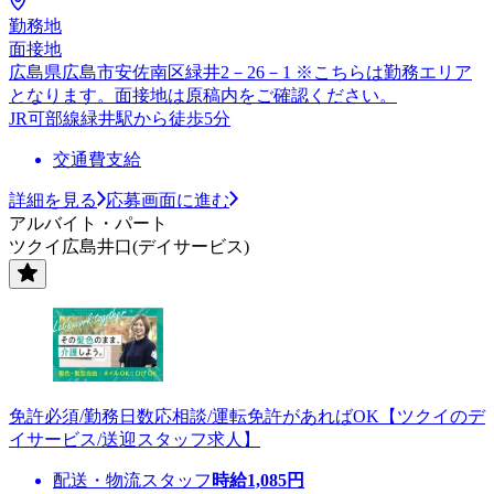
勤務地
面接地
広島県広島市安佐南区緑井2－26－1 ※こちらは勤務エリア
となります。面接地は原稿内をご確認ください。
JR可部線緑井駅から徒歩5分
交通費支給
詳細を見る
応募画面に進む
アルバイト・パート
ツクイ広島井口(デイサービス)
免許必須/勤務日数応相談/運転免許があればOK【ツクイのデ
イサービス/送迎スタッフ求人】
配送・物流スタッフ
時給
1,085
円