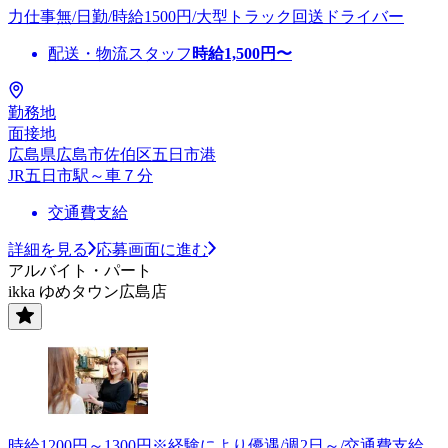
力仕事無/日勤/時給1500円/大型トラック回送ドライバー
配送・物流スタッフ
時給
1,500
円〜
勤務地
面接地
広島県広島市佐伯区五日市港
JR五日市駅～車７分
交通費支給
詳細を見る
応募画面に進む
アルバイト・パート
ikka ゆめタウン広島店
時給1200円～1300円※経験により優遇/週2日～/交通費支給