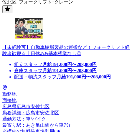
佐北区_フォークリフト･クレーン
【未経験可】自動車樹脂製品の運搬など！フォークリフト経
験者歓迎☆土日休み&基本残業なし◎
組立スタッフ
月給
191,000
円〜
208,000
円
倉庫スタッフ
月給
191,000
円〜
208,000
円
配送・物流スタッフ
月給
191,000
円〜
208,000
円
勤務地
面接地
広島県広島市安佐北区
勤務詳細：広島市安佐北区
通勤方法：車/バイク
最寄り駅：あき亀山駅から車7分
※構内の無料駐車場利用OK