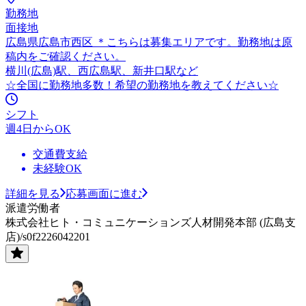
勤務地
面接地
広島県広島市西区 ＊こちらは募集エリアです。勤務地は原
稿内をご確認ください。
横川(広島)駅、西広島駅、新井口駅など
☆全国に勤務地多数！希望の勤務地を教えてください☆
シフト
週4日からOK
交通費支給
未経験OK
詳細を見る
応募画面に進む
派遣労働者
株式会社ヒト・コミュニケーションズ人材開発本部 (広島支
店)/s0f2226042201