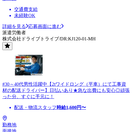
交通費支給
未経験OK
詳細を見る
応募画面に進む
派遣労働者
株式会社ドライブトライブ/DR:KJ120-01-MH
#30～40代男性活躍中【2tワイドロング（平車）にて工事資
材の配送ドライバー】日払いあり★急な出費にも安心◎頑張
った分、すぐに手元に！
配送・物流スタッフ
時給
1,600
円〜
勤務地
面接地