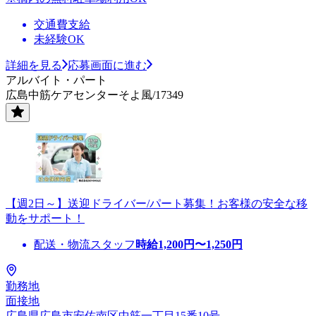
交通費支給
未経験OK
詳細を見る
応募画面に進む
アルバイト・パート
広島中筋ケアセンターそよ風/17349
【週2日～】送迎ドライバー/パート募集！お客様の安全な移
動をサポート！
配送・物流スタッフ
時給
1,200
円〜
1,250
円
勤務地
面接地
広島県広島市安佐南区中筋一丁目15番10号