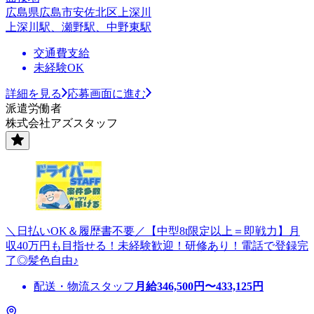
広島県広島市安佐北区上深川
上深川駅、瀬野駅、中野東駅
交通費支給
未経験OK
詳細を見る
応募画面に進む
派遣労働者
株式会社アズスタッフ
＼日払いOK＆履歴書不要／【中型8t限定以上＝即戦力】月
収40万円も目指せる！未経験歓迎！研修あり！電話で登録完
了◎髪色自由♪
配送・物流スタッフ
月給
346,500
円〜
433,125
円