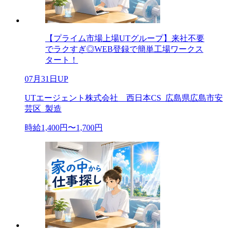
【プライム市場上場UTグループ】来社不要
でラクすぎ◎WEB登録で簡単工場ワークス
タート！
07月31日UP
UTエージェント株式会社 西日本CS_広島県広島市安
芸区_製造
時給1,400円〜1,700円