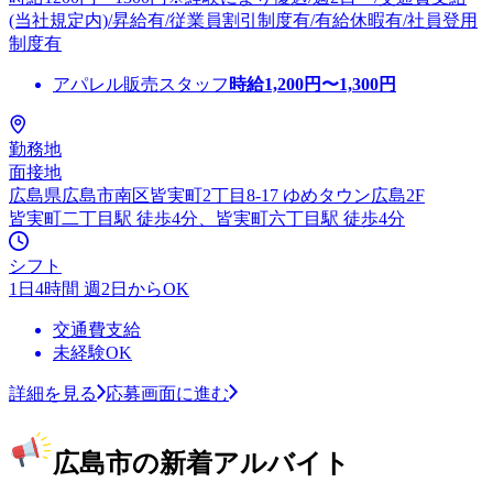
(当社規定内)/昇給有/従業員割引制度有/有給休暇有/社員登用
制度有
アパレル販売スタッフ
時給
1,200
円〜
1,300
円
勤務地
面接地
広島県広島市南区皆実町2丁目8-17 ゆめタウン広島2F
皆実町二丁目駅 徒歩4分、皆実町六丁目駅 徒歩4分
シフト
1日4時間 週2日からOK
交通費支給
未経験OK
詳細を見る
応募画面に進む
広島市の新着アルバイト