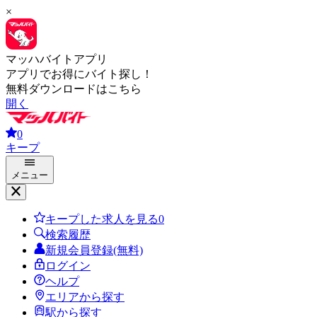
×
マッハバイトアプリ
アプリでお得にバイト探し！
無料ダウンロードはこちら
開く
0
キープ
メニュー
キープした求人を見る
0
検索履歴
新規会員登録(無料)
ログイン
ヘルプ
エリアから探す
駅から探す