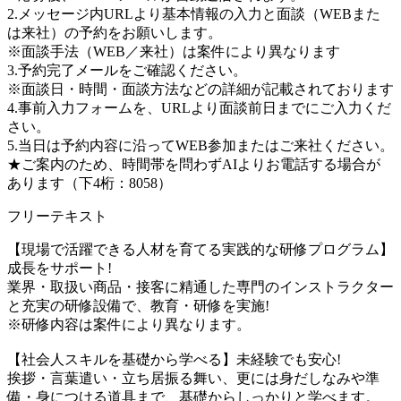
2.メッセージ内URLより基本情報の入力と面談（WEBまた
は来社）の予約をお願いします。
※面談手法（WEB／来社）は案件により異なります
3.予約完了メールをご確認ください。
※面談日・時間・面談方法などの詳細が記載されております
4.事前入力フォームを、URLより面談前日までにご入力くだ
さい。
5.当日は予約内容に沿ってWEB参加またはご来社ください。
★ご案内のため、時間帯を問わずAIよりお電話する場合が
あります（下4桁：8058）
フリーテキスト
【現場で活躍できる人材を育てる実践的な研修プログラム】
成長をサポート!
業界・取扱い商品・接客に精通した専門のインストラクター
と充実の研修設備で、教育・研修を実施!
※研修内容は案件により異なります。
【社会人スキルを基礎から学べる】未経験でも安心!
挨拶・言葉遣い・立ち居振る舞い、更には身だしなみや準
備・身につける道具まで、基礎からしっかりと学べます。