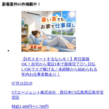
新着案件65件掲載中！
【8月スタートするなら今！】即日面接
OK！自宅から電話1本で面接完了◎＼日払
いOKでスグ稼げる／未経験から始められる
年内お仕事多数あり！
07月31日UP
UTエージェント株式会社 西日本CS広島県広島市安
芸区
時給1,400円〜1,700円