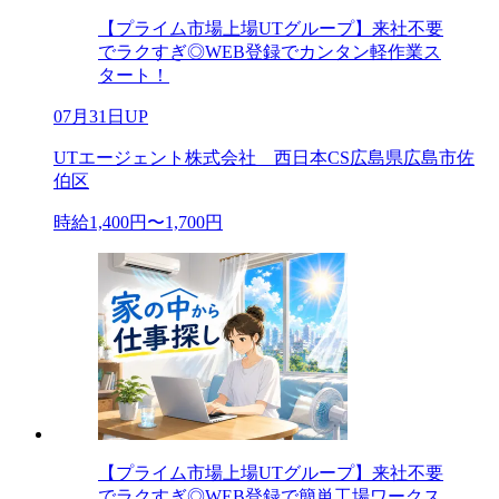
【プライム市場上場UTグループ】来社不要
でラクすぎ◎WEB登録でカンタン軽作業ス
タート！
07月31日UP
UTエージェント株式会社 西日本CS広島県広島市佐
伯区
時給1,400円〜1,700円
【プライム市場上場UTグループ】来社不要
でラクすぎ◎WEB登録で簡単工場ワークス