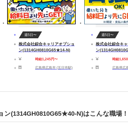
週5日〜
週5日〜
株式会社綜合キャリアオプショ
株式会社綜合キャ
ン(1314GH0810G65★14-N)
ン(1314GH0810G
時給1,245円〜
時給1,65
広島県広島市 (五日市駅)
広島県広島
1314GH0810G65★40-N)はこんな職場