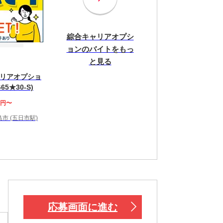
綜合キャリアオプシ
ョンのバイトをもっ
と見る
リアオプショ
65★30-S)
0円〜
市 (五日市駅)
！
応募画面に進む