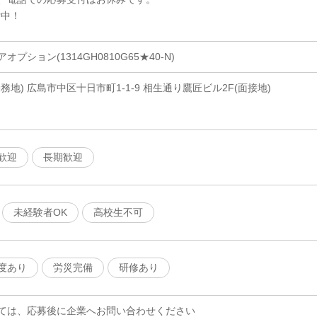
付中！
ション(1314GH0810G65★40-N)
地) 広島市中区十日市町1-1-9 相生通り鷹匠ビル2F(面接地)
歓迎
長期歓迎
未経験者OK
高校生不可
度あり
労災完備
研修あり
ては、応募後に企業へお問い合わせください