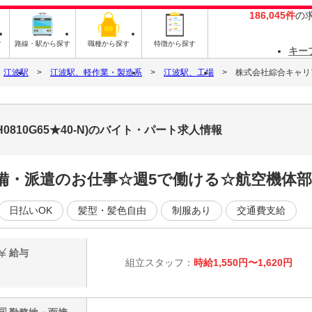
186,045件
の
す
路線・駅から探す
職種から探す
特徴から探す
キー
江波駅
江波駅、軽作業・製造系
江波駅、工場
株式会社綜合キャリアオ
0810G65★40-N)のバイト・パート求人情報
完備・派遣のお仕事☆週5で働ける☆航空機体部
日払いOK
髪型・髪色自由
制服あり
交通費支給
給与
組立スタッフ：
時給1,550円〜1,620円