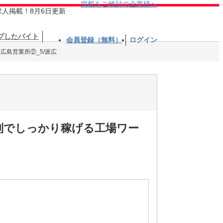
掲載をご検討の企業様へ
求人掲載！8月6日更新
プしたバイト
会員登録（無料）
ログイン
広島営業所②_5/派広
替制でしっかり稼げる工場ワー