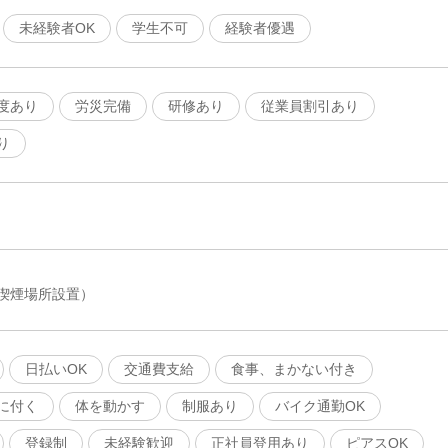
未経験者OK
学生不可
経験者優遇
度あり
労災完備
研修あり
従業員割引あり
り
喫煙場所設置）
日払いOK
交通費支給
食事、まかない付き
に付く
体を動かす
制服あり
バイク通勤OK
登録制
未経験歓迎
正社員登用あり
ピアスOK