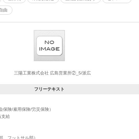
自由
三陽工業株式会社 広島営業所②_5/派広
フリーテキスト
会保険/雇用保険/労災保険）
当支給
部、フットサル部）