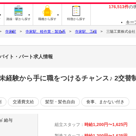
176,513件
の
す
路線・駅から探す
職種から探す
特徴から探す
キー
寺家駅
寺家駅、軽作業・製造系
寺家駅、工場
三陽工業株式会社 
のバイト・パート求人情報
】 未経験から手に職をつけるチャンス♪ 2交
制
交通費支給
髪型・髪色自由
食事、まかない付き
給与
組立スタッフ：
時給1,200円〜1,625円
製造スタッフ：
時給1,200円〜1,625円