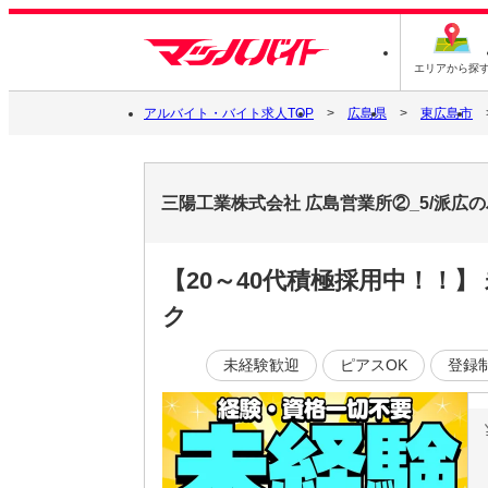
エリアから探
アルバイト・バイト求人TOP
広島県
東広島市
三陽工業株式会社 広島営業所②_5/派広
【20～40代積極採用中！！
ク
未経験歓迎
ピアスOK
登録