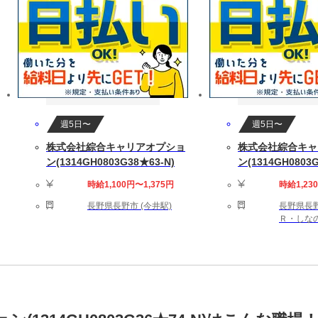
週5日〜
週5日〜
株式会社綜合キャリアオプショ
株式会社綜合キャ
ン(1314GH0803G38★63-N)
ン(1314GH0803G
時給1,100円〜1,375円
時給1,23
長野県長野市 (今井駅)
長野県長野
Ｒ・しなの