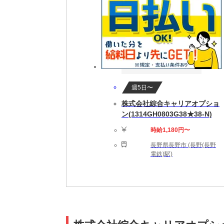
週5日〜
株式会社綜合キャリアオプショ
ン(1314GH0803G38★38-N)
時給1,180円〜
長野県長野市 (長野(長野
電鉄)駅)