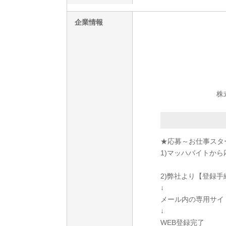
企業情報
株
★応募～お仕事スタ
1)マッハバイトから
2)弊社より【登録
↓
メール内の専用サイ
↓
WEB登録完了