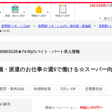
186,639件
の
す
路線・駅から探す
職種から探す
特徴から探す
キー
長野駅(ＪＲ・しなの)
長野駅(ＪＲ・しなの)、軽作業・製造系
長野駅(
74-N)
0803G36★74-N)のバイト・パート求人情報
完備・派遣のお仕事☆週5で働ける☆スーパー
髪型・髪色自由
未経験歓迎
日払いOK
交通費支給
給与
機械オペレーション：
時給1,400円〜