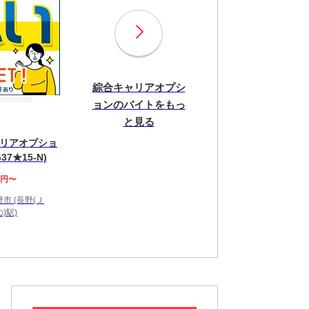
綜合キャリアオプシ
ョンのバイトをもっ
と見る
リアオプショ
37★15-N)
0円〜
市 (長野(Ｊ
)駅)