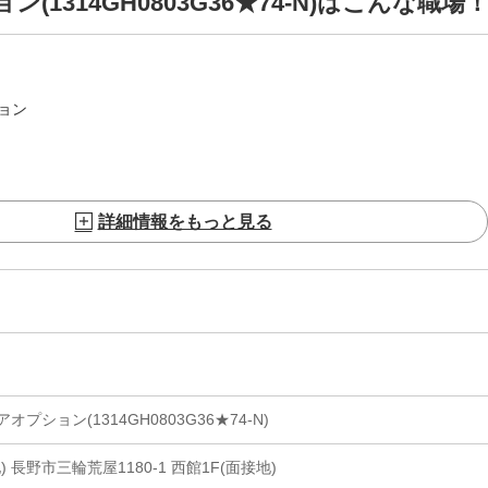
1314GH0803G36★74-N)はこんな職場
ョン
詳細情報をもっと見る
ション(1314GH0803G36★74-N)
 長野市三輪荒屋1180-1 西館1F(面接地)