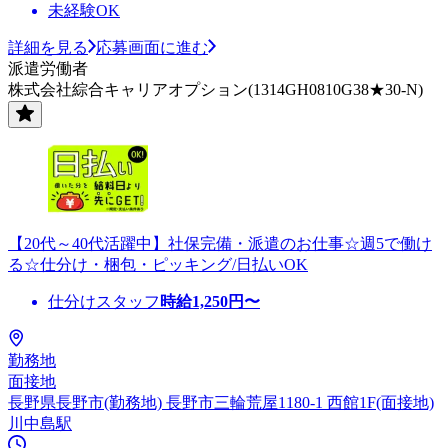
未経験OK
詳細を見る
応募画面に進む
派遣労働者
株式会社綜合キャリアオプション(1314GH0810G38★30-N)
【20代～40代活躍中】社保完備・派遣のお仕事☆週5で働け
る☆仕分け・梱包・ピッキング/日払いOK
仕分けスタッフ
時給
1,250
円〜
勤務地
面接地
長野県長野市(勤務地) 長野市三輪荒屋1180-1 西館1F(面接地)
川中島駅