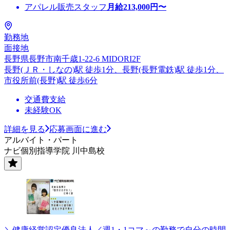
アパレル販売スタッフ
月給
213,000
円〜
勤務地
面接地
長野県長野市南千歳1-22-6 MIDORI2F
長野(ＪＲ・しなの)駅 徒歩1分、長野(長野電鉄)駅 徒歩1分、
市役所前(長野)駅 徒歩6分
交通費支給
未経験OK
詳細を見る
応募画面に進む
アルバイト・パート
ナビ個別指導学院 川中島校
＼健康経営認定優良法人／週1・1コマ～の勤務で自分の時間