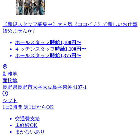
【新規スタッフ募集中】大人気《ココイチ》で新しいお仕事
始めませんか?
ホールスタッフ
時給
1,100
円〜
キッチンスタッフ
時給
1,100
円〜
ホールスタッフ
時給
1,375
円〜
勤務地
面接地
長野県長野市大字大豆島字東沖4187-1
シフト
1日3時間 週1日からOK
交通費支給
未経験OK
まかないあり