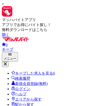
×
マッハバイトアプリ
アプリでお得にバイト探し！
無料ダウンロードはこちら
開く
0
キープ
メニュー
キープした求人を見る
0
検索履歴
新規会員登録(無料)
ログイン
ヘルプ
エリアから探す
駅から探す