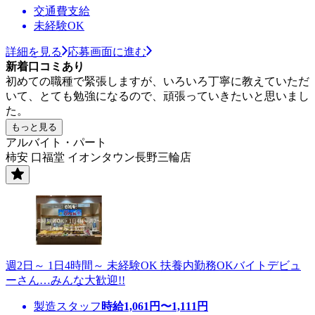
交通費支給
未経験OK
詳細を見る
応募画面に進む
新着口コミあり
初めての職種で緊張しますが、いろいろ丁寧に教えていただ
いて、とても勉強になるので、頑張っていきたいと思いまし
た。
もっと見る
アルバイト・パート
柿安 口福堂 イオンタウン長野三輪店
週2日～ 1日4時間～ 未経験OK 扶養内勤務OKバイトデビュ
ーさん…みんな大歓迎!!
製造スタッフ
時給
1,061
円〜
1,111
円