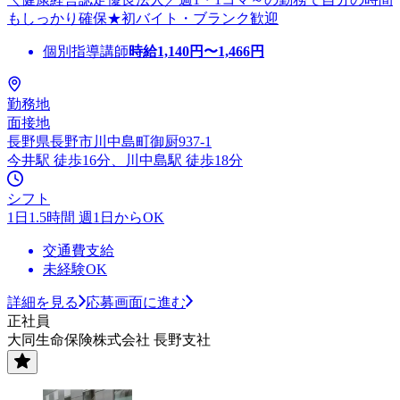
もしっかり確保★初バイト・ブランク歓迎
個別指導講師
時給
1,140
円〜
1,466
円
勤務地
面接地
長野県長野市川中島町御厨937-1
今井駅 徒歩16分、川中島駅 徒歩18分
シフト
1日1.5時間 週1日からOK
交通費支給
未経験OK
詳細を見る
応募画面に進む
正社員
大同生命保険株式会社 長野支社