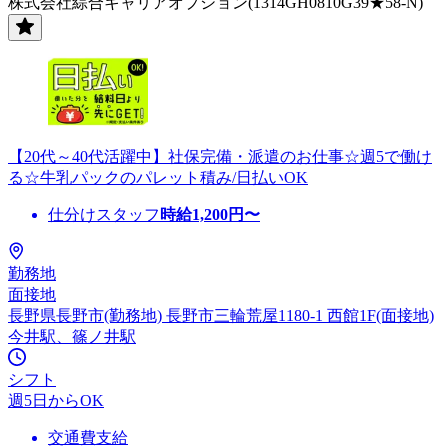
株式会社綜合キャリアオプション(1314GH0810G39★58-N)
【20代～40代活躍中】社保完備・派遣のお仕事☆週5で働け
る☆牛乳パックのパレット積み/日払いOK
仕分けスタッフ
時給
1,200
円〜
勤務地
面接地
長野県長野市(勤務地) 長野市三輪荒屋1180-1 西館1F(面接地)
今井駅、篠ノ井駅
シフト
週5日からOK
交通費支給