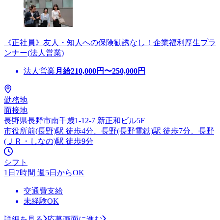
《正社員》友人・知人への保険勧誘なし！企業福利厚生プラ
ンナー(法人営業)
法人営業
月給
210,000
円〜
250,000
円
勤務地
面接地
長野県長野市南千歳1-12-7 新正和ビル5F
市役所前(長野)駅 徒歩4分、長野(長野電鉄)駅 徒歩7分、長野
(ＪＲ・しなの)駅 徒歩9分
シフト
1日7時間 週5日からOK
交通費支給
未経験OK
詳細を見る
応募画面に進む