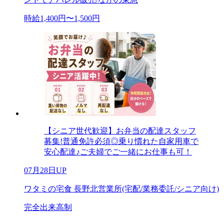
時給1,400円〜1,500円
【シニア世代歓迎】お弁当の配達スタッフ
募集!普通免許必須◎乗り慣れた自家用車で
安心配達♪ご夫婦でご一緒にお仕事も可！
07月28日UP
ワタミの宅食 長野北営業所(宅配/業務委託/シニア向け)
完全出来高制