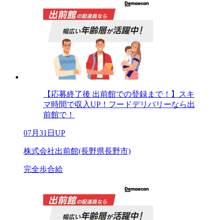
【応募終了後 出前館での登録まで！】スキ
マ時間で収入UP！フードデリバリーなら出
前館で！
07月31日UP
株式会社出前館(長野県長野市)
完全歩合給