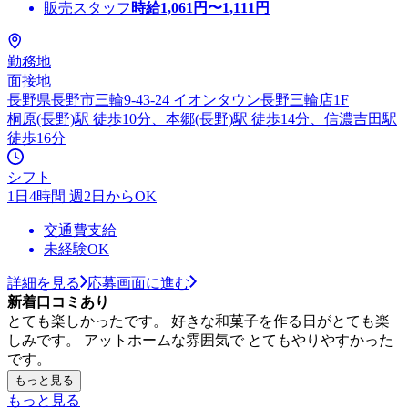
販売スタッフ
時給
1,061
円〜
1,111
円
勤務地
面接地
長野県長野市三輪9-43-24 イオンタウン長野三輪店1F
桐原(長野)駅 徒歩10分、本郷(長野)駅 徒歩14分、信濃吉田駅
徒歩16分
シフト
1日4時間 週2日からOK
交通費支給
未経験OK
詳細を見る
応募画面に進む
新着口コミあり
とても楽しかったです。 好きな和菓子を作る日がとても楽
しみです。 アットホームな雰囲気で とてもやりやすかった
です。
もっと見る
もっと見る