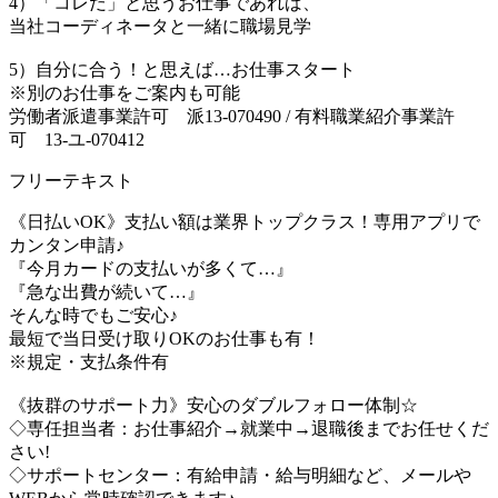
4）「コレだ」と思うお仕事であれば、
当社コーディネータと一緒に職場見学
5）自分に合う！と思えば…お仕事スタート
※別のお仕事をご案内も可能
労働者派遣事業許可 派13-070490 / 有料職業紹介事業許
可 13-ユ-070412
フリーテキスト
《日払いOK》支払い額は業界トップクラス！専用アプリで
カンタン申請♪
『今月カードの支払いが多くて…』
『急な出費が続いて…』
そんな時でもご安心♪
最短で当日受け取りOKのお仕事も有！
※規定・支払条件有
《抜群のサポート力》安心のダブルフォロー体制☆
◇専任担当者：お仕事紹介→就業中→退職後までお任せくだ
さい!
◇サポートセンター：有給申請・給与明細など、メールや