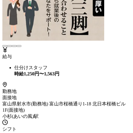
給与
仕分けスタッフ
時給
1,250
円〜
1,563
円
勤務地
面接地
富山県射水市(勤務地) 富山市桜橋通り1-18 北日本桜橋ビル
1F(面接地)
小杉(あいの風)駅
シフト