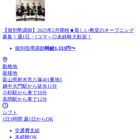
【個別塾講師】2025年2月開校★新しい教室のオープニング
募集！週1日・1コマ～◎未経験大歓迎！
個別指導講師
時給
1,333
円〜
勤務地
面接地
富山県射水市八塚401番地5
越中大門駅から徒歩11分
小杉駅から車で10分
高岡駅から車で12分
シフト
1日1時間 週1日からOK
交通費支給
未経験OK