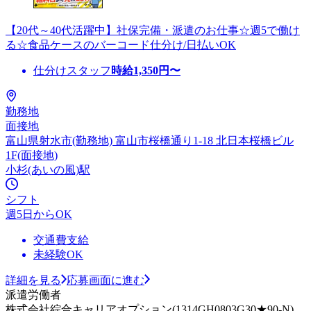
【20代～40代活躍中】社保完備・派遣のお仕事☆週5で働け
る☆食品ケースのバーコード仕分け/日払いOK
仕分けスタッフ
時給
1,350
円〜
勤務地
面接地
富山県射水市(勤務地) 富山市桜橋通り1-18 北日本桜橋ビル
1F(面接地)
小杉(あいの風)駅
シフト
週5日からOK
交通費支給
未経験OK
詳細を見る
応募画面に進む
派遣労働者
株式会社綜合キャリアオプション(1314GH0803G30★90-N)