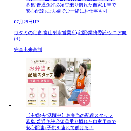
募集!普通免許必須◎乗り慣れた自家用車で
安心配達♪ご夫婦でご一緒にお仕事も可！
07月28日UP
ワタミの宅食 富山射水営業所(宅配/業務委託/シニア向
け)
完全出来高制
【主婦(夫)活躍中】お弁当の配達スタッフ
募集!普通免許必須◎乗り慣れた自家用車で
安心配達♪子供を連れて働ける！