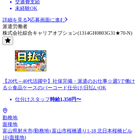
交通費支給
未経験OK
詳細を見る
応募画面に進む
派遣労働者
株式会社綜合キャリアオプション(1314GH0803G31★70-N)
【20代～40代活躍中】社保完備・派遣のお仕事☆週5で働け
る☆食品ケースのバーコード仕分け/日払いOK
仕分けスタッフ
時給
1,350
円〜
勤務地
面接地
富山県射水市(勤務地) 富山市桜橋通り1-18 北日本桜橋ビル
1F(面接地)