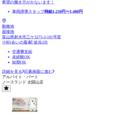
希望の働き方がかないます！
車両誘導スタッフ
時給
1,250
円〜
1,400
円
勤務地
面接地
富山県射水市三ケ3275-3-101号室
小杉(あいの風)駅 徒歩2分
交通費支給
未経験OK
短期OK
詳細を見る
応募画面に進む
アルバイト・パート
ノースランド 太閤山店