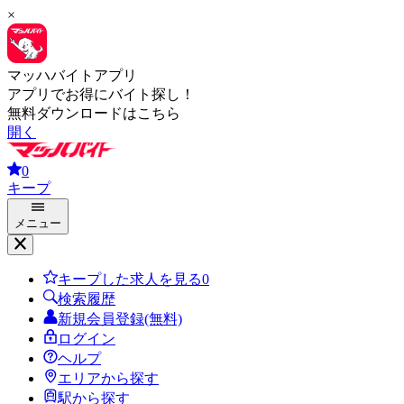
×
マッハバイトアプリ
アプリでお得にバイト探し！
無料ダウンロードはこちら
開く
0
キープ
メニュー
キープした求人を見る
0
検索履歴
新規会員登録(無料)
ログイン
ヘルプ
エリアから探す
駅から探す