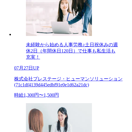
未経験から始める人事労務♪土日祝休みの週
休2日（年間休日120日）で仕事も私生活も
充実！
07月27日UP
株式会社プレステージ・ヒューマンソリューション
(71c1df4139d445edbf91e0e1d62a21dc)
時給1,300円〜1,500円