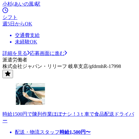
小杉(あいの風)駅
シフト
週5日からOK
交通費支給
未経験OK
詳細を見る
応募画面に進む
派遣労働者
株式会社ジャパン・リリーフ 岐阜支店/gfdrmhR-17998
時給1500円で陳列作業ほぼナシ！3ｔ車で食品配送ドライバ
ー
配送・物流スタッフ
時給
1,500
円〜