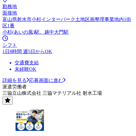
勤務地
面接地
富山県射水市小杉インターパーク土地区画整理事業地内1街
区1番
小杉(あいの風)駅、越中大門駅
シフト
1日8時間 週5日からOK
交通費支給
未経験OK
詳細を見る
応募画面に進む
派遣労働者
三協立山株式会社 三協マテリアル社 射水工場