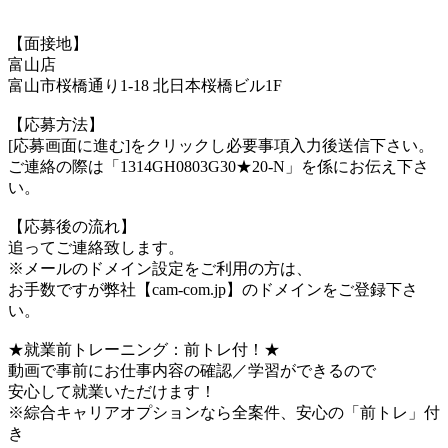
【面接地】
富山店
富山市桜橋通り1-18 北日本桜橋ビル1F
【応募方法】
[応募画面に進む]をクリックし必要事項入力後送信下さい。
ご連絡の際は「1314GH0803G30★20-N」を係にお伝え下さ
い。
【応募後の流れ】
追ってご連絡致します。
※メールのドメイン設定をご利用の方は、
お手数ですが弊社【cam-com.jp】のドメインをご登録下さ
い。
★就業前トレーニング：前トレ付！★
動画で事前にお仕事内容の確認／学習ができるので
安心して就業いただけます！
※綜合キャリアオプションなら全案件、安心の「前トレ」付
き