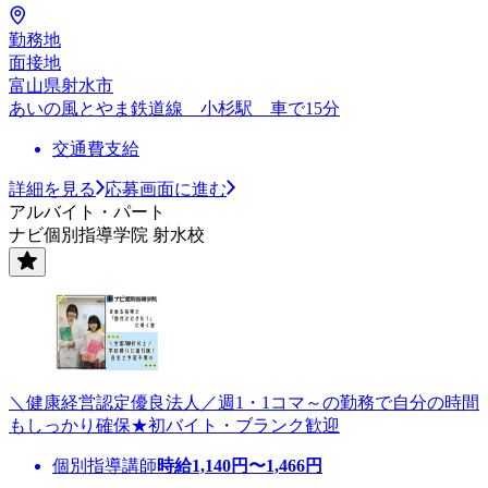
勤務地
面接地
富山県射水市
あいの風とやま鉄道線 小杉駅 車で15分
交通費支給
詳細を見る
応募画面に進む
アルバイト・パート
ナビ個別指導学院 射水校
＼健康経営認定優良法人／週1・1コマ～の勤務で自分の時間
もしっかり確保★初バイト・ブランク歓迎
個別指導講師
時給
1,140
円〜
1,466
円