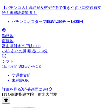
【パチンコ店】高時給&充実待遇で働きやすさ◎交通費支
給！未経験者歓迎！
パチンコ店スタッフ
時給
1,200
円〜
1,625
円
勤務地
面接地
富山県射水市戸破1008
小杉(あいの風)駅 徒歩14分
シフト
1日4時間 週2日からOK
交通費支給
未経験OK
詳細を見る
応募画面に進む
ITTO個別指導学院 射水大門校