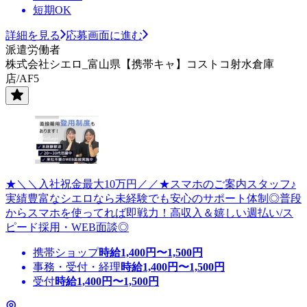
短期OK
詳細を見る
応募画面に進む
派遣労働者
株式会社シエロ_富山県【携帯キャ】コストコ射水倉庫
店/AF5
★＼＼入社祝金最大10万円／／★スマホのご案内スタッフ♪
実績豊富なシエロなら未経験でも安心のサポート体制◎普段
からスマホを使ってれば即戦力！高収入＆嬉しい週払い/ス
ピード採用・WEB面談◎
携帯ショップ
時給
1,400
円〜
1,500
円
事務・受付・経理
時給
1,400
円〜
1,500
円
受付
時給
1,400
円〜
1,500
円