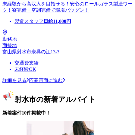
未経験から高収入を目指せる！安心のロールガラス製造ワー
ク！寮完備・空調完備で環境バツグン！
製造スタッフ
日給
11,000
円
勤務地
面接地
富山県射水市奈呉の江13-3
交通費支給
未経験OK
詳細を見る
応募画面に進む
射水市の新着アルバイト
新着案件10件掲載中！