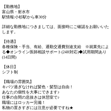
【勤務地】
富山県・射水市
駅情報:小杉駅から車30分
詳細な勤務地につきましては、面接時にご確認をお願いいた
します。
【待遇】
各種保険・手当、有給、通勤交通費別途支給 ※就業先によ
る◆オンライン医師相談サポート(24H対応)◆試用期間あり
(14日間)
【休日】
シフト制
【職場の雰囲気】
キバツ過ぎなければ髪色・髪型は自由！
あなたの個性を大事にできます♪
仕事の合間の息抜きは休憩室で♪
職場にはロッカー完備！
私物の置きすぎには注意が必要ですね★