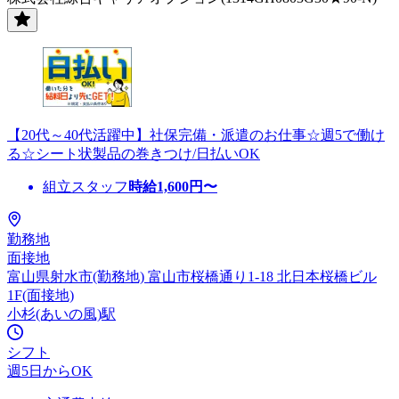
【20代～40代活躍中】社保完備・派遣のお仕事☆週5で働け
る☆シート状製品の巻きつけ/日払いOK
組立スタッフ
時給
1,600
円〜
勤務地
面接地
富山県射水市(勤務地) 富山市桜橋通り1-18 北日本桜橋ビル
1F(面接地)
小杉(あいの風)駅
シフト
週5日からOK