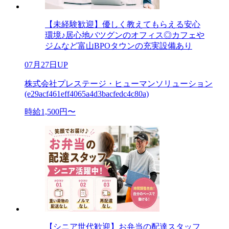
【未経験歓迎】優しく教えてもらえる安心
環境♪居心地バツグンのオフィス◎カフェや
ジムなど富山BPOタウンの充実設備あり
07月27日UP
株式会社プレステージ・ヒューマンソリューション
(e29acf461eff4065a4d3bacfedc4c80a)
時給1,500円〜
【シニア世代歓迎】お弁当の配達スタッフ