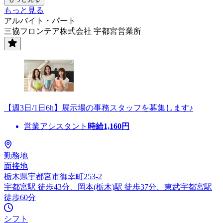
もっと見る
アルバイト・パート
三協フロンテア株式会社 宇都宮営業所
【週3日/1日6h】展示場の事務スタッフを募集します♪
営業アシスタント
時給
1,160
円
勤務地
面接地
栃木県宇都宮市御幸町253-2
宇都宮駅 徒歩43分、岡本(栃木)駅 徒歩37分、東武宇都宮駅
徒歩60分
シフト