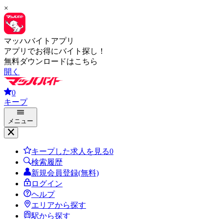
×
マッハバイトアプリ
アプリでお得にバイト探し！
無料ダウンロードはこちら
開く
0
キープ
メニュー
キープした求人を見る
0
検索履歴
新規会員登録(無料)
ログイン
ヘルプ
エリアから探す
駅から探す