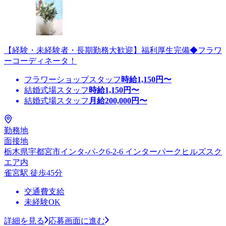
【経験・未経験者・長期勤務大歓迎】福利厚生完備◆フラワ
ーコーディネータ！
フラワーショップスタッフ
時給
1,150
円〜
結婚式場スタッフ
時給
1,150
円〜
結婚式場スタッフ
月給
200,000
円〜
勤務地
面接地
栃木県宇都宮市インタ-パ-ク6-2-6 インターパークヒルズスク
エア内
雀宮駅 徒歩45分
交通費支給
未経験OK
詳細を見る
応募画面に進む