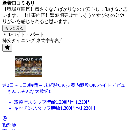
新着口コミあり
【職場雰囲気】気さくな方ばかりなので安心して働けると思
います。 【仕事内容】繁盛期等は忙しそうですがその分や
りがいを感じられると思います。
もっと見る
アルバイト・パート
柿安ダイニング 東武宇都宮店
週2日～ 1日3時間～ 未経験OK 扶養内勤務OK バイトデビュ
ーさん…みんな大歓迎!!
惣菜屋スタッフ
時給
1,200
円〜
1,220
円
キッチンスタッフ
時給
1,200
円〜
1,220
円
勤務地