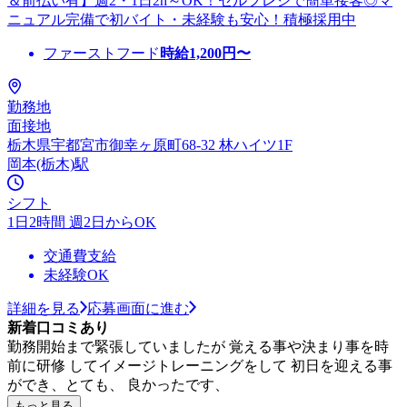
＆前払い有】週2・1日2h～OK！セルフレジで簡単接客◎マ
ニュアル完備で初バイト・未経験も安心！積極採用中
ファーストフード
時給
1,200
円〜
勤務地
面接地
栃木県宇都宮市御幸ヶ原町68-32 林ハイツ1F
岡本(栃木)駅
シフト
1日2時間 週2日からOK
交通費支給
未経験OK
詳細を見る
応募画面に進む
新着口コミあり
勤務開始まで緊張していましたが 覚える事や決まり事を時
前に研修 してイメージトレーニングをして 初日を迎える事
ができ、とても、 良かったです、
もっと見る