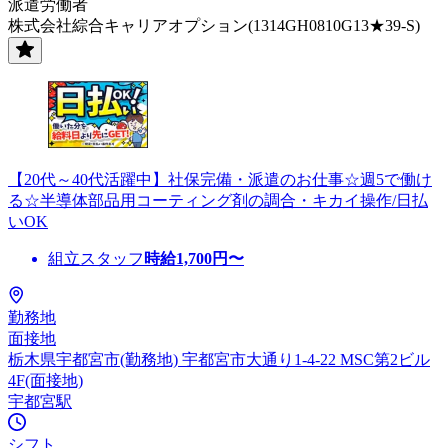
派遣労働者
株式会社綜合キャリアオプション(1314GH0810G13★39-S)
【20代～40代活躍中】社保完備・派遣のお仕事☆週5で働け
る☆半導体部品用コーティング剤の調合・キカイ操作/日払
いOK
組立スタッフ
時給
1,700
円〜
勤務地
面接地
栃木県宇都宮市(勤務地) 宇都宮市大通り1-4-22 MSC第2ビル
4F(面接地)
宇都宮駅
シフト