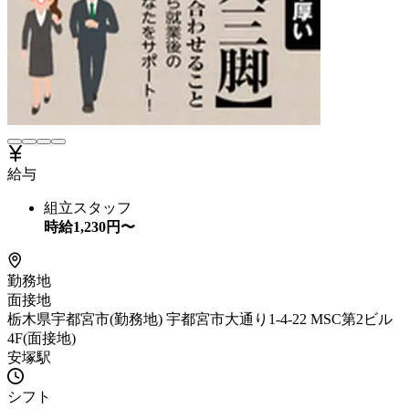
給与
組立スタッフ
時給
1,230
円〜
勤務地
面接地
栃木県宇都宮市(勤務地) 宇都宮市大通り1-4-22 MSC第2ビル
4F(面接地)
安塚駅
シフト