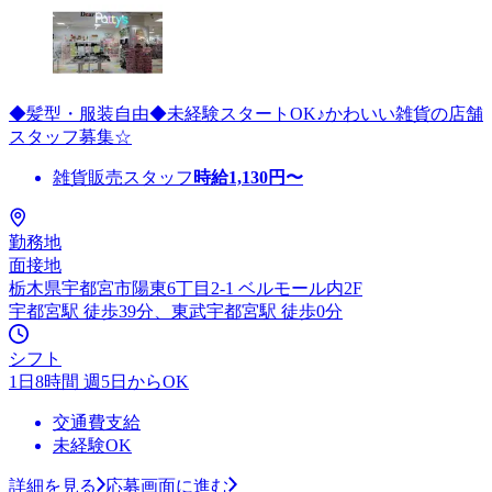
◆髪型・服装自由◆未経験スタートOK♪かわいい雑貨の店舗
スタッフ募集☆
雑貨販売スタッフ
時給
1,130
円〜
勤務地
面接地
栃木県宇都宮市陽東6丁目2-1 ベルモール内2F
宇都宮駅 徒歩39分、東武宇都宮駅 徒歩0分
シフト
1日8時間 週5日からOK
交通費支給
未経験OK
詳細を見る
応募画面に進む