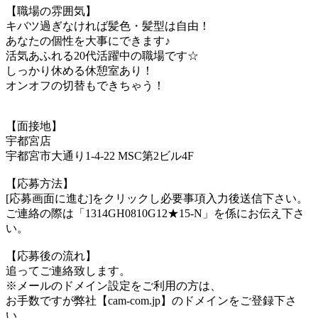
【職場の雰囲気】
キバツ過ぎなければ髪色・髪型は自由！
あなたの個性を大事にできます♪
活気あふれる20代活躍中の職場です☆
しっかり休める休憩室あり！
オンオフの切替もできちゃう！
【面接地】
宇都宮店
宇都宮市大通り1-4-22 MSC第2ビル4F
【応募方法】
[応募画面に進む]をクリックし必要事項入力後送信下さい。
ご連絡の際は「1314GH0810G12★15-N」を係にお伝え下さ
い。
【応募後の流れ】
追ってご連絡致します。
※メールのドメイン設定をご利用の方は、
お手数ですが弊社【cam-com.jp】のドメインをご登録下さ
い。