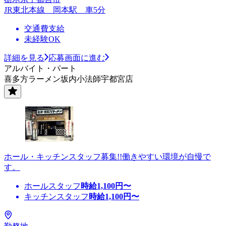
JR東北本線 岡本駅 車5分
交通費支給
未経験OK
詳細を見る
応募画面に進む
アルバイト・パート
喜多方ラーメン坂内小法師宇都宮店
ホール・キッチンスタッフ募集!!働きやすい環境が自慢で
す。
ホールスタッフ
時給
1,100
円〜
キッチンスタッフ
時給
1,100
円〜