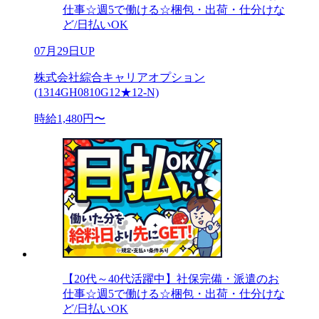
仕事☆週5で働ける☆梱包・出荷・仕分けな
ど/日払いOK
07月29日UP
株式会社綜合キャリアオプション
(1314GH0810G12★12-N)
時給1,480円〜
【20代～40代活躍中】社保完備・派遣のお
仕事☆週5で働ける☆梱包・出荷・仕分けな
ど/日払いOK