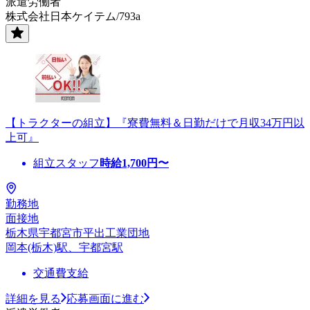
派遣労働者
株式会社日本ケイテム/793a
【トラクターの組立】『寮費無料＆日勤だけで月収34万円以
上可』
組立スタッフ
時給
1,700
円〜
勤務地
面接地
栃木県宇都宮市平出工業団地
岡本(栃木)駅、宇都宮駅
交通費支給
詳細を見る
応募画面に進む