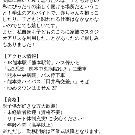
実際に働いてみて思ったのは、子ども好きの
私にぴったりの楽しく働ける場所だというこ
と！学生のアルバイトで、赤ちゃんを抱っこ
したり、子どもと関われる仕事はなかなかな
いのでとても嬉しいです。
また、私自身も子どものころに家族でスタジ
オアリスを利用したことがあったので親しみ
もありました！
【アクセス情報】
・JR熊本駅「熊本駅前」バス停から
「西3系統 熊本中央病院ゆき」に乗車
「熊本中央病院」バス停下車
・熊本東バイパス「田井島交差点」そば
・ゆめタウンはません 2F
【資格】
※子供が好きな方大歓迎!
・未経験者歓迎（資格不要）
サポート体制充実! ご安心ください!
・年齢不問（高卒以上）
※ただし、勤務開始は卒業式以降となります。