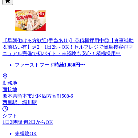
【早朝働ける方歓迎(手当あり)】◎積極採用中◎【食事補助
＆前払い有】週2・1日2h～OK！セルフレジで簡単接客◎マ
ニュアル完備で初バイト・未経験も安心！積極採用中
ファーストフード
時給
1,080
円〜
勤務地
面接地
熊本県熊本市北区四方寄町508-6
西里駅、堀川駅
シフト
1日2時間 週2日からOK
未経験OK