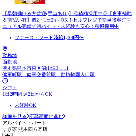
【早朝働ける方歓迎(手当あり)】◎積極採用中◎【食事補助
＆前払い有】週2・1日2h～OK！セルフレジで簡単接客◎マ
ニュアル完備で初バイト・未経験も安心！積極採用中
ファーストフード
時給
1,100
円〜
勤務地
面接地
熊本県熊本市東区沼山津3-1-11
健軍町駅、健軍交番前駅、動植物園入口駅
シフト
1日2時間 週2日からOK
未経験OK
詳細を見る
応募画面に進む
アルバイト・パート
すき家 熊本四方寄店