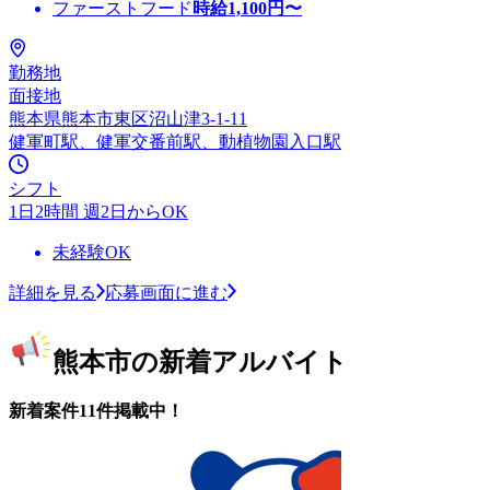
ファーストフード
時給
1,100
円〜
勤務地
面接地
熊本県熊本市東区沼山津3-1-11
健軍町駅、健軍交番前駅、動植物園入口駅
シフト
1日2時間 週2日からOK
未経験OK
詳細を見る
応募画面に進む
熊本市の新着アルバイト
新着案件11件掲載中！