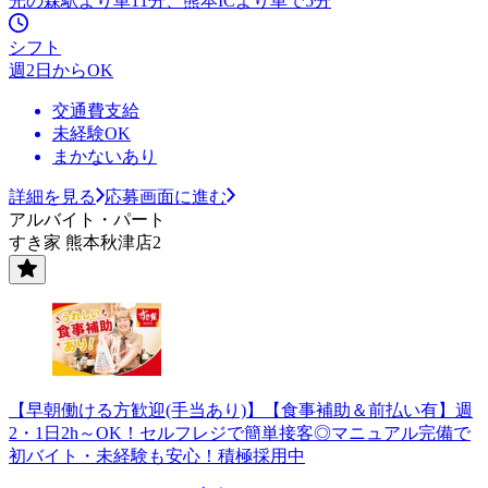
光の森駅より車11分、熊本ICより車で5分
シフト
週2日からOK
交通費支給
未経験OK
まかないあり
詳細を見る
応募画面に進む
アルバイト・パート
すき家 熊本秋津店2
【早朝働ける方歓迎(手当あり)】【食事補助＆前払い有】週
2・1日2h～OK！セルフレジで簡単接客◎マニュアル完備で
初バイト・未経験も安心！積極採用中