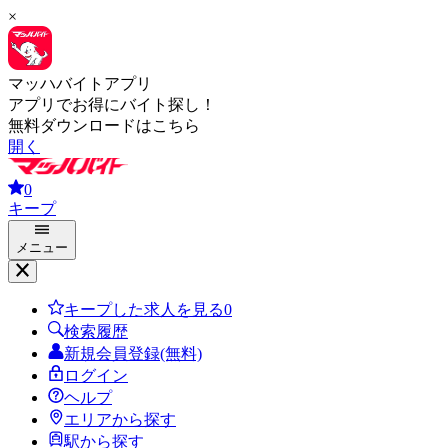
×
マッハバイトアプリ
アプリでお得にバイト探し！
無料ダウンロードはこちら
開く
0
キープ
メニュー
キープした求人を見る
0
検索履歴
新規会員登録(無料)
ログイン
ヘルプ
エリアから探す
駅から探す