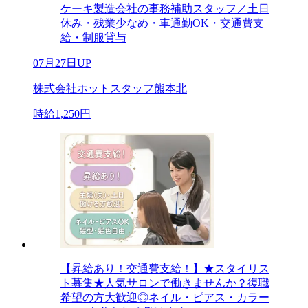
ケーキ製造会社の事務補助スタッフ／土日
休み・残業少なめ・車通勤OK・交通費支
給・制服貸与
07月27日UP
株式会社ホットスタッフ熊本北
時給1,250円
【昇給あり！交通費支給！】★スタイリス
ト募集★人気サロンで働きませんか？復職
希望の方大歓迎◎ネイル・ピアス・カラー