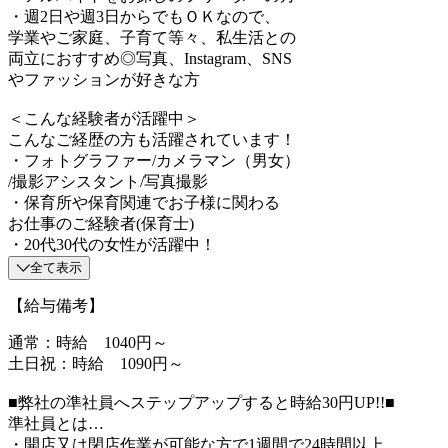
・週2日や週3日からでもＯＫなので、
学業やご家庭、子育て等々、私生活との
両立におすすめ◎写真、Instagram、SNS
やファッションが好きな方
＜こんな経験者が活躍中＞
こんなご経歴の方も活躍されています！
・フォトグラファー/カメラマン（男女）
/撮影アシスタント/写真撮影
・保育所や保育関連でお子様に関わる
お仕事のご経験者(保育士)
・20代30代の女性が活躍中！
全て表示
【給与備考】
通常：時給 1040円～
土日祝：時給 1090円～
■弊社の準社員へステップアップすると時給30円UP!!■
準社員とは…
・開店又は閉店作業が可能な方で1週間で24時間以上