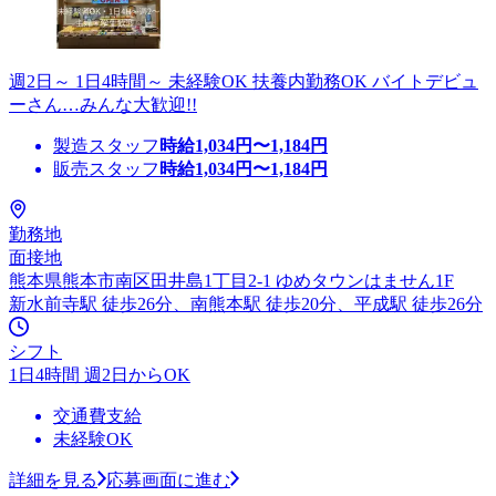
週2日～ 1日4時間～ 未経験OK 扶養内勤務OK バイトデビュ
ーさん…みんな大歓迎!!
製造スタッフ
時給
1,034
円〜
1,184
円
販売スタッフ
時給
1,034
円〜
1,184
円
勤務地
面接地
熊本県熊本市南区田井島1丁目2-1 ゆめタウンはません1F
新水前寺駅 徒歩26分、南熊本駅 徒歩20分、平成駅 徒歩26分
シフト
1日4時間 週2日からOK
交通費支給
未経験OK
詳細を見る
応募画面に進む