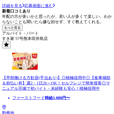
詳細を見る
応募画面に進む
新着口コミあり
年配の方が多いかと思ったが、若い人が多くて楽しい。わか
らないことも聞いたら嫌な顔せず、すぐ教えてくれる。
もっと見る
アルバイト・パート
すき家 57号熊本田井島店
【早朝働ける方歓迎(手当あり)】◎積極採用中◎【食事補助
＆前払い有】週2・1日2h～OK！セルフレジで簡単接客◎マ
ニュアル完備で初バイト・未経験も安心！積極採用中
ファーストフード
時給
1,080
円〜
勤務地