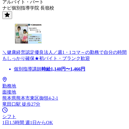
アルバイト・パート
ナビ個別指導学院 長嶺校
＼健康経営認定優良法人／週1・1コマ～の勤務で自分の時間
もしっかり確保★初バイト・ブランク歓迎
個別指導講師
時給
1,140
円〜
1,466
円
勤務地
面接地
熊本県熊本市東区御領4-2-1
竜田口駅 徒歩27分
シフト
1日1.5時間 週1日からOK