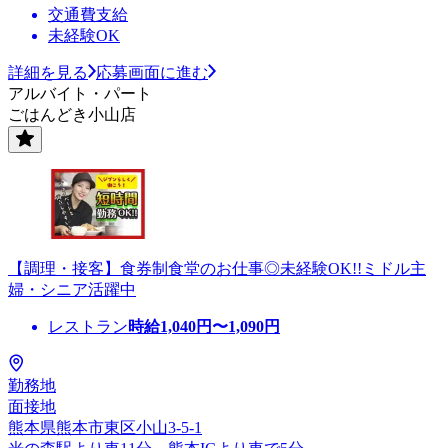
交通費支給
未経験OK
詳細を見る
応募画面に進む
アルバイト・パート
ごはんどき小山店
【調理・接客】食券制食堂のお仕事◎未経験OK!!ミドル主
婦・シニア活躍中
レストラン
時給
1,040
円〜
1,090
円
勤務地
面接地
熊本県熊本市東区小山3-5-1