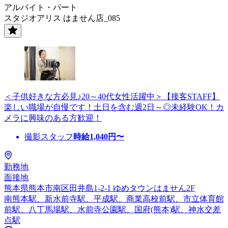
アルバイト・パート
スタジオアリス はません店_085
＜子供好きな方必見♪20～40代女性活躍中＞【接客STAFF】
楽しい職場が自慢です！土日を含む週2日～◎未経験OK！カ
メラに興味のある方歓迎！
撮影スタッフ
時給
1,040
円〜
勤務地
面接地
熊本県熊本市南区田井島1-2-1 ゆめタウンはません2F
南熊本駅、新水前寺駅、平成駅、商業高校前駅、市立体育館
前駅、八丁馬場駅、水前寺公園駅、国府(熊本)駅、神水交差
点駅