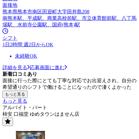
面接地
熊本県熊本市南区田迎町大字田井島208
南熊本駅、平成駅、商業高校前駅、市立体育館前駅、八丁馬
場駅、水前寺公園駅、国府(熊本)駅
シフト
1日2時間 週2日からOK
未経験OK
詳細を見る
応募画面に進む
新着口コミあり
面接に行った際にとても丁寧な対応でお出迎えされ、自分の
希望通りのシフトで働けることになったので凄くよかった
もっと見る
もっと見る
アルバイト・パート
柿安 口福堂 ゆめタウンはません店