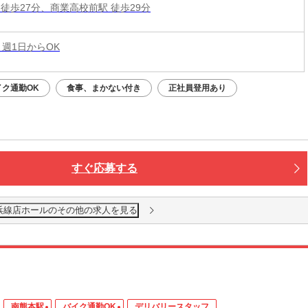
 徒歩27分、商業高校前駅 徒歩29分
 週1日からOK
イク通勤OK
食事、まかない付き
正社員登用あり
すぐ応募する
浜線店ホールのその他の求人を見る
南熊本駅
バイク通勤OK
デリバリースタッフ