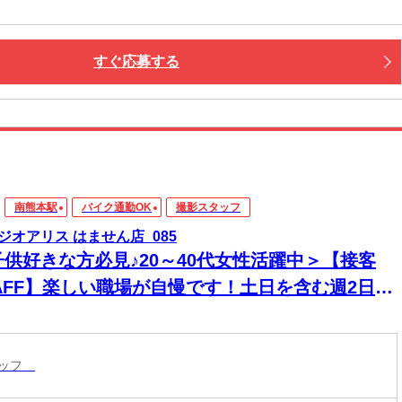
すぐ応募する
南熊本駅
バイク通勤OK
撮影スタッフ
ジオアリス はません店_085
子供好きな方必見♪20～40代女性活躍中＞【接客
TAFF】楽しい職場が自慢です！土日を含む週2日～
未経験OK！カメラに興味のある方歓迎！
タッフ