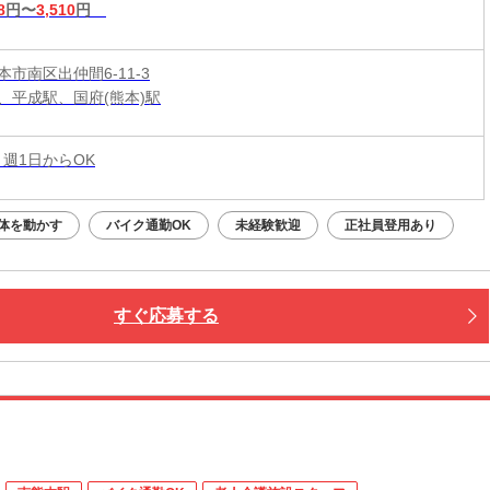
8
円〜
3,510
円
市南区出仲間6-11-3
、平成駅、国府(熊本)駅
 週1日からOK
体を動かす
バイク通勤OK
未経験歓迎
正社員登用あり
すぐ応募する