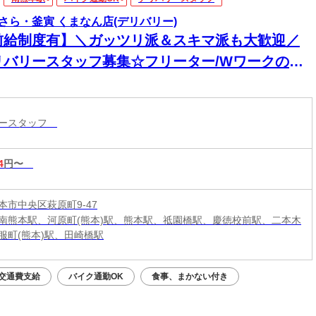
さら・釜寅 くまなん店(デリバリー)
前給制度有】＼ガッツリ派＆スキマ派も大歓迎／
リバリースタッフ募集☆フリーター/Wワークの方
迎♪短時間・長時間どちらでも◎ワークスタイルに
わせて働ける♪
リースタッフ
4
円〜
本市中央区萩原町9-47
南熊本駅、河原町(熊本)駅、熊本駅、祗園橋駅、慶徳校前駅、二本木
服町(熊本)駅、田崎橋駅
交通費支給
バイク通勤OK
食事、まかない付き