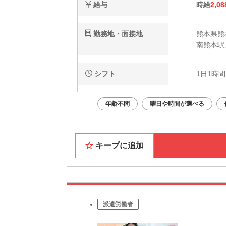
給与
時給
2,08
勤務地・面接地
熊本県熊本
南熊本駅
シフト
1日1時間
年齢不問
曜日や時間が選べる
キープに追加
派遣労働者