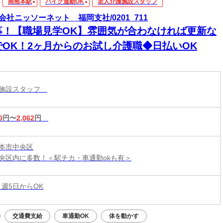
南熊本駅
バイク通勤OK
老人介護施設スタッフ
会社ニッソーネット 福岡支社/0201_711
募！【職場見学OK】雰囲気が合わなければ更新な
でOK！2ヶ月からのお試し介護職◆日払いOK
護施設スタッフ
0
円〜
2,062
円
本市中央区
央区内に多数！＜駅チカ・車通勤okも有＞
 週5日からOK
交通費支給
車通勤OK
体を動かす