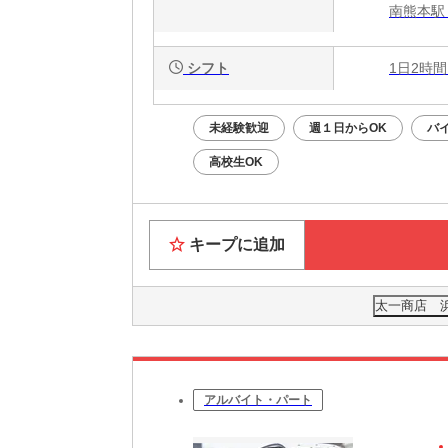
南熊本駅
シフト
1日2時間
未経験歓迎
週１日からOK
バ
高校生OK
キープに追加
太一商店 
アルバイト・パート