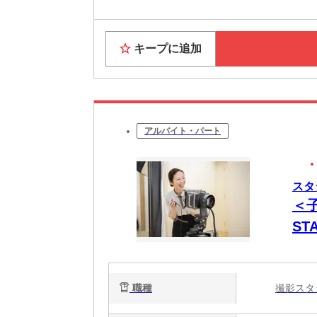
キープに追加
アルバイト・パート
スタ
＜
S
◎
職種
撮影ス