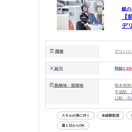
銀の
【
デ
歓
合
職種
デリバ
給与
時給
1,03
勤務地・面接地
熊本県熊
平成駅、
口駅、呉
スキルが身に付く
未経験歓迎
週１日からOK