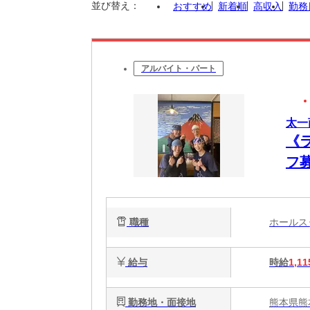
並び替え：
おすすめ
新着順
高収入
勤務
アルバイト・パート
太一
《
フ募
職種
ホール
給与
時給
1,11
勤務地・面接地
熊本県熊