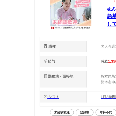
株式
急
し
職種
老人介
給与
時給
1,35
勤務地・面接地
熊本県熊
熊本市中
シフト
1日8時間
未経験歓迎
登録制
年齢不問