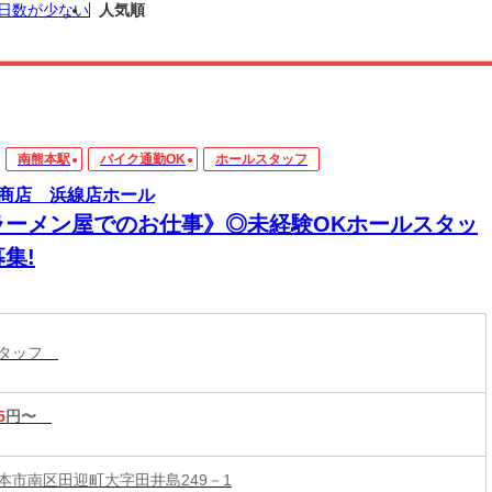
日数が少ない
人気順
南熊本駅
バイク通勤OK
ホールスタッフ
商店 浜線店ホール
ラーメン屋でのお仕事》◎未経験OKホールスタッ
集!
スタッフ
5
円〜
本市南区田迎町大字田井島249－1