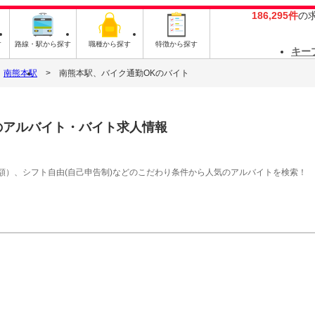
186,295件
の
す
路線・駅から探す
職種から探す
特徴から探す
キー
南熊本駅
南熊本駅、バイク通勤OKのバイト
のアルバイト・バイト求人情報
額）、シフト自由(自己申告制)などのこだわり条件から人気のアルバイトを検索！