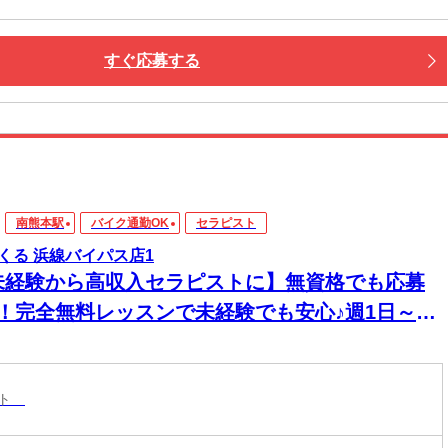
すぐ応募する
南熊本駅
バイク通勤OK
セラピスト
くる 浜線バイパス店1
未経験から高収入セラピストに】無資格でも応募
K！完全無料レッスンで未経験でも安心♪週1日～1
～OK！好きな時間に働ける♪60分最大3510円★
20時間以上入店できる方大歓迎♪
スト