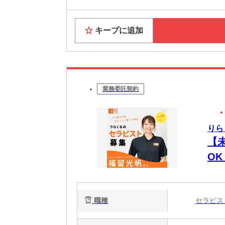
キープに追加
業務委託契約
りら
【
O
時間
週
職種
セラピ