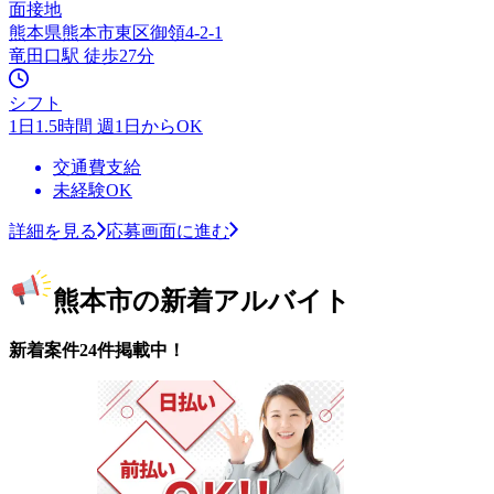
面接地
熊本県熊本市東区御領4-2-1
竜田口駅 徒歩27分
シフト
1日1.5時間 週1日からOK
交通費支給
未経験OK
詳細を見る
応募画面に進む
熊本市の新着アルバイト
新着案件24件掲載中！