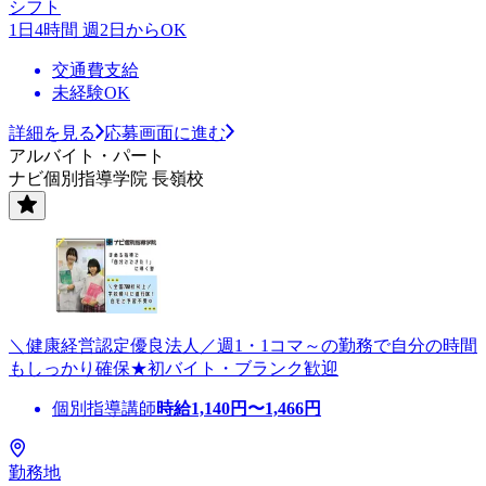
シフト
1日4時間 週2日からOK
交通費支給
未経験OK
詳細を見る
応募画面に進む
アルバイト・パート
ナビ個別指導学院 長嶺校
＼健康経営認定優良法人／週1・1コマ～の勤務で自分の時間
もしっかり確保★初バイト・ブランク歓迎
個別指導講師
時給
1,140
円〜
1,466
円
勤務地