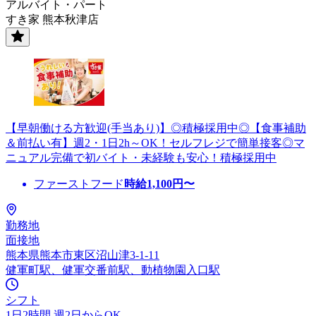
アルバイト・パート
すき家 熊本秋津店
【早朝働ける方歓迎(手当あり)】◎積極採用中◎【食事補助
＆前払い有】週2・1日2h～OK！セルフレジで簡単接客◎マ
ニュアル完備で初バイト・未経験も安心！積極採用中
ファーストフード
時給
1,100
円〜
勤務地
面接地
熊本県熊本市東区沼山津3-1-11
健軍町駅、健軍交番前駅、動植物園入口駅
シフト
1日2時間 週2日からOK