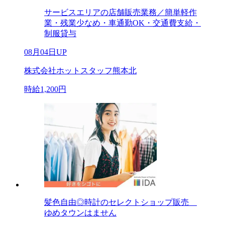
サービスエリアの店舗販売業務／簡単軽作
業・残業少なめ・車通勤OK・交通費支給・
制服貸与
08月04日UP
株式会社ホットスタッフ熊本北
時給1,200円
髪色自由◎時計のセレクトショップ販売
ゆめタウンはません