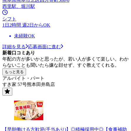
熊本県熊本市北区四方寄町508-6
西里駅、堀川駅
シフト
1日2時間 週2日からOK
未経験OK
詳細を見る
応募画面に進む
新着口コミあり
年配の方が多いかと思ったが、若い人が多くて楽しい。わか
らないことも聞いたら嫌な顔せず、すぐ教えてくれる。
もっと見る
アルバイト・パート
すき家 57号熊本田井島店
【早朝働ける方歓迎(手当あり)】◎積極採用中◎【食事補助