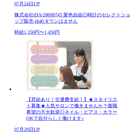
07月24日UP
株式会社iDA/28099745 髪色自由◎時計のセレクトショ
ップ販売 ゆめタウンはません
時給1,350円〜1,450円
【昇給あり！交通費支給！】★スタイリス
ト募集★人気サロンで働きませんか？復職
希望の方大歓迎◎ネイル・ピアス・カラー
OKで自分らしく働けます♪
07月29日UP