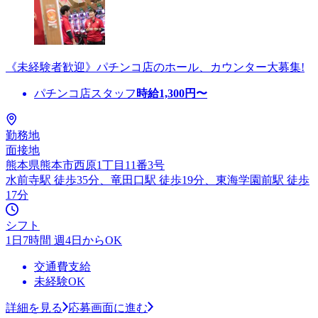
《未経験者歓迎》パチンコ店のホール、カウンター大募集!
パチンコ店スタッフ
時給
1,300
円〜
勤務地
面接地
熊本県熊本市西原1丁目11番3号
水前寺駅 徒歩35分、竜田口駅 徒歩19分、東海学園前駅 徒歩
17分
シフト
1日7時間 週4日からOK
交通費支給
未経験OK
詳細を見る
応募画面に進む