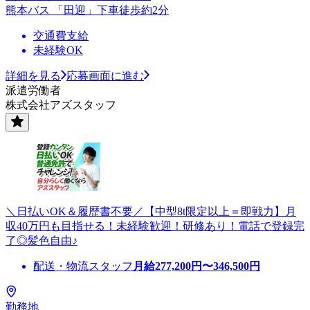
熊本バス 「田迎」下車徒歩約2分
交通費支給
未経験OK
詳細を見る
応募画面に進む
派遣労働者
株式会社アズスタッフ
＼日払いOK＆履歴書不要／【中型8t限定以上＝即戦力】月
収40万円も目指せる！未経験歓迎！研修あり！電話で登録完
了◎髪色自由♪
配送・物流スタッフ
月給
277,200
円〜
346,500
円
勤務地