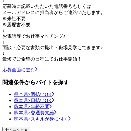
↓
応募時に記載いただいた電話番号もしくは
メールアドレスに担当者からご連絡いたします。
※来社不要
※履歴書不要
↓
お電話等でお仕事マッチング♪
↓
面談・必要な書類の提出・職場見学もできます♪
↓
最短でご希望の日程にてお仕事開始！
応募画面に進む
関連条件からバイトを探す
熊本県×週払いOK
熊本県×日払いOK
熊本県×年齢不問
熊本県×交通費支給
熊本県×スキルが身に付く
もっと見る