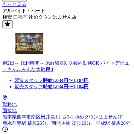
もっと見る
アルバイト・パート
柿安 口福堂 ゆめタウンはません店
週2日～ 1日4時間～ 未経験OK 扶養内勤務OK バイトデビュ
ーさん…みんな大歓迎!!
製造スタッフ
時給
1,034
円〜
1,184
円
販売スタッフ
時給
1,034
円〜
1,184
円
勤務地
面接地
熊本県熊本市南区田井島1丁目2-1 ゆめタウンはません1F
新水前寺駅 徒歩26分、南熊本駅 徒歩20分、平成駅 徒歩26分