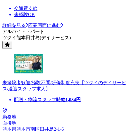
交通費支給
未経験OK
詳細を見る
応募画面に進む
アルバイト・パート
ツクイ熊本田井島(デイサービス)
未経験者歓迎/経験不問/研修制度充実【ツクイのデイサービ
ス/送迎スタッフ求人】
配送・物流スタッフ
時給
1,034
円
勤務地
面接地
熊本県熊本市南区田井島2-1-6