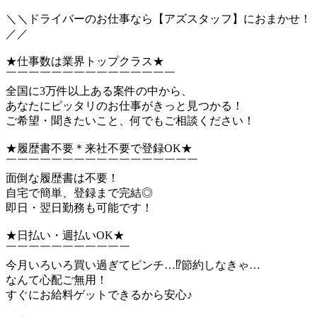
＼＼ドライバーのお仕事なら【アズスタッフ】におまかせ！
／／
★仕事数は業界トップクラス★
￣￣￣￣￣￣￣￣￣￣￣￣￣￣￣
全国に3万件以上ある案件の中から、
あなたにピッタリのお仕事がきっと見つかる！
ご希望・聞きたいこと、何でもご相談ください！
★履歴書不要＊来社不要で登録OK★
￣￣￣￣￣￣￣￣￣￣￣￣￣￣￣￣￣
面倒な履歴書は不要！
自宅で簡単、登録まで完結◎
即日・翌日勤務も可能です！
★日払い・週払いOK★
￣￣￣￣￣￣￣￣￣￣￣
今月いろいろ買い過ぎてピンチ…⁉節約しなきゃ…
なんて心配ご無用！
すぐにお給料ゲットできるから安心♪