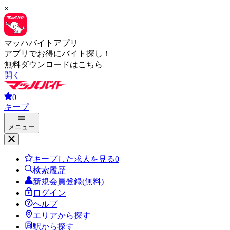
×
マッハバイトアプリ
アプリでお得にバイト探し！
無料ダウンロードはこちら
開く
0
キープ
メニュー
キープした求人を見る
0
検索履歴
新規会員登録(無料)
ログイン
ヘルプ
エリアから探す
駅から探す