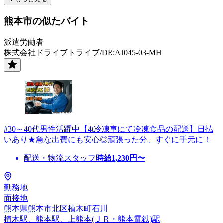
熊本市の似たバイト
派遣労働者
株式会社ドライブトライブ/DR:AJ045-03-MH
#30～40代男性活躍中【4t冷凍車にて冷凍食品の配送】日払
いあり★急な出費にも安心◎頑張った分、すぐに手元に！
配送・物流スタッフ
時給
1,230
円〜
勤務地
面接地
熊本県熊本市北区植木町石川
植木駅、熊本駅、上熊本(ＪＲ・熊本電鉄)駅