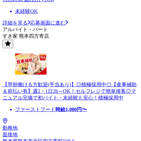
未経験OK
詳細を見る
応募画面に進む
アルバイト・パート
すき家 熊本四方寄店
【早朝働ける方歓迎(手当あり)】◎積極採用中◎【食事補助
＆前払い有】週2・1日2h～OK！セルフレジで簡単接客◎マ
ニュアル完備で初バイト・未経験も安心！積極採用中
ファーストフード
時給
1,080
円〜
勤務地
面接地