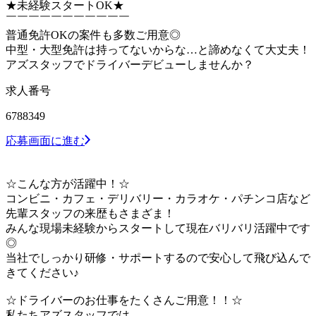
★未経験スタートOK★
￣￣￣￣￣￣￣￣￣￣￣
普通免許OKの案件も多数ご用意◎
中型・大型免許は持ってないからな…と諦めなくて大丈夫！
アズスタッフでドライバーデビューしませんか？
求人番号
6788349
応募画面に進む
☆こんな方が活躍中！☆
コンビニ・カフェ・デリバリー・カラオケ・パチンコ店など
先輩スタッフの来歴もさまざま！
みんな現場未経験からスタートして現在バリバリ活躍中です
◎
当社でしっかり研修・サポートするので安心して飛び込んで
きてください♪
☆ドライバーのお仕事をたくさんご用意！！☆
私たちアズスタッフでは、