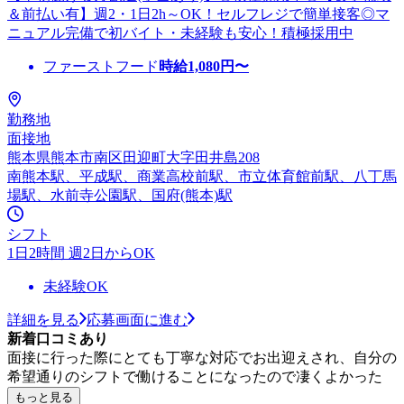
＆前払い有】週2・1日2h～OK！セルフレジで簡単接客◎マ
ニュアル完備で初バイト・未経験も安心！積極採用中
ファーストフード
時給
1,080
円〜
勤務地
面接地
熊本県熊本市南区田迎町大字田井島208
南熊本駅、平成駅、商業高校前駅、市立体育館前駅、八丁馬
場駅、水前寺公園駅、国府(熊本)駅
シフト
1日2時間 週2日からOK
未経験OK
詳細を見る
応募画面に進む
新着口コミあり
面接に行った際にとても丁寧な対応でお出迎えされ、自分の
希望通りのシフトで働けることになったので凄くよかった
もっと見る