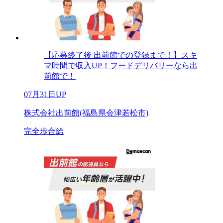
【応募終了後 出前館での登録まで！】スキ
マ時間で収入UP！フードデリバリーなら出
前館で！
07月31日UP
株式会社出前館(福島県会津若松市)
完全歩合給