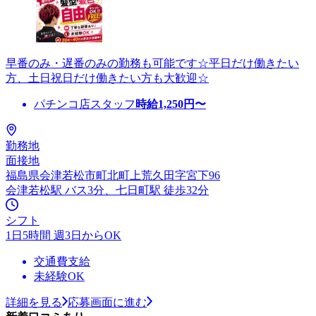
早番のみ・遅番のみの勤務も可能です☆平日だけ働きたい
方、土日祝日だけ働きたい方も大歓迎☆
パチンコ店スタッフ
時給
1,250
円〜
勤務地
面接地
福島県会津若松市町北町上荒久田字宮下96
会津若松駅 バス3分、七日町駅 徒歩32分
シフト
1日5時間 週3日からOK
交通費支給
未経験OK
詳細を見る
応募画面に進む