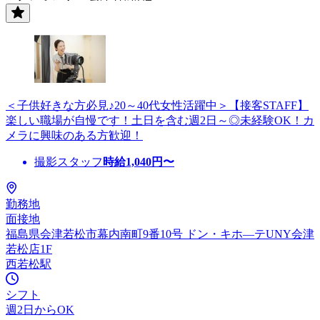
＜子供好きな方必見♪20～40代女性活躍中＞【接客STAFF】
楽しい職場が自慢です！土日を含む週2日～◎未経験OK！カ
メラに興味のある方歓迎！
撮影スタッフ
時給
1,040
円〜
勤務地
面接地
福島県会津若松市幕内南町9番10号 ドン・キホ—テUNY会津
若松店1F
西若松駅
シフト
週2日からOK