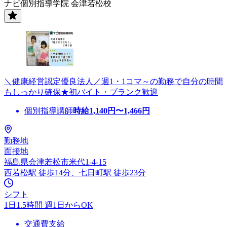
ナビ個別指導学院 会津若松校
＼健康経営認定優良法人／週1・1コマ～の勤務で自分の時間
もしっかり確保★初バイト・ブランク歓迎
個別指導講師
時給
1,140
円〜
1,466
円
勤務地
面接地
福島県会津若松市米代1-4-15
西若松駅 徒歩14分、七日町駅 徒歩23分
シフト
1日1.5時間 週1日からOK
交通費支給