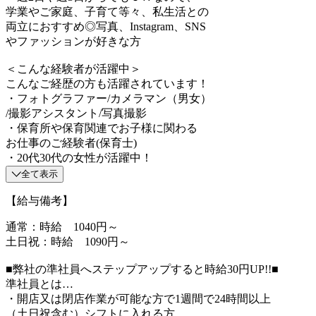
学業やご家庭、子育て等々、私生活との
両立におすすめ◎写真、Instagram、SNS
やファッションが好きな方
＜こんな経験者が活躍中＞
こんなご経歴の方も活躍されています！
・フォトグラファー/カメラマン（男女）
/撮影アシスタント/写真撮影
・保育所や保育関連でお子様に関わる
お仕事のご経験者(保育士)
・20代30代の女性が活躍中！
全て表示
【給与備考】
通常：時給 1040円～
土日祝：時給 1090円～
■弊社の準社員へステップアップすると時給30円UP!!■
準社員とは…
・開店又は閉店作業が可能な方で1週間で24時間以上
（土日祝含む）シフトに入れる方