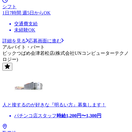
シフト
1日7時間 週5日からOK
交通費支給
未経験OK
詳細を見る
応募画面に進む
アルバイト・パート
ビックつばめ会津若松店(株式会社UNコンピューターテクノ
ロジー)
人と接するのが好きな『明るい方』募集します！
パチンコ店スタッフ
時給
1,200
円〜
1,300
円