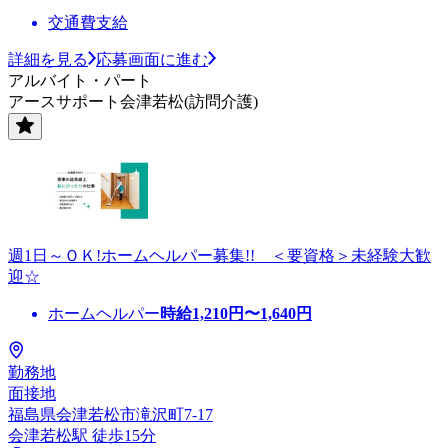
交通費支給
詳細を見る
応募画面に進む
アルバイト・パート
アースサポート会津若松(訪問介護)
週1日～ＯＫ!ホームヘルパー募集!! ＜要資格＞未経験大歓
迎☆
ホームヘルパー
時給
1,210
円〜
1,640
円
勤務地
面接地
福島県会津若松市滝沢町7-17
会津若松駅 徒歩15分