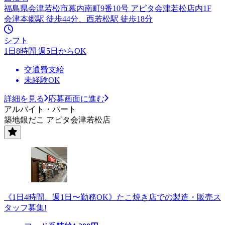
福島県会津若松市幕内南町9番10号 アピタ会津若松店内1F
会津本郷駅 徒歩44分、西若松駅 徒歩18分
シフト
1日8時間 週5日からOK
交通費支給
未経験OK
詳細を見る
応募画面に進む
アルバイト・パート
築地銀だこ アピタ会津若松店
《1日4時間、週1日〜勤務OK》たこ焼き店での製造・販売ス
タッフ募集!