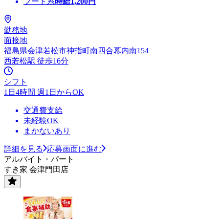
フード系
時給
1,200
円
勤務地
面接地
福島県会津若松市神指町南四合幕内南154
西若松駅 徒歩16分
シフト
1日4時間 週1日からOK
交通費支給
未経験OK
まかないあり
詳細を見る
応募画面に進む
アルバイト・パート
すき家 会津門田店