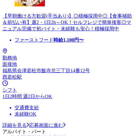
【早朝働ける方歓迎(手当あり)】◎積極採用中◎【食事補助
＆前払い有】週2・1日2h～OK！セルフレジで簡単接客◎マ
ニュアル完備で初バイト・未経験も安心！積極採用中
ファーストフード
時給
1,100
円〜
勤務地
面接地
福島県会津若松市飯寺北三丁目14番12号
西若松駅
シフト
1日2時間 週2日からOK
交通費支給
未経験OK
詳細を見る
応募画面に進む
アルバイト・パート