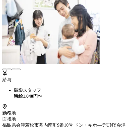
給与
撮影スタッフ
時給
1,040
円〜
勤務地
面接地
福島県会津若松市幕内南町9番10号 ドン・キホ—テUNY会津