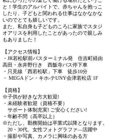
私にぴったりの楽しく働ける場所だというこ
と！学生のアルバイトで、赤ちゃんを抱っこ
したり、子どもと関われる仕事はなかなかな
いのでとても嬉しいです。
また、私自身も子どものころに家族でスタジ
オアリスを利用したことがあったので親しみ
もありました！
【アクセス情報】
・JR若松駅前バスターミナル発 住吉町経由
高田・永井野行き 西飯寺バス停下車
・只見線「西若松駅」下車 徒歩10分
・ MEGAドン・キホ-テUNY会津若松店 1F
【資格】
※子供が好きな方大歓迎!
・未経験者歓迎（資格不要）
サポート体制充実! ご安心ください!
・年齢不問（高卒以上）
※ただし、勤務開始は卒業式以降となります。
20・30代、女性フォトグラファ―活躍中
・撮影や写真、カメラに興味のある方