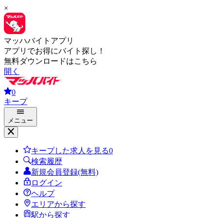
×
マッハバイトアプリ
アプリでお得にバイト探し！
無料ダウンロードはこちら
開く
0
キープ
メニュー
キープした求人を見る
0
検索履歴
新規会員登録(無料)
ログイン
ヘルプ
エリアから探す
駅から探す