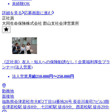
未経験OK
詳細を見る
応募画面に進む
正社員
大同生命保険株式会社 郡山支社会津営業所
《正社員》友人・知人への保険勧誘なし！企業福利厚生プラ
ンナー(法人営業)
法人営業
月給
210,000
円〜
250,000
円
勤務地
面接地
福島県会津若松市大町2丁目14番地26号 長谷川泰司7ビル3階
会津若松駅 徒歩8分、七日町駅 徒歩9分、西若松駅 徒歩29分