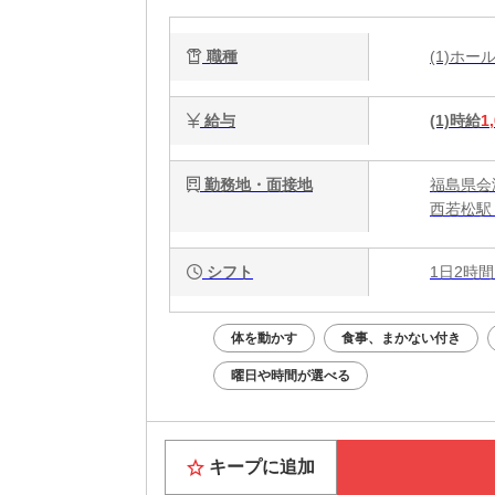
職種
(1)ホ
給与
(1)時給
1
勤務地・面接地
福島県会津
西若松駅
シフト
1日2時間
体を動かす
食事、まかない付き
曜日や時間が選べる
キープに追加