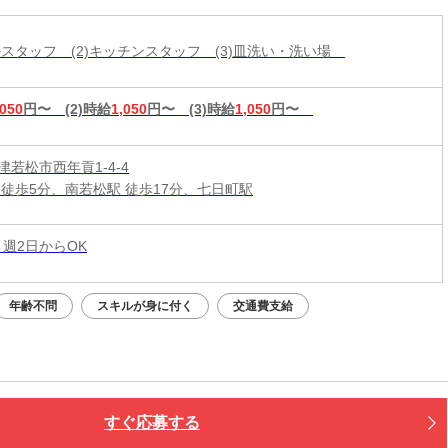
ールスタッフ (2)キッチンスタッフ (3)皿洗い・洗い場
,050
円〜
(2)時給
1,050
円〜
(3)時給
1,050
円〜
若松市西年貢1-4-4
 徒歩5分、南若松駅 徒歩17分、七日町駅
 週2日からOK
年齢不問
スキルが身に付く
交通費支給
すぐ応募する