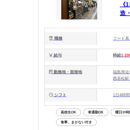
《
造
職種
フード
給与
時給
1,20
勤務地・面接地
福島県会
西若松駅 
シフト
1日4時間
高校生OK
車通勤OK
曜日や時
食事、まかない付き