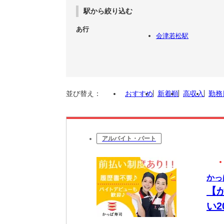
駅から絞り込む
あ行
会津若松駅
並び替え：
おすすめ
新着順
高収入
勤務
アルバイト・パート
かっ
【
い
迎