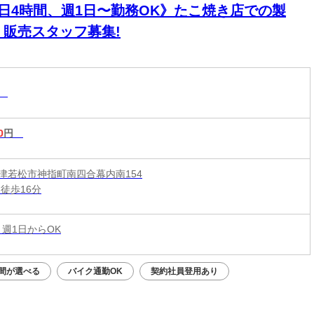
1日4時間、週1日〜勤務OK》たこ焼き店での製
・販売スタッフ募集!
系
0
円
津若松市神指町南四合幕内南154
徒歩16分
 週1日からOK
間が選べる
バイク通勤OK
契約社員登用あり