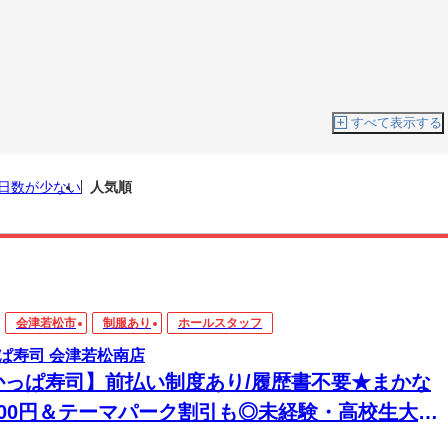
すべて表示する
日数が少ない
人気順
会津若松市
制服あり
ホールスタッフ
ぱ寿司 会津若松南店
かっぱ寿司】前払い制度あり/履歴書不要★まかな
200円＆テーマパーク割引も◎未経験・高校生大歓
！