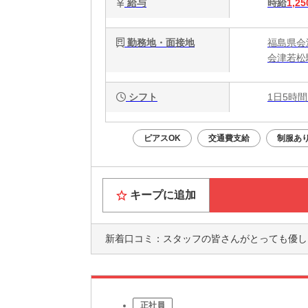
給与
時給
1,25
勤務地・面接地
福島県会
会津若松
シフト
1日5時間
ピアスOK
交通費支給
制服あ
キープに追加
新着口コミ：
スタッフの皆さんがとっても優しいです。電話を受け
正社員