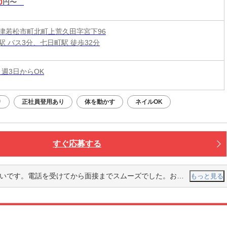
0
円〜
津若松市町北町上荒久田字宮下96
駅 バス3分、七日町駅 徒歩32分
 週3日からOK
り
正社員登用あり
体を動かす
ネイルOK
すぐ応募する
てから面接までスムーズでした。お店も綺麗なので、これから仕事しやすいと思います！
もっと見る