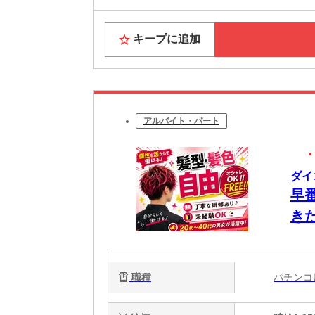
キープに追加
アルバイト・パート
ダイ
早
き
職種
パチン