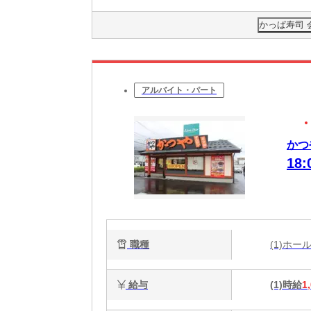
かっぱ寿司
アルバイト・パート
かつ
18
職種
(1)ホ
給与
(1)時給
1