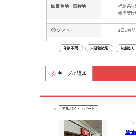
勤務地・面接地
福島県会
会津若松
シフト
1日5時間
年齢不問
未経験歓迎
制服あり
キープに追加
アルバイト・パート
築地