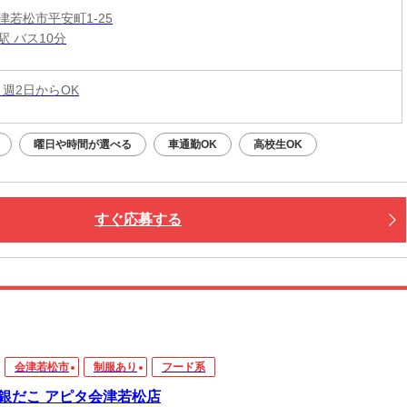
津若松市平安町1-25
駅 バス10分
 週2日からOK
曜日や時間が選べる
車通勤OK
高校生OK
すぐ応募する
会津若松市
制服あり
フード系
銀だこ アピタ会津若松店