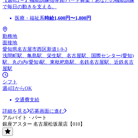
【週4日～】機能訓練指導員/パート募集！あなたの機能訓練
で毎日の動きを支える。
医療・福祉系
時給
1,600
円〜
1,800
円
勤務地
面接地
愛知県名古屋市西区新道1-9-3
浅間町駅、亀島駅、栄生駅、名古屋駅、国際センター(愛知)
駅、丸の内(愛知)駅、東枇杷島駅、名鉄名古屋駅、近鉄名古
屋駅
シフト
週4日からOK
交通費支給
詳細を見る
応募画面に進む
アルバイト・パート
銀座アスター 名古屋松坂屋店【010】