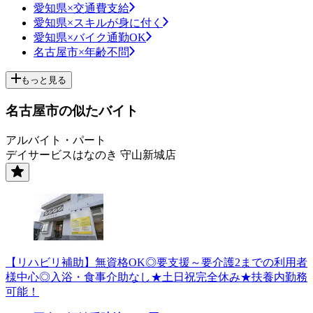
愛知県×交通費支給
愛知県×スキルが身に付く
愛知県×バイク通勤OK
名古屋市×年齢不問
もっと見る
名古屋市の似たバイト
アルバイト・パート
デイサービスはなのき 守山新城店
【リハビリ補助】無資格OK◎要支援～要介護2までの利用者
様中心◎入浴・食事介助なし★土日祝完全休み★扶養内勤務
可能！