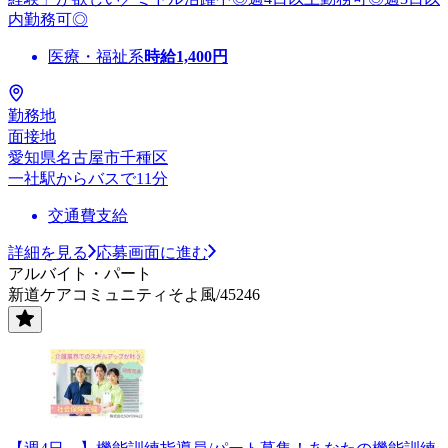
内勤務可◎
医療・福祉系
時給
1,400
円
勤務地
面接地
愛知県名古屋市千種区
一社駅からバスで11分
交通費支給
詳細を見る
応募画面に進む
アルバイト・パート
新道ケアコミュニティそよ風/45246