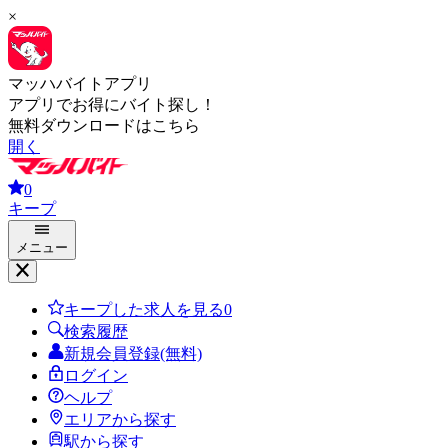
×
マッハバイトアプリ
アプリでお得にバイト探し！
無料ダウンロードはこちら
開く
0
キープ
メニュー
キープした求人を見る
0
検索履歴
新規会員登録(無料)
ログイン
ヘルプ
エリアから探す
駅から探す