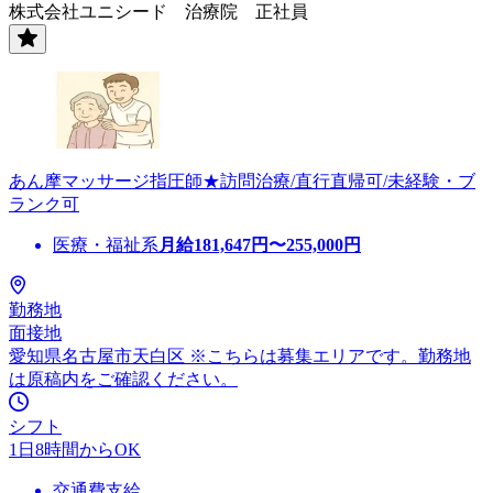
株式会社ユニシード 治療院 正社員
あん摩マッサージ指圧師★訪問治療/直行直帰可/未経験・ブ
ランク可
医療・福祉系
月給
181,647
円〜
255,000
円
勤務地
面接地
愛知県名古屋市天白区 ※こちらは募集エリアです。勤務地
は原稿内をご確認ください。
シフト
1日8時間からOK
交通費支給