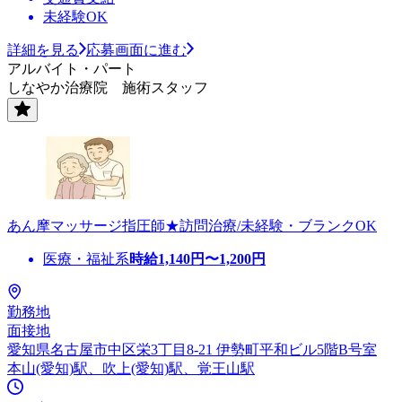
未経験OK
詳細を見る
応募画面に進む
アルバイト・パート
しなやか治療院 施術スタッフ
あん摩マッサージ指圧師★訪問治療/未経験・ブランクOK
医療・福祉系
時給
1,140
円〜
1,200
円
勤務地
面接地
愛知県名古屋市中区栄3丁目8-21 伊勢町平和ビル5階B号室
本山(愛知)駅、吹上(愛知)駅、覚王山駅