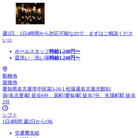
週2日、1日4時間から対応可能なので、まずはご相談くださ
い☆
ホールスタッフ
時給
1,240
円〜
皿洗い・洗い場
時給
1,240
円〜
勤務地
面接地
愛知県名古屋市中区栄3-16-1 松坂屋名古屋北館B1
栄(名古屋)駅 徒歩6分、栄町(愛知)駅 徒歩7分、矢場町駅 徒歩
2分
シフト
1日4時間 週2日からOK
交通費支給