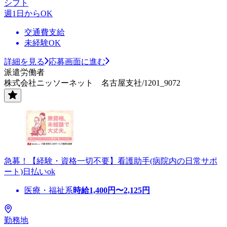
シフト
週1日からOK
交通費支給
未経験OK
詳細を見る
応募画面に進む
派遣労働者
株式会社ニッソーネット 名古屋支社/1201_9072
急募！【経験・資格一切不要】看護助手(病院内の日常サポ
ート)日払いok
医療・福祉系
時給
1,400
円〜
2,125
円
勤務地