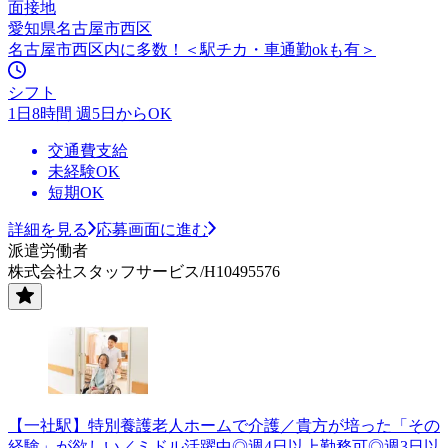
面接地
愛知県名古屋市西区
名古屋市西区内に多数！＜駅チカ・車通勤okも有＞
シフト
1日8時間 週5日からOK
交通費支給
未経験OK
短期OK
詳細を見る
応募画面に進む
派遣労働者
株式会社スタッフサービス/H10495576
【一社駅】特別養護老人ホームで介護／貴方が培った「その
経験」が欲しい／ミドル活躍中◎週4日以上勤務可◎週3日以