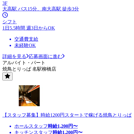
3F
大高駅 バス15分、南大高駅 徒歩3分
シフト
1日5.5時間 週3日からOK
交通費支給
未経験OK
詳細を見る
応募画面に進む
アルバイト・パート
焼鳥とりっぱ 名駅柳橋店
【スタッフ募集】時給1200円スタートで稼げる焼鳥とりっぱ
ホールスタッフ
時給
1,200
円〜
キッチンスタッフ
時給
1,200
円〜