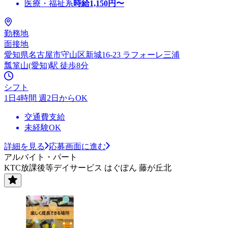
医療・福祉系
時給
1,150
円〜
勤務地
面接地
愛知県名古屋市守山区新城16-23 ラフォーレ三浦
瓢箪山(愛知)駅 徒歩8分
シフト
1日4時間 週2日からOK
交通費支給
未経験OK
詳細を見る
応募画面に進む
アルバイト・パート
KTC放課後等デイサービス はぐぽん 藤が丘北