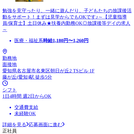
勉強を見守ったり、一緒に遊んだり、子どもたちの放課後活
動をサポート！まずは見学からでもOKです♪～【児童指導
員/保育士】土日休み★扶養内勤務OK◎放課後等デイの求人
～
医療・福祉系
時給
1,180
円〜
1,260
円
勤務地
面接地
愛知県名古屋市名東区朝日が丘2 TSビル 1F
藤が丘(愛知)駅 徒歩5分
シフト
1日4時間 週2日からOK
交通費支給
未経験OK
詳細を見る
応募画面に進む
正社員