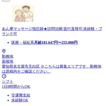
あん摩マッサージ指圧師★訪問治療/直行直帰可/未経験・ブ
ランク可
医療・福祉系
月給
181,647
円〜
255,000
円
勤務地
面接地
愛知県名古屋市天白区 ※こちらは募集エリアです。勤務地
は原稿内をご確認ください。
シフト
1日8時間からOK
交通費支給
未経験OK