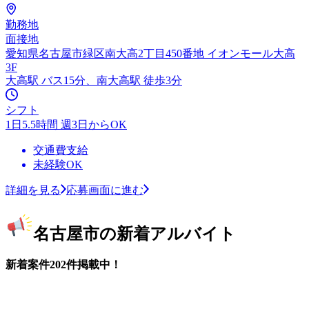
勤務地
面接地
愛知県名古屋市緑区南大高2丁目450番地 イオンモール大高
3F
大高駅 バス15分、南大高駅 徒歩3分
シフト
1日5.5時間 週3日からOK
交通費支給
未経験OK
詳細を見る
応募画面に進む
名古屋市の新着アルバイト
新着案件202件掲載中！