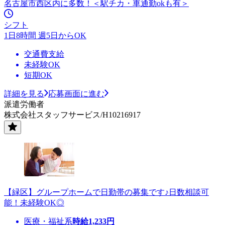
名古屋市西区内に多数！＜駅チカ・車通勤okも有＞
シフト
1日8時間 週5日からOK
交通費支給
未経験OK
短期OK
詳細を見る
応募画面に進む
派遣労働者
株式会社スタッフサービス/H10216917
【緑区】グループホームで日勤帯の募集です♪日数相談可
能！未経験OK◎
医療・福祉系
時給
1,233
円