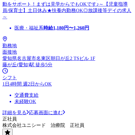
動をサポート！まずは見学からでもOKです♪～【児童指導
員/保育士】土日休み★扶養内勤務OK◎放課後等デイの求人
～
医療・福祉系
時給
1,180
円〜
1,260
円
勤務地
面接地
愛知県名古屋市名東区朝日が丘2 TSビル 1F
藤が丘(愛知)駅 徒歩5分
シフト
1日4時間 週2日からOK
交通費支給
未経験OK
詳細を見る
応募画面に進む
正社員
株式会社ユニシード 治療院 正社員