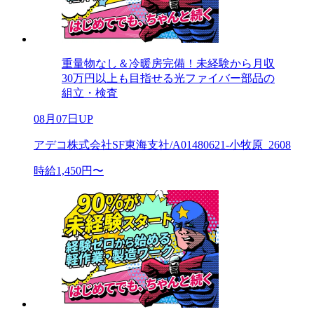
重量物なし＆冷暖房完備！未経験から月収
30万円以上も目指せる光ファイバー部品の
組立・検査
08月07日UP
アデコ株式会社SF東海支社/A01480621-小牧原_2608
時給1,450円〜