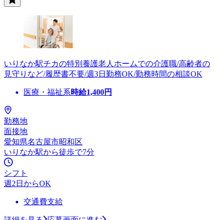
いりなか駅チカの特別養護老人ホームでの介護職/高齢者の
見守りなど/履歴書不要/週3日勤務OK/勤務時間の相談OK
医療・福祉系
時給
1,400
円
勤務地
面接地
愛知県名古屋市昭和区
いりなか駅から徒歩で7分
シフト
週2日からOK
交通費支給
詳細を見る
応募画面に進む