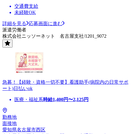
交通費支給
未経験OK
詳細を見る
応募画面に進む
派遣労働者
株式会社ニッソーネット 名古屋支社/1201_9072
急募！【経験・資格一切不要】看護助手(病院内の日常サポ
ート)日払いok
医療・福祉系
時給
1,400
円〜
2,125
円
勤務地
面接地
愛知県名古屋市西区