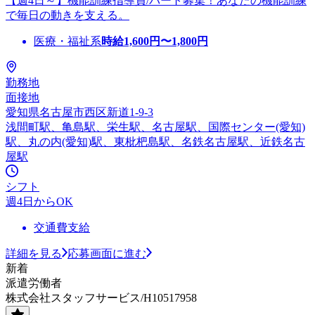
【週4日～】機能訓練指導員/パート募集！あなたの機能訓練
で毎日の動きを支える。
医療・福祉系
時給
1,600
円〜
1,800
円
勤務地
面接地
愛知県名古屋市西区新道1-9-3
浅間町駅、亀島駅、栄生駅、名古屋駅、国際センター(愛知)
駅、丸の内(愛知)駅、東枇杷島駅、名鉄名古屋駅、近鉄名古
屋駅
シフト
週4日からOK
交通費支給
詳細を見る
応募画面に進む
新着
派遣労働者
株式会社スタッフサービス/H10517958