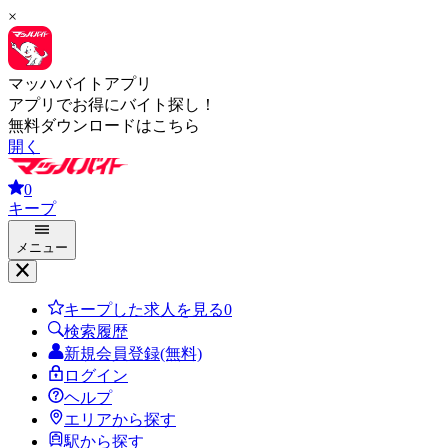
×
マッハバイトアプリ
アプリでお得にバイト探し！
無料ダウンロードはこちら
開く
0
キープ
メニュー
キープした求人を見る
0
検索履歴
新規会員登録(無料)
ログイン
ヘルプ
エリアから探す
駅から探す