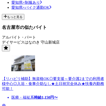
愛知県×制服あり
愛知県×バイク通勤OK
もっと見る
名古屋市の似たバイト
アルバイト・パート
デイサービスはなのき 守山新城店
【リハビリ補助】無資格OK◎要支援～要介護2までの利用者
様中心◎入浴・食事介助なし★土日祝完全休み★扶養内勤務
可能！
医療・福祉系
時給
1,150
円〜