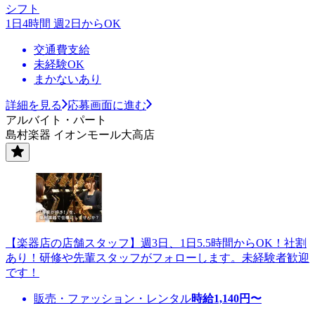
シフト
1日4時間 週2日からOK
交通費支給
未経験OK
まかないあり
詳細を見る
応募画面に進む
アルバイト・パート
島村楽器 イオンモール大高店
【楽器店の店舗スタッフ】週3日、1日5.5時間からOK！社割
あり！研修や先輩スタッフがフォローします。未経験者歓迎
です！
販売・ファッション・レンタル
時給
1,140
円〜