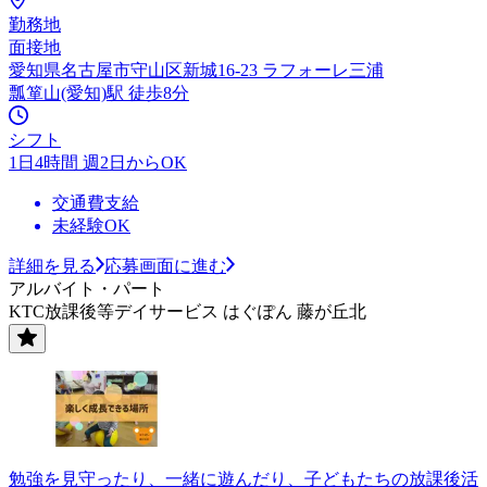
勤務地
面接地
愛知県名古屋市守山区新城16-23 ラフォーレ三浦
瓢箪山(愛知)駅 徒歩8分
シフト
1日4時間 週2日からOK
交通費支給
未経験OK
詳細を見る
応募画面に進む
アルバイト・パート
KTC放課後等デイサービス はぐぽん 藤が丘北
勉強を見守ったり、一緒に遊んだり、子どもたちの放課後活