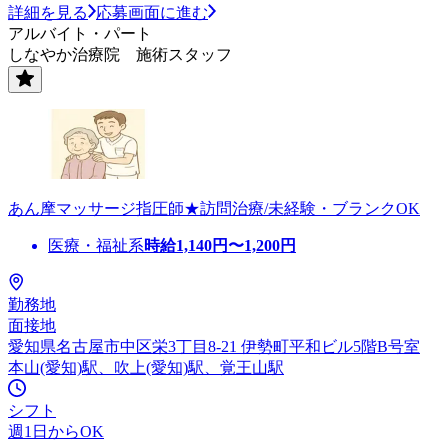
詳細を見る
応募画面に進む
アルバイト・パート
しなやか治療院 施術スタッフ
あん摩マッサージ指圧師★訪問治療/未経験・ブランクOK
医療・福祉系
時給
1,140
円〜
1,200
円
勤務地
面接地
愛知県名古屋市中区栄3丁目8-21 伊勢町平和ビル5階B号室
本山(愛知)駅、吹上(愛知)駅、覚王山駅
シフト
週1日からOK