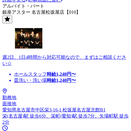
アルバイト・パート
銀座アスター 名古屋松坂屋店【010】
週2日、1日4時間から対応可能なので、まずはご相談くださ
い☆
ホールスタッフ
時給
1,240
円〜
皿洗い・洗い場
時給
1,240
円〜
勤務地
面接地
愛知県名古屋市中区栄3-16-1 松坂屋名古屋北館B1
栄(名古屋)駅 徒歩6分、栄町(愛知)駅 徒歩7分、矢場町駅 徒歩
2分