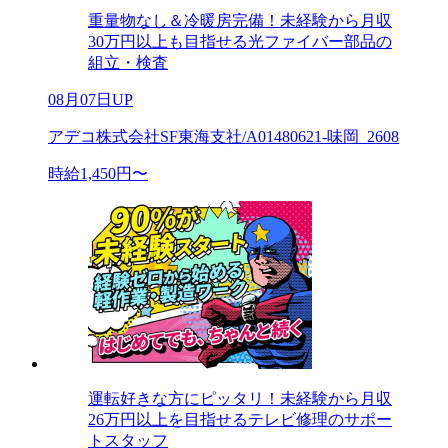
重量物なし＆冷暖房完備！未経験から月収
30万円以上も目指せる光ファイバー部品の
組立・検査
08月07日UP
アデコ株式会社SF東海支社/A01480621-味岡_2608
時給1,450円〜
運転好きな方にピッタリ！未経験から月収
26万円以上を目指せるテレビ修理のサポー
トスタッフ