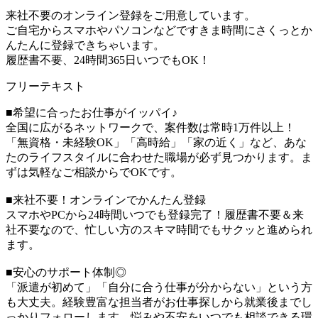
来社不要のオンライン登録をご用意しています。
ご自宅からスマホやパソコンなどですきま時間にさくっとか
んたんに登録できちゃいます。
履歴書不要、24時間365日いつでもOK！
フリーテキスト
■希望に合ったお仕事がイッパイ♪
全国に広がるネットワークで、案件数は常時1万件以上！
「無資格・未経験OK」「高時給」「家の近く」など、あな
たのライフスタイルに合わせた職場が必ず見つかります。ま
ずは気軽なご相談からでOKです。
■来社不要！オンラインでかんたん登録
スマホやPCから24時間いつでも登録完了！履歴書不要＆来
社不要なので、忙しい方のスキマ時間でもサクッと進められ
ます。
■安心のサポート体制◎
「派遣が初めて」「自分に合う仕事が分からない」という方
も大丈夫。経験豊富な担当者がお仕事探しから就業後までし
っかりフォローします。悩みや不安をいつでも相談できる環