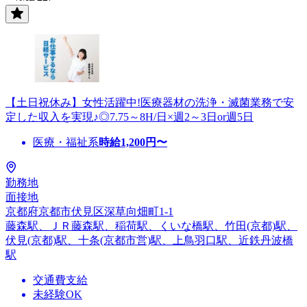
【土日祝休み】女性活躍中!医療器材の洗浄・滅菌業務で安
定した収入を実現♪◎7.75～8H/日×週2～3日or週5日
医療・福祉系
時給
1,200
円〜
勤務地
面接地
京都府京都市伏見区深草向畑町1-1
藤森駅、ＪＲ藤森駅、稲荷駅、くいな橋駅、竹田(京都)駅、
伏見(京都)駅、十条(京都市営)駅、上鳥羽口駅、近鉄丹波橋
駅
交通費支給
未経験OK