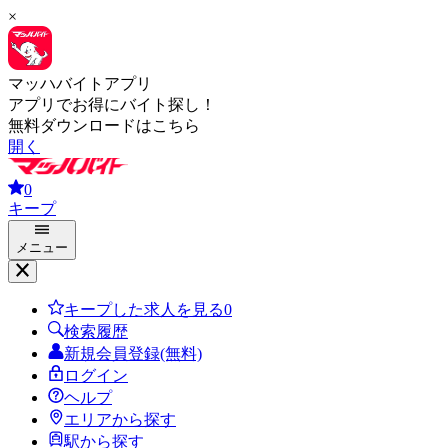
×
マッハバイトアプリ
アプリでお得にバイト探し！
無料ダウンロードはこちら
開く
0
キープ
メニュー
キープした求人を見る
0
検索履歴
新規会員登録(無料)
ログイン
ヘルプ
エリアから探す
駅から探す