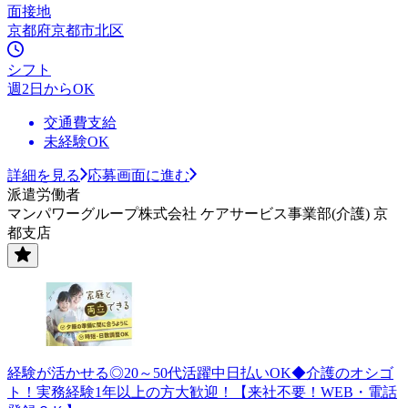
面接地
京都府京都市北区
シフト
週2日からOK
交通費支給
未経験OK
詳細を見る
応募画面に進む
派遣労働者
マンパワーグループ株式会社 ケアサービス事業部(介護) 京
都支店
経験が活かせる◎20～50代活躍中日払いOK◆介護のオシゴ
ト！実務経験1年以上の方大歓迎！【来社不要！WEB・電話