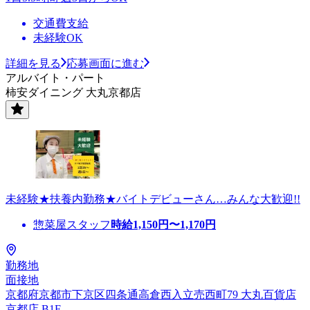
交通費支給
未経験OK
詳細を見る
応募画面に進む
アルバイト・パート
柿安ダイニング 大丸京都店
未経験★扶養内勤務★バイトデビューさん…みんな大歓迎!!
惣菜屋スタッフ
時給
1,150
円〜
1,170
円
勤務地
面接地
京都府京都市下京区四条通高倉西入立売西町79 大丸百貨店
京都店 B1F