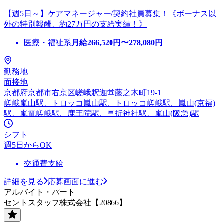
【週5日～】ケアマネージャー/契約社員募集！《ボーナス以
外の特別報酬、約27万円の支給実績！》
医療・福祉系
月給
266,520
円〜
278,080
円
勤務地
面接地
京都府京都市右京区嵯峨釈迦堂藤之木町19-1
嵯峨嵐山駅、トロッコ嵐山駅、トロッコ嵯峨駅、嵐山(京福)
駅、嵐電嵯峨駅、鹿王院駅、車折神社駅、嵐山(阪急)駅
シフト
週5日からOK
交通費支給
詳細を見る
応募画面に進む
アルバイト・パート
セントスタッフ株式会社【20866】