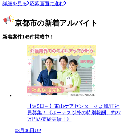
詳細を見る
応募画面に進む
京都市の新着アルバイト
新着案件145件掲載中！
【週5日～】東山ケアセンターそよ風/正社
員募集！《ボーナス以外の特別報酬、約27
万円の支給実績！》
08月06日UP