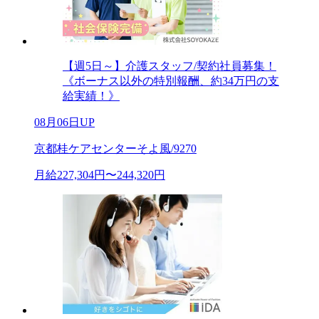
【週5日～】介護スタッフ/契約社員募集！
《ボーナス以外の特別報酬、約34万円の支
給実績！》
08月06日UP
京都桂ケアセンターそよ風/9270
月給227,304円〜244,320円