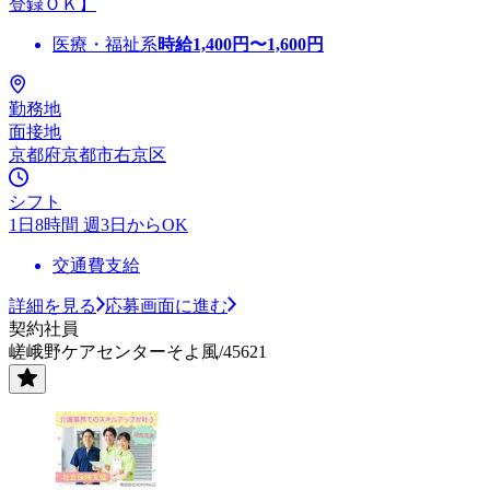
登録ＯＫ】
医療・福祉系
時給
1,400
円〜
1,600
円
勤務地
面接地
京都府京都市右京区
シフト
1日8時間 週3日からOK
交通費支給
詳細を見る
応募画面に進む
契約社員
嵯峨野ケアセンターそよ風/45621