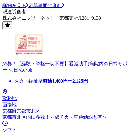
詳細を見る
応募画面に進む
派遣労働者
株式会社ニッソーネット 京都支社/1201_9133
急募！【経験・資格一切不要】看護助手(病院内の日常サポ
ート)日払いok
医療・福祉系
時給
1,400
円〜
2,125
円
勤務地
面接地
京都府京都市北区
京都市北区内に多数！＜駅チカ・車通勤okも有＞
シフト