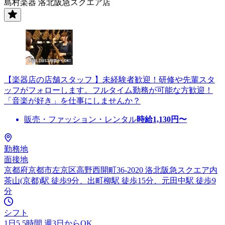
島村楽器 洛北阪急スクエア店
【楽器店の店舗スタッフ 】未経験者歓迎！研修や先輩スタ
ッフがフォローします。フルタイム勤務が可能な方歓迎！
「音楽が好き」を仕事にしませんか？
販売・ファッション・レンタル
時給
1,130
円〜
勤務地
面接地
京都府京都市左京区高野西開町36-2020 洛北阪急スクエア内
茶山(京都)駅 徒歩9分、出町柳駅 徒歩15分、元田中駅 徒歩9
分
シフト
1日5.5時間 週3日からOK