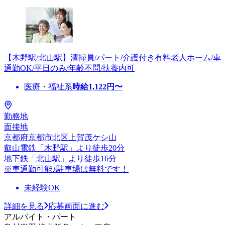
【木野駅/北山駅】清掃員/パート/介護付き有料老人ホーム/車
通勤OK/平日のみ/年齢不問/扶養内可
医療・福祉系
時給
1,122
円〜
勤務地
面接地
京都府京都市北区上賀茂ケシ山
叡山電鉄「木野駅」より徒歩20分
地下鉄「北山駅」より徒歩16分
※車通勤可能♪駐車場は無料です！
未経験OK
詳細を見る
応募画面に進む
アルバイト・パート