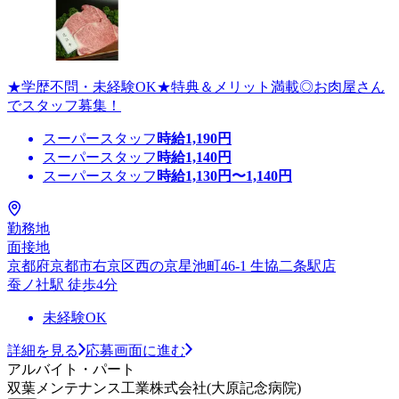
★学歴不問・未経験OK★特典＆メリット満載◎お肉屋さん
でスタッフ募集！
スーパースタッフ
時給
1,190
円
スーパースタッフ
時給
1,140
円
スーパースタッフ
時給
1,130
円〜
1,140
円
勤務地
面接地
京都府京都市右京区西の京星池町46-1 生協二条駅店
蚕ノ社駅 徒歩4分
未経験OK
詳細を見る
応募画面に進む
アルバイト・パート
双葉メンテナンス工業株式会社(大原記念病院)