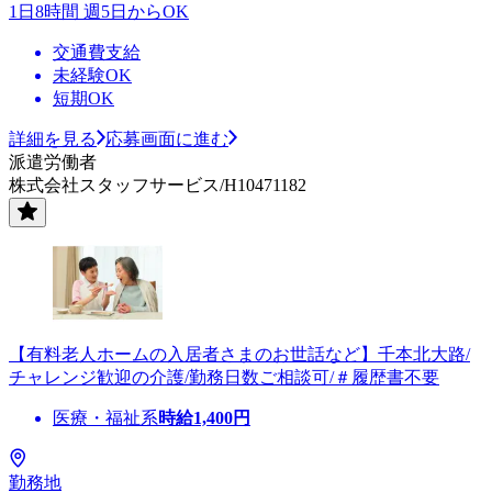
1日8時間 週5日からOK
交通費支給
未経験OK
短期OK
詳細を見る
応募画面に進む
派遣労働者
株式会社スタッフサービス/H10471182
【有料老人ホームの入居者さまのお世話など】千本北大路/
チャレンジ歓迎の介護/勤務日数ご相談可/＃履歴書不要
医療・福祉系
時給
1,400
円
勤務地