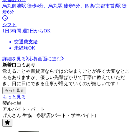
烏丸御池駅 徒歩4分、烏丸駅 徒歩5分、四条(京都市営)駅 徒
歩6分
シフト
1日3時間 週2日からOK
交通費支給
未経験OK
詳細を見る
応募画面に進む
新着口コミあり
覚えることや百貨店ならではの決まりごとが多く大変なとこ
ろもありますが、優しい先輩ばかりで丁寧に教えていただ
き、日に日にできる仕事が増えていくのが嬉しいです！
もっと見る
もっと見る
契約社員
アルバイト・パート
げんさん 生協二条駅店(パート・学生バイト)