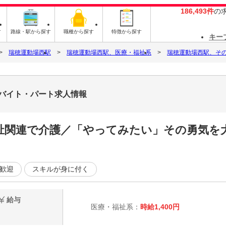
186,493件
の
す
路線・駅から探す
職種から探す
特徴から探す
キー
瑞穂運動場西駅
瑞穂運動場西駅、医療・福祉系
瑞穂運動場西駅、そ
7のバイト・パート求人情報
祉関連で介護／「やってみたい」その勇気を大
歓迎
スキルが身に付く
給与
医療・福祉系：
時給1,400円