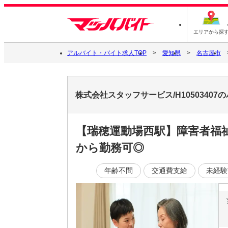
エリアから探
アルバイト・バイト求人TOP
愛知県
名古屋市
株式会社スタッフサービス/H1050340
【瑞穂運動場西駅】障害者福
から勤務可◎
年齢不問
交通費支給
未経験