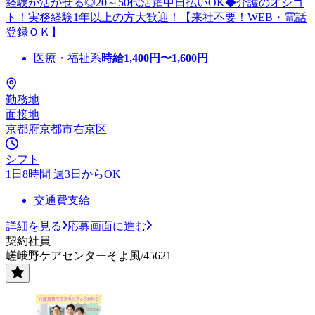
経験が活かせる◎20～50代活躍中日払いOK◆介護のオシゴ
ト！実務経験1年以上の方大歓迎！【来社不要！WEB・電話
登録ＯＫ】
医療・福祉系
時給
1,400
円〜
1,600
円
勤務地
面接地
京都府京都市右京区
シフト
1日8時間 週3日からOK
交通費支給
詳細を見る
応募画面に進む
契約社員
嵯峨野ケアセンターそよ風/45621