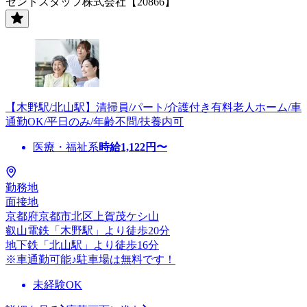
セントスタッフ株式会社【20866】
【木野駅/北山駅】清掃員/パート/介護付き有料老人ホーム/車
通勤OK/平日のみ/年齢不問/扶養内可
医療・福祉系
時給
1,122
円〜
勤務地
面接地
京都府京都市北区上賀茂ケシ山
叡山電鉄「木野駅」より徒歩20分
地下鉄「北山駅」より徒歩16分
※車通勤可能♪駐車場は無料です！
未経験OK