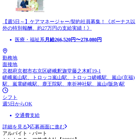
【週5日～】ケアマネージャー/契約社員募集！《ボーナス以
外の特別報酬、約27万円の支給実績！》
医療・福祉系
月給
266,520
円〜
278,080
円
勤務地
面接地
京都府京都市右京区嵯峨釈迦堂藤之木町19-1
嵯峨嵐山駅、トロッコ嵐山駅、トロッコ嵯峨駅、嵐山(京福)
駅、嵐電嵯峨駅、鹿王院駅、車折神社駅、嵐山(阪急)駅
シフト
週5日からOK
交通費支給
詳細を見る
応募画面に進む
アルバイト・パート