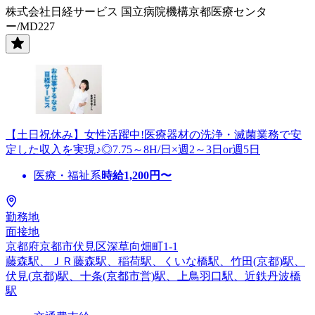
株式会社日経サービス 国立病院機構京都医療センタ
ー/MD227
【土日祝休み】女性活躍中!医療器材の洗浄・滅菌業務で安
定した収入を実現♪◎7.75～8H/日×週2～3日or週5日
医療・福祉系
時給
1,200
円〜
勤務地
面接地
京都府京都市伏見区深草向畑町1-1
藤森駅、ＪＲ藤森駅、稲荷駅、くいな橋駅、竹田(京都)駅、
伏見(京都)駅、十条(京都市営)駅、上鳥羽口駅、近鉄丹波橋
駅