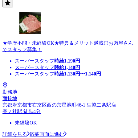
★学歴不問・未経験OK★特典＆メリット満載◎お肉屋さん
でスタッフ募集！
スーパースタッフ
時給
1,190
円
スーパースタッフ
時給
1,140
円
スーパースタッフ
時給
1,130
円〜
1,140
円
勤務地
面接地
京都府京都市右京区西の京星池町46-1 生協二条駅店
蚕ノ社駅 徒歩4分
未経験OK
詳細を見る
応募画面に進む