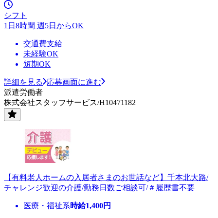
シフト
1日8時間 週5日からOK
交通費支給
未経験OK
短期OK
詳細を見る
応募画面に進む
派遣労働者
株式会社スタッフサービス/H10471182
【有料老人ホームの入居者さまのお世話など】千本北大路/
チャレンジ歓迎の介護/勤務日数ご相談可/＃履歴書不要
医療・福祉系
時給
1,400
円