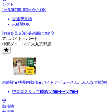
シフト
1日5.5時間 週3日からOK
交通費支給
未経験OK
詳細を見る
応募画面に進む
アルバイト・パート
柿安ダイニング 大丸京都店
未経験★扶養内勤務★バイトデビューさん…みんな大歓迎!!
惣菜屋スタッフ
時給
1,150
円〜
1,170
円
勤務地
面接地