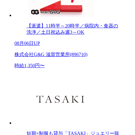
【派遣】11時半～20時半／病院内・食器の
洗浄／土日祝込み週3～OK
08月06日UP
株式会社G&G 滋賀営業所(896710)
時給1,350円〜
短期×制服も貸与「TASAKI」ジュエリー販