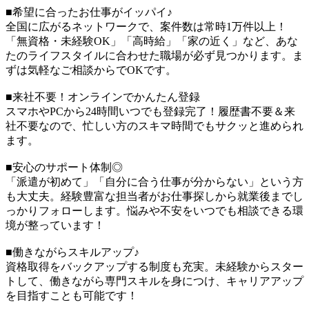
■希望に合ったお仕事がイッパイ♪
全国に広がるネットワークで、案件数は常時1万件以上！
「無資格・未経験OK」「高時給」「家の近く」など、あな
たのライフスタイルに合わせた職場が必ず見つかります。ま
ずは気軽なご相談からでOKです。
■来社不要！オンラインでかんたん登録
スマホやPCから24時間いつでも登録完了！履歴書不要＆来
社不要なので、忙しい方のスキマ時間でもサクッと進められ
ます。
■安心のサポート体制◎
「派遣が初めて」「自分に合う仕事が分からない」という方
も大丈夫。経験豊富な担当者がお仕事探しから就業後までし
っかりフォローします。悩みや不安をいつでも相談できる環
境が整っています！
■働きながらスキルアップ♪
資格取得をバックアップする制度も充実。未経験からスター
トして、働きながら専門スキルを身につけ、キャリアアップ
を目指すことも可能です！