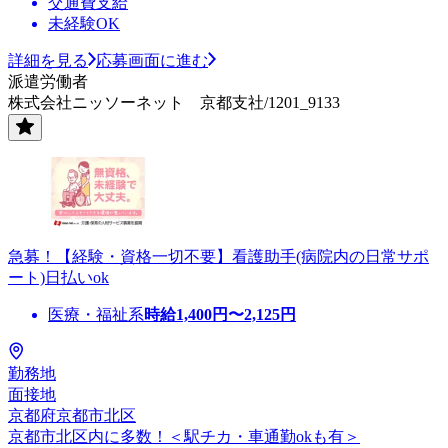
交通費支給
未経験OK
詳細を見る
応募画面に進む
派遣労働者
株式会社ニッソーネット 京都支社/1201_9133
急募！【経験・資格一切不要】看護助手(病院内の日常サポ
ート)日払いok
医療・福祉系
時給
1,400
円〜
2,125
円
勤務地
面接地
京都府京都市北区
京都市北区内に多数！＜駅チカ・車通勤okも有＞