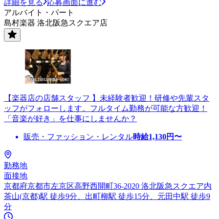
詳細を見る
応募画面に進む
アルバイト・パート
島村楽器 洛北阪急スクエア店
【楽器店の店舗スタッフ 】未経験者歓迎！研修や先輩スタ
ッフがフォローします。フルタイム勤務が可能な方歓迎！
「音楽が好き」を仕事にしませんか？
販売・ファッション・レンタル
時給
1,130
円〜
勤務地
面接地
京都府京都市左京区高野西開町36-2020 洛北阪急スクエア内
茶山(京都)駅 徒歩9分、出町柳駅 徒歩15分、元田中駅 徒歩9
分