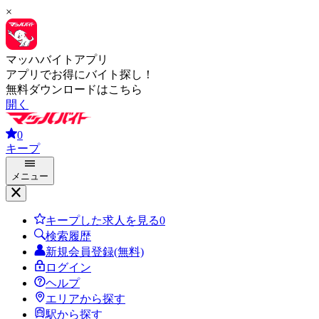
×
マッハバイトアプリ
アプリでお得にバイト探し！
無料ダウンロードはこちら
開く
0
キープ
メニュー
キープした求人を見る
0
検索履歴
新規会員登録(無料)
ログイン
ヘルプ
エリアから探す
駅から探す