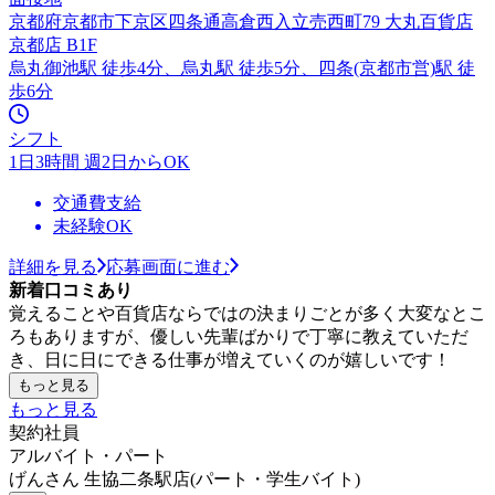
京都府京都市下京区四条通高倉西入立売西町79 大丸百貨店
京都店 B1F
烏丸御池駅 徒歩4分、烏丸駅 徒歩5分、四条(京都市営)駅 徒
歩6分
シフト
1日3時間 週2日からOK
交通費支給
未経験OK
詳細を見る
応募画面に進む
新着口コミあり
覚えることや百貨店ならではの決まりごとが多く大変なとこ
ろもありますが、優しい先輩ばかりで丁寧に教えていただ
き、日に日にできる仕事が増えていくのが嬉しいです！
もっと見る
もっと見る
契約社員
アルバイト・パート
げんさん 生協二条駅店(パート・学生バイト)