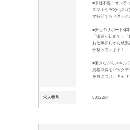
■来社不要！オンラ
スマホやPCから2
マ時間でもサクッと
■安心のサポート体
「派遣が初めて」「
お仕事探しから就業
が整っています！
■働きながらスキルア
資格取得をバックア
を身につけ、キャリ
求人番号
6832254