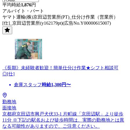
平均時給
1,876
円
アルバイト・パート
ヤマト運輸(株)京田辺営業所(PT)_仕分け作業（営業所）
[仕]_京田辺営業所(y162179pt)(広告No.Y00000615007)
《長期》未経験者歓迎！簡単仕分け作業★シフト相談可
◎[仕]
倉庫スタッフ
時給
1,300
円〜
勤務地
面接地
京都府京田辺市興戸犬伏33-1 片町線「京田辺駅」より徒歩
11分 ※下記の駅名および徒歩時間は、実際の勤務地とは異
なる可能性がありますので、ご注意ください。