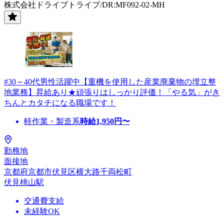
株式会社ドライブトライブ/DR:MF092-02-MH
#30～40代男性活躍中【重機を使用した産業廃棄物の埋立整
地業務】昇給あり★頑張りはしっかり評価！「やる気」がき
ちんとカタチになる職場です！
軽作業・製造系
時給
1,950
円〜
勤務地
面接地
京都府京都市伏見区横大路千両松町
伏見桃山駅
交通費支給
未経験OK