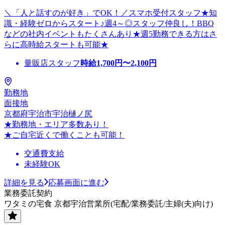
＼「人と話すのが好き」でOK！／スマホ受付スタッフ★知
識・経験ゼロからスタート♪週4～◎スタッフ仲良し！BBQ
などの社内イベントもたくさんあり★週5勤務できる方はさ
らに高時給スタートも可能★
量販店スタッフ
時給
1,700
円〜
2,100
円
勤務地
面接地
京都府宇治市宇治樋ノ尻
★勤務地・エリア多数あり！
★ご自宅近くで働くことも可能！
交通費支給
未経験OK
詳細を見る
応募画面に進む
業務委託契約
ワタミの宅食 京都宇治営業所(宅配/業務委託/主婦(夫)向け)