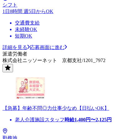
シフト
1日8時間 週5日からOK
交通費支給
未経験OK
短期OK
詳細を見る
応募画面に進む
派遣労働者
株式会社ニッソーネット 京都支社/1201_7972
【急募】年齢不問◎力仕事少なめ【日払いOK】
老人介護施設スタッフ
時給
1,400
円〜
2,125
円
勤務地