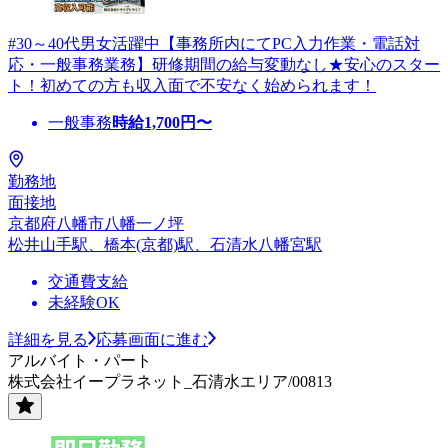
#30～40代男女活躍中【事務所内にてPC入力作業・電話対
応・一般事務業務】研修期間の給与変動なし★安心のスター
ト！初めての方も収入面で不安なく始められます！
一般事務
時給
1,700
円〜
勤務地
面接地
京都府八幡市八幡一ノ坪
松井山手駅、橋本(京都)駅、石清水八幡宮駅
交通費支給
未経験OK
詳細を見る
応募画面に進む
アルバイト・パート
株式会社イープラネット_石清水エリア/00813