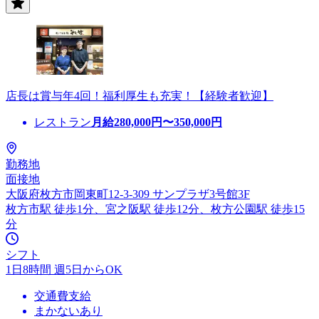
店長は賞与年4回！福利厚生も充実！【経験者歓迎】
レストラン
月給
280,000
円〜
350,000
円
勤務地
面接地
大阪府枚方市岡東町12-3-309 サンプラザ3号館3F
枚方市駅 徒歩1分、宮之阪駅 徒歩12分、枚方公園駅 徒歩15
分
シフト
1日8時間 週5日からOK
交通費支給
まかないあり