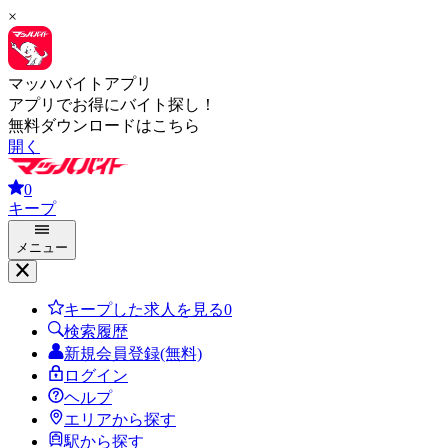
×
マッハバイトアプリ
アプリでお得にバイト探し！
無料ダウンロードはこちら
開く
0
キープ
メニュー
キープした求人を見る
0
検索履歴
新規会員登録(無料)
ログイン
ヘルプ
エリアから探す
駅から探す