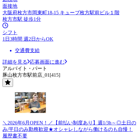
面接地
大阪府枚方市岡東町18-15 キューブ枚方駅前ビル１階
枚方市駅 徒歩1分
シフト
1日3時間 週2日からOK
交通費支給
詳細を見る
応募画面に進む
アルバイト・パート
豚山枚方市駅前店_01[415]
＼2026年6月OPEN！／【前払い制度あり】週1/3h～◎土日の
み/平日のみ勤務歓迎★オシャレしながら働けるのも自慢！
履歴書不要