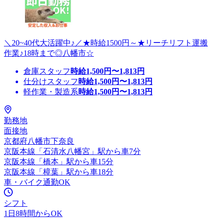
＼20~40代大活躍中♪／★時給1500円～★リーチリフト運搬
作業♪18時まで◎八幡市☆
倉庫スタッフ
時給
1,500
円〜
1,813
円
仕分けスタッフ
時給
1,500
円〜
1,813
円
軽作業・製造系
時給
1,500
円〜
1,813
円
勤務地
面接地
京都府八幡市下奈良
京阪本線「石清水八幡宮」駅から車7分
京阪本線「橋本」駅から車15分
京阪本線「樟葉」駅から車18分
車・バイク通勤OK
シフト
1日8時間からOK