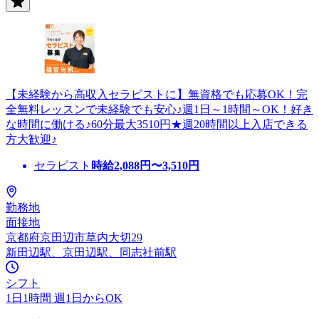
【未経験から高収入セラピストに】無資格でも応募OK！完
全無料レッスンで未経験でも安心♪週1日～1時間～OK！好き
な時間に働ける♪60分最大3510円★週20時間以上入店できる
方大歓迎♪
セラピスト
時給
2,088
円〜
3,510
円
勤務地
面接地
京都府京田辺市草内大切29
新田辺駅、京田辺駅、同志社前駅
シフト
1日1時間 週1日からOK