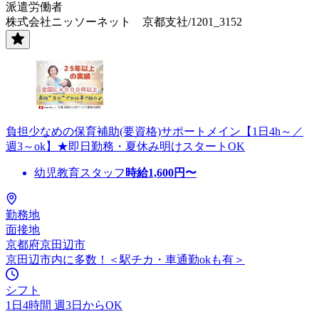
派遣労働者
株式会社ニッソーネット 京都支社/1201_3152
負担少なめの保育補助(要資格)サポートメイン【1日4h～／
週3～ok】★即日勤務・夏休み明けスタートOK
幼児教育スタッフ
時給
1,600
円〜
勤務地
面接地
京都府京田辺市
京田辺市内に多数！＜駅チカ・車通勤okも有＞
シフト
1日4時間 週3日からOK