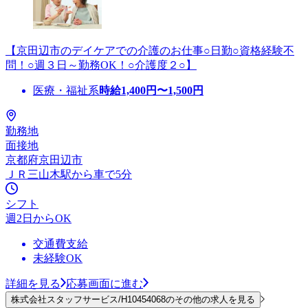
【京田辺市のデイケアでの介護のお仕事○日勤○資格経験不
問！○週３日～勤務OK！○介護度２○】
医療・福祉系
時給
1,400
円〜
1,500
円
勤務地
面接地
京都府京田辺市
ＪＲ三山木駅から車で5分
シフト
週2日からOK
交通費支給
未経験OK
詳細を見る
応募画面に進む
株式会社スタッフサービス/H10454068のその他の求人を見る