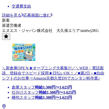
交通費支給
詳細を見る
応募画面に進む
新着
派遣労働者
エヌエス・ジャパン株式会社 大久保エリア/amdwj2RG
＼新倉庫OPEＮ★オープニング大募集!!!／＼WEB・電話面
談、登録会でスピード採用★日払いOK！／■週2日～■自由
シフトのお仕事⇒Amazon京都久世DSでカンタン軽作業♪
倉庫スタッフ
時給
1,300
円〜
1,625
円
仕分けスタッフ
時給
1,300
円〜
1,625
円
梱包スタッフ
時給
1,300
円〜
1,625
円