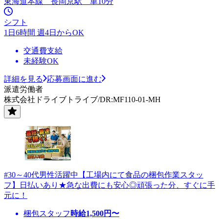
東海道本線 長岡京駅 車10分
シフト
1日6時間 週4日からOK
交通費支給
未経験OK
詳細を見る
応募画面に進む
派遣労働者
株式会社ドライブトライブ/DR:MF110-01-MH
#30～40代男性活躍中【工場内にて食品の梱包作業スタッ
フ】日払いあり★急な出費にも安心◎頑張った分、すぐに手
元に！
梱包スタッフ
時給
1,500
円〜