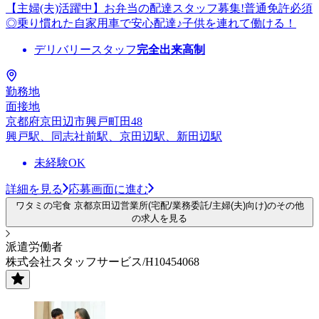
【主婦(夫)活躍中】お弁当の配達スタッフ募集!普通免許必須
◎乗り慣れた自家用車で安心配達♪子供を連れて働ける！
デリバリースタッフ
完全出来高制
勤務地
面接地
京都府京田辺市興戸町田48
興戸駅、同志社前駅、京田辺駅、新田辺駅
未経験OK
詳細を見る
応募画面に進む
ワタミの宅食 京都京田辺営業所(宅配/業務委託/主婦(夫)向け)のその他
の求人を見る
派遣労働者
株式会社スタッフサービス/H10454068