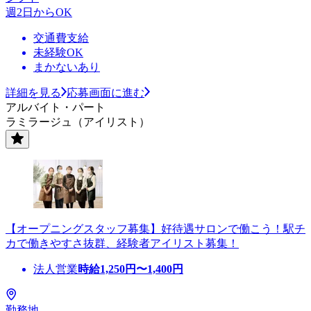
週2日からOK
交通費支給
未経験OK
まかないあり
詳細を見る
応募画面に進む
アルバイト・パート
ラミラージュ（アイリスト）
【オープニングスタッフ募集】好待遇サロンで働こう！駅チ
カで働きやすさ抜群、経験者アイリスト募集！
法人営業
時給
1,250
円〜
1,400
円
勤務地