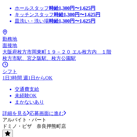
ホールスタッフ
時給
1,300
円〜
1,625
円
キッチンスタッフ
時給
1,300
円〜
1,625
円
皿洗い・洗い場
時給
1,300
円〜
1,625
円
勤務地
面接地
大阪府枚方市岡東町１９－２０ エル枚方内 １階
枚方市駅、宮之阪駅、枚方公園駅
シフト
1日3時間 週1日からOK
交通費支給
未経験OK
まかないあり
詳細を見る
応募画面に進む
アルバイト・パート
ドミノ・ピザ 奈良押熊町店