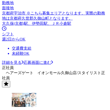
勤務地
面接地
京都府宇治市 ※こちら募集エリアとなります。実際の勤務
地は京都府久世郡久御山町となります。
大久保(京都)駅、伊勢田駅、ＪＲ小倉駅
シフト
週2日からOK
交通費支給
未経験OK
詳細を見る
応募画面に進む
正社員
ヘアーズゲート イオンモール久御山店/スタイリスト正
社員