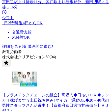
京田辺駅より徒歩11分、興戸駅より徒歩16分、新田辺駅より
徒歩16分
シフト
1日2時間 週4日からOK
交通費支給
未経験OK
詳細を見る
応募画面に進む
派遣労働者
株式会社クリアビジョン69(04)
【プラスチックチェーンの組立】高収入◆日払いＯＫ◆シッ
カリ稼げます☆土日祝お休み♪マイカー通勤OK◆20～40代の
男性スタッフさん活躍中！【京都府京田辺市甘南備台】ＡＪ
43-3-2