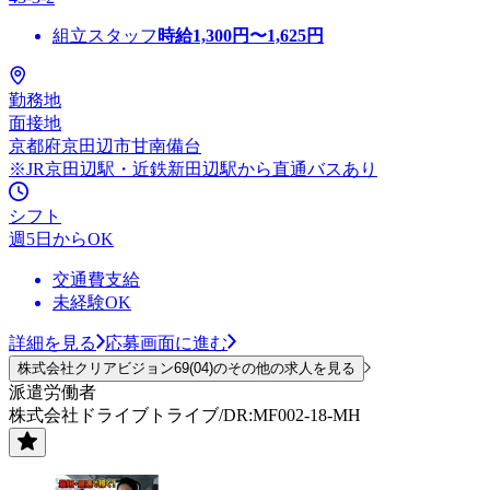
組立スタッフ
時給
1,300
円〜
1,625
円
勤務地
面接地
京都府京田辺市甘南備台
※JR京田辺駅・近鉄新田辺駅から直通バスあり
シフト
週5日からOK
交通費支給
未経験OK
詳細を見る
応募画面に進む
株式会社クリアビジョン69(04)のその他の求人を見る
派遣労働者
株式会社ドライブトライブ/DR:MF002-18-MH