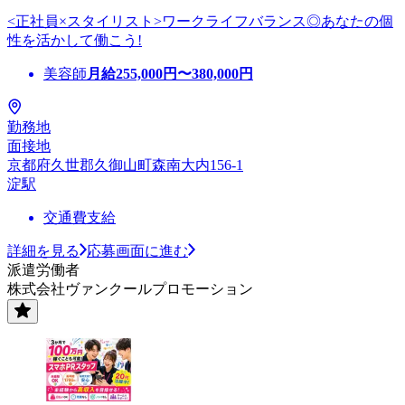
<正社員×スタイリスト>ワークライフバランス◎あなたの個
性を活かして働こう!
美容師
月給
255,000
円〜
380,000
円
勤務地
面接地
京都府久世郡久御山町森南大内156-1
淀駅
交通費支給
詳細を見る
応募画面に進む
派遣労働者
株式会社ヴァンクールプロモーション