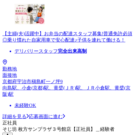
【主婦(夫)活躍中】お弁当の配達スタッフ募集!普通免許必須
◎乗り慣れた自家用車で安心配達♪子供を連れて働ける！
デリバリースタッフ
完全出来高制
勤務地
面接地
京都府宇治市槇島町一ノ坪9
向島駅、小倉(京都)駅、黄檗(ＪＲ)駅、ＪＲ小倉駅、黄檗(京
阪)駅
未経験OK
詳細を見る
応募画面に進む
正社員
そじ坊 枚方サンプラザ３号館店【正社員】＿経験者