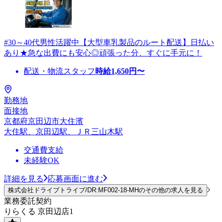
#30～40代男性活躍中【大型車乳製品のルート配送】日払い
あり★急な出費にも安心◎頑張った分、すぐに手元に！
配送・物流スタッフ
時給
1,650
円〜
勤務地
面接地
京都府京田辺市大住濱
大住駅、京田辺駅、ＪＲ三山木駅
交通費支給
未経験OK
詳細を見る
応募画面に進む
株式会社ドライブトライブ/DR:MF002-18-MHのその他の求人を見る
業務委託契約
りらくる 京田辺店1