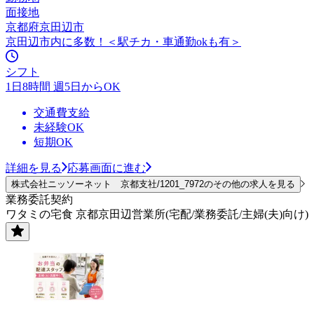
面接地
京都府京田辺市
京田辺市内に多数！＜駅チカ・車通勤okも有＞
シフト
1日8時間 週5日からOK
交通費支給
未経験OK
短期OK
詳細を見る
応募画面に進む
株式会社ニッソーネット 京都支社/1201_7972のその他の求人を見る
業務委託契約
ワタミの宅食 京都京田辺営業所(宅配/業務委託/主婦(夫)向け)