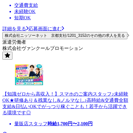
交通費支給
未経験OK
短期OK
詳細を見る
応募画面に進む
株式会社ニッソーネット 京都支社/1201_3152のその他の求人を見る
派遣労働者
株式会社ヴァンクールプロモーション
【知識ゼロから高収入！】スマホのご案内スタッフ♪未経験
OK★研修あり＆残業なし&ノルマなし♪高時給&交通費全額
支給&日払いOKでがっつり稼ぐことも！若手から活躍でき
る環境です◎
量販店スタッフ
時給
1,700
円〜
2,100
円