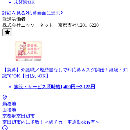
未経験OK
詳細を見る
応募画面に進む
派遣労働者
株式会社ニッソーネット 京都支社/1201_6220
【急募】介護職／履歴書なしで即応募＆スグ開始！経験・知
識"0"OK【日払いOK】
施設・サービス系
時給
1,400
円〜
2,125
円
勤務地
面接地
京都府京田辺市
京田辺市内に多数！＜駅チカ・車通勤okも有＞