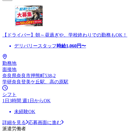
【ドライバー】朝～昼過ぎや、学校終わりでの勤務もOK！
デリバリースタッフ
時給
1,060
円〜
勤務地
面接地
奈良県奈良市押熊町538-2
学研奈良登美ケ丘駅、高の原駅
シフト
1日3時間 週1日からOK
未経験OK
詳細を見る
応募画面に進む
派遣労働者