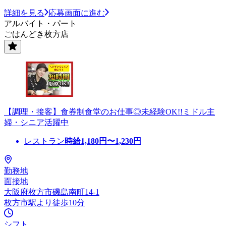
詳細を見る
応募画面に進む
アルバイト・パート
ごはんどき枚方店
【調理・接客】食券制食堂のお仕事◎未経験OK!!ミドル主
婦・シニア活躍中
レストラン
時給
1,180
円〜
1,230
円
勤務地
面接地
大阪府枚方市磯島南町14-1
枚方市駅より徒歩10分
シフト