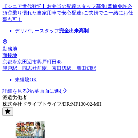
【シニア世代歓迎】お弁当の配達スタッフ募集!普通免許必
須◎乗り慣れた自家用車で安心配達♪ご夫婦でご一緒にお仕
事も可！
デリバリースタッフ
完全出来高制
勤務地
面接地
京都府京田辺市興戸町田48
興戸駅、同志社前駅、京田辺駅、新田辺駅
未経験OK
詳細を見る
応募画面に進む
派遣労働者
株式会社ドライブトライブ/DR:MF130-02-MH