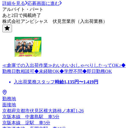
詳細を見る
応募画面に進む
アルバイト・パート
あと2日で掲載終了
株式会社アンビシャス 伏見営業所（入出荷業務）
≪倉庫での入出荷作業≫わいわいおしゃべりしたってOK♪◆
勤務日数相談可◆未経験OK◆学歴不問◆即日勤務OK
入出荷業務スタッフ
時給
1,135
円〜
1,419
円
勤務地
面接地
京都府京都市伏見区横大路柿ノ本町1‐26
京阪本線 中書島駅 車5分
京阪本線 淀駅 車5分