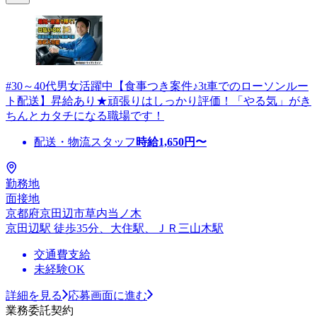
#30～40代男女活躍中【食事つき案件♪3t車でのローソンルー
ト配送】昇給あり★頑張りはしっかり評価！「やる気」がき
ちんとカタチになる職場です！
配送・物流スタッフ
時給
1,650
円〜
勤務地
面接地
京都府京田辺市草内当ノ木
京田辺駅 徒歩35分、大住駅、ＪＲ三山木駅
交通費支給
未経験OK
詳細を見る
応募画面に進む
業務委託契約