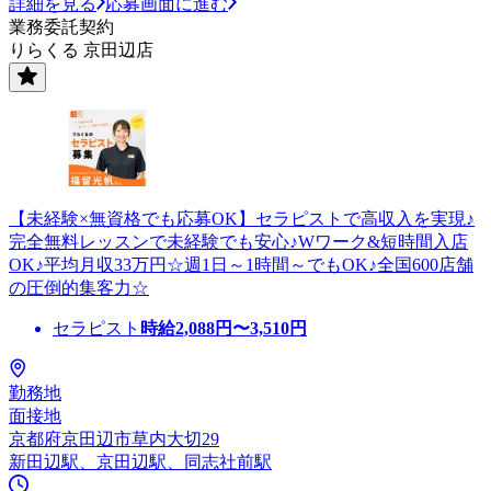
詳細を見る
応募画面に進む
業務委託契約
りらくる 京田辺店
【未経験×無資格でも応募OK】セラピストで高収入を実現♪
完全無料レッスンで未経験でも安心♪Wワーク&短時間入店
OK♪平均月収33万円☆週1日～1時間～でもOK♪全国600店舗
の圧倒的集客力☆
セラピスト
時給
2,088
円〜
3,510
円
勤務地
面接地
京都府京田辺市草内大切29
新田辺駅、京田辺駅、同志社前駅