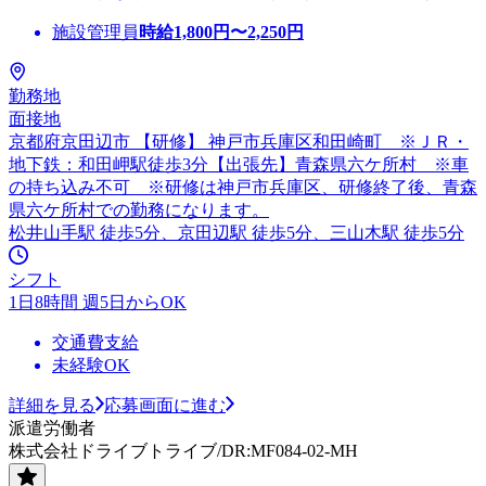
施設管理員
時給
1,800
円〜
2,250
円
勤務地
面接地
京都府京田辺市 【研修】 神戸市兵庫区和田崎町 ※ＪＲ・
地下鉄：和田岬駅徒歩3分【出張先】青森県六ケ所村 ※車
の持ち込み不可 ※研修は神戸市兵庫区、研修終了後、青森
県六ケ所村での勤務になります。
松井山手駅 徒歩5分、京田辺駅 徒歩5分、三山木駅 徒歩5分
シフト
1日8時間 週5日からOK
交通費支給
未経験OK
詳細を見る
応募画面に進む
派遣労働者
株式会社ドライブトライブ/DR:MF084-02-MH