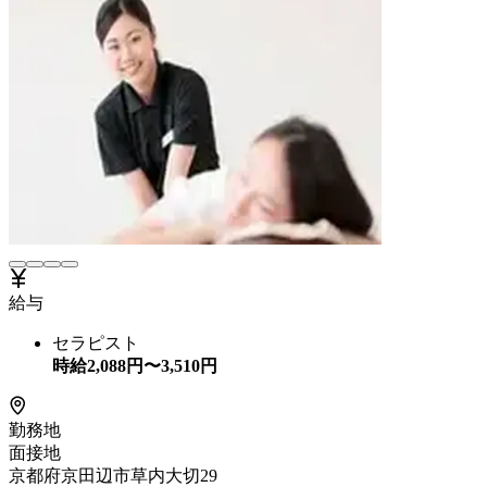
給与
セラピスト
時給
2,088
円〜
3,510
円
勤務地
面接地
京都府京田辺市草内大切29