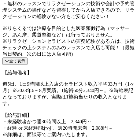
・無料のレッスンでリラクゼーションの技術や会計や予約管
理システムの操作などを習得してから入店できるので、リラ
クゼーションの経験がない方もご安心ください！
※りらくるでは治療を目的とした医業類似行為（マッサー
ジ、あん摩、柔道整復など）は行っておりません。
※リラクゼーションセラピストの実務経験がある方は、技術
チェックの上システムのみのレッスンで入店も可能！（最短
当日契約、次の日には入店可能）
全て表示
【給与備考】
週5日、1日9時間以上入店のセラピスト収入平均33万円（1ヶ
月）※2023年6～8月実績。1施術60分2,340円～。※時給表記
となっておりますが、実際は1施術当たりの収入となりま
す。
【給与詳細】
・未経験者かつ週30時間以上 2,340円～
・経験 or 未経験問わず、週20時間未満 2,088円～
※詳細は、面談等でご案内いたします。