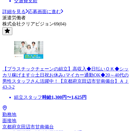
交通費支給
詳細を見る
応募画面に進む
派遣労働者
株式会社クリアビジョン69(04)
【プラスチックチェーンの組立】高収入◆日払いＯＫ◆シッ
カリ稼げます☆土日祝お休み♪マイカー通勤OK◆20～40代の
男性スタッフさん活躍中！【京都府京田辺市甘南備台】ＡＪ
43-3-2
組立スタッフ
時給
1,300
円〜
1,625
円
勤務地
面接地
京都府京田辺市甘南備台