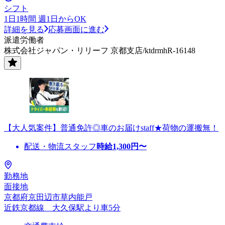
シフト
1日1時間 週1日からOK
詳細を見る
応募画面に進む
派遣労働者
株式会社ジャパン・リリーフ 京都支店/ktdrmhR-16148
【大人気案件】普通免許◎車のお届けstaff★荷物の運搬無！
配送・物流スタッフ
時給
1,300
円〜
勤務地
面接地
京都府京田辺市草内能戸
近鉄京都線 大久保駅より車5分