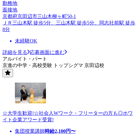
勤務地
面接地
京都府京田辺市三山木柳ヶ町50-1
ＪＲ三山木駅 徒歩5分、三山木駅 徒歩5分、同志社前駅 徒歩
8分
未経験OK
詳細を見る
応募画面に進む
アルバイト・パート
京進の中学・高校受験 トップシグマ 京田辺校
☆大学生歓迎!☆社会人Wワーク・フリーターの方も◎ホワ
イト企業アワード受賞!
集団授業講師
時給
2,100
円〜