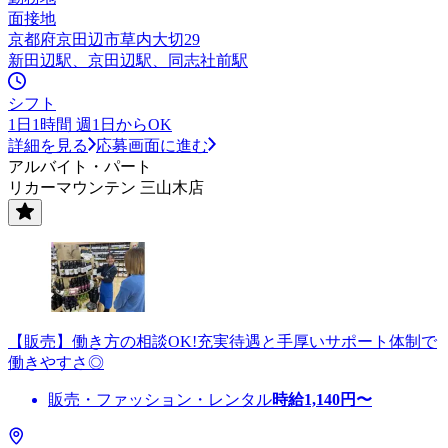
面接地
京都府京田辺市草内大切29
新田辺駅、京田辺駅、同志社前駅
シフト
1日1時間 週1日からOK
詳細を見る
応募画面に進む
アルバイト・パート
リカーマウンテン 三山木店
【販売】働き方の相談OK!充実待遇と手厚いサポート体制で
働きやすさ◎
販売・ファッション・レンタル
時給
1,140
円〜