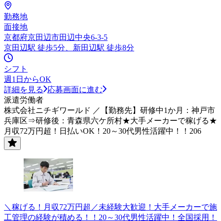
勤務地
面接地
京都府京田辺市田辺中央6-3-5
京田辺駅 徒歩5分、新田辺駅 徒歩8分
シフト
週1日からOK
詳細を見る
応募画面に進む
派遣労働者
株式会社ニチギワールド ／【勤務先】研修中1か月：神戸市
兵庫区⇒研修後：青森県六ケ所村★大手メーカーで稼げる★
月収72万円超！日払いOK！20～30代男性活躍中！！206
＼稼げる！月収72万円超／未経験大歓迎！大手メーカーで施
工管理の経験が積める！！20～30代男性活躍中！全国採用！