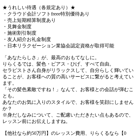
★うれしい待遇（各規定あり）★
・クラウド会計ソフトfreee特別優待あり
・売上短期精算制度あり
・見舞金制度
・施術割引制度
・友人紹介お礼金制度
・日本リラクゼーション業協会認定資格が取得可能
「あなたらしさ」が、最高のおもてなしに。
りらくるでは、髪色・ピアス・ひげ、すべて自由。
セラピストさん自身がリラックスして、自分らしく輝いてい
ることが、お客様への質の高いサービスに繋がると考えてい
ます。
「その髪色素敵ですね！」なんて、お客様との会話が弾むこ
とも。
あなたのお気に入りのスタイルで、お客様を笑顔にしません
か？
※身だしなみについて、ご配慮いただきたい点もあるので、
レッスン前にお伝えしますね。
【他社なら約50万円】のレッスン費用、りらくるなら【0