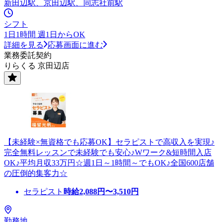
新田辺駅、京田辺駅、同志社前駅
シフト
1日1時間 週1日からOK
詳細を見る
応募画面に進む
業務委託契約
りらくる 京田辺店
【未経験×無資格でも応募OK】セラピストで高収入を実現♪
完全無料レッスンで未経験でも安心♪Wワーク&短時間入店
OK♪平均月収33万円☆週1日～1時間～でもOK♪全国600店舗
の圧倒的集客力☆
セラピスト
時給
2,088
円〜
3,510
円
勤務地