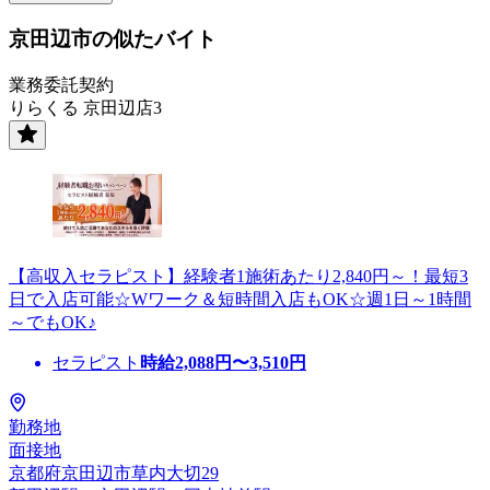
京田辺市の似たバイト
業務委託契約
りらくる 京田辺店3
【高収入セラピスト】経験者1施術あたり2,840円～！最短3
日で入店可能☆Wワーク＆短時間入店もOK☆週1日～1時間
～でもOK♪
セラピスト
時給
2,088
円〜
3,510
円
勤務地
面接地
京都府京田辺市草内大切29