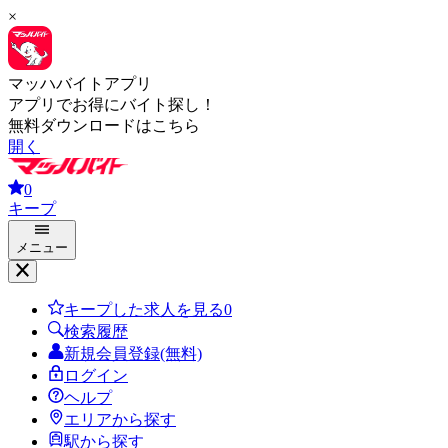
×
マッハバイトアプリ
アプリでお得にバイト探し！
無料ダウンロードはこちら
開く
0
キープ
メニュー
キープした求人を見る
0
検索履歴
新規会員登録(無料)
ログイン
ヘルプ
エリアから探す
駅から探す