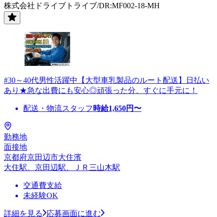
株式会社ドライブトライブ/DR:MF002-18-MH
#30～40代男性活躍中【大型車乳製品のルート配送】日払い
あり★急な出費にも安心◎頑張った分、すぐに手元に！
配送・物流スタッフ
時給
1,650
円〜
勤務地
面接地
京都府京田辺市大住濱
大住駅、京田辺駅、ＪＲ三山木駅
交通費支給
未経験OK
詳細を見る
応募画面に進む