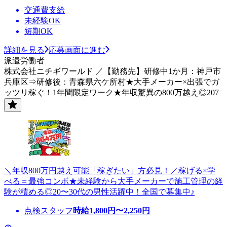
交通費支給
未経験OK
短期OK
詳細を見る
応募画面に進む
派遣労働者
株式会社ニチギワールド ／【勤務先】研修中1か月：神戸市
兵庫区⇒研修後：青森県六ケ所村★大手メーカー×出張でガ
ッツリ稼ぐ！1年間限定ワーク★年収驚異の800万越え◎207
＼年収800万円越え可能「稼ぎたい」方必見！／稼げる×学
べる＝最強コンボ★未経験から大手メーカーで施工管理の経
験が積める◎20〜30代の男性活躍中！全国で募集中♪
点検スタッフ
時給
1,800
円〜
2,250
円