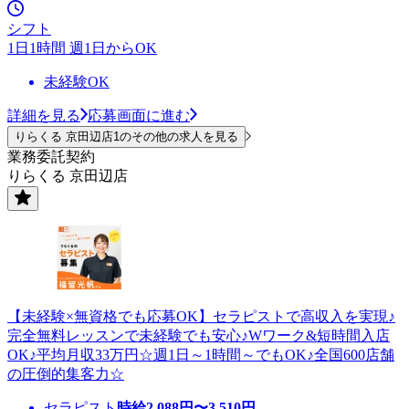
シフト
1日1時間 週1日からOK
未経験OK
詳細を見る
応募画面に進む
りらくる 京田辺店1のその他の求人を見る
業務委託契約
りらくる 京田辺店
【未経験×無資格でも応募OK】セラピストで高収入を実現♪
完全無料レッスンで未経験でも安心♪Wワーク&短時間入店
OK♪平均月収33万円☆週1日～1時間～でもOK♪全国600店舗
の圧倒的集客力☆
セラピスト
時給
2,088
円〜
3,510
円