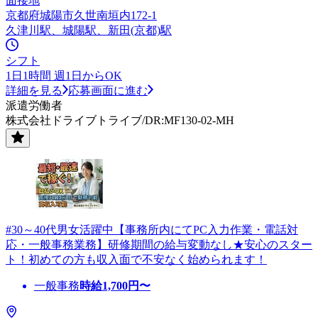
面接地
京都府城陽市久世南垣内172-1
久津川駅、城陽駅、新田(京都)駅
シフト
1日1時間 週1日からOK
詳細を見る
応募画面に進む
派遣労働者
株式会社ドライブトライブ/DR:MF130-02-MH
#30～40代男女活躍中【事務所内にてPC入力作業・電話対
応・一般事務業務】研修期間の給与変動なし★安心のスター
ト！初めての方も収入面で不安なく始められます！
一般事務
時給
1,700
円〜