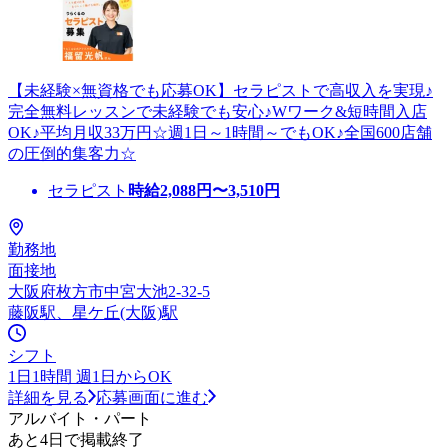
【未経験×無資格でも応募OK】セラピストで高収入を実現♪
完全無料レッスンで未経験でも安心♪Wワーク&短時間入店
OK♪平均月収33万円☆週1日～1時間～でもOK♪全国600店舗
の圧倒的集客力☆
セラピスト
時給
2,088
円〜
3,510
円
勤務地
面接地
大阪府枚方市中宮大池2-32-5
藤阪駅、星ケ丘(大阪)駅
シフト
1日1時間 週1日からOK
詳細を見る
応募画面に進む
アルバイト・パート
あと4日で掲載終了