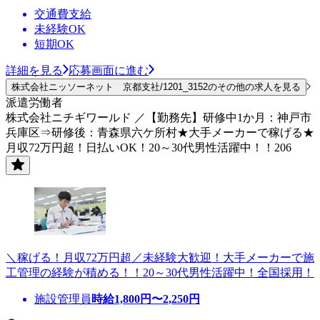
交通費支給
未経験OK
短期OK
詳細を見る
応募画面に進む
株式会社ニッソーネット 京都支社/1201_3152のその他の求人を見る
派遣労働者
株式会社ニチギワールド ／【勤務先】研修中1か月：神戸市
兵庫区⇒研修後：青森県六ケ所村★大手メーカーで稼げる★
月収72万円超！日払いOK！20～30代男性活躍中！！206
＼稼げる！月収72万円超／未経験大歓迎！大手メーカーで施
工管理の経験が積める！！20～30代男性活躍中！全国採用！
施設管理員
時給
1,800
円〜
2,250
円