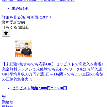
未経験OK
詳細を見る
応募画面に進む
業務委託契約
りらくる 城陽店
【未経験×無資格でも応募OK】セラピストで高収入を実現♪
完全無料レッスンで未経験でも安心♪Wワーク&短時間入店
OK♪平均月収33万円☆週1日～1時間～でもOK♪全国600店舗
の圧倒的集客力☆
セラピスト
時給
2,088
円〜
3,510
円
勤務地