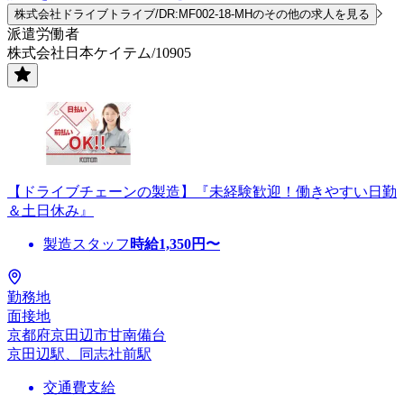
株式会社ドライブトライブ/DR:MF002-18-MHのその他の求人を見る
派遣労働者
株式会社日本ケイテム/10905
【ドライブチェーンの製造】『未経験歓迎！働きやすい日勤
＆土日休み』
製造スタッフ
時給
1,350
円〜
勤務地
面接地
京都府京田辺市甘南備台
京田辺駅、同志社前駅
交通費支給