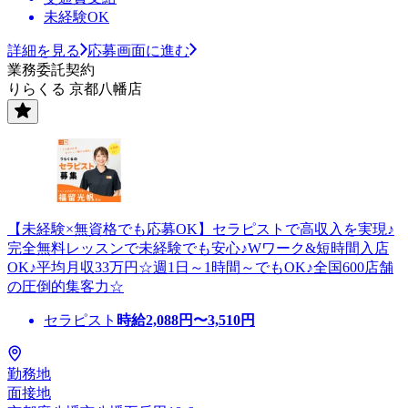
未経験OK
詳細を見る
応募画面に進む
業務委託契約
りらくる 京都八幡店
【未経験×無資格でも応募OK】セラピストで高収入を実現♪
完全無料レッスンで未経験でも安心♪Wワーク&短時間入店
OK♪平均月収33万円☆週1日～1時間～でもOK♪全国600店舗
の圧倒的集客力☆
セラピスト
時給
2,088
円〜
3,510
円
勤務地
面接地