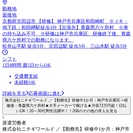
勤務地
面接地
京都府京田辺市 【研修】 神戸市兵庫区和田崎町 ※ＪＲ・
地下鉄：和田岬駅徒歩3分【出張先】青森県六ケ所村 ※車
の持ち込み不可 ※研修は神戸市兵庫区、研修終了後、青森
県六ケ所村での勤務になります。
松井山手駅 徒歩5分、京田辺駅 徒歩5分、三山木駅 徒歩5分
シフト
1日8時間 週5日からOK
交通費支給
未経験OK
詳細を見る
応募画面に進む
株式会社ニチギワールド ／【勤務先】研修中1か月：神戸市兵庫区⇒研
修後：青森県六ケ所村★大手メーカーで稼げる★月収72万円超！日払
いOK！20～30代男性活躍中！！206のその他の求人を見る
派遣労働者
株式会社ニチギワールド ／【勤務先】研修中1か月：神戸市