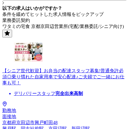
以下の求人はいかがですか？
条件を緩めてヒットした求人情報をピックアップ
業務委託契約
ワタミの宅食 京都京田辺営業所(宅配/業務委託/シニア向け)
【シニア世代歓迎】お弁当の配達スタッフ募集!普通免許必
須◎乗り慣れた自家用車で安心配達♪ご夫婦でご一緒にお仕
事も可！
デリバリースタッフ
完全出来高制
勤務地
面接地
京都府京田辺市興戸町田48
興戸駅、同志社前駅、京田辺駅、新田辺駅