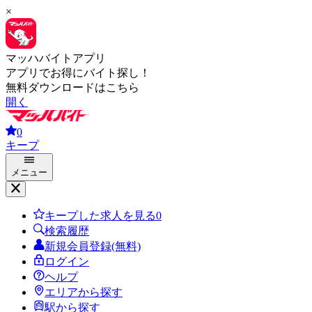
×
マッハバイトアプリ
アプリでお得にバイト探し！
無料ダウンロードはこちら
開く
0
キープ
メニュー
キープした求人を見る
0
検索履歴
新規会員登録(無料)
ログイン
ヘルプ
エリアから探す
駅から探す