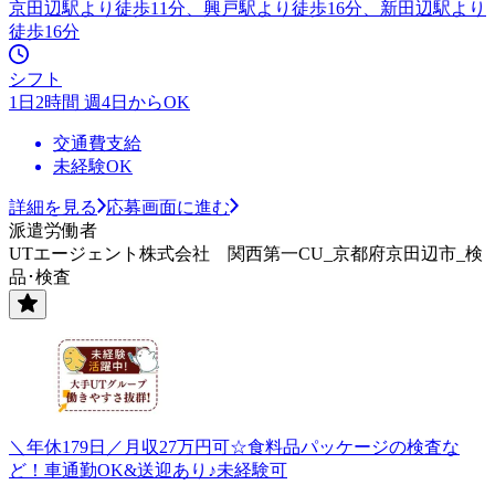
京田辺駅より徒歩11分、興戸駅より徒歩16分、新田辺駅より
徒歩16分
シフト
1日2時間 週4日からOK
交通費支給
未経験OK
詳細を見る
応募画面に進む
派遣労働者
UTエージェント株式会社 関西第一CU_京都府京田辺市_検
品･検査
＼年休179日／月収27万円可☆食料品パッケージの検査な
ど！車通勤OK&送迎あり♪未経験可