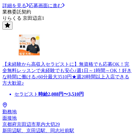
詳細を見る
応募画面に進む
業務委託契約
りらくる 京田辺店1
【未経験から高収入セラピストに】無資格でも応募OK！完
全無料レッスンで未経験でも安心♪週1日～1時間～OK！好き
な時間に働ける♪60分最大3510円★週20時間以上入店できる
方大歓迎♪
セラピスト
時給
2,088
円〜
3,510
円
勤務地
面接地
京都府京田辺市草内大切29
新田辺駅、京田辺駅、同志社前駅