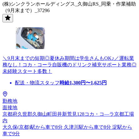
(株)シンクランホールディングス_久御山RS_同乗・作業補助
（9月末まで）_37296
＼9月末までの短期◎夏休み期間は学生さんもOK♪／運転業
務なし！コカ・コーラ自販機のドリンク補充サポート業務◎
未経験スタート多数！
配送・物流スタッフ
時給
1,300
円〜
1,625
円
勤務地
面接地
京都府久世郡久御山町田井新荒見128コカ・コ―ラ京都工場
内
大久保(京都)駅から車で8分 久津川駅から車で8分 淀駅から
車で9分