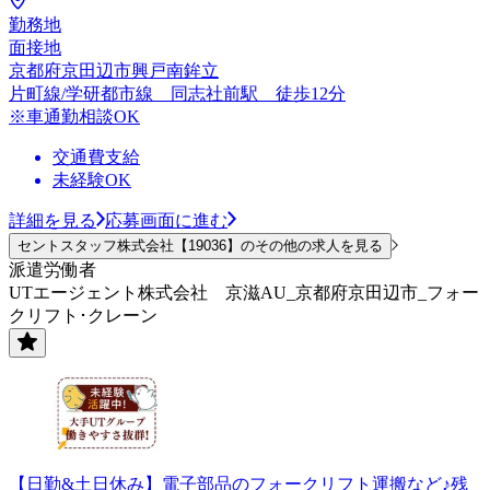
勤務地
面接地
京都府京田辺市興戸南鉾立
片町線/学研都市線 同志社前駅 徒歩12分
※車通勤相談OK
交通費支給
未経験OK
詳細を見る
応募画面に進む
セントスタッフ株式会社【19036】のその他の求人を見る
派遣労働者
UTエージェント株式会社 京滋AU_京都府京田辺市_フォー
クリフト･クレーン
【日勤&土日休み】電子部品のフォークリフト運搬など♪残