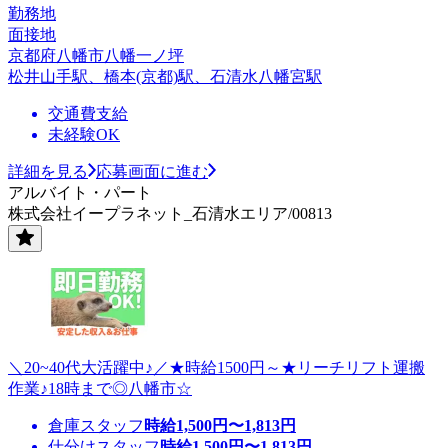
勤務地
面接地
京都府八幡市八幡一ノ坪
松井山手駅、橋本(京都)駅、石清水八幡宮駅
交通費支給
未経験OK
詳細を見る
応募画面に進む
アルバイト・パート
株式会社イープラネット_石清水エリア/00813
＼20~40代大活躍中♪／★時給1500円～★リーチリフト運搬
作業♪18時まで◎八幡市☆
倉庫スタッフ
時給
1,500
円〜
1,813
円
仕分けスタッフ
時給
1,500
円〜
1,813
円