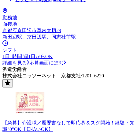
勤務地
面接地
京都府京田辺市草内大切29
新田辺駅、京田辺駅、同志社前駅
シフト
1日1時間 週1日からOK
詳細を見る
応募画面に進む
派遣労働者
株式会社ニッソーネット 京都支社/1201_6220
【急募】介護職／履歴書なしで即応募＆スグ開始！経験・知
識"0"OK【日払いOK】