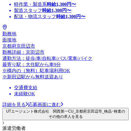
軽作業・製造系
時給
1,300
円〜
製造スタッフ
時給
1,300
円〜
配送・物流スタッフ
時給
1,300
円〜
勤務地
面接地
京都府京田辺市
勤務詳細：京田辺市
通勤方法：徒歩/車/自転車/バス/電車/バイク
最寄り駅：大住駅から車9分
※構内の（無料）駐車場利用OK
※新田辺駅から無料送迎あり
交通費支給
未経験OK
詳細を見る
応募画面に進む
UTエージェント株式会社 関西第一CU_京都府京田辺市_検品･検査の
その他の求人を見る
派遣労働者