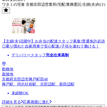
ワタミの宅食 京都京田辺営業所(宅配/業務委託/主婦(夫)向け)
【主婦(夫)活躍中】お弁当の配達スタッフ募集!普通免許必須
◎乗り慣れた自家用車で安心配達♪子供を連れて働ける！
デリバリースタッフ
完全出来高制
勤務地
面接地
京都府京田辺市興戸町田48
興戸駅、同志社前駅、京田辺駅、新田辺駅
未経験OK
詳細を見る
応募画面に進む