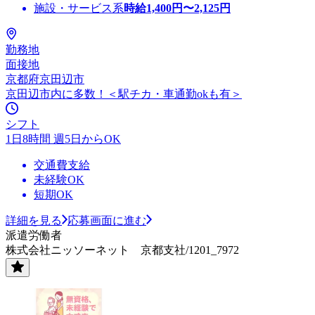
施設・サービス系
時給
1,400
円〜
2,125
円
勤務地
面接地
京都府京田辺市
京田辺市内に多数！＜駅チカ・車通勤okも有＞
シフト
1日8時間 週5日からOK
交通費支給
未経験OK
短期OK
詳細を見る
応募画面に進む
派遣労働者
株式会社ニッソーネット 京都支社/1201_7972