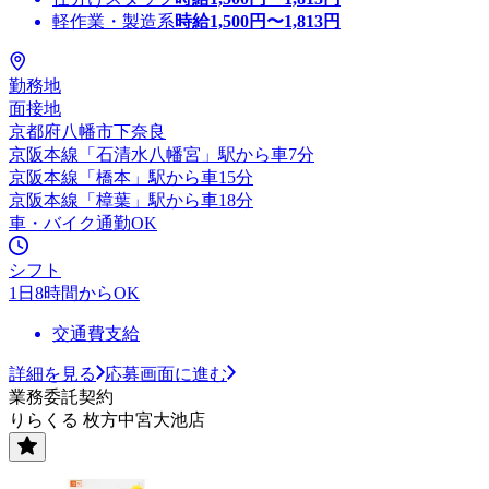
軽作業・製造系
時給
1,500
円〜
1,813
円
勤務地
面接地
京都府八幡市下奈良
京阪本線「石清水八幡宮」駅から車7分
京阪本線「橋本」駅から車15分
京阪本線「樟葉」駅から車18分
車・バイク通勤OK
シフト
1日8時間からOK
交通費支給
詳細を見る
応募画面に進む
業務委託契約
りらくる 枚方中宮大池店