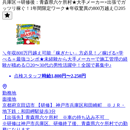
兵庫区⇒研修後：青森県六ケ所村★大手メーカー×出張でガ
ッツリ稼ぐ！1年間限定ワーク★年収驚異の800万越え◎205
＼年収800万円越え可能「稼ぎたい」方必見！／稼げる×学
べる＝最強コンボ★未経験から大手メーカーで施工管理の経
験が積める◎20〜30代の男性活躍中！全国で募集中♪
点検スタッフ
時給
1,800
円〜
2,250
円
勤務地
面接地
京都府京田辺市 【研修】 神戸市兵庫区和田崎町 ※ＪＲ・
地下鉄：和田岬駅徒歩3分
【出張先】青森県六ケ所村 ※車の持ち込み不可
※研修は神戸市兵庫区、研修終了後、青森県六ケ所村での勤
務になります。