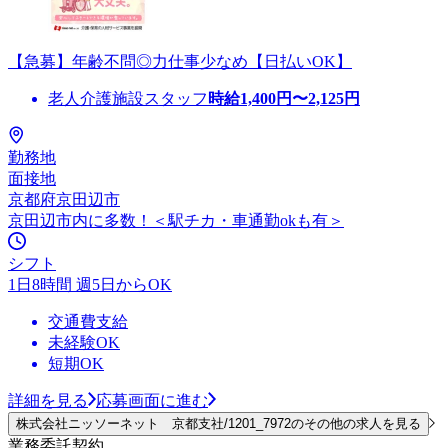
【急募】年齢不問◎力仕事少なめ【日払いOK】
老人介護施設スタッフ
時給
1,400
円〜
2,125
円
勤務地
面接地
京都府京田辺市
京田辺市内に多数！＜駅チカ・車通勤okも有＞
シフト
1日8時間 週5日からOK
交通費支給
未経験OK
短期OK
詳細を見る
応募画面に進む
株式会社ニッソーネット 京都支社/1201_7972のその他の求人を見る
業務委託契約