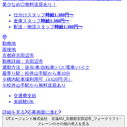
業少なめ◎無料送迎あり！
仕分けスタッフ
時給
1,380
円〜
倉庫スタッフ
時給
1,380
円〜
配送・物流スタッフ
時給
1,380
円〜
勤務地
面接地
京都府京田辺市
勤務詳細：京田辺市
通勤方法：徒歩/車/自転車/バス/電車/バイク
最寄り駅：松井山手駅から車10分
※構内駐車場利用可（4,620円/月）
※松井山手駅から無料送迎あり
交通費支給
未経験OK
詳細を見る
応募画面に進む
UTエージェント株式会社 京滋AU_京都府京田辺市_フォークリフト･
クレーンのその他の求人を見る