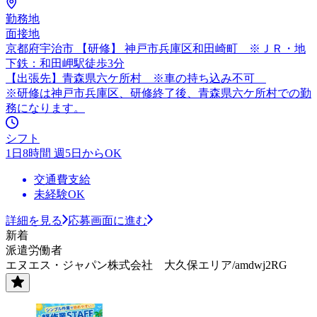
勤務地
面接地
京都府宇治市 【研修】 神戸市兵庫区和田崎町 ※ＪＲ・地
下鉄：和田岬駅徒歩3分
【出張先】青森県六ケ所村 ※車の持ち込み不可
※研修は神戸市兵庫区、研修終了後、青森県六ケ所村での勤
務になります。
シフト
1日8時間 週5日からOK
交通費支給
未経験OK
詳細を見る
応募画面に進む
新着
派遣労働者
エヌエス・ジャパン株式会社 大久保エリア/amdwj2RG