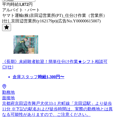
平均時給
1,872
円
アルバイト・パート
ヤマト運輸(株)京田辺営業所(PT)_仕分け作業（営業所）
[仕]_京田辺営業所(y162179pt)(広告No.Y00000615007)
《長期》未経験者歓迎！簡単仕分け作業★シフト相談可
◎[仕]
倉庫スタッフ
時給
1,300
円〜
勤務地
面接地
京都府京田辺市興戸犬伏33-1 片町線「京田辺駅」より徒歩
11分 ※下記の駅名および徒歩時間は、実際の勤務地とは異
なる可能性がありますので、ご注意ください。