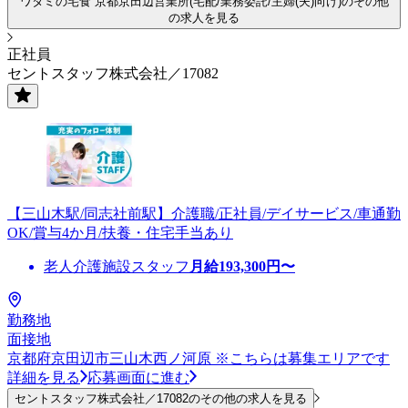
ワタミの宅食 京都京田辺営業所(宅配/業務委託/主婦(夫)向け)のその他
の求人を見る
正社員
セントスタッフ株式会社／17082
【三山木駅/同志社前駅】介護職/正社員/デイサービス/車通勤
OK/賞与4か月/扶養・住宅手当あり
老人介護施設スタッフ
月給
193,300
円〜
勤務地
面接地
京都府京田辺市三山木西ノ河原 ※こちらは募集エリアです
詳細を見る
応募画面に進む
セントスタッフ株式会社／17082のその他の求人を見る