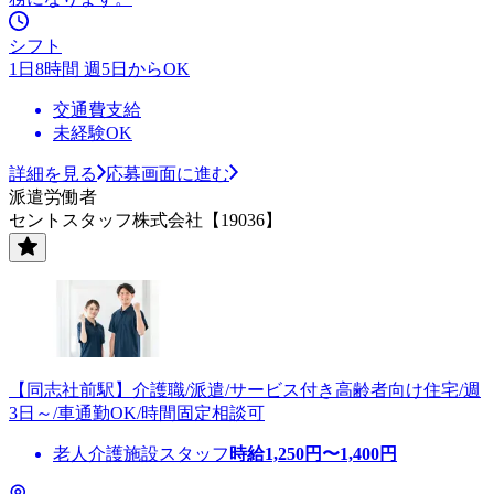
シフト
1日8時間 週5日からOK
交通費支給
未経験OK
詳細を見る
応募画面に進む
派遣労働者
セントスタッフ株式会社【19036】
【同志社前駅】介護職/派遣/サービス付き高齢者向け住宅/週
3日～/車通勤OK/時間固定相談可
老人介護施設スタッフ
時給
1,250
円〜
1,400
円