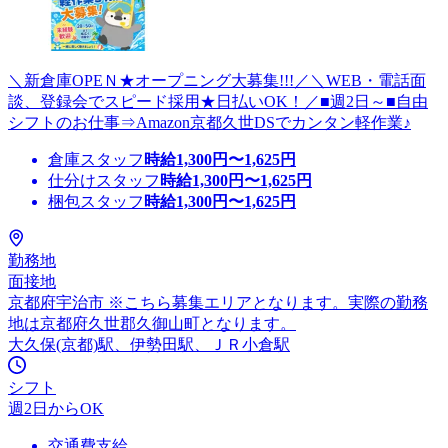
＼新倉庫OPEＮ★オープニング大募集!!!／＼WEB・電話面
談、登録会でスピード採用★日払いOK！／■週2日～■自由
シフトのお仕事⇒Amazon京都久世DSでカンタン軽作業♪
倉庫スタッフ
時給
1,300
円〜
1,625
円
仕分けスタッフ
時給
1,300
円〜
1,625
円
梱包スタッフ
時給
1,300
円〜
1,625
円
勤務地
面接地
京都府宇治市 ※こちら募集エリアとなります。実際の勤務
地は京都府久世郡久御山町となります。
大久保(京都)駅、伊勢田駅、ＪＲ小倉駅
シフト
週2日からOK
交通費支給