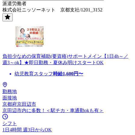
派遣労働者
株式会社ニッソーネット 京都支社/1201_3152
負担少なめの保育補助(要資格)サポートメイン【1日4h～／
週3～ok】★即日勤務・夏休み明けスタートOK
幼児教育スタッフ
時給
1,600
円〜
勤務地
面接地
京都府京田辺市
京田辺市内に多数！＜駅チカ・車通勤okも有＞
シフト
1日4時間 週3日からOK