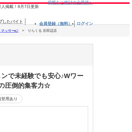
掲載をご検討の企業様へ
求人掲載！8月7日更新
プしたバイト
会員登録（無料）
ログイン
・マッサージ
りらくる 京田辺店
スンで未経験でも安心♪Wワー
舗の圧倒的集客力☆
員登用あり