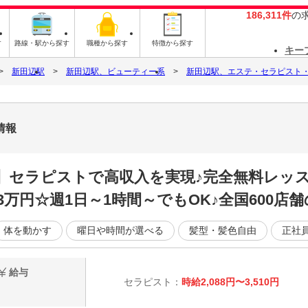
186,311件
の
す
路線・駅から探す
職種から探す
特徴から探す
キー
新田辺駅
新田辺駅、ビューティー系
新田辺駅、エステ・セラピスト
情報
K】セラピストで高収入を実現♪完全無料レッ
3万円☆週1日～1時間～でもOK♪全国600店
体を動かす
曜日や時間が選べる
髪型・髪色自由
正社
給与
セラピスト：
時給2,088円〜3,510円