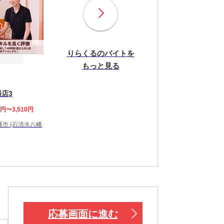
りらくるのバイトを
もっと見る
店3
8円〜3,510円
市 (石清水八幡
応募画面に進む