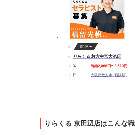
週1日〜
りらくる 枚方中宮大池店
時給2,088円〜3,510円
大阪府枚方市 (藤阪駅)
りらくる 京田辺店はこんな職