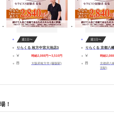
週1日〜
週1日〜
りらくる 枚方中宮大池店3
りらくる 京都八幡
時給2,088円〜3,510円
時給2,08
大阪府枚方市 (藤阪駅)
京都府八幡
宮駅)
場！