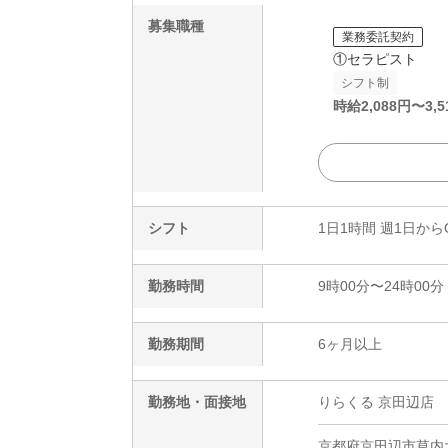
募集職種
業務委託契約
①セラピスト
シフト制
時給
2,088
円〜
3,5
シフト
1日1時間 週1日から
勤務時間
9時00分〜24時00分
勤務期間
6ヶ月以上
勤務地・面接地
りらくる 京田辺店
京都府京田辺市草内