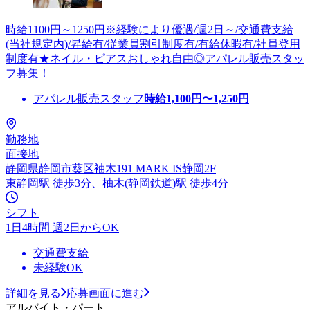
時給1100円～1250円※経験により優遇/週2日～/交通費支給
(当社規定内)/昇給有/従業員割引制度有/有給休暇有/社員登用
制度有★ネイル・ピアスおしゃれ自由◎アパレル販売スタッ
フ募集！
アパレル販売スタッフ
時給
1,100
円〜
1,250
円
勤務地
面接地
静岡県静岡市葵区袖木191 MARK IS静岡2F
東静岡駅 徒歩3分、柚木(静岡鉄道)駅 徒歩4分
シフト
1日4時間 週2日からOK
交通費支給
未経験OK
詳細を見る
応募画面に進む
アルバイト・パート