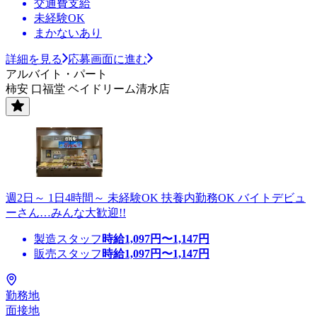
交通費支給
未経験OK
まかないあり
詳細を見る
応募画面に進む
アルバイト・パート
柿安 口福堂 ベイドリーム清水店
週2日～ 1日4時間～ 未経験OK 扶養内勤務OK バイトデビュ
ーさん…みんな大歓迎!!
製造スタッフ
時給
1,097
円〜
1,147
円
販売スタッフ
時給
1,097
円〜
1,147
円
勤務地
面接地