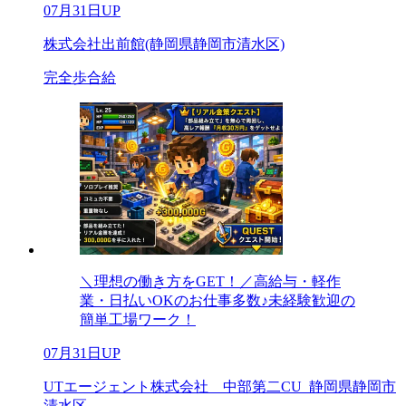
07月31日UP
株式会社出前館(静岡県静岡市清水区)
完全歩合給
＼理想の働き方をGET！／高給与・軽作
業・日払いOKのお仕事多数♪未経験歓迎の
簡単工場ワーク！
07月31日UP
UTエージェント株式会社 中部第二CU_静岡県静岡市
清水区