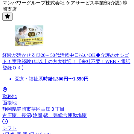
マンパワーグループ株式会社 ケアサービス事業部(介護) 静
岡支店
経験が活かせる◎20～50代活躍中日払いOK◆介護のオシゴ
ト！実務経験1年以上の方大歓迎！【来社不要！WEB・電話
登録ＯＫ】
医療・福祉系
時給
1,300
円〜
1,550
円
勤務地
面接地
静岡県静岡市葵区古庄３丁目
古庄駅、長沼(静岡)駅、県総合運動場駅
シフト