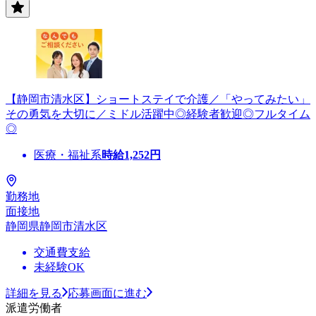
【静岡市清水区】ショートステイで介護／「やってみたい」
その勇気を大切に／ミドル活躍中◎経験者歓迎◎フルタイム
◎
医療・福祉系
時給
1,252
円
勤務地
面接地
静岡県静岡市清水区
交通費支給
未経験OK
詳細を見る
応募画面に進む
派遣労働者