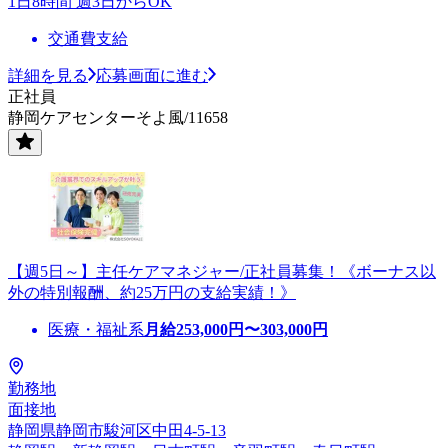
1日8時間 週3日からOK
交通費支給
詳細を見る
応募画面に進む
正社員
静岡ケアセンターそよ風/11658
【週5日～】主任ケアマネジャー/正社員募集！《ボーナス以
外の特別報酬、約25万円の支給実績！》
医療・福祉系
月給
253,000
円〜
303,000
円
勤務地
面接地
静岡県静岡市駿河区中田4-5-13