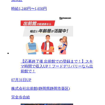
時給1,240円〜1,650円
【応募終了後 出前館での登録まで！】スキ
マ時間で収入UP！フードデリバリーなら出
前館で！
07月31日UP
株式会社出前館(静岡県静岡市葵区)
完全歩合給