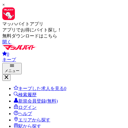
×
マッハバイトアプリ
アプリでお得にバイト探し！
無料ダウンロードはこちら
開く
0
キープ
メニュー
キープした求人を見る
0
検索履歴
新規会員登録(無料)
ログイン
ヘルプ
エリアから探す
駅から探す