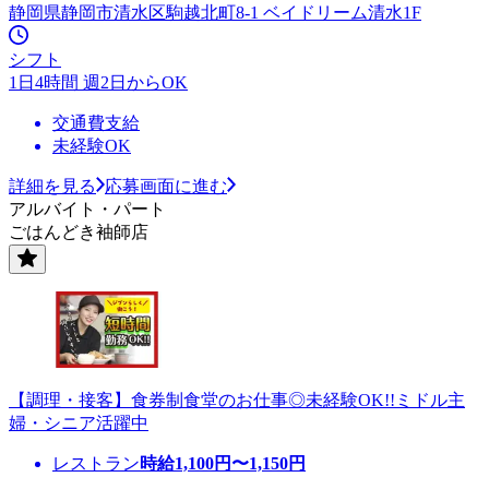
静岡県静岡市清水区駒越北町8-1 ベイドリーム清水1F
シフト
1日4時間 週2日からOK
交通費支給
未経験OK
詳細を見る
応募画面に進む
アルバイト・パート
ごはんどき袖師店
【調理・接客】食券制食堂のお仕事◎未経験OK!!ミドル主
婦・シニア活躍中
レストラン
時給
1,100
円〜
1,150
円