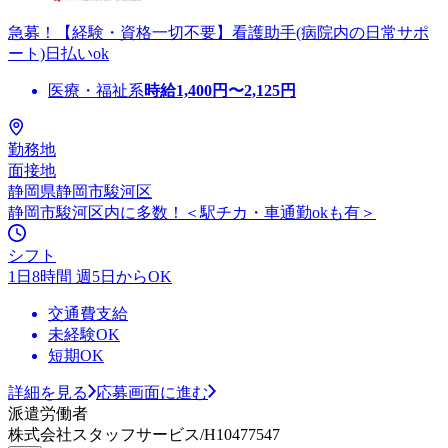
急募！【経験・資格一切不要】看護助手(病院内の日常サポ
ート)日払いok
医療・福祉系
時給
1,400
円〜
2,125
円
勤務地
面接地
静岡県静岡市駿河区
静岡市駿河区内に多数！＜駅チカ・車通勤okも有＞
シフト
1日8時間 週5日からOK
交通費支給
未経験OK
短期OK
詳細を見る
応募画面に進む
派遣労働者
株式会社スタッフサービス/H10477547