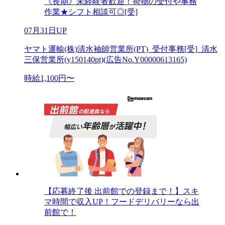
《長期》未経験者歓迎！荷物の受付や事務
作業★シフト相談可◎[受]
07月31日UP
ヤマト運輸(株)清水袖師営業所(PT)_受付事務[受]_清水
三保営業所(y150140pt)(広告No.Y00000613165)
時給1,100円〜
【応募終了後 出前館での登録まで！】スキ
マ時間で収入UP！フードデリバリーなら出
前館で！