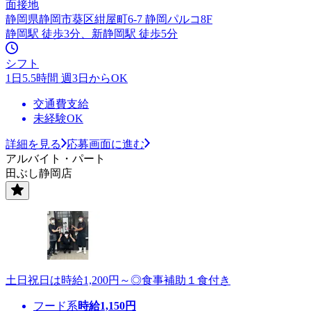
面接地
静岡県静岡市葵区紺屋町6-7 静岡パルコ8F
静岡駅 徒歩3分、新静岡駅 徒歩5分
シフト
1日5.5時間 週3日からOK
交通費支給
未経験OK
詳細を見る
応募画面に進む
アルバイト・パート
田ぶし静岡店
土日祝日は時給1,200円～◎食事補助１食付き
フード系
時給
1,150
円