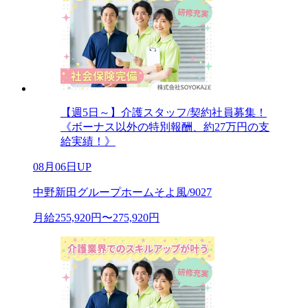
【週5日～】介護スタッフ/契約社員募集！
《ボーナス以外の特別報酬、約27万円の支
給実績！》
08月06日UP
中野新田グループホームそよ風/9027
月給255,920円〜275,920円