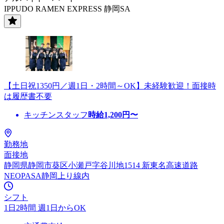
IPPUDO RAMEN EXPRESS 静岡SA
【土日祝1350円／週1日・2時間～OK】未経験歓迎！面接時
は履歴書不要
キッチンスタッフ
時給
1,200
円〜
勤務地
面接地
静岡県静岡市葵区小瀬戸字谷川地1514 新東名高速道路
NEOPASA静岡上り線内
シフト
1日2時間 週1日からOK