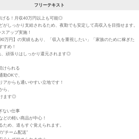
フリーテキスト
稼げる！月収40万円以上も可能◎
どがしっかり支給されるため、夜勤でも安定して高収入を目指せます。
ースアップ実施！
490万円】の実績もあり、「収入を重視したい」「家族のために稼ぎた
すすめ！
れ、頑張りはしっかり還元されます◎
続けられる
通勤OKで、
リアからも通いやすい立地です！
から、
けます◎
ぎない仕事
などの軽い商品が中心！
るため、道もすぐ覚えられます。
“チーム配送”