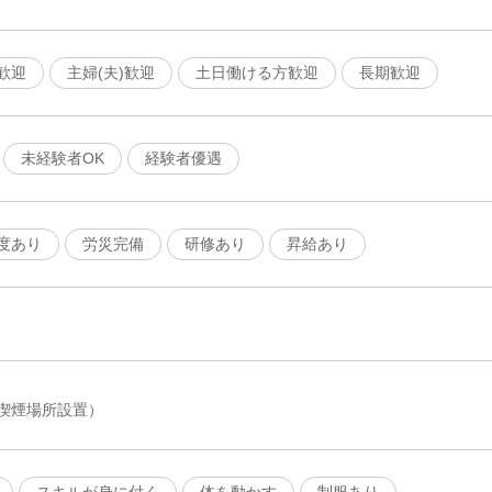
歓迎
主婦(夫)歓迎
土日働ける方歓迎
長期歓迎
未経験者OK
経験者優遇
度あり
労災完備
研修あり
昇給あり
喫煙場所設置）
スキルが身に付く
体を動かす
制服あり