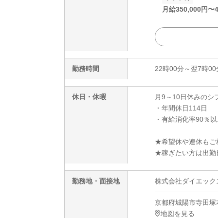
月給
350,000
円〜
勤務時間
22時00分～翌7時00
休日・休暇
月9～10日休みのシ
・年間休日114日
・有給消化率90％以
★希望休や連休もご
★稼ぎたい方は出勤
勤務地・面接地
株式会社ダイエックス
京都府城陽市寺田塚本
地図を見る