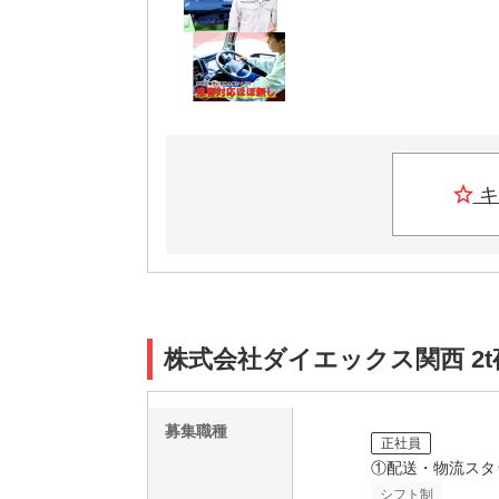
キ
株式会社ダイエックス関西 2
募集職種
正社員
①配送・物流スタ
シフト制