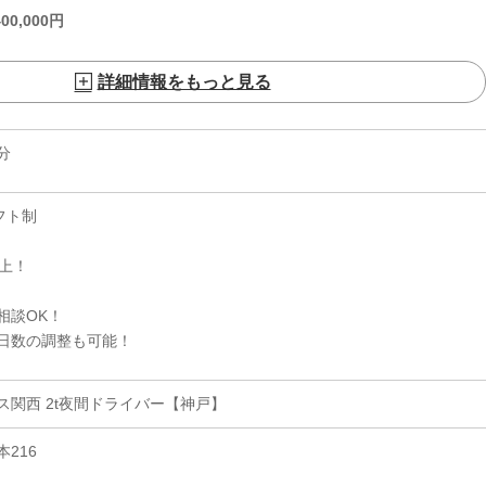
400,000
円
詳細情報をもっと見る
分
フト制
上！
相談OK！
日数の調整も可能！
関西 2t夜間ドライバー【神戸】
216