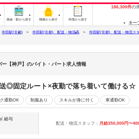
186,300件
の
す
路線・駅から探す
職種から探す
特徴から探す
キー
寺田駅(京都)
寺田駅(京都)、配送・物流系
寺田駅(京都)、配送・物流ス
】
イバー【神戸】のバイト・パート求人情報
送◎固定ルート×夜勤で落ち着いて働ける☆【
ク通勤OK
制服あり
スキルが身に付く
車通勤OK
給与
配送・物流スタッフ：
月給350,000円〜40