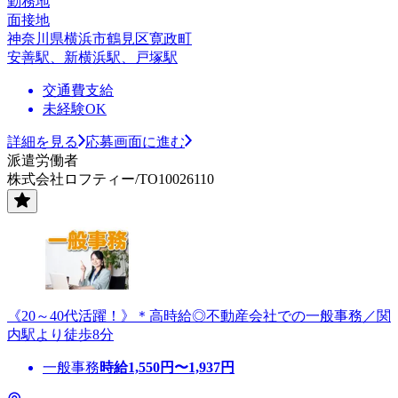
勤務地
面接地
神奈川県横浜市鶴見区寛政町
安善駅、新横浜駅、戸塚駅
交通費支給
未経験OK
詳細を見る
応募画面に進む
派遣労働者
株式会社ロフティー/TO10026110
《20～40代活躍！》＊高時給◎不動産会社での一般事務／関
内駅より徒歩8分
一般事務
時給
1,550
円〜
1,937
円