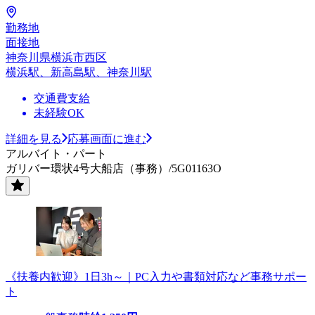
勤務地
面接地
神奈川県横浜市西区
横浜駅、新高島駅、神奈川駅
交通費支給
未経験OK
詳細を見る
応募画面に進む
アルバイト・パート
ガリバー環状4号大船店（事務）/5G01163O
《扶養内歓迎》1日3h～｜PC入力や書類対応など事務サポー
ト