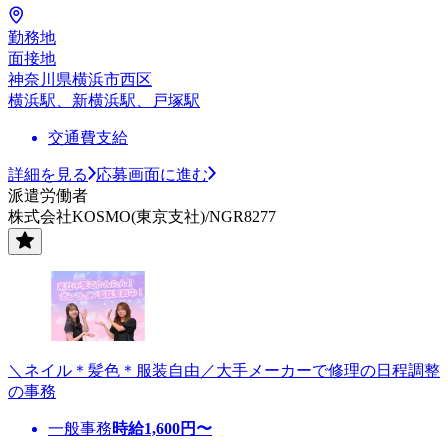
勤務地
面接地
神奈川県横浜市西区
横浜駅、新横浜駅、戸塚駅
交通費支給
詳細を見る
応募画面に進む
派遣労働者
株式会社KOSMO(東京支社)/NGR8277
＼ネイル＊髪色＊服装自由／大手メーカーで修理の日程調整
の事務
一般事務
時給
1,600
円〜