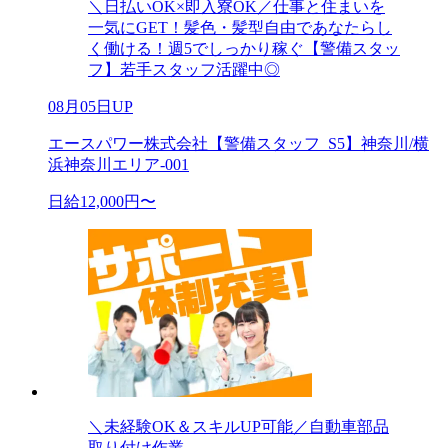
＼日払いOK×即入寮OK／仕事と住まいを
一気にGET！髪色・髪型自由であなたらし
く働ける！週5でしっかり稼ぐ【警備スタッ
フ】若手スタッフ活躍中◎
08月05日UP
エースパワー株式会社【警備スタッフ_S5】神奈川/横
浜神奈川エリア-001
日給12,000円〜
＼未経験OK＆スキルUP可能／自動車部品
取り付け作業