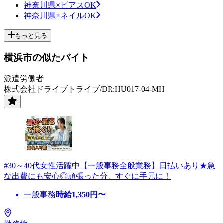
神奈川県×ピアスOK
神奈川県×ネイルOK
もっと見る
横浜市の似たバイト
派遣労働者
株式会社ドライブトライブ/DR:HU017-04-MH
#30～40代女性活躍中【一般事務全般業務】日払いあり★急
な出費にも安心◎頑張った分、すぐに手元に！
一般事務
時給
1,350
円〜