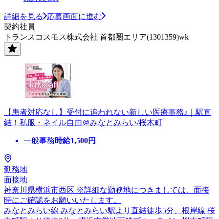
詳細を見る
応募画面に進む
契約社員
トランスコスモス株式会社 首都圏エリア(1301359)wk
【患者対応なし】受付に追われない新しい医療事務♪｜駅直
結！私服・ネイル自由＠みなとみらい/桜木町
一般事務
時給
1,500
円
勤務地
面接地
神奈川県横浜市西区 ※詳細な勤務地につきましては、面接
時にご確認をお願いいたします。
みなとみらい線 みなとみらい駅より直結徒歩5分、根岸線 桜