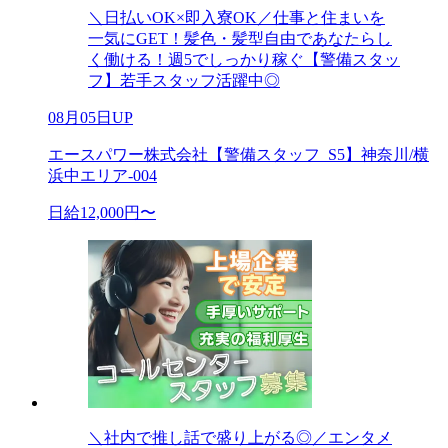
＼日払いOK×即入寮OK／仕事と住まいを
一気にGET！髪色・髪型自由であなたらし
く働ける！週5でしっかり稼ぐ【警備スタッ
フ】若手スタッフ活躍中◎
08月05日UP
エースパワー株式会社【警備スタッフ_S5】神奈川/横
浜中エリア-004
日給12,000円〜
＼社内で推し話で盛り上がる◎／エンタメ