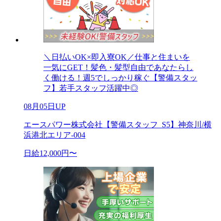
＼日払いOK×即入寮OK／仕事と住まいを
一気にGET！髪色・髪型自由であなたらし
く働ける！週5でしっかり稼ぐ【警備スタッ
フ】若手スタッフ活躍中◎
08月05日UP
エースパワー株式会社【警備スタッフ_S5】神奈川/横
浜港北エリア-004
日給12,000円〜