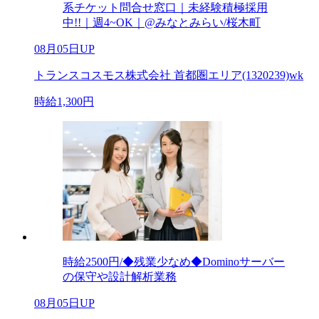
系チケット問合せ窓口｜未経験積極採用
中!!｜週4~OK｜@みなとみらい/桜木町
08月05日UP
トランスコスモス株式会社 首都圏エリア(1320239)wk
時給1,300円
時給2500円/◆残業少なめ◆Dominoサーバー
の保守や設計解析業務
08月05日UP