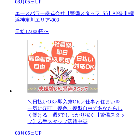
08月05日UP
エースパワー株式会社【警備スタッフ_S5】神奈川/横
浜神奈川エリア-003
日給12,000円〜
＼日払いOK×即入寮OK／仕事と住まいを
一気にGET！髪色・髪型自由であなたらし
く働ける！週5でしっかり稼ぐ【警備スタッ
フ】若手スタッフ活躍中◎
08月05日UP