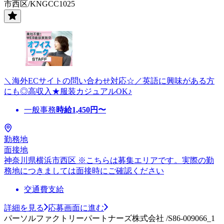
市西区/KNGCC1025
＼海外ECサイトの問い合わせ対応☆／英語に興味がある方
にも◎高収入★服装カジュアルOK♪
一般事務
時給
1,450
円〜
勤務地
面接地
神奈川県横浜市西区 ※こちらは募集エリアです。実際の勤
務地につきましては面接時にご確認ください
交通費支給
詳細を見る
応募画面に進む
パーソルファクトリーパートナーズ株式会社 /S86-009066_1