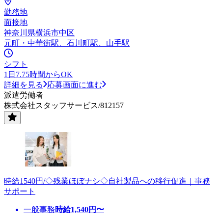
勤務地
面接地
神奈川県横浜市中区
元町・中華街駅、石川町駅、山手駅
シフト
1日7.75時間からOK
詳細を見る
応募画面に進む
派遣労働者
株式会社スタッフサービス/812157
時給1540円/◇残業ほぼナシ◇自社製品への移行促進｜事務
サポート
一般事務
時給
1,540
円〜