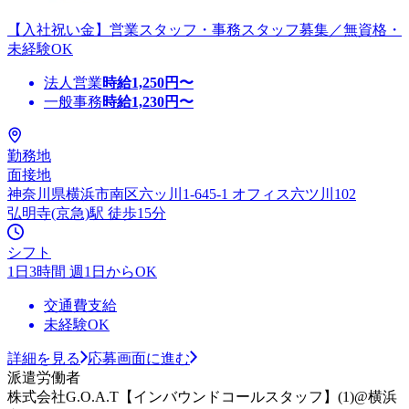
【入社祝い金】営業スタッフ・事務スタッフ募集／無資格・
未経験OK
法人営業
時給
1,250
円〜
一般事務
時給
1,230
円〜
勤務地
面接地
神奈川県横浜市南区六ッ川1-645-1 オフィス六ツ川102
弘明寺(京急)駅 徒歩15分
シフト
1日3時間 週1日からOK
交通費支給
未経験OK
詳細を見る
応募画面に進む
派遣労働者
株式会社G.O.A.T【インバウンドコールスタッフ】(1)@横浜