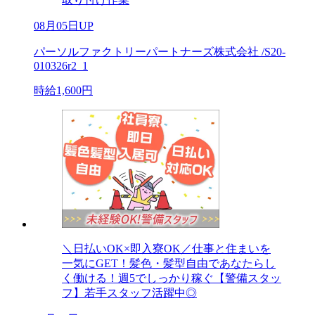
08月05日UP
パーソルファクトリーパートナーズ株式会社 /S20-
010326r2_1
時給1,600円
＼日払いOK×即入寮OK／仕事と住まいを
一気にGET！髪色・髪型自由であなたらし
く働ける！週5でしっかり稼ぐ【警備スタッ
フ】若手スタッフ活躍中◎