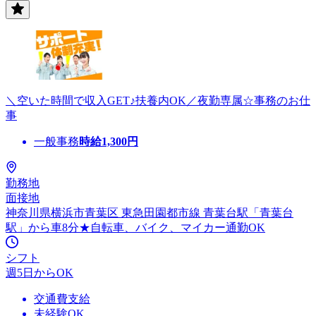
＼空いた時間で収入GET♪扶養内OK／夜勤専属☆事務のお仕
事
一般事務
時給
1,300
円
勤務地
面接地
神奈川県横浜市青葉区 東急田園都市線 青葉台駅「青葉台
駅」から車8分★自転車、バイク、マイカー通勤OK
シフト
週5日からOK
交通費支給
未経験OK