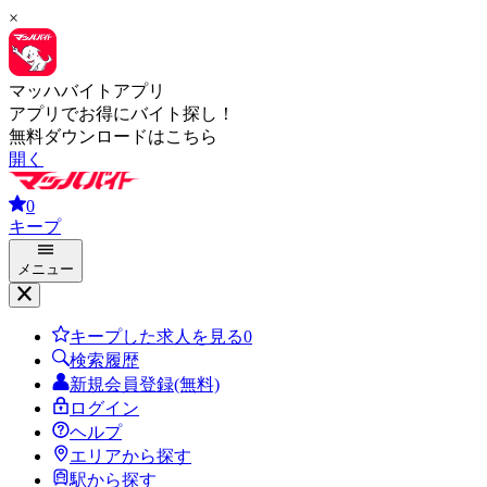
×
マッハバイトアプリ
アプリでお得にバイト探し！
無料ダウンロードはこちら
開く
0
キープ
メニュー
キープした求人を見る
0
検索履歴
新規会員登録(無料)
ログイン
ヘルプ
エリアから探す
駅から探す