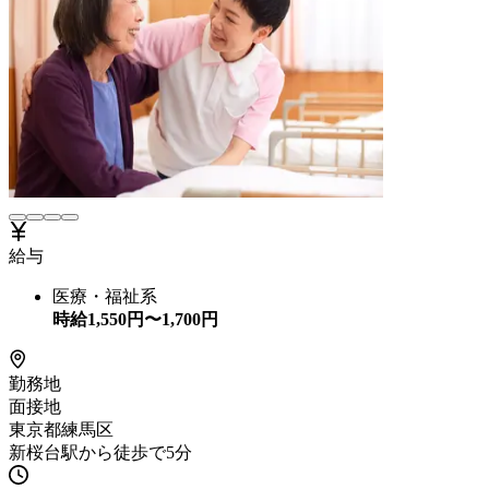
給与
医療・福祉系
時給
1,550
円〜
1,700
円
勤務地
面接地
東京都練馬区
新桜台駅から徒歩で5分