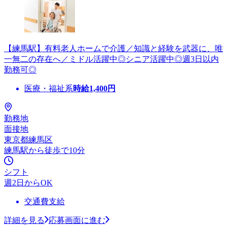
【練馬駅】有料老人ホームで介護／知識と経験を武器に、唯
一無二の存在へ／ミドル活躍中◎シニア活躍中◎週3日以内
勤務可◎
医療・福祉系
時給
1,400
円
勤務地
面接地
東京都練馬区
練馬駅から徒歩で10分
シフト
週2日からOK
交通費支給
詳細を見る
応募画面に進む