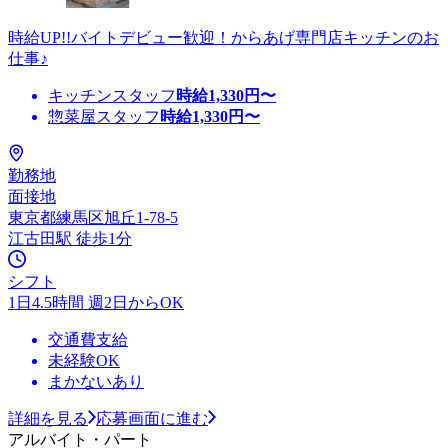
時給UP!!バイトデビュー歓迎！からあげ専門店キッチンのお
仕事♪
キッチンスタッフ
時給
1,330
円〜
惣菜屋スタッフ
時給
1,330
円〜
勤務地
面接地
東京都練馬区旭丘1-78-5
江古田駅 徒歩1分
シフト
1日4.5時間 週2日からOK
交通費支給
未経験OK
まかないあり
詳細を見る
応募画面に進む
アルバイト・パート