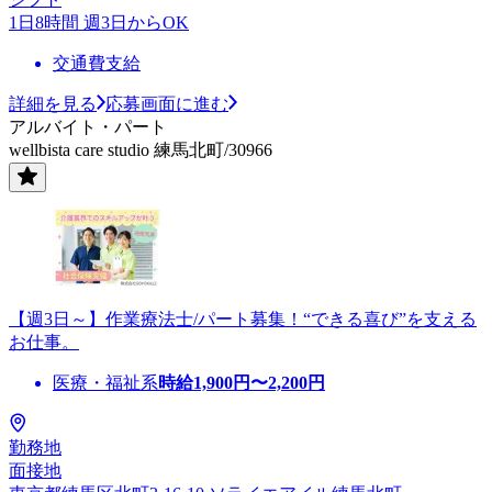
1日8時間 週3日からOK
交通費支給
詳細を見る
応募画面に進む
アルバイト・パート
wellbista care studio 練馬北町/30966
【週3日～】作業療法士/パート募集！“できる喜び”を支える
お仕事。
医療・福祉系
時給
1,900
円〜
2,200
円
勤務地
面接地