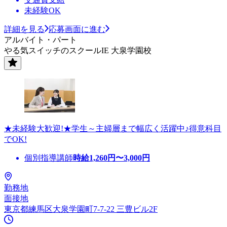
未経験OK
詳細を見る
応募画面に進む
アルバイト・パート
やる気スイッチのスクールIE 大泉学園校
★未経験大歓迎!★学生～主婦層まで幅広く活躍中♪得意科目
でOK!
個別指導講師
時給
1,260
円〜
3,000
円
勤務地
面接地
東京都練馬区大泉学園町7-7-22 三豊ビル2F