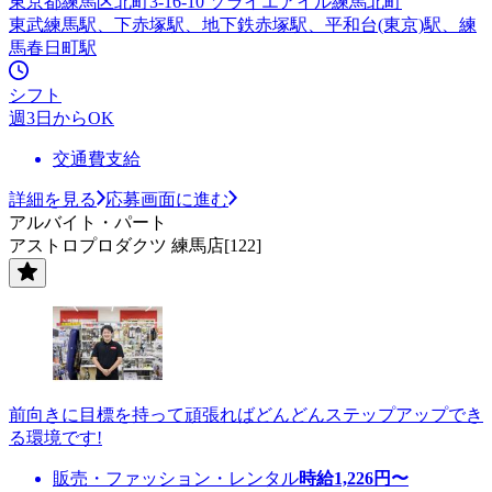
東京都練馬区北町3-16-10 ソライエアイル練馬北町
東武練馬駅、下赤塚駅、地下鉄赤塚駅、平和台(東京)駅、練
馬春日町駅
シフト
週3日からOK
交通費支給
詳細を見る
応募画面に進む
アルバイト・パート
アストロプロダクツ 練馬店[122]
前向きに目標を持って頑張ればどんどんステップアップでき
る環境です!
販売・ファッション・レンタル
時給
1,226
円〜