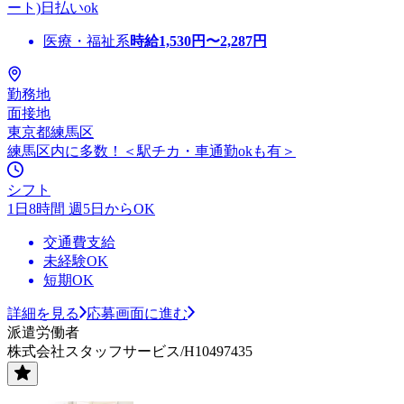
ート)日払いok
医療・福祉系
時給
1,530
円〜
2,287
円
勤務地
面接地
東京都練馬区
練馬区内に多数！＜駅チカ・車通勤okも有＞
シフト
1日8時間 週5日からOK
交通費支給
未経験OK
短期OK
詳細を見る
応募画面に進む
派遣労働者
株式会社スタッフサービス/H10497435