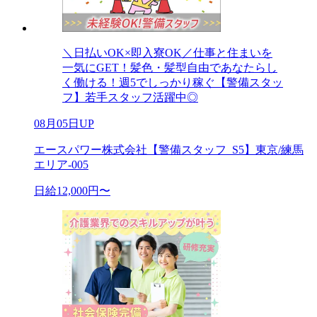
＼日払いOK×即入寮OK／仕事と住まいを
一気にGET！髪色・髪型自由であなたらし
く働ける！週5でしっかり稼ぐ【警備スタッ
フ】若手スタッフ活躍中◎
08月05日UP
エースパワー株式会社【警備スタッフ_S5】東京/練馬
エリア-005
日給12,000円〜