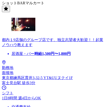
ショットBARマルカート
都内１9店舗のグループ店です、独立志望者大歓迎！！起業
ノウハウ教えます
居酒屋・バー
時給
1,500
円〜
1,800
円
勤務地
面接地
東京都練馬区貫井3-32-5 YT&UUヌクイ1F
富士見台駅 徒歩3分
シフト
1日8時間 週4日からOK
交通費支給