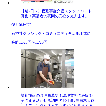
【週2日～】夜勤専従介護スタッフ/パート
募集！高齢者の夜間の安心を支えます。
08月06日UP
石神井クラシック・コミュニティそよ風/15357
時給1,520円〜1,720円
福祉施設の調理員募集！調理業務の経験を
そのまま活かせる調理のお仕事♪無資格大歓
迎！ブランクがあってもすぐに始められる