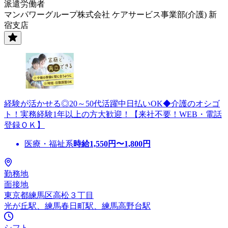
派遣労働者
マンパワーグループ株式会社 ケアサービス事業部(介護) 新
宿支店
経験が活かせる◎20～50代活躍中日払いOK◆介護のオシゴ
ト！実務経験1年以上の方大歓迎！【来社不要！WEB・電話
登録ＯＫ】
医療・福祉系
時給
1,550
円〜
1,800
円
勤務地
面接地
東京都練馬区高松３丁目
光が丘駅、練馬春日町駅、練馬高野台駅
シフト