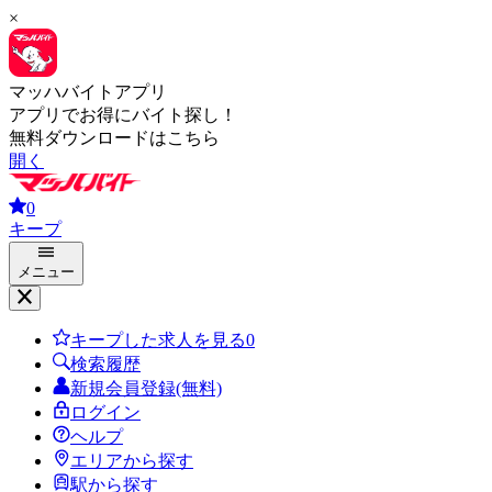
×
マッハバイトアプリ
アプリでお得にバイト探し！
無料ダウンロードはこちら
開く
0
キープ
メニュー
キープした求人を見る
0
検索履歴
新規会員登録(無料)
ログイン
ヘルプ
エリアから探す
駅から探す