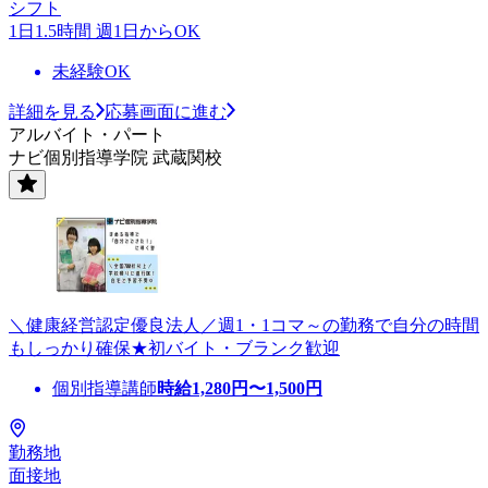
シフト
1日1.5時間 週1日からOK
未経験OK
詳細を見る
応募画面に進む
アルバイト・パート
ナビ個別指導学院 武蔵関校
＼健康経営認定優良法人／週1・1コマ～の勤務で自分の時間
もしっかり確保★初バイト・ブランク歓迎
個別指導講師
時給
1,280
円〜
1,500
円
勤務地
面接地