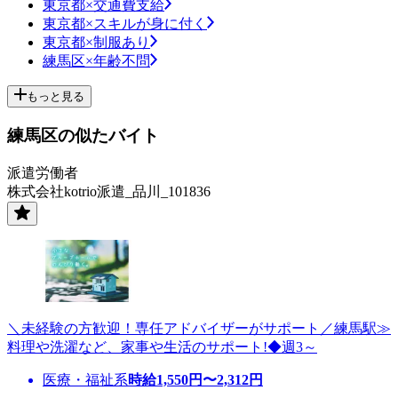
東京都×交通費支給
東京都×スキルが身に付く
東京都×制服あり
練馬区×年齢不問
もっと見る
練馬区の似たバイト
派遣労働者
株式会社kotrio派遣_品川_101836
＼未経験の方歓迎！専任アドバイザーがサポート／練馬駅≫
料理や洗濯など、家事や生活のサポート!◆週3～
医療・福祉系
時給
1,550
円〜
2,312
円