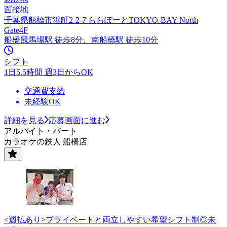
面接地
千葉県船橋市浜町2-2-7 ららぽーとTOKYO-BAY North
Gate4F
船橋競馬場駅 徒歩8分、南船橋駅 徒歩10分
シフト
1日5.5時間 週3日からOK
交通費支給
未経験OK
詳細を見る
応募画面に進む
アルバイト・パート
カラオケの鉄人 船橋店
<週払あり>プライベートと両立しやすい希望シフト制◎未