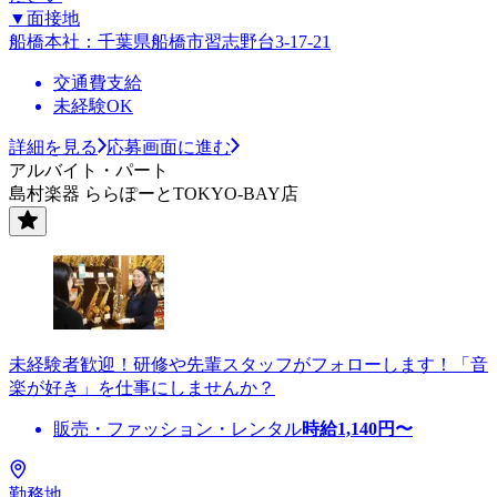
▼面接地
船橋本社：千葉県船橋市習志野台3-17-21
交通費支給
未経験OK
詳細を見る
応募画面に進む
アルバイト・パート
島村楽器 ららぽーとTOKYO-BAY店
未経験者歓迎！研修や先輩スタッフがフォローします！「音
楽が好き」を仕事にしませんか？
販売・ファッション・レンタル
時給
1,140
円〜
勤務地