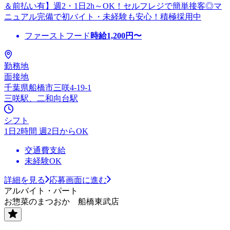
＆前払い有】週2・1日2h～OK！セルフレジで簡単接客◎マ
ニュアル完備で初バイト・未経験も安心！積極採用中
ファーストフード
時給
1,200
円〜
勤務地
面接地
千葉県船橋市三咲4-19-1
三咲駅、二和向台駅
シフト
1日2時間 週2日からOK
交通費支給
未経験OK
詳細を見る
応募画面に進む
アルバイト・パート
お惣菜のまつおか 船橋東武店