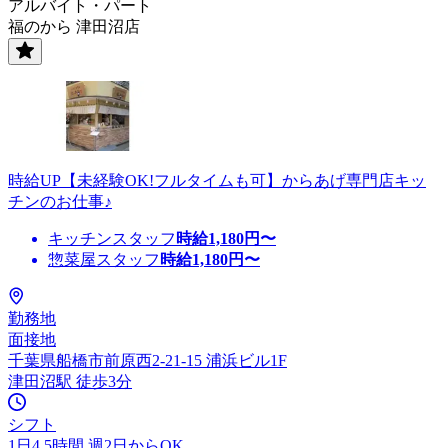
アルバイト・パート
福のから 津田沼店
時給UP【未経験OK!フルタイムも可】からあげ専門店キッ
チンのお仕事♪
キッチンスタッフ
時給
1,180
円〜
惣菜屋スタッフ
時給
1,180
円〜
勤務地
面接地
千葉県船橋市前原西2-21-15 浦浜ビル1F
津田沼駅 徒歩3分
シフト
1日4.5時間 週2日からOK