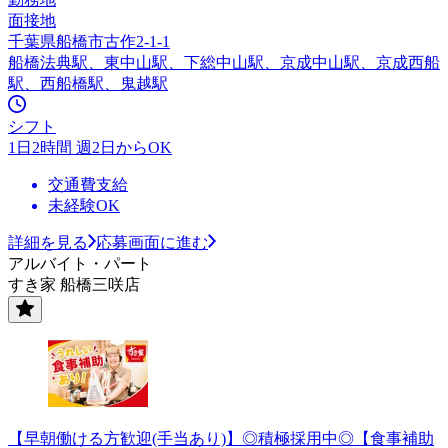
面接地
千葉県船橋市古作2-1-1
船橋法典駅、東中山駅、下総中山駅、京成中山駅、京成西船
駅、西船橋駅、鬼越駅
シフト
1日2時間 週2日からOK
交通費支給
未経験OK
詳細を見る
応募画面に進む
アルバイト・パート
すき家 船橋三咲店
【早朝働ける方歓迎(手当あり)】◎積極採用中◎【食事補助