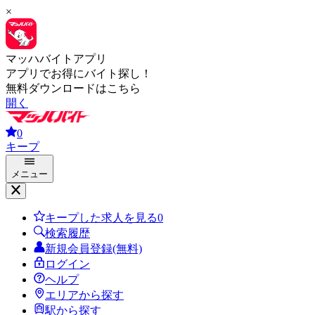
×
マッハバイトアプリ
アプリでお得にバイト探し！
無料ダウンロードはこちら
開く
0
キープ
メニュー
キープした求人を見る
0
検索履歴
新規会員登録(無料)
ログイン
ヘルプ
エリアから探す
駅から探す