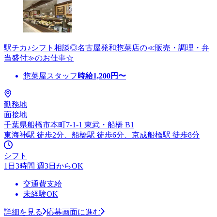
駅チカ♪シフト相談◎名古屋発和惣菜店の≪販売・調理・弁
当盛付≫のお仕事☆
惣菜屋スタッフ
時給
1,200
円〜
勤務地
面接地
千葉県船橋市本町7-1-1 東武・船橋 B1
東海神駅 徒歩2分、船橋駅 徒歩6分、京成船橋駅 徒歩8分
シフト
1日3時間 週3日からOK
交通費支給
未経験OK
詳細を見る
応募画面に進む