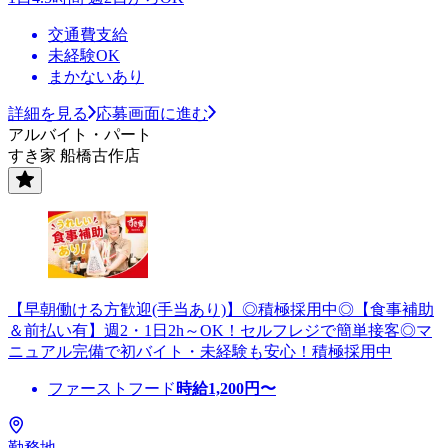
交通費支給
未経験OK
まかないあり
詳細を見る
応募画面に進む
アルバイト・パート
すき家 船橋古作店
【早朝働ける方歓迎(手当あり)】◎積極採用中◎【食事補助
＆前払い有】週2・1日2h～OK！セルフレジで簡単接客◎マ
ニュアル完備で初バイト・未経験も安心！積極採用中
ファーストフード
時給
1,200
円〜
勤務地