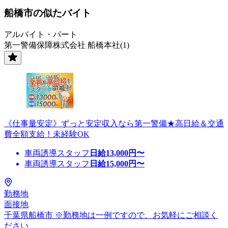
船橋市の似たバイト
アルバイト・パート
第一警備保障株式会社 船橋本社(1)
《仕事量安定》ずっと安定収入なら第一警備★高日給＆交通
費全額支給！未経験OK
車両誘導スタッフ
日給
13,000
円〜
車両誘導スタッフ
日給
15,000
円〜
勤務地
面接地
千葉県船橋市 ※勤務地は一例ですので、お気軽にご相談く
ださい