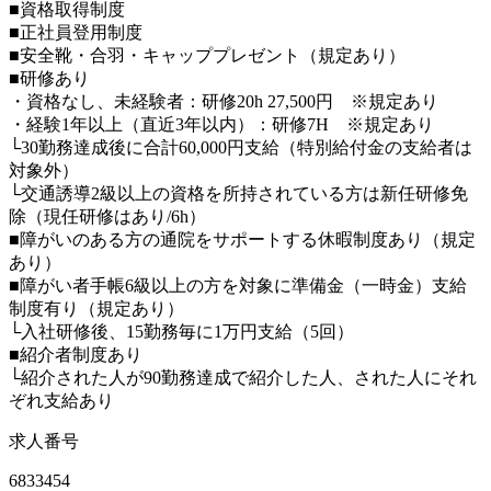
■資格取得制度
■正社員登用制度
■安全靴・合羽・キャッププレゼント（規定あり）
■研修あり
・資格なし、未経験者：研修20h 27,500円 ※規定あり
・経験1年以上（直近3年以内）：研修7H ※規定あり
└30勤務達成後に合計60,000円支給（特別給付金の支給者は
対象外）
└交通誘導2級以上の資格を所持されている方は新任研修免
除（現任研修はあり/6h）
■障がいのある方の通院をサポートする休暇制度あり（規定
あり）
■障がい者手帳6級以上の方を対象に準備金（一時金）支給
制度有り（規定あり）
└入社研修後、15勤務毎に1万円支給（5回）
■紹介者制度あり
└紹介された人が90勤務達成で紹介した人、された人にそれ
ぞれ支給あり
求人番号
6833454