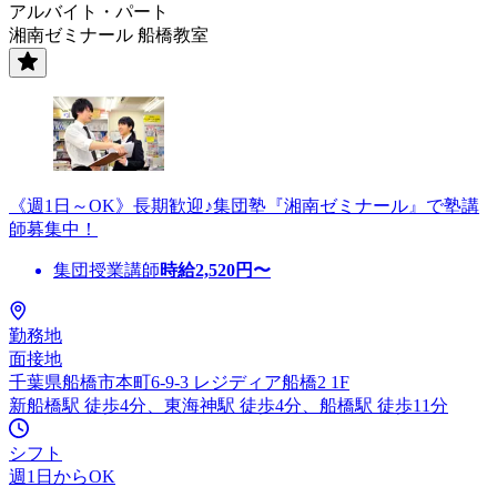
アルバイト・パート
湘南ゼミナール 船橋教室
《週1日～OK》長期歓迎♪集団塾『湘南ゼミナール』で塾講
師募集中！
集団授業講師
時給
2,520
円〜
勤務地
面接地
千葉県船橋市本町6-9-3 レジディア船橋2 1F
新船橋駅 徒歩4分、東海神駅 徒歩4分、船橋駅 徒歩11分
シフト
週1日からOK