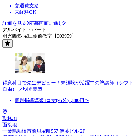
交通費支給
未経験OK
詳細を見る
応募画面に進む
アルバイト・パート
明光義塾 塚田駅前教室【303959】
得意科目で先生デビュー！未経験が活躍中の塾講師（シフト
自由） ／明光義塾
個別指導講師
1コマ(95分)
1,880
円〜
勤務地
面接地
千葉県船橋市前貝塚町557 伊藤ビル 2F