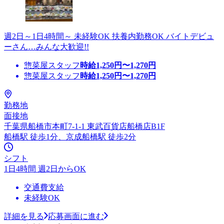
週2日～1日4時間～ 未経験OK 扶養内勤務OK バイトデビュ
ーさん…みんな大歓迎!!
惣菜屋スタッフ
時給
1,250
円〜
1,270
円
惣菜屋スタッフ
時給
1,250
円〜
1,270
円
勤務地
面接地
千葉県船橋市本町7-1-1 東武百貨店船橋店B1F
船橋駅 徒歩1分、京成船橋駅 徒歩2分
シフト
1日4時間 週2日からOK
交通費支給
未経験OK
詳細を見る
応募画面に進む