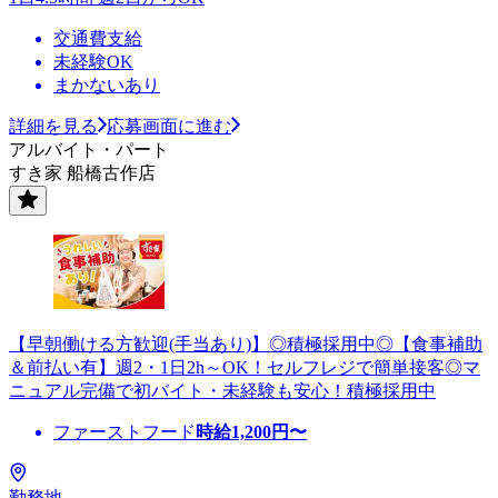
交通費支給
未経験OK
まかないあり
詳細を見る
応募画面に進む
アルバイト・パート
すき家 船橋古作店
【早朝働ける方歓迎(手当あり)】◎積極採用中◎【食事補助
＆前払い有】週2・1日2h～OK！セルフレジで簡単接客◎マ
ニュアル完備で初バイト・未経験も安心！積極採用中
ファーストフード
時給
1,200
円〜
勤務地