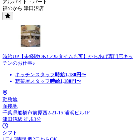
アルバイト・パート
福のから 津田沼店
時給UP【未経験OK!フルタイムも可】からあげ専門店キッ
チンのお仕事♪
キッチンスタッフ
時給
1,180
円〜
惣菜屋スタッフ
時給
1,180
円〜
勤務地
面接地
千葉県船橋市前原西2-21-15 浦浜ビル1F
津田沼駅 徒歩3分
シフト
1日4.5時間 週2日からOK