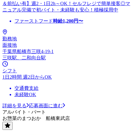
＆前払い有】週2・1日2h～OK！セルフレジで簡単接客◎マ
ニュアル完備で初バイト・未経験も安心！積極採用中
ファーストフード
時給
1,200
円〜
勤務地
面接地
千葉県船橋市三咲4-19-1
三咲駅、二和向台駅
シフト
1日2時間 週2日からOK
交通費支給
未経験OK
詳細を見る
応募画面に進む
アルバイト・パート
お惣菜のまつおか 船橋東武店