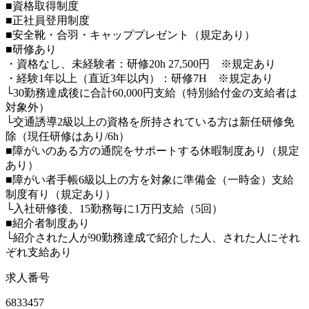
■資格取得制度
■正社員登用制度
■安全靴・合羽・キャッププレゼント（規定あり）
■研修あり
・資格なし、未経験者：研修20h 27,500円 ※規定あり
・経験1年以上（直近3年以内）：研修7H ※規定あり
└30勤務達成後に合計60,000円支給（特別給付金の支給者は
対象外）
└交通誘導2級以上の資格を所持されている方は新任研修免
除（現任研修はあり/6h）
■障がいのある方の通院をサポートする休暇制度あり（規定
あり）
■障がい者手帳6級以上の方を対象に準備金（一時金）支給
制度有り（規定あり）
└入社研修後、15勤務毎に1万円支給（5回）
■紹介者制度あり
└紹介された人が90勤務達成で紹介した人、された人にそれ
ぞれ支給あり
求人番号
6833457