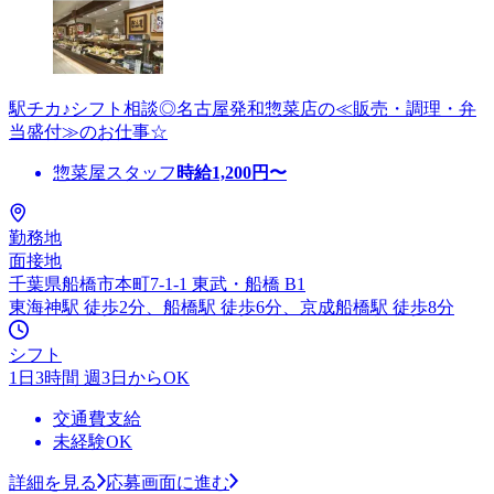
駅チカ♪シフト相談◎名古屋発和惣菜店の≪販売・調理・弁
当盛付≫のお仕事☆
惣菜屋スタッフ
時給
1,200
円〜
勤務地
面接地
千葉県船橋市本町7-1-1 東武・船橋 B1
東海神駅 徒歩2分、船橋駅 徒歩6分、京成船橋駅 徒歩8分
シフト
1日3時間 週3日からOK
交通費支給
未経験OK
詳細を見る
応募画面に進む