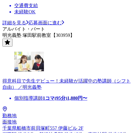
交通費支給
未経験OK
詳細を見る
応募画面に進む
アルバイト・パート
明光義塾 塚田駅前教室【303959】
得意科目で先生デビュー！未経験が活躍中の塾講師（シフト
自由） ／明光義塾
個別指導講師
1コマ(95分)
1,880
円〜
勤務地
面接地
千葉県船橋市前貝塚町557 伊藤ビル 2F