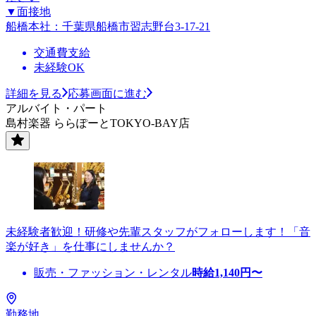
▼面接地
船橋本社：千葉県船橋市習志野台3-17-21
交通費支給
未経験OK
詳細を見る
応募画面に進む
アルバイト・パート
島村楽器 ららぽーとTOKYO-BAY店
未経験者歓迎！研修や先輩スタッフがフォローします！「音
楽が好き」を仕事にしませんか？
販売・ファッション・レンタル
時給
1,140
円〜
勤務地