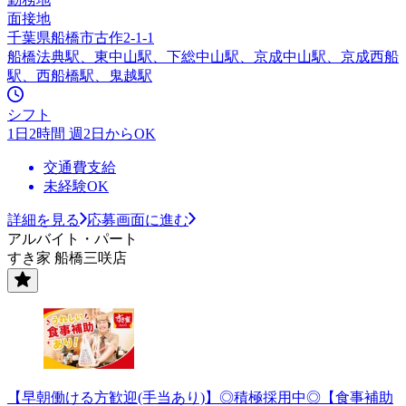
面接地
千葉県船橋市古作2-1-1
船橋法典駅、東中山駅、下総中山駅、京成中山駅、京成西船
駅、西船橋駅、鬼越駅
シフト
1日2時間 週2日からOK
交通費支給
未経験OK
詳細を見る
応募画面に進む
アルバイト・パート
すき家 船橋三咲店
【早朝働ける方歓迎(手当あり)】◎積極採用中◎【食事補助