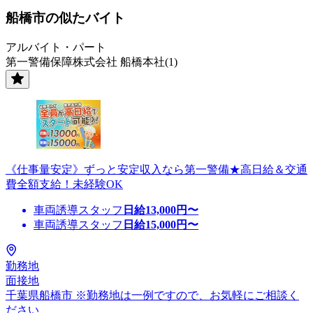
船橋市の似たバイト
アルバイト・パート
第一警備保障株式会社 船橋本社(1)
《仕事量安定》ずっと安定収入なら第一警備★高日給＆交通
費全額支給！未経験OK
車両誘導スタッフ
日給
13,000
円〜
車両誘導スタッフ
日給
15,000
円〜
勤務地
面接地
千葉県船橋市 ※勤務地は一例ですので、お気軽にご相談く
ださい