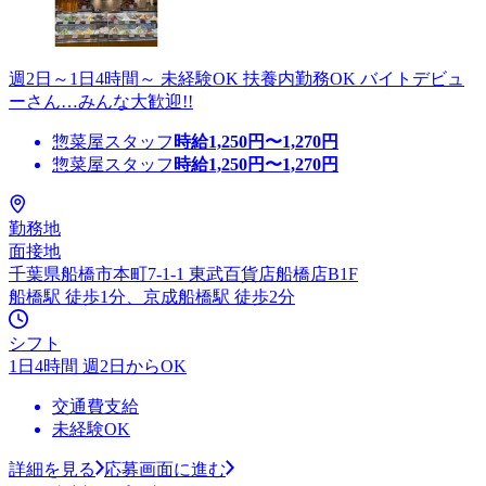
週2日～1日4時間～ 未経験OK 扶養内勤務OK バイトデビュ
ーさん…みんな大歓迎!!
惣菜屋スタッフ
時給
1,250
円〜
1,270
円
惣菜屋スタッフ
時給
1,250
円〜
1,270
円
勤務地
面接地
千葉県船橋市本町7-1-1 東武百貨店船橋店B1F
船橋駅 徒歩1分、京成船橋駅 徒歩2分
シフト
1日4時間 週2日からOK
交通費支給
未経験OK
詳細を見る
応募画面に進む