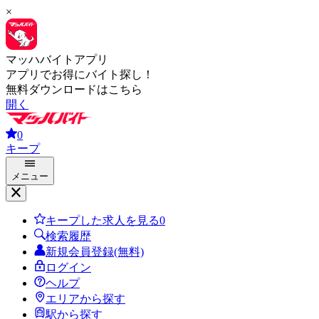
×
マッハバイトアプリ
アプリでお得にバイト探し！
無料ダウンロードはこちら
開く
0
キープ
メニュー
キープした求人を見る
0
検索履歴
新規会員登録(無料)
ログイン
ヘルプ
エリアから探す
駅から探す