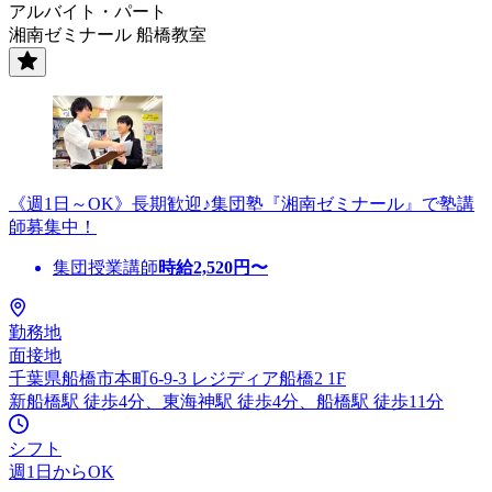
アルバイト・パート
湘南ゼミナール 船橋教室
《週1日～OK》長期歓迎♪集団塾『湘南ゼミナール』で塾講
師募集中！
集団授業講師
時給
2,520
円〜
勤務地
面接地
千葉県船橋市本町6-9-3 レジディア船橋2 1F
新船橋駅 徒歩4分、東海神駅 徒歩4分、船橋駅 徒歩11分
シフト
週1日からOK