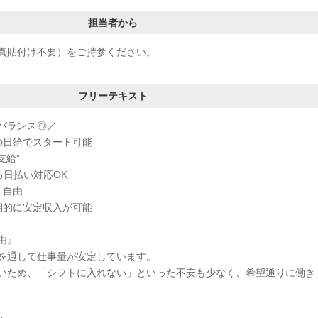
担当者から
真貼付け不要）をご持参ください。
フリーテキスト
バランス◎／
の日給でスタート可能
支給”
る日払い対応OK
ト自由
期的に安定収入が可能
由』
を通して仕事量が安定しています。
いため、「シフトに入れない」といった不安も少なく、希望通りに働き