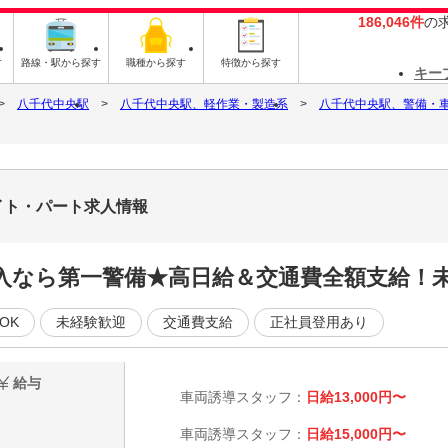
186,046件
の
す
路線・駅から探す
職種から探す
特徴から探す
キー
八千代中央駅
八千代中央駅、軽作業・製造系
八千代中央駅、警備・
バイト・パート求人情報
入なら第一警備★高日給＆交通費全額支給！未
OK
未経験歓迎
交通費支給
正社員登用あり
給与
車両誘導スタッフ：
日給13,000円〜
車両誘導スタッフ：
日給15,000円〜