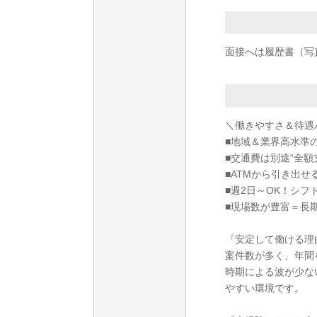
面接へは履歴書（写
＼働きやすさ＆待遇
■地域＆業界高水準
■交通費は別途“全額
■ATMから引き出せ
■週2日～OK！シフ
■現場数が豊富＝長
『安定して働ける理
案件数が多く、年間
時期による波が少な
やすい環境です。