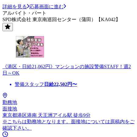
詳細を見る
応募画面に進む
アルバイト・パート
SPD株式会社 東京南巡回センター（蒲田）【KA042】
《港区・日給21,062円》マンションの施設警備STAFF！週2
日～OK
警備スタッフ
日給
22,502
円〜
勤務地
面接地
東京都港区港南 天王洲アイル駅 徒歩9分
※こちらは勤務地となります。面接地については原稿内をご
確認下さい。