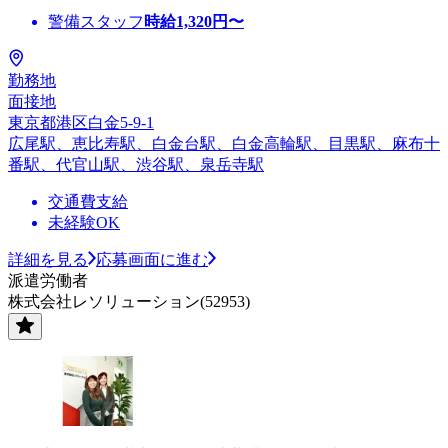
警備スタッフ
時給
1,320
円〜
勤務地
面接地
東京都港区白金5-9-1
広尾駅、恵比寿駅、白金台駅、白金高輪駅、目黒駅、麻布十
番駅、代官山駅、渋谷駅、泉岳寺駅
交通費支給
未経験OK
詳細を見る
応募画面に進む
派遣労働者
株式会社レソリューション(52953)