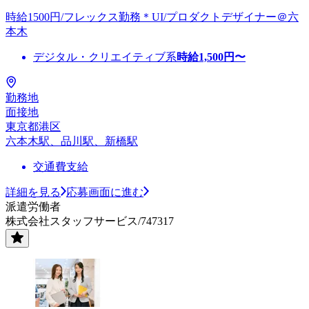
時給1500円/フレックス勤務＊UI/プロダクトデザイナー＠六
本木
デジタル・クリエイティブ系
時給
1,500
円〜
勤務地
面接地
東京都港区
六本木駅、品川駅、新橋駅
交通費支給
詳細を見る
応募画面に進む
派遣労働者
株式会社スタッフサービス/747317