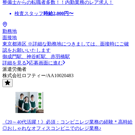
整備士からの転職者多数！！内勤業務のレア求人！
検査スタッフ
時給
2,000
円〜
勤務地
面接地
東京都港区 ※詳細な勤務地につきましては、面接時にご確
認をお願いいたします
御成門駅、神谷町駅、赤羽橋駅
詳細を見る
応募画面に進む
派遣労働者
株式会社ロフティー/AA10020483
《20～40代活躍！》必須：コンビニレジ業務の経験＊高時給
◎おしゃれなオフィスコンビニでのレジ業務♪