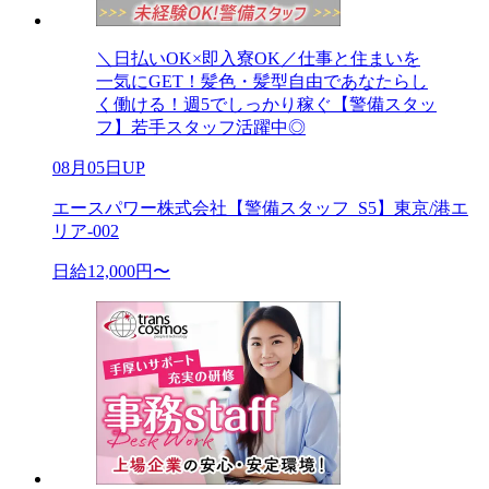
＼日払いOK×即入寮OK／仕事と住まいを
一気にGET！髪色・髪型自由であなたらし
く働ける！週5でしっかり稼ぐ【警備スタッ
フ】若手スタッフ活躍中◎
08月05日UP
エースパワー株式会社【警備スタッフ_S5】東京/港エ
リア-002
日給12,000円〜