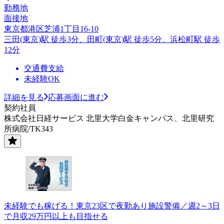
勤務地
面接地
東京都港区芝浦1丁目16-10
三田(東京)駅 徒歩3分、田町(東京)駅 徒歩5分、浜松町駅 徒歩
12分
交通費支給
未経験OK
詳細を見る
応募画面に進む
契約社員
株式会社日経サービス 北里大学白金キャンパス、北里研究
所病院/TK343
未経験でも稼げる！東京23区で夜勤あり施設警備／週2～3日
で月収29万円以上も目指せる