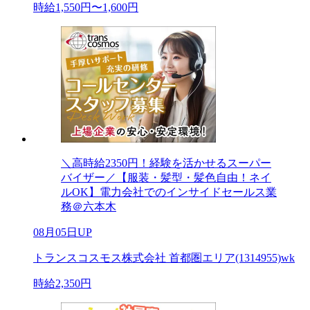
時給1,550円〜1,600円
＼高時給2350円！経験を活かせるスーパー
バイザー／【服装・髪型・髪色自由！ネイ
ルOK】電力会社でのインサイドセールス業
務＠六本木
08月05日UP
トランスコスモス株式会社 首都圏エリア(1314955)wk
時給2,350円