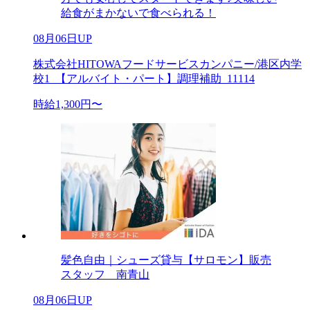
給食がまかないで食べられる！
08月06日UP
株式会社HITOWAフードサービスカンパニー/港区内学
校1_【アルバイト・パート】調理補助_11114
時給1,300円〜
髪色自由｜シューズ貸与【サロモン】販売
スタッフ 南青山
08月06日UP