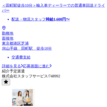
＜田町駅徒歩10分＞輸入車ディーラーでの普通車回送ドライ
バー
配送・物流スタッフ
時給
1,600
円〜
勤務地
面接地
東京都港区芝浦
JR山手線 田町駅 徒歩10分
交通費支給
詳細を見る
応募画面に進む
紹介予定派遣
株式会社スタッフサービス/748992