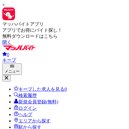
×
マッハバイトアプリ
アプリでお得にバイト探し！
無料ダウンロードはこちら
開く
0
キープ
メニュー
キープした求人を見る
0
検索履歴
新規会員登録(無料)
ログイン
ヘルプ
エリアから探す
駅から探す