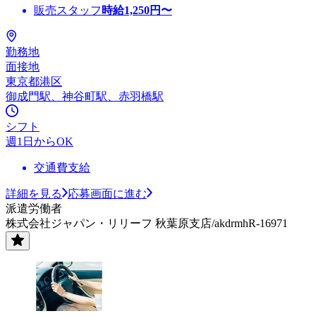
販売スタッフ
時給
1,250
円〜
勤務地
面接地
東京都港区
御成門駅、神谷町駅、赤羽橋駅
シフト
週1日からOK
交通費支給
詳細を見る
応募画面に進む
派遣労働者
株式会社ジャパン・リリーフ 秋葉原支店/akdrmhR-16971