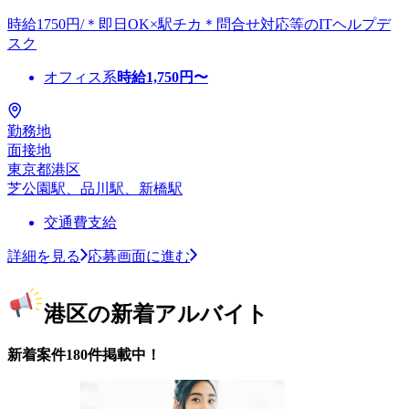
時給1750円/＊即日OK×駅チカ＊問合せ対応等のITヘルプデ
スク
オフィス系
時給
1,750
円〜
勤務地
面接地
東京都港区
芝公園駅、品川駅、新橋駅
交通費支給
詳細を見る
応募画面に進む
港区の新着アルバイト
新着案件180件掲載中！