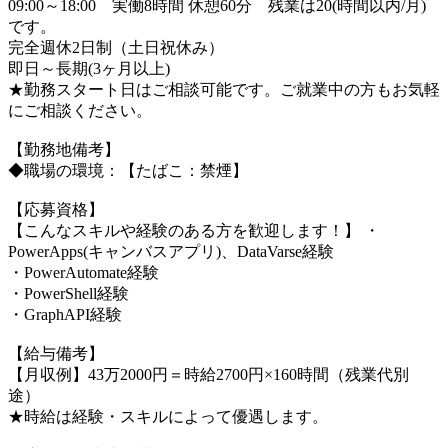
09:00～18:00 実働8時間 休憩60分 残業は20(時間以内/月)
です。
完全週休2日制（土日祝休み）
即日～長期(3ヶ月以上)
★勤務スタート日はご相談可能です。ご就業中の方もお気軽
にご相談ください。
【勤務地備考】
◆職場の環境：【たばこ：禁煙】
【応募資格】
【こんなスキルや経験のある方を歓迎します！】 ・
PowerApps(キャンバスアプリ)、DataVarse経験
・PowerAutomate経験
・PowerShell経験
・GraphAPI経験
【給与備考】
【月収例】43万2000円＝時給2700円×160時間（残業代別
途）
★時給は経験・スキルによって優遇します。