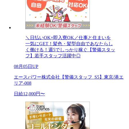
＼日払いOK×即入寮OK／仕事と住まいを
一気にGET！髪色・髪型自由であなたらし
く働ける！週5でしっかり稼ぐ【警備スタッ
フ】若手スタッフ活躍中◎
08月05日UP
エースパワー株式会社【警備スタッフ_S5】東京/港エ
リア-008
日給12,000円〜