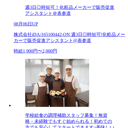
週3日◎時短可！化粧品メーカーで販売促進
アシスタント＠表参道
08月06日UP
株式会社iDA/165100442-ON 週3日◎時短可!化粧品メー
カーで販売促進アシスタント@表参道
時給1,900円〜2,000円
学校給食の調理補助スタッフ募集！無資
格・未経験でもすぐ始められる！初めての
方でも安心してスタートできます♪美味しい