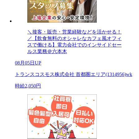
＼接客・販売・営業経験などを活かせる！
／【飲食無料のオシャレなカフェ風オフィ
スで働ける】電力会社でのインサイドセー
ルス業務＠六本木
08月05日UP
トランスコスモス株式会社 首都圏エリア(1314956)wk
時給2,050円