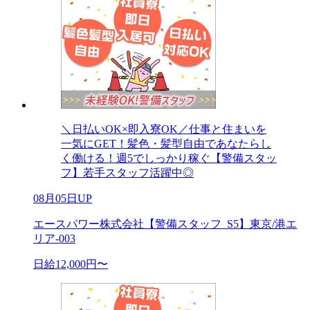
＼日払いOK×即入寮OK／仕事と住まいを
一気にGET！髪色・髪型自由であなたらし
く働ける！週5でしっかり稼ぐ【警備スタッ
フ】若手スタッフ活躍中◎
08月05日UP
エースパワー株式会社【警備スタッフ_S5】東京/港エ
リア-003
日給12,000円〜