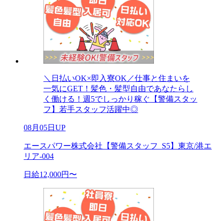
＼日払いOK×即入寮OK／仕事と住まいを
一気にGET！髪色・髪型自由であなたらし
く働ける！週5でしっかり稼ぐ【警備スタッ
フ】若手スタッフ活躍中◎
08月05日UP
エースパワー株式会社【警備スタッフ_S5】東京/港エ
リア-004
日給12,000円〜