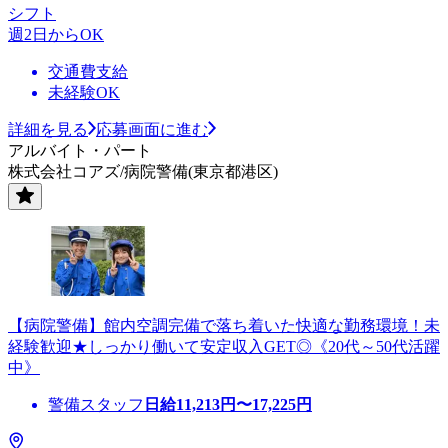
シフト
週2日からOK
交通費支給
未経験OK
詳細を見る
応募画面に進む
アルバイト・パート
株式会社コアズ/病院警備(東京都港区)
【病院警備】館内空調完備で落ち着いた快適な勤務環境！未
経験歓迎★しっかり働いて安定収入GET◎《20代～50代活躍
中》
警備スタッフ
日給
11,213
円〜
17,225
円