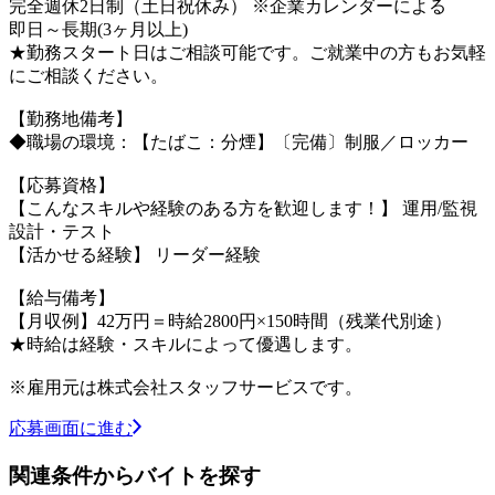
完全週休2日制（土日祝休み） ※企業カレンダーによる
即日～長期(3ヶ月以上)
★勤務スタート日はご相談可能です。ご就業中の方もお気軽
にご相談ください。
【勤務地備考】
◆職場の環境：【たばこ：分煙】〔完備〕制服／ロッカー
【応募資格】
【こんなスキルや経験のある方を歓迎します！】 運用/監視
設計・テスト
【活かせる経験】 リーダー経験
【給与備考】
【月収例】42万円＝時給2800円×150時間（残業代別途）
★時給は経験・スキルによって優遇します。
※雇用元は株式会社スタッフサービスです。
応募画面に進む
関連条件からバイトを探す