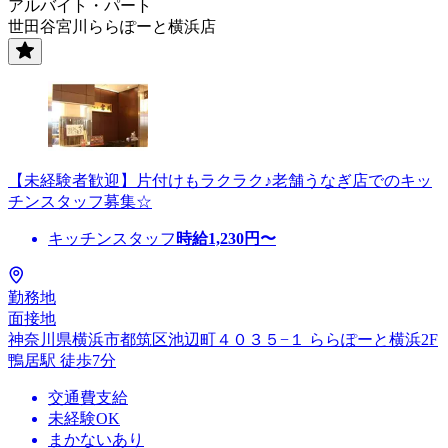
アルバイト・パート
世田谷宮川ららぽーと横浜店
【未経験者歓迎】片付けもラクラク♪老舗うなぎ店でのキッ
チンスタッフ募集☆
キッチンスタッフ
時給
1,230
円〜
勤務地
面接地
神奈川県横浜市都筑区池辺町４０３５−１ ららぽーと横浜2F
鴨居駅 徒歩7分
交通費支給
未経験OK
まかないあり