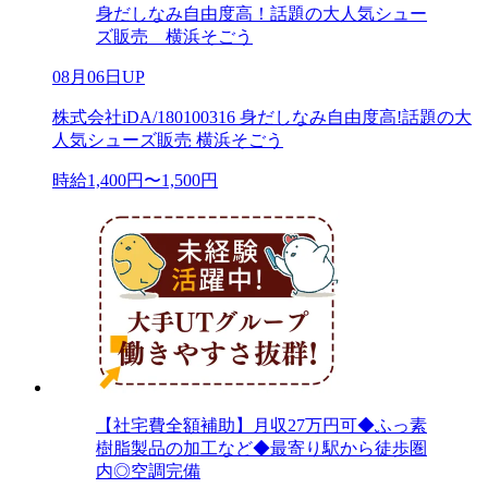
身だしなみ自由度高！話題の大人気シュー
ズ販売 横浜そごう
08月06日UP
株式会社iDA/180100316 身だしなみ自由度高!話題の大
人気シューズ販売 横浜そごう
時給1,400円〜1,500円
【社宅費全額補助】月収27万円可◆ふっ素
樹脂製品の加工など◆最寄り駅から徒歩圏
内◎空調完備