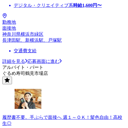
デジタル・クリエイティブ系
時給
1,600
円〜
勤務地
面接地
神奈川県横浜市緑区
長津田駅、新横浜駅、戸塚駅
交通費支給
詳細を見る
応募画面に進む
アルバイト・パート
ぐるめ寿司鶴見市場店
履歴書不要。手ぶらで面接へ 週１～ＯＫ！髪色自由！高校
生◎