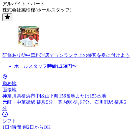
アルバイト・パート
株式会社萬珍樓(ホールスタッフ)
研修あり◎中華料理店でワンランク上の接客を身に付けよう
ホールスタッフ
時給
1,250
円〜
勤務地
面接地
神奈川県横浜市中区山下町156番地または153番地
元町・中華街駅 徒歩5分、関内駅 徒歩7分、石川町駅 徒歩5
分
シフト
1日4時間 週2日からOK