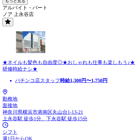
もっと見る
アルバイト・パート
ノア 上永谷店
★ネイルも髪色も自由度◎★おしゃれも仕事も楽しもう♪★
研修時給ナシ★
パチンコ店スタッフ
時給
1,300
円〜
1,750
円
勤務地
面接地
神奈川県横浜市港南区丸山台1-13-21
上永谷駅 徒歩1分、下永谷駅 徒歩15分
シフト
週1日からOK