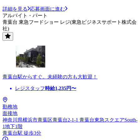
詳細を見る
応募画面に進む
アルバイト・パート
青葉台 東急フードショー レジ(東急ビジネスサポート株式会
社)
青葉台駅からすぐ。未経験の方も大歓迎！
レジスタッフ
時給
1,235
円〜
勤務地
面接地
神奈川県横浜市青葉区青葉台2-1-1 青葉台東急スクエアSouth-
1地下1階
青葉台駅 徒歩3分