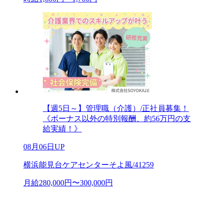
【週5日～】管理職（介護）/正社員募集！
《ボーナス以外の特別報酬、約56万円の支
給実績！》
08月06日UP
横浜能見台ケアセンターそよ風/41259
月給280,000円〜300,000円