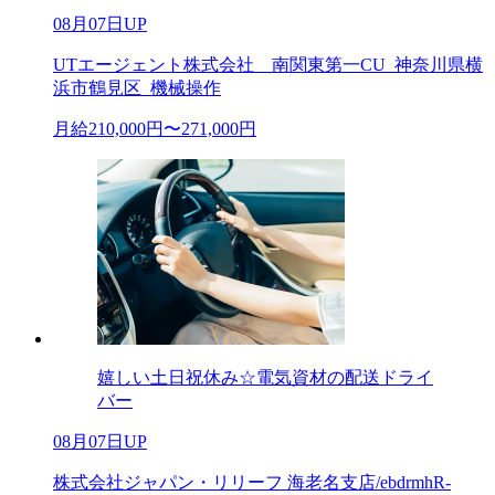
08月07日UP
UTエージェント株式会社 南関東第一CU_神奈川県横
浜市鶴見区_機械操作
月給210,000円〜271,000円
嬉しい土日祝休み☆電気資材の配送ドライ
バー
08月07日UP
株式会社ジャパン・リリーフ 海老名支店/ebdrmhR-