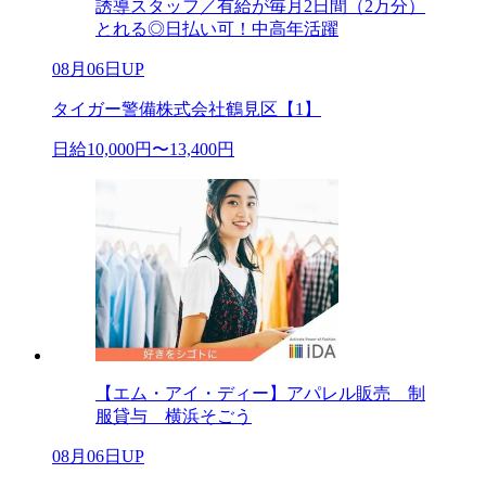
誘導スタッフ／有給が毎月2日間（2万分）
とれる◎日払い可！中高年活躍
08月06日UP
タイガー警備株式会社鶴見区【1】
日給10,000円〜13,400円
【エム・アイ・ディー】アパレル販売 制
服貸与 横浜そごう
08月06日UP