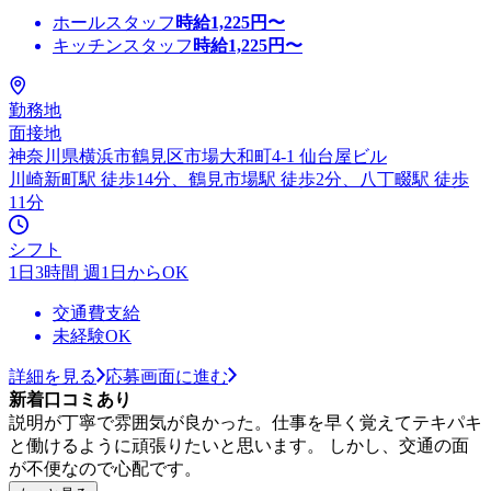
ホールスタッフ
時給
1,225
円〜
キッチンスタッフ
時給
1,225
円〜
勤務地
面接地
神奈川県横浜市鶴見区市場大和町4-1 仙台屋ビル
川崎新町駅 徒歩14分、鶴見市場駅 徒歩2分、八丁畷駅 徒歩
11分
シフト
1日3時間 週1日からOK
交通費支給
未経験OK
詳細を見る
応募画面に進む
新着口コミあり
説明が丁寧で雰囲気が良かった。仕事を早く覚えてテキパキ
と働けるように頑張りたいと思います。 しかし、交通の面
が不便なので心配です。