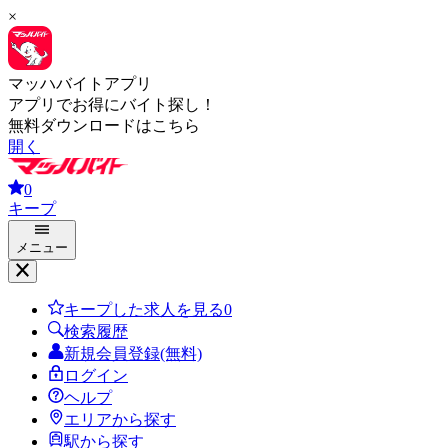
×
マッハバイトアプリ
アプリでお得にバイト探し！
無料ダウンロードはこちら
開く
0
キープ
メニュー
キープした求人を見る
0
検索履歴
新規会員登録(無料)
ログイン
ヘルプ
エリアから探す
駅から探す