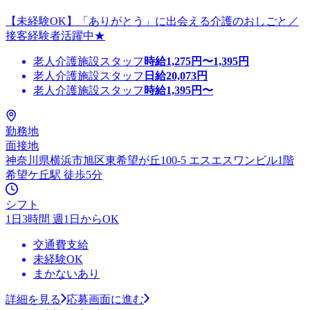
【未経験OK】「ありがとう」に出会える介護のおしごと／
接客経験者活躍中★
老人介護施設スタッフ
時給
1,275
円〜
1,395
円
老人介護施設スタッフ
日給
20,073
円
老人介護施設スタッフ
時給
1,395
円〜
勤務地
面接地
神奈川県横浜市旭区東希望が丘100-5 エスエスワンビル1階
希望ケ丘駅 徒歩5分
シフト
1日3時間 週1日からOK
交通費支給
未経験OK
まかないあり
詳細を見る
応募画面に進む