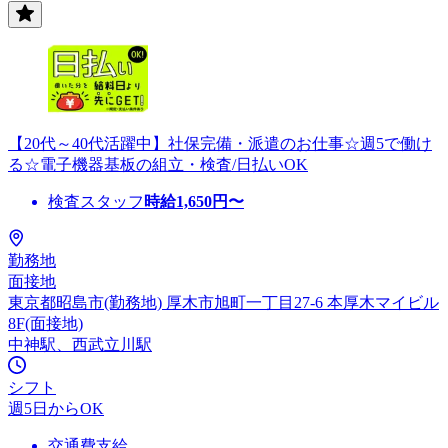
【20代～40代活躍中】社保完備・派遣のお仕事☆週5で働け
る☆電子機器基板の組立・検査/日払いOK
検査スタッフ
時給
1,650
円〜
勤務地
面接地
東京都昭島市(勤務地) 厚木市旭町一丁目27-6 本厚木マイビル
8F(面接地)
中神駅、西武立川駅
シフト
週5日からOK
交通費支給