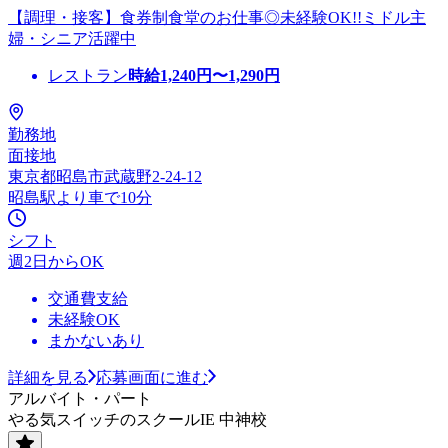
【調理・接客】食券制食堂のお仕事◎未経験OK!!ミドル主
婦・シニア活躍中
レストラン
時給
1,240
円〜
1,290
円
勤務地
面接地
東京都昭島市武蔵野2-24-12
昭島駅より車で10分
シフト
週2日からOK
交通費支給
未経験OK
まかないあり
詳細を見る
応募画面に進む
アルバイト・パート
やる気スイッチのスクールIE 中神校