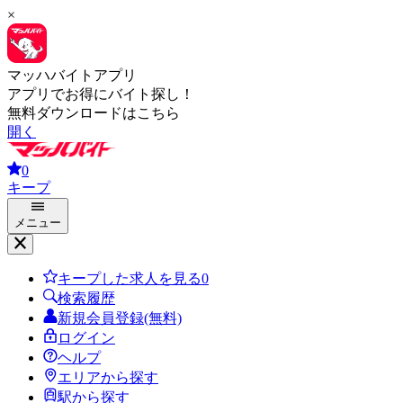
×
マッハバイトアプリ
アプリでお得にバイト探し！
無料ダウンロードはこちら
開く
0
キープ
メニュー
キープした求人を見る
0
検索履歴
新規会員登録(無料)
ログイン
ヘルプ
エリアから探す
駅から探す