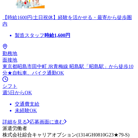
【時給1600円/土日祝休】経験を活かせる・最寄から徒歩圏
内
製造スタッフ
時給
1,600
円
勤務地
面接地
東京都昭島市田中町 JR青梅線 昭島駅「昭島駅」から徒歩10
分★自転車、バイク通勤OK
シフト
週5日からOK
交通費支給
未経験OK
詳細を見る
応募画面に進む
派遣労働者
株式会社綜合キャリアオプション(1314GH0810G23★79-S)