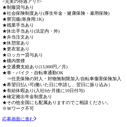
<充実の待遇アリ!!>
★制服貸与あり
★社会保険制度あり(厚生年金・健康保険・雇用保険)
★寮完備(単身用:1K)
★残業手当あり
★休出手当あり(法定内・外)
★弁当注文あり
★休憩室あり
★更衣室あり
★ロッカー貸与あり
★構内禁煙
★交通費支給あり(13,000円／月)
★車・バイク・自転車通勤OK
⇒任意保険の対人・対物無制限加入/自転車傷害保険加入
★希望日払い可(働いた日に申請し、翌日に振り込み）
★有給休暇あり(入社6か月後に10日付与)
★確定拠出年金制度あり
★その他全国にも配属ありますのでご相談ください。
※Ｗワーク不可
応募画面に進む