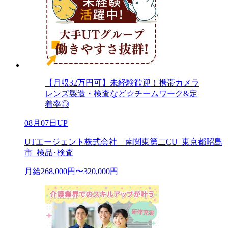
【月収32万円可】未経験歓迎！携帯カメラ
レンズ製造・検査など☆チームワーク&定
着率◎
08月07日UP
UTエージェント株式会社 南関東第二CU_東京都昭島
市_検品･検査
月給268,000円〜320,000円