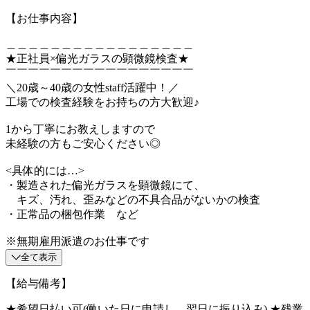
【お仕事内容】
＿＿＿＿＿＿＿＿＿＿＿＿＿＿＿＿＿
★正社員×偏光ガラスの顕微鏡検査★
￣￣￣￣￣￣￣￣￣￣￣￣￣￣￣￣￣
＼20歳～40歳の女性staff活躍中！／
工場での検査経験をお持ちの方大歓迎♪
1から丁寧にお教えしますので
未経験の方もご安心ください◎
<具体的には…>
・製造された偏光ガラスを顕微鏡にて、
キズ、汚れ、歪みなどの不具合品がないかの検査
・正常品の梱包作業 など
※無期雇用派遣のお仕事です
全て表示
【給与備考】
★希望日払い可(働いた日に申請し、翌日に振り込み) ★残業