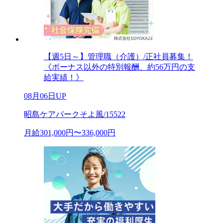
【週5日～】管理職（介護）/正社員募集！
《ボーナス以外の特別報酬、約56万円の支
給実績！》
08月06日UP
昭島ケアパークそよ風/15522
月給301,000円〜336,000円