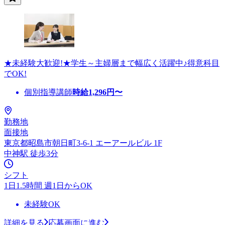
★未経験大歓迎!★学生～主婦層まで幅広く活躍中♪得意科目
でOK!
個別指導講師
時給
1,296
円〜
勤務地
面接地
東京都昭島市朝日町3-6-1 エーアールビル 1F
中神駅 徒歩3分
シフト
1日1.5時間 週1日からOK
未経験OK
詳細を見る
応募画面に進む