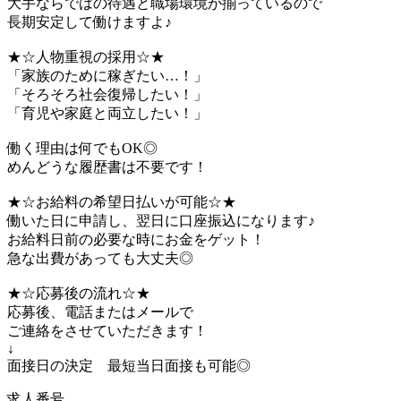
大手ならではの待遇と職場環境が揃っているので
長期安定して働けますよ♪
★☆人物重視の採用☆★
「家族のために稼ぎたい…！」
「そろそろ社会復帰したい！」
「育児や家庭と両立したい！」
働く理由は何でもOK◎
めんどうな履歴書は不要です！
★☆お給料の希望日払いが可能☆★
働いた日に申請し、翌日に口座振込になります♪
お給料日前の必要な時にお金をゲット！
急な出費があっても大丈夫◎
★☆応募後の流れ☆★
応募後、電話またはメールで
ご連絡をさせていただきます！
↓
面接日の決定 最短当日面接も可能◎
求人番号