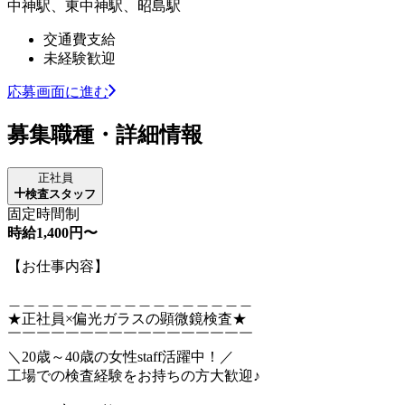
中神駅、東中神駅、昭島駅
交通費支給
未経験歓迎
応募画面に進む
募集職種・詳細情報
正社員
検査スタッフ
固定時間制
時給1,400円〜
【お仕事内容】
＿＿＿＿＿＿＿＿＿＿＿＿＿＿＿＿＿
★正社員×偏光ガラスの顕微鏡検査★
￣￣￣￣￣￣￣￣￣￣￣￣￣￣￣￣￣
＼20歳～40歳の女性staff活躍中！／
工場での検査経験をお持ちの方大歓迎♪