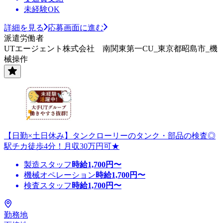
未経験OK
詳細を見る
応募画面に進む
派遣労働者
UTエージェント株式会社 南関東第一CU_東京都昭島市_機
械操作
【日勤×土日休み】タンクローリーのタンク・部品の検査◎
駅チカ徒歩4分！月収30万円可★
製造スタッフ
時給
1,700
円〜
機械オペレーション
時給
1,700
円〜
検査スタッフ
時給
1,700
円〜
勤務地