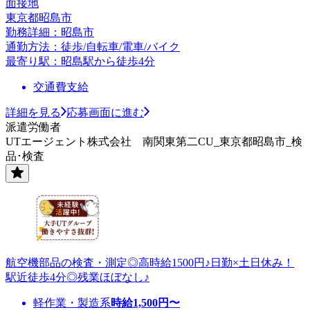
面接地
東京都昭島市
勤務詳細：昭島市
通勤方法：徒歩/自転車/電車/バイク
最寄り駅：昭島駅から徒歩4分
交通費支給
詳細を見る
応募画面に進む
派遣労働者
UTエージェント株式会社 南関東第二CU_東京都昭島市_検
品･検査
航空機部品の検査・測定◎高時給1500円♪日勤×土日休み！
駅近徒歩4分◎残業ほぼなし♪
軽作業・製造系
時給
1,500
円〜