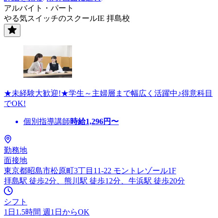
アルバイト・パート
やる気スイッチのスクールIE 拝島校
★未経験大歓迎!★学生～主婦層まで幅広く活躍中♪得意科目
でOK!
個別指導講師
時給
1,296
円〜
勤務地
面接地
東京都昭島市松原町3丁目11-22 モントレゾール1F
拝島駅 徒歩2分、熊川駅 徒歩12分、牛浜駅 徒歩20分
シフト
1日1.5時間 週1日からOK