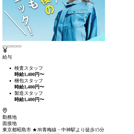
給与
検査スタッフ
時給
1,400
円〜
梱包スタッフ
時給
1,400
円〜
製造スタッフ
時給
1,400
円〜
勤務地
面接地
東京都昭島市 ★JR青梅線・中神駅より徒歩15分