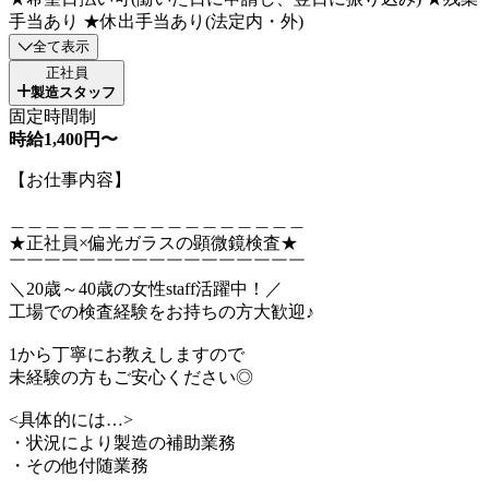
手当あり ★休出手当あり(法定内・外)
全て表示
正社員
製造スタッフ
固定時間制
時給1,400円〜
【お仕事内容】
＿＿＿＿＿＿＿＿＿＿＿＿＿＿＿＿＿
★正社員×偏光ガラスの顕微鏡検査★
￣￣￣￣￣￣￣￣￣￣￣￣￣￣￣￣￣
＼20歳～40歳の女性staff活躍中！／
工場での検査経験をお持ちの方大歓迎♪
1から丁寧にお教えしますので
未経験の方もご安心ください◎
<具体的には…>
・状況により製造の補助業務
・その他付随業務