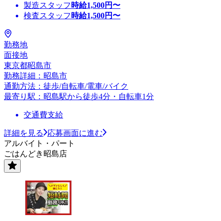
製造スタッフ
時給
1,500
円〜
検査スタッフ
時給
1,500
円〜
勤務地
面接地
東京都昭島市
勤務詳細：昭島市
通勤方法：徒歩/自転車/電車/バイク
最寄り駅：昭島駅から徒歩4分・自転車1分
交通費支給
詳細を見る
応募画面に進む
アルバイト・パート
ごはんどき昭島店