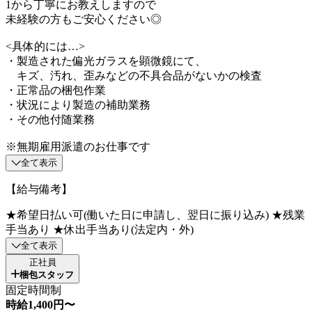
1から丁寧にお教えしますので
未経験の方もご安心ください◎
<具体的には…>
・製造された偏光ガラスを顕微鏡にて、
キズ、汚れ、歪みなどの不具合品がないかの検査
・正常品の梱包作業
・状況により製造の補助業務
・その他付随業務
※無期雇用派遣のお仕事です
全て表示
【給与備考】
★希望日払い可(働いた日に申請し、翌日に振り込み) ★残業
手当あり ★休出手当あり(法定内・外)
全て表示
正社員
梱包スタッフ
固定時間制
時給1,400円〜