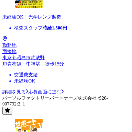
未経験OK！光学レンズ製造
検査スタッフ
時給
1,500
円
勤務地
面接地
東京都昭島市武蔵野
JR青梅線 中神駅 徒歩15分
交通費支給
未経験OK
詳細を見る
応募画面に進む
パーソルファクトリーパートナーズ株式会社 /S20-
007792r2_1