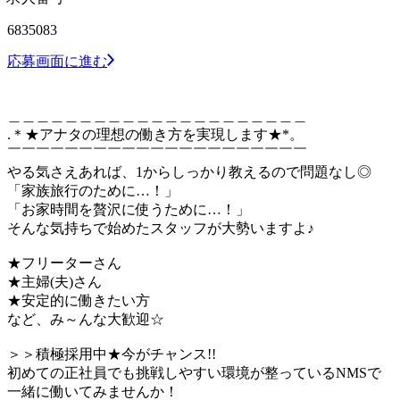
6835083
応募画面に進む
＿＿＿＿＿＿＿＿＿＿＿＿＿＿＿＿＿＿＿＿＿
.＊★アナタの理想の働き方を実現します★*。
￣￣￣￣￣￣￣￣￣￣￣￣￣￣￣￣￣￣￣￣￣
やる気さえあれば、1からしっかり教えるので問題なし◎
「家族旅行のために…！」
「お家時間を贅沢に使うために…！」
そんな気持ちで始めたスタッフが大勢いますよ♪
★フリーターさん
★主婦(夫)さん
★安定的に働きたい方
など、み～んな大歓迎☆
＞＞積極採用中★今がチャンス!!
初めての正社員でも挑戦しやすい環境が整っているNMSで
一緒に働いてみませんか！