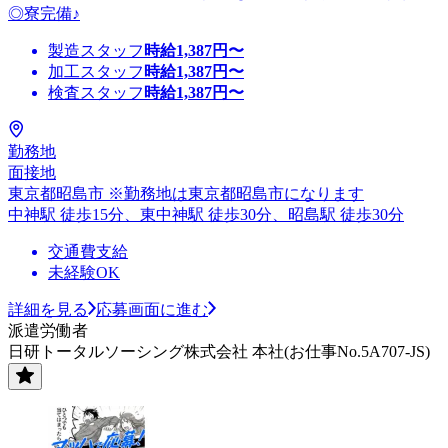
◎寮完備♪
製造スタッフ
時給
1,387
円〜
加工スタッフ
時給
1,387
円〜
検査スタッフ
時給
1,387
円〜
勤務地
面接地
東京都昭島市 ※勤務地は東京都昭島市になります
中神駅 徒歩15分、東中神駅 徒歩30分、昭島駅 徒歩30分
交通費支給
未経験OK
詳細を見る
応募画面に進む
派遣労働者
日研トータルソーシング株式会社 本社(お仕事No.5A707-JS)