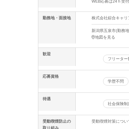
WEB応募は24ｈ受
勤務地・面接地
株式会社綜合キャリアオプ
新潟県五泉市(勤務地)
地図を見る
歓迎
フリーター
応募資格
学歴不問
待遇
社会保険制
受動喫煙防止の
受動喫煙対策につい
取り組み