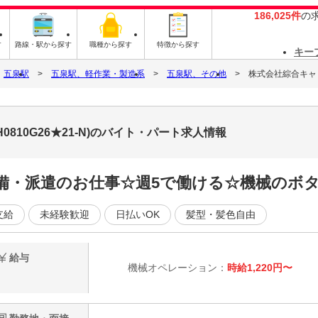
186,025件
の
す
路線・駅から探す
職種から探す
特徴から探す
キー
五泉駅
五泉駅、軽作業・製造系
五泉駅、その他
株式会社綜合キャリア
0810G26★21-N)のバイト・パート求人情報
完備・派遣のお仕事☆週5で働ける☆機械のボタ
支給
未経験歓迎
日払いOK
髪型・髪色自由
給与
機械オペレーション：
時給1,220円〜