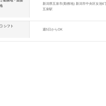
勤務地・面接
新潟県五泉市(勤務地) 新潟市中央区女池6丁目
地
五泉駅
シフト
週5日からOK