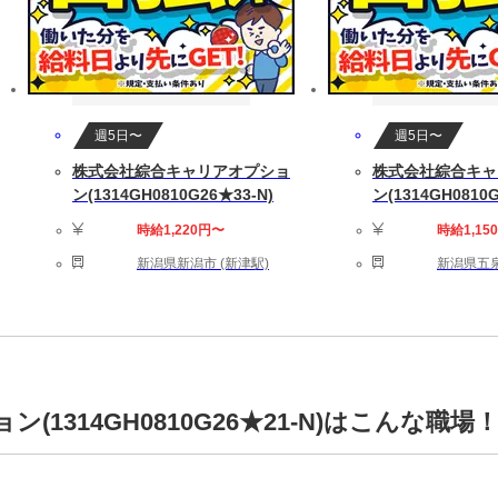
週5日〜
週5日〜
株式会社綜合キャリアオプショ
株式会社綜合キャ
ン(1314GH0810G26★33-N)
ン(1314GH0810G
時給1,220円〜
時給1,15
新潟県新潟市 (新津駅)
新潟県五泉
1314GH0810G26★21-N)はこんな職場