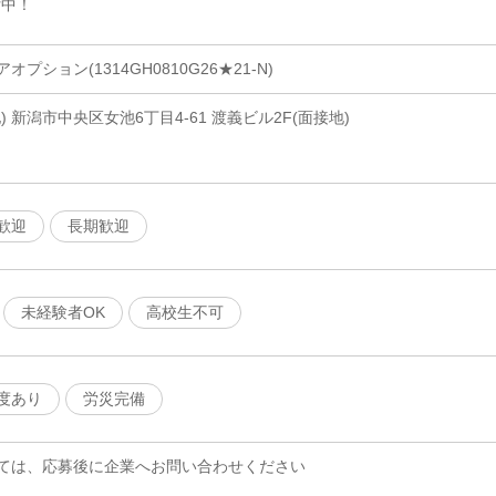
付中！
ション(1314GH0810G26★21-N)
 新潟市中央区女池6丁目4-61 渡義ビル2F(面接地)
歓迎
長期歓迎
未経験者OK
高校生不可
度あり
労災完備
ては、応募後に企業へお問い合わせください