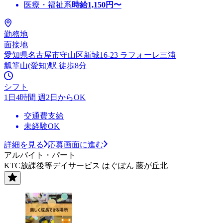
医療・福祉系
時給
1,150
円〜
勤務地
面接地
愛知県名古屋市守山区新城16-23 ラフォーレ三浦
瓢箪山(愛知)駅 徒歩8分
シフト
1日4時間 週2日からOK
交通費支給
未経験OK
詳細を見る
応募画面に進む
アルバイト・パート
KTC放課後等デイサービス はぐぽん 藤が丘北