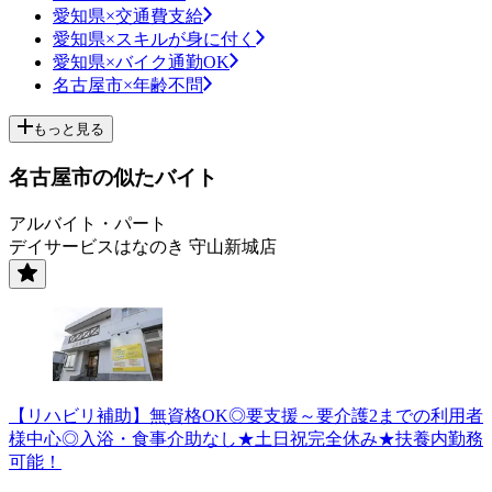
愛知県×交通費支給
愛知県×スキルが身に付く
愛知県×バイク通勤OK
名古屋市×年齢不問
もっと見る
名古屋市の似たバイト
アルバイト・パート
デイサービスはなのき 守山新城店
【リハビリ補助】無資格OK◎要支援～要介護2までの利用者
様中心◎入浴・食事介助なし★土日祝完全休み★扶養内勤務
可能！