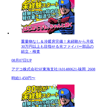
重量物なし＆冷暖房完備！未経験から月収
30万円以上も目指せる光ファイバー部品の
組立・検査
08月07日UP
アデコ株式会社SF東海支社/A01480621-味岡_2608
時給1,450円〜