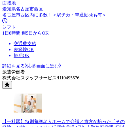
面接地
愛知県名古屋市西区
名古屋市西区内に多数！＜駅チカ・車通勤okも有＞
シフト
1日8時間 週5日からOK
交通費支給
未経験OK
短期OK
詳細を見る
応募画面に進む
派遣労働者
株式会社スタッフサービス/H10495576
【一社駅】特別養護老人ホームで介護／貴方が培った「その