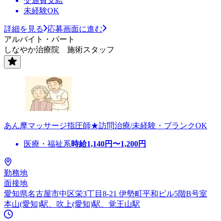
交通費支給
未経験OK
詳細を見る
応募画面に進む
アルバイト・パート
しなやか治療院 施術スタッフ
あん摩マッサージ指圧師★訪問治療/未経験・ブランクOK
医療・福祉系
時給
1,140
円〜
1,200
円
勤務地
面接地
愛知県名古屋市中区栄3丁目8-21 伊勢町平和ビル5階B号室
本山(愛知)駅、吹上(愛知)駅、覚王山駅