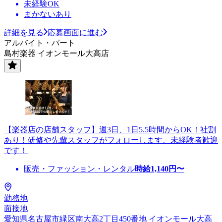
未経験OK
まかないあり
詳細を見る
応募画面に進む
アルバイト・パート
島村楽器 イオンモール大高店
【楽器店の店舗スタッフ】週3日、1日5.5時間からOK！社割
あり！研修や先輩スタッフがフォローします。未経験者歓迎
です！
販売・ファッション・レンタル
時給
1,140
円〜
勤務地
面接地
愛知県名古屋市緑区南大高2丁目450番地 イオンモール大高