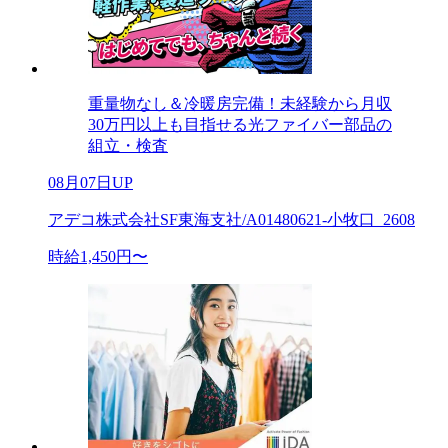
重量物なし＆冷暖房完備！未経験から月収
30万円以上も目指せる光ファイバー部品の
組立・検査
08月07日UP
アデコ株式会社SF東海支社/A01480621-小牧口_2608
時給1,450円〜