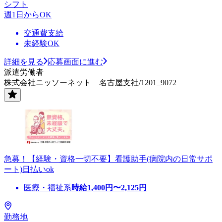
シフト
週1日からOK
交通費支給
未経験OK
詳細を見る
応募画面に進む
派遣労働者
株式会社ニッソーネット 名古屋支社/1201_9072
急募！【経験・資格一切不要】看護助手(病院内の日常サポ
ート)日払いok
医療・福祉系
時給
1,400
円〜
2,125
円
勤務地