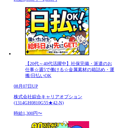
【20代～40代活躍中】社保完備・派遣のお
仕事☆週5で働ける☆金属素材の箱詰め・運
搬/日払いOK
08月07日UP
株式会社綜合キャリアオプション
(1314GH0810G55★42-N)
時給1,300円〜