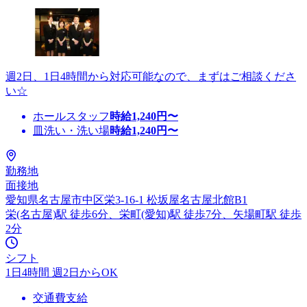
週2日、1日4時間から対応可能なので、まずはご相談くださ
い☆
ホールスタッフ
時給
1,240
円〜
皿洗い・洗い場
時給
1,240
円〜
勤務地
面接地
愛知県名古屋市中区栄3-16-1 松坂屋名古屋北館B1
栄(名古屋)駅 徒歩6分、栄町(愛知)駅 徒歩7分、矢場町駅 徒歩
2分
シフト
1日4時間 週2日からOK
交通費支給