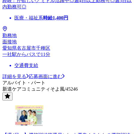
経験」が欲しい／ミドル活躍中◎週4日以上勤務可◎週3日以
内勤務可◎
医療・福祉系
時給
1,400
円
勤務地
面接地
愛知県名古屋市千種区
一社駅からバスで11分
交通費支給
詳細を見る
応募画面に進む
アルバイト・パート
新道ケアコミュニティそよ風/45246