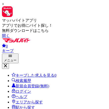
×
マッハバイトアプリ
アプリでお得にバイト探し！
無料ダウンロードはこちら
開く
0
キープ
メニュー
キープした求人を見る
0
検索履歴
新規会員登録(無料)
ログイン
ヘルプ
エリアから探す
駅から探す