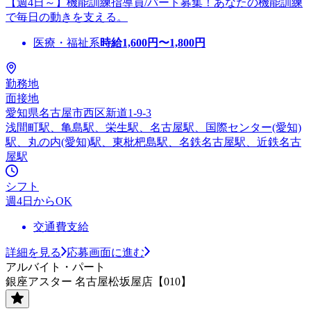
【週4日～】機能訓練指導員/パート募集！あなたの機能訓練
で毎日の動きを支える。
医療・福祉系
時給
1,600
円〜
1,800
円
勤務地
面接地
愛知県名古屋市西区新道1-9-3
浅間町駅、亀島駅、栄生駅、名古屋駅、国際センター(愛知)
駅、丸の内(愛知)駅、東枇杷島駅、名鉄名古屋駅、近鉄名古
屋駅
シフト
週4日からOK
交通費支給
詳細を見る
応募画面に進む
アルバイト・パート
銀座アスター 名古屋松坂屋店【010】