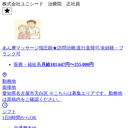
株式会社ユニシード 治療院 正社員
あん摩マッサージ指圧師★訪問治療/直行直帰可/未経験・ブ
ランク可
医療・福祉系
月給
181,647
円〜
255,000
円
勤務地
面接地
愛知県名古屋市天白区 ※こちらは募集エリアです。勤務地
は原稿内をご確認ください。
シフト
1日8時間からOK