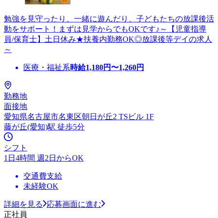
勉強を見守ったり、一緒に遊んだり、子どもたちの放課後活
動をサポート！まずは見学からでもOKです♪～【児童指導
員/保育士】土日休み★扶養内勤務OK◎放課後等デイの求人
～
医療・福祉系
時給
1,180
円〜
1,260
円
勤務地
面接地
愛知県名古屋市名東区朝日が丘2 TSビル 1F
藤が丘(愛知)駅 徒歩5分
シフト
1日4時間 週2日からOK
交通費支給
未経験OK
詳細を見る
応募画面に進む
正社員