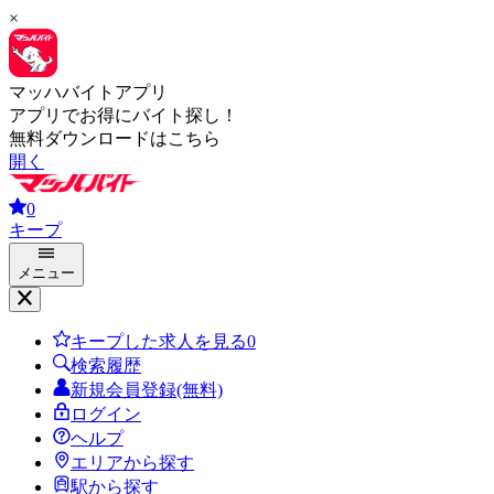
×
マッハバイトアプリ
アプリでお得にバイト探し！
無料ダウンロードはこちら
開く
0
キープ
メニュー
キープした求人を見る
0
検索履歴
新規会員登録(無料)
ログイン
ヘルプ
エリアから探す
駅から探す