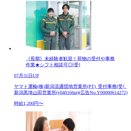
《長期》未経験者歓迎！荷物の受付や事務
作業★シフト相談可◎[受]
07月31日UP
ヤマト運輸(株)新潟流通団地営業所(PT)_受付事務[受]_
新潟黒埼山田営業所(y040166pt)(広告No.Y00000614272)
時給1,200円〜