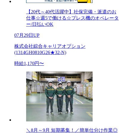
【20代～40代活躍中】社保完備・派遣のお
仕事☆週5で働ける☆プレス機のオペレータ
ー/日払いOK
07月29日UP
株式会社綜合キャリアオプション
(1314GH0810G26★32-N)
時給1,170円〜
＼8月～9月 短期募集！／簡単仕分け作業◎