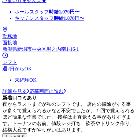
心配いりませんよ★
ホールスタッフ
時給
1,070
円〜
キッチンスタッフ
時給
1,070
円〜
勤務地
面接地
新潟県新潟市中央区堀之内南1-16-1
シフト
週2日からOK
未経験OK
詳細を見る
応募画面に進む
新着口コミあり
夜からラストまでが私のシフトです。 店内の掃除がする事
が多くて覚えられるかなと不安でしたが、１回で覚えられる
ほど簡単な作業でした。 接客は正直覚える事がありすぎま
す。ドーナツの名前、値段レジ打ち、飲茶やドリンク作り、
結構大変ですがやりがいはあります。
もっと見る