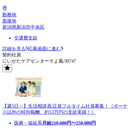
勤務地
面接地
新潟県新潟市中央区
交通費支給
詳細を見る
応募画面に進む
契約社員
にいがたケアセンターそよ風/30747
【週5日～】生活相談員/正規フルタイム社員募集！《ボーナ
ス以外の特別報酬、約53万円の支給実績！》
医療・福祉系
月給
210,600
円〜
250,000
円