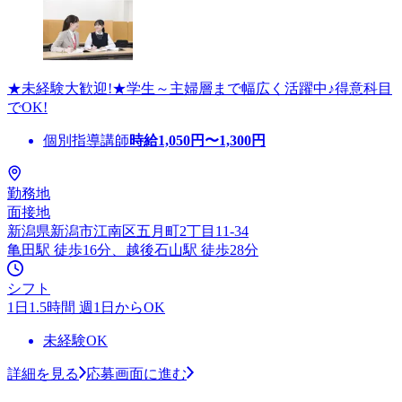
★未経験大歓迎!★学生～主婦層まで幅広く活躍中♪得意科目
でOK!
個別指導講師
時給
1,050
円〜
1,300
円
勤務地
面接地
新潟県新潟市江南区五月町2丁目11-34
亀田駅 徒歩16分、越後石山駅 徒歩28分
シフト
1日1.5時間 週1日からOK
未経験OK
詳細を見る
応募画面に進む