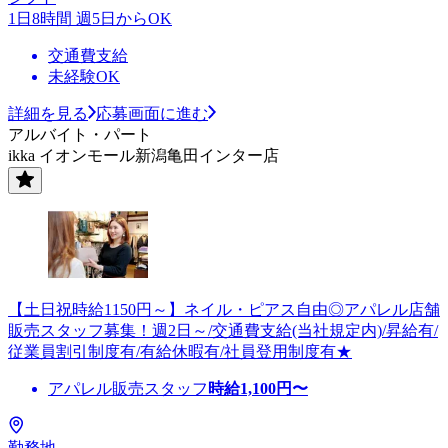
1日8時間 週5日からOK
交通費支給
未経験OK
詳細を見る
応募画面に進む
アルバイト・パート
ikka イオンモール新潟亀田インター店
【土日祝時給1150円～】ネイル・ピアス自由◎アパレル店舗
販売スタッフ募集！週2日～/交通費支給(当社規定内)/昇給有/
従業員割引制度有/有給休暇有/社員登用制度有★
アパレル販売スタッフ
時給
1,100
円〜
勤務地