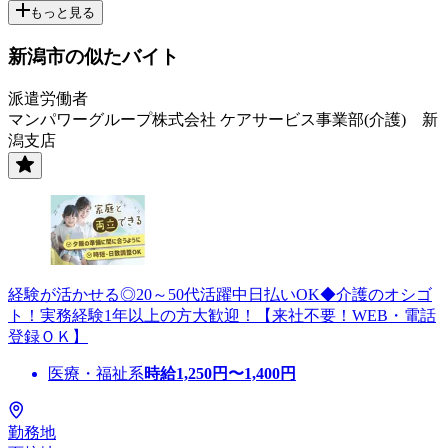
もっと見る
新潟市の似たバイト
派遣労働者
マンパワーグループ株式会社 ケアサービス事業部(介護) 新
潟支店
経験が活かせる◎20～50代活躍中日払いOK◆介護のオシゴ
ト！実務経験1年以上の方大歓迎！【来社不要！WEB・電話
登録ＯＫ】
医療・福祉系
時給
1,250
円〜
1,400
円
勤務地