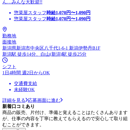
ん…みんな大歓迎!!
惣菜屋スタッフ
時給
1,070
円〜
1,090
円
惣菜屋スタッフ
時給
1,070
円〜
1,090
円
勤務地
面接地
新潟県新潟市中央区八千代1-6-1 新潟伊勢丹B1F
新潟駅 徒歩14分、白山(新潟)駅 徒歩25分
シフト
1日4時間 週2日からOK
交通費支給
未経験OK
詳細を見る
応募画面に進む
新着口コミあり
商品の販売、片付け、準備と覚えることはたくさんあります
が、仕事の内容を丁寧に教えてもらえるので安心して取り組
むことができます。