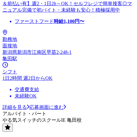
＆前払い有】週2・1日2h～OK！セルフレジで簡単接客◎マ
ニュアル完備で初バイト・未経験も安心！積極採用中
ファーストフード
時給
1,100
円〜
勤務地
面接地
新潟県新潟市江南区早苗2-248-1
亀田駅
シフト
1日2時間 週2日からOK
交通費支給
未経験OK
詳細を見る
応募画面に進む
アルバイト・パート
やる気スイッチのスクールIE 亀田校