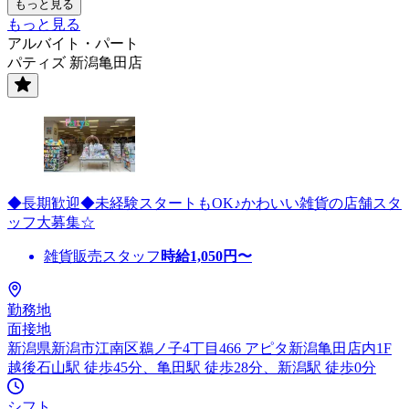
もっと見る
もっと見る
アルバイト・パート
パティズ 新潟亀田店
◆長期歓迎◆未経験スタートもOK♪かわいい雑貨の店舗スタ
ッフ大募集☆
雑貨販売スタッフ
時給
1,050
円〜
勤務地
面接地
新潟県新潟市江南区鵜ノ子4丁目466 アピタ新潟亀田店内1F
越後石山駅 徒歩45分、亀田駅 徒歩28分、新潟駅 徒歩0分
シフト