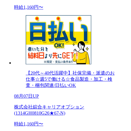
時給1,160円〜
【20代～40代活躍中】社保完備・派遣のお
仕事☆週5で働ける☆食品製造・加工・検
査・梱包関連/日払いOK
08月07日UP
株式会社綜合キャリアオプション
(1314GH0810G26★67-N)
時給1,160円〜