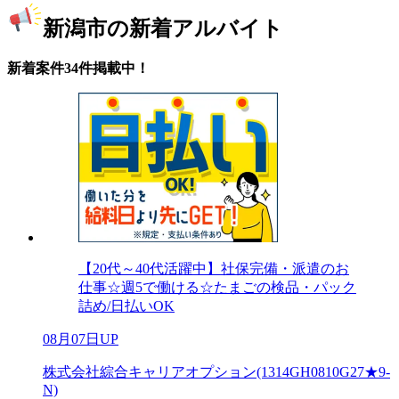
新潟市の新着アルバイト
新着案件34件掲載中！
【20代～40代活躍中】社保完備・派遣のお
仕事☆週5で働ける☆たまごの検品・パック
詰め/日払いOK
08月07日UP
株式会社綜合キャリアオプション(1314GH0810G27★9-
N)