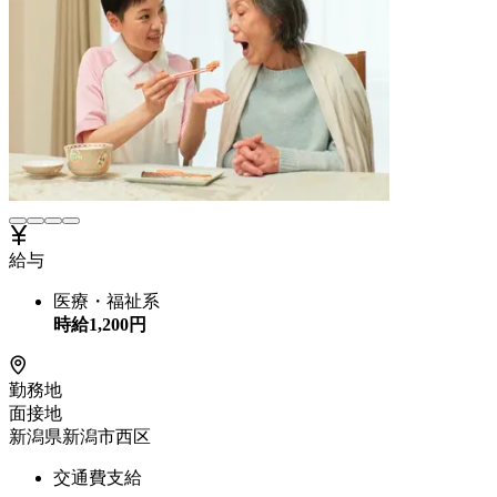
給与
医療・福祉系
時給
1,200
円
勤務地
面接地
新潟県新潟市西区
交通費支給