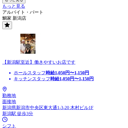
もっと見る
アルバイト・パート
鯛家 新潟店
【新潟駅至近】働きやすいお店です
ホールスタッフ
時給
1,050
円〜
1,150
円
キッチンスタッフ
時給
1,050
円〜
1,150
円
勤務地
面接地
新潟県新潟市中央区東大通1-3-20 木村ビル1F
新潟駅 徒歩3分
シフト