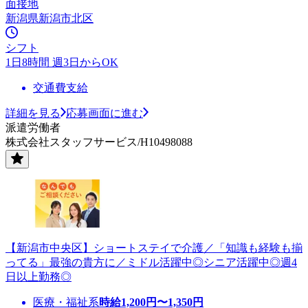
面接地
新潟県新潟市北区
シフト
1日8時間 週3日からOK
交通費支給
詳細を見る
応募画面に進む
派遣労働者
株式会社スタッフサービス/H10498088
【新潟市中央区】ショートステイで介護／「知識も経験も揃
ってる」最強の貴方に／ミドル活躍中◎シニア活躍中◎週4
日以上勤務◎
医療・福祉系
時給
1,200
円〜
1,350
円