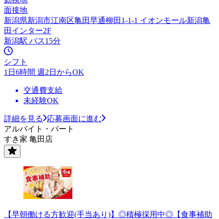
面接地
新潟県新潟市江南区亀田早通柳田1-1-1 イオンモール新潟亀
田インター2F
新潟駅 バス15分
シフト
1日6時間 週2日からOK
交通費支給
未経験OK
詳細を見る
応募画面に進む
アルバイト・パート
すき家 亀田店
【早朝働ける方歓迎(手当あり)】◎積極採用中◎【食事補助