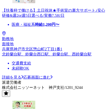
【扶養枠で働ける】土日祝休★手術室の裏方サポート♪安心
研修&週2or週5日選べる/実働7.5H/日
医療・福祉系
時給
1,200
円〜
勤務地
面接地
兵庫県神戸市北区惣山町2丁目1番1
北鈴蘭台駅、鈴蘭台西口駅、鈴蘭台駅、西鈴蘭台駅
交通費支給
未経験OK
詳細を見る
応募画面に進む
派遣労働者
株式会社ニッソーネット 神戸支社/1201_9244