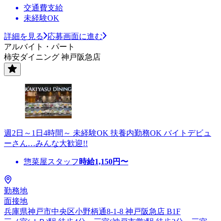
交通費支給
未経験OK
詳細を見る
応募画面に進む
アルバイト・パート
柿安ダイニング 神戸阪急店
週2日～1日4時間～ 未経験OK 扶養内勤務OK バイトデビュ
ーさん…みんな大歓迎!!
惣菜屋スタッフ
時給
1,150
円〜
勤務地
面接地
兵庫県神戸市中央区小野柄通8-1-8 神戸阪急店 B1F