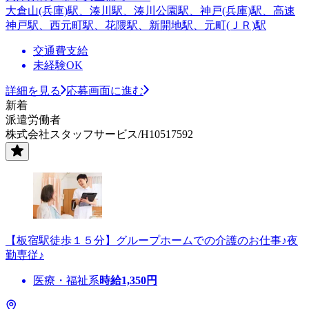
大倉山(兵庫)駅、湊川駅、湊川公園駅、神戸(兵庫)駅、高速
神戸駅、西元町駅、花隈駅、新開地駅、元町(ＪＲ)駅
交通費支給
未経験OK
詳細を見る
応募画面に進む
新着
派遣労働者
株式会社スタッフサービス/H10517592
【板宿駅徒歩１５分】グループホームでの介護のお仕事♪夜
勤専従♪
医療・福祉系
時給
1,350
円