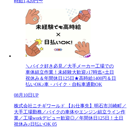
時給1,420円〜
＼バイク好き必見／大手メーカー工場での
車体組立作業！未経験大歓迎♪17時迄×土日
祝休み＆年間休日125日★高時給1400円＆日
払いOK♪車・バイク・自転車通勤OK
08月10日UP
株式会社ニチギワールド 【お仕事先】明石市川崎町／
大手工場勤務／バイクの車体やエンジン組立ライン作
業／工場workデビュー歓迎◎／年間休日125日！土日
祝休み♪日払いOK 05