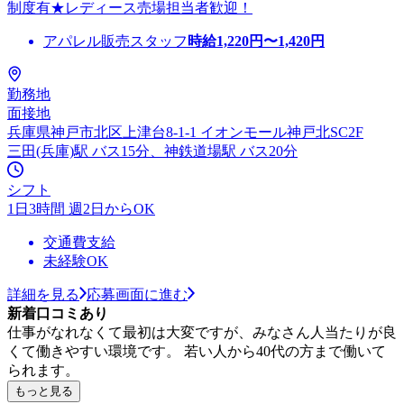
制度有★レディース売場担当者歓迎！
アパレル販売スタッフ
時給
1,220
円〜
1,420
円
勤務地
面接地
兵庫県神戸市北区上津台8-1-1 イオンモール神戸北SC2F
三田(兵庫)駅 バス15分、神鉄道場駅 バス20分
シフト
1日3時間 週2日からOK
交通費支給
未経験OK
詳細を見る
応募画面に進む
新着口コミあり
仕事がなれなくて最初は大変ですが、みなさん人当たりが良
くて働きやすい環境です。 若い人から40代の方まで働いて
られます。
もっと見る