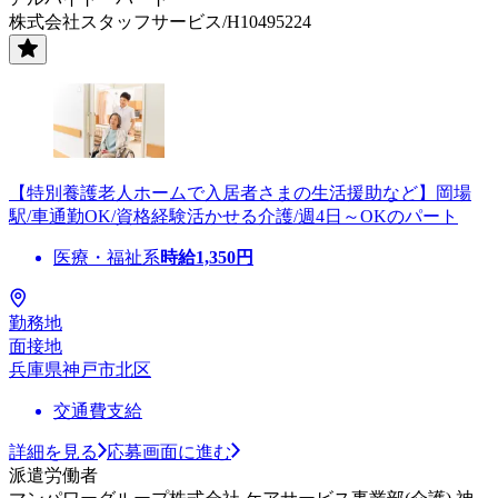
株式会社スタッフサービス/H10495224
【特別養護老人ホームで入居者さまの生活援助など】岡場
駅/車通勤OK/資格経験活かせる介護/週4日～OKのパート
医療・福祉系
時給
1,350
円
勤務地
面接地
兵庫県神戸市北区
交通費支給
詳細を見る
応募画面に進む
派遣労働者