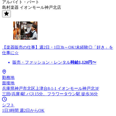
アルバイト・パート
島村楽器 イオンモール神戸北店
【楽器販売の仕事】週2日・1日3h～OK!未経験◎「好き」を
仕事に☆
販売・ファッション・レンタル
時給
1,120
円〜
勤務地
面接地
兵庫県神戸市北区上津台8-1-1 イオンモール神戸北3F
三田(兵庫)駅 バス15分、フラワータウン駅 徒歩36分
シフト
1日3時間 週2日からOK