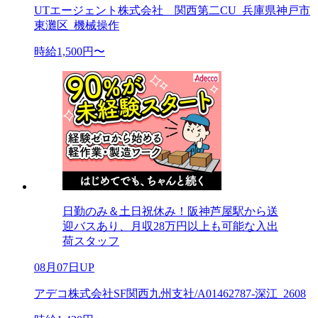
UTエージェント株式会社 関西第二CU_兵庫県神戸市
東灘区_機械操作
時給1,500円〜
日勤のみ＆土日祝休み！阪神芦屋駅から送
迎バスあり、月収28万円以上も可能な入出
荷スタッフ
08月07日UP
アデコ株式会社SF関西九州支社/A01462787-深江_2608