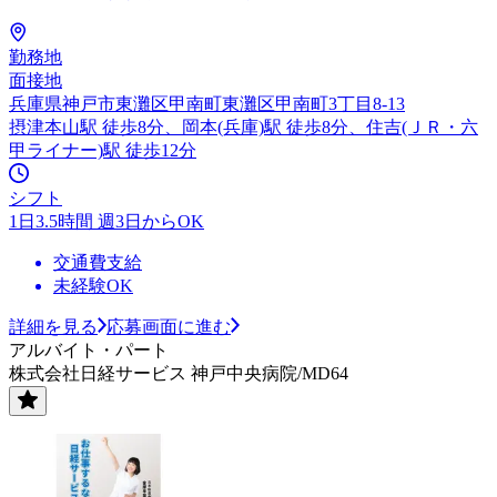
勤務地
面接地
兵庫県神戸市東灘区甲南町東灘区甲南町3丁目8-13
摂津本山駅 徒歩8分、岡本(兵庫)駅 徒歩8分、住吉(ＪＲ・六
甲ライナー)駅 徒歩12分
シフト
1日3.5時間 週3日からOK
交通費支給
未経験OK
詳細を見る
応募画面に進む
アルバイト・パート
株式会社日経サービス 神戸中央病院/MD64