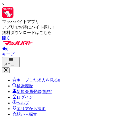
×
マッハバイトアプリ
アプリでお得にバイト探し！
無料ダウンロードはこちら
開く
0
キープ
メニュー
キープした求人を見る
0
検索履歴
新規会員登録(無料)
ログイン
ヘルプ
エリアから探す
駅から探す