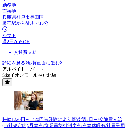
勤務地
面接地
兵庫県神戸市長田区
板宿駅から徒歩で15分
シフト
週2日からOK
交通費支給
詳細を見る
応募画面に進む
アルバイト・パート
ikkaイオンモール神戸北店
時給1220円～1420円※経験により優遇/週2日～/交通費支給
(当社規定内)/昇給有/従業員割引制度有/有給休暇有/社員登用