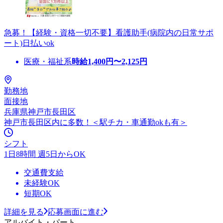
急募！【経験・資格一切不要】看護助手(病院内の日常サポ
ート)日払いok
医療・福祉系
時給
1,400
円〜
2,125
円
勤務地
面接地
兵庫県神戸市長田区
神戸市長田区内に多数！＜駅チカ・車通勤okも有＞
シフト
1日8時間 週5日からOK
交通費支給
未経験OK
短期OK
詳細を見る
応募画面に進む
アルバイト・パート