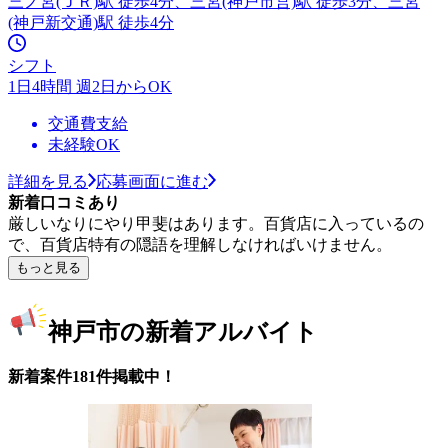
三ノ宮(ＪＲ)駅 徒歩4分、三宮(神戸市営)駅 徒歩3分、三宮
(神戸新交通)駅 徒歩4分
シフト
1日4時間 週2日からOK
交通費支給
未経験OK
詳細を見る
応募画面に進む
新着口コミあり
厳しいなりにやり甲斐はあります。百貨店に入っているの
で、百貨店特有の隠語を理解しなければいけません。
もっと見る
神戸市の新着アルバイト
新着案件181件掲載中！