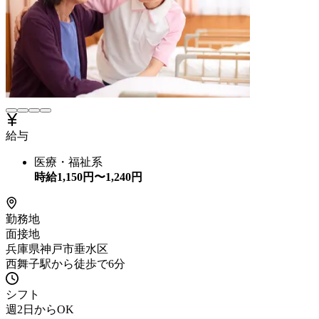
給与
医療・福祉系
時給
1,150
円〜
1,240
円
勤務地
面接地
兵庫県神戸市垂水区
西舞子駅から徒歩で6分
シフト
週2日からOK