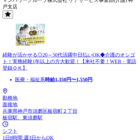
マンパワーグループ株式会社 ケアサービス事業部(介護) 神
戸支店
経験が活かせる◎20～50代活躍中日払いOK◆介護のオシゴ
ト！実務経験1年以上の方大歓迎！【来社不要！WEB・電話
登録ＯＫ】
医療・福祉系
時給
1,350
円〜
1,550
円
勤務地
面接地
兵庫県神戸市須磨区板宿町２丁目
板宿駅、東須磨駅
シフト
1日8時間 週3日からOK