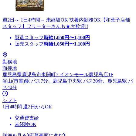
週2日～ 1日4時間～ 未経験OK 扶養内勤務OK【和菓子店舗
スタッフ】フリーターさんも★大歓迎!!
製造スタッフ
時給
1,050
円〜
1,100
円
販売スタッフ
時給
1,050
円〜
1,100
円
勤務地
面接地
鹿児島県鹿児島市東開町7 イオンモール鹿児島店1F
谷山(市電)駅 バス7分、鹿児島中央駅 バス30分、鹿児島駅 バ
ス40分
シフト
1日4時間 週2日からOK
交通費支給
未経験OK
詳細を見る
応募画面に進む