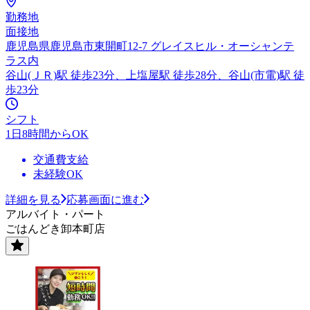
勤務地
面接地
鹿児島県鹿児島市東開町12-7 グレイスヒル・オーシャンテ
ラス内
谷山(ＪＲ)駅 徒歩23分、上塩屋駅 徒歩28分、谷山(市電)駅 徒
歩23分
シフト
1日8時間からOK
交通費支給
未経験OK
詳細を見る
応募画面に進む
アルバイト・パート
ごはんどき卸本町店