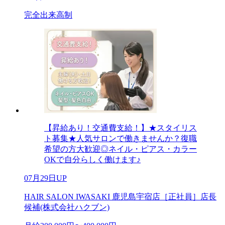
完全出来高制
【昇給あり！交通費支給！】★スタイリス
ト募集★人気サロンで働きませんか？復職
希望の方大歓迎◎ネイル・ピアス・カラー
OKで自分らしく働けます♪
07月29日UP
HAIR SALON IWASAKI 鹿児島宇宿店［正社員］店長
候補(株式会社ハクブン)