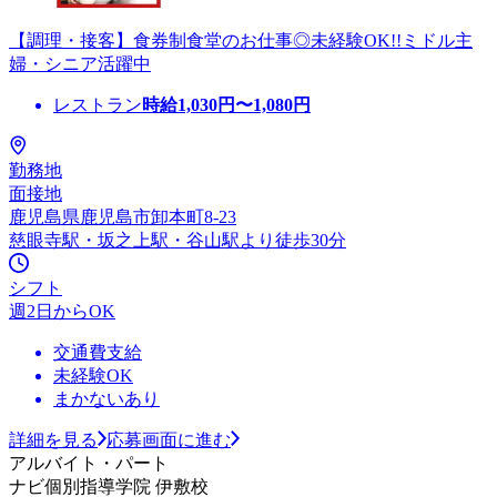
【調理・接客】食券制食堂のお仕事◎未経験OK!!ミドル主
婦・シニア活躍中
レストラン
時給
1,030
円〜
1,080
円
勤務地
面接地
鹿児島県鹿児島市卸本町8-23
慈眼寺駅・坂之上駅・谷山駅より徒歩30分
シフト
週2日からOK
交通費支給
未経験OK
まかないあり
詳細を見る
応募画面に進む
アルバイト・パート
ナビ個別指導学院 伊敷校