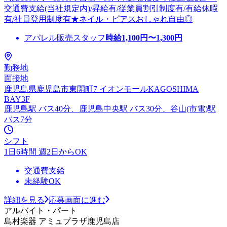
交通費支給(当社規定内)/昇給有/従業員割引制度有/有給休暇
有/社員登用制度有★ネイル・ピアスおしゃれ自由◎
アパレル販売スタッフ
時給
1,100
円〜
1,300
円
勤務地
面接地
鹿児島県鹿児島市東開町7 イオンモールKAGOSHIMA
BAY3F
鹿児島駅 バス40分、鹿児島中央駅 バス30分、谷山(市電)駅
バス7分
シフト
1日6時間 週2日からOK
交通費支給
未経験OK
詳細を見る
応募画面に進む
アルバイト・パート
島村楽器 アミュプラザ鹿児島店