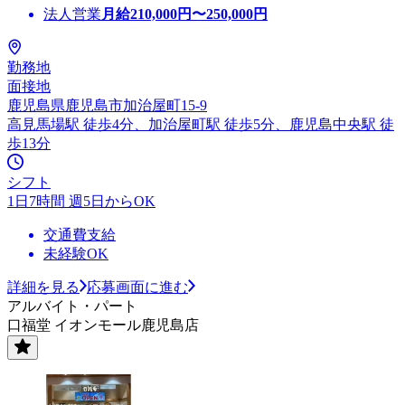
法人営業
月給
210,000
円〜
250,000
円
勤務地
面接地
鹿児島県鹿児島市加治屋町15-9
高見馬場駅 徒歩4分、加治屋町駅 徒歩5分、鹿児島中央駅 徒
歩13分
シフト
1日7時間 週5日からOK
交通費支給
未経験OK
詳細を見る
応募画面に進む
アルバイト・パート
口福堂 イオンモール鹿児島店