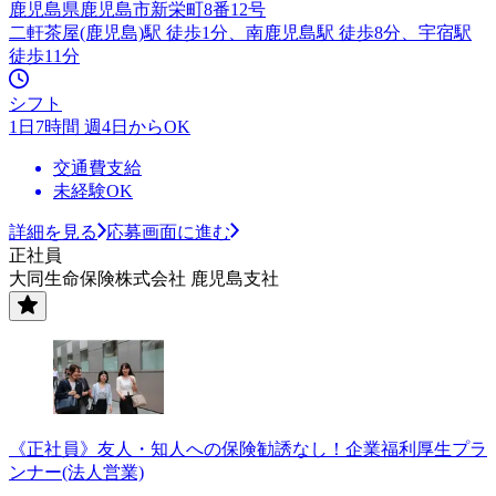
鹿児島県鹿児島市新栄町8番12号
二軒茶屋(鹿児島)駅 徒歩1分、南鹿児島駅 徒歩8分、宇宿駅
徒歩11分
シフト
1日7時間 週4日からOK
交通費支給
未経験OK
詳細を見る
応募画面に進む
正社員
大同生命保険株式会社 鹿児島支社
《正社員》友人・知人への保険勧誘なし！企業福利厚生プラ
ンナー(法人営業)