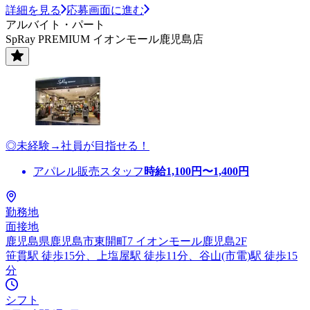
詳細を見る
応募画面に進む
アルバイト・パート
SpRay PREMIUM イオンモール鹿児島店
◎未経験→社員が目指せる！
アパレル販売スタッフ
時給
1,100
円〜
1,400
円
勤務地
面接地
鹿児島県鹿児島市東開町7 イオンモール鹿児島2F
笹貫駅 徒歩15分、上塩屋駅 徒歩11分、谷山(市電)駅 徒歩15
分
シフト