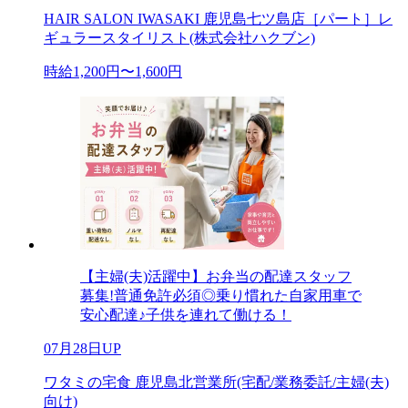
HAIR SALON IWASAKI 鹿児島七ツ島店［パート］レ
ギュラースタイリスト(株式会社ハクブン)
時給1,200円〜1,600円
【主婦(夫)活躍中】お弁当の配達スタッフ
募集!普通免許必須◎乗り慣れた自家用車で
安心配達♪子供を連れて働ける！
07月28日UP
ワタミの宅食 鹿児島北営業所(宅配/業務委託/主婦(夫)
向け)