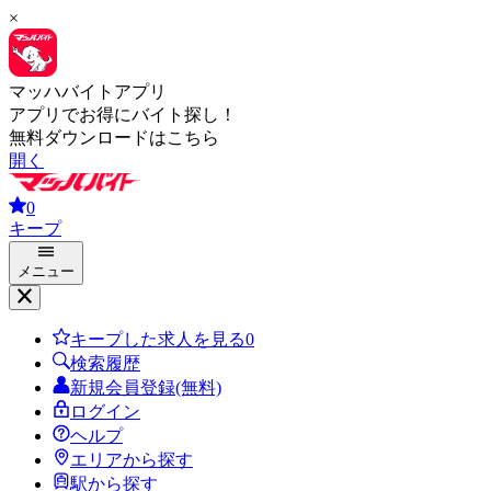
×
マッハバイトアプリ
アプリでお得にバイト探し！
無料ダウンロードはこちら
開く
0
キープ
メニュー
キープした求人を見る
0
検索履歴
新規会員登録(無料)
ログイン
ヘルプ
エリアから探す
駅から探す