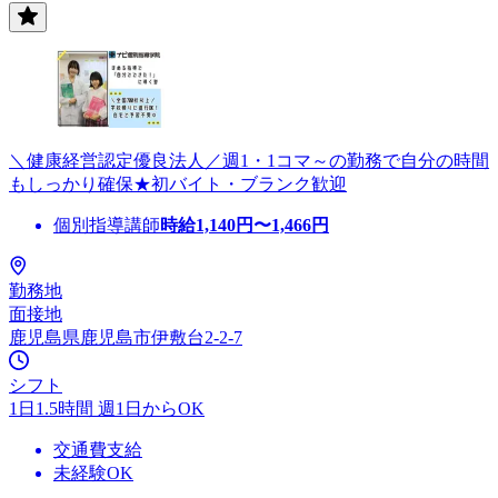
＼健康経営認定優良法人／週1・1コマ～の勤務で自分の時間
もしっかり確保★初バイト・ブランク歓迎
個別指導講師
時給
1,140
円〜
1,466
円
勤務地
面接地
鹿児島県鹿児島市伊敷台2-2-7
シフト
1日1.5時間 週1日からOK
交通費支給
未経験OK