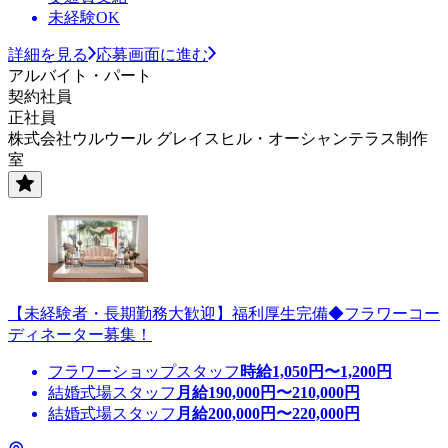
未経験OK
詳細を見る
応募画面に進む
アルバイト・パート
契約社員
正社員
株式会社ウルウール グレイスヒル・オーシャンテラス制作
室
【未経験者・長期勤務大歓迎】福利厚生完備◆フラワーコー
ディネーター募集！
フラワーショップスタッフ
時給
1,050
円〜
1,200
円
結婚式場スタッフ
月給
190,000
円〜
210,000
円
結婚式場スタッフ
月給
200,000
円〜
220,000
円