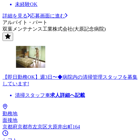
未経験OK
詳細を見る
応募画面に進む
アルバイト・パート
双葉メンテナンス工業株式会社(大原記念病院)
【即日勤務OK】週3日〜◆病院内の清掃管理スタッフを募集
しています!
清掃スタッフ
※求人詳細へ記載
勤務地
面接地
京都府京都市左京区大原井出町164