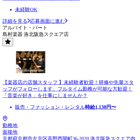
未経験OK
詳細を見る
応募画面に進む
アルバイト・パート
島村楽器 洛北阪急スクエア店
【楽器店の店舗スタッフ 】未経験者歓迎！研修や先輩スタ
ッフがフォローします。フルタイム勤務が可能な方歓迎！
「音楽が好き」を仕事にしませんか？
販売・ファッション・レンタル
時給
1,130
円〜
勤務地
面接地
京都府京都市左京区高野西開町36-2020 洛北阪急スクエア内