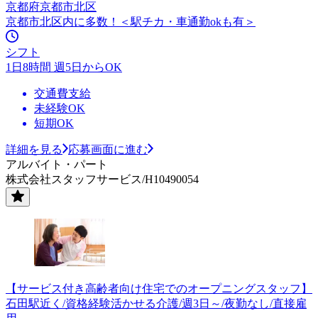
京都府京都市北区
京都市北区内に多数！＜駅チカ・車通勤okも有＞
シフト
1日8時間 週5日からOK
交通費支給
未経験OK
短期OK
詳細を見る
応募画面に進む
アルバイト・パート
株式会社スタッフサービス/H10490054
【サービス付き高齢者向け住宅でのオープニングスタッフ】
石田駅近く/資格経験活かせる介護/週3日～/夜勤なし/直接雇