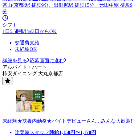
茶山(京都)駅 徒歩9分、出町柳駅 徒歩15分、元田中駅 徒歩9
分
シフト
1日5.5時間 週3日からOK
交通費支給
未経験OK
詳細を見る
応募画面に進む
アルバイト・パート
柿安ダイニング 大丸京都店
未経験★扶養内勤務★バイトデビューさん…みんな大歓迎!!
惣菜屋スタッフ
時給
1,150
円〜
1,170
円