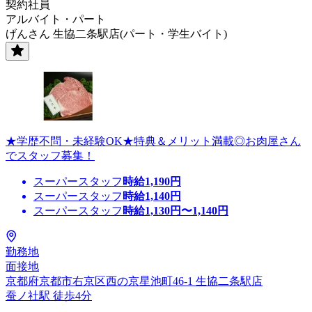
契約社員
アルバイト・パート
げんさん 生協二条駅店(パート・学生バイト)
★学歴不問・未経験OK★特典＆メリット満載◎お肉屋さん
でスタッフ募集！
スーパースタッフ
時給
1,190
円
スーパースタッフ
時給
1,140
円
スーパースタッフ
時給
1,130
円〜
1,140
円
勤務地
面接地
京都府京都市右京区西の京星池町46-1 生協二条駅店
蚕ノ社駅 徒歩4分