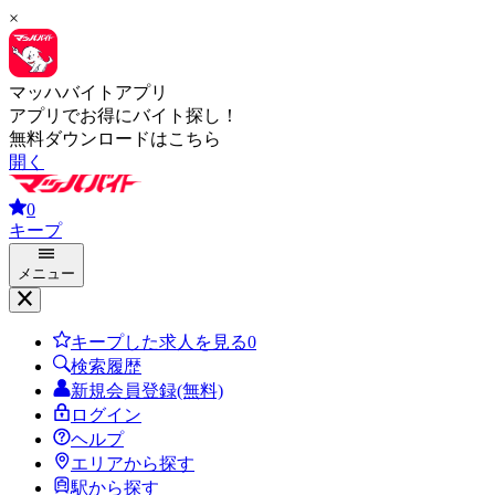
×
マッハバイトアプリ
アプリでお得にバイト探し！
無料ダウンロードはこちら
開く
0
キープ
メニュー
キープした求人を見る
0
検索履歴
新規会員登録(無料)
ログイン
ヘルプ
エリアから探す
駅から探す