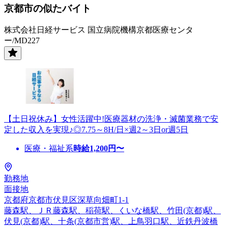
京都市の似たバイト
株式会社日経サービス 国立病院機構京都医療センタ
ー/MD227
【土日祝休み】女性活躍中!医療器材の洗浄・滅菌業務で安
定した収入を実現♪◎7.75～8H/日×週2～3日or週5日
医療・福祉系
時給
1,200
円〜
勤務地
面接地
京都府京都市伏見区深草向畑町1-1
藤森駅、ＪＲ藤森駅、稲荷駅、くいな橋駅、竹田(京都)駅、
伏見(京都)駅、十条(京都市営)駅、上鳥羽口駅、近鉄丹波橋