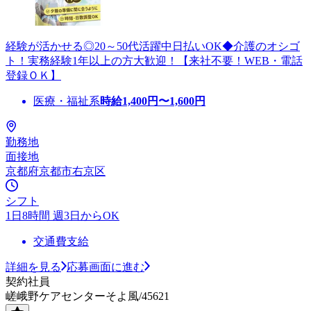
経験が活かせる◎20～50代活躍中日払いOK◆介護のオシゴ
ト！実務経験1年以上の方大歓迎！【来社不要！WEB・電話
登録ＯＫ】
医療・福祉系
時給
1,400
円〜
1,600
円
勤務地
面接地
京都府京都市右京区
シフト
1日8時間 週3日からOK
交通費支給
詳細を見る
応募画面に進む
契約社員
嵯峨野ケアセンターそよ風/45621