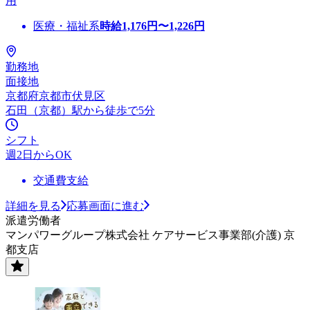
用
医療・福祉系
時給
1,176
円〜
1,226
円
勤務地
面接地
京都府京都市伏見区
石田（京都）駅から徒歩で5分
シフト
週2日からOK
交通費支給
詳細を見る
応募画面に進む
派遣労働者
マンパワーグループ株式会社 ケアサービス事業部(介護) 京
都支店