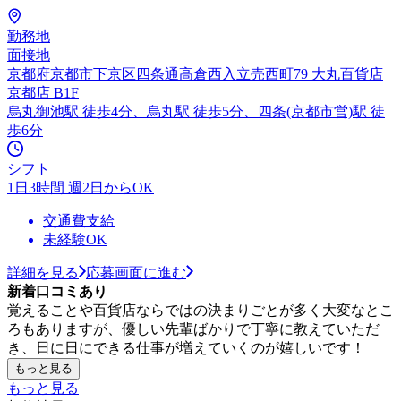
勤務地
面接地
京都府京都市下京区四条通高倉西入立売西町79 大丸百貨店
京都店 B1F
烏丸御池駅 徒歩4分、烏丸駅 徒歩5分、四条(京都市営)駅 徒
歩6分
シフト
1日3時間 週2日からOK
交通費支給
未経験OK
詳細を見る
応募画面に進む
新着口コミあり
覚えることや百貨店ならではの決まりごとが多く大変なとこ
ろもありますが、優しい先輩ばかりで丁寧に教えていただ
き、日に日にできる仕事が増えていくのが嬉しいです！
もっと見る
もっと見る