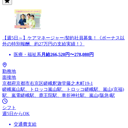
【週5日～】ケアマネージャー/契約社員募集！《ボーナス以
外の特別報酬、約27万円の支給実績！》
医療・福祉系
月給
266,520
円〜
278,080
円
勤務地
面接地
京都府京都市右京区嵯峨釈迦堂藤之木町19-1
嵯峨嵐山駅、トロッコ嵐山駅、トロッコ嵯峨駅、嵐山(京福)
駅、嵐電嵯峨駅、鹿王院駅、車折神社駅、嵐山(阪急)駅
シフト
週5日からOK
交通費支給