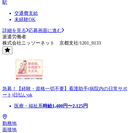
駅
交通費支給
未経験OK
詳細を見る
応募画面に進む
派遣労働者
株式会社ニッソーネット 京都支社/1201_9133
急募！【経験・資格一切不要】看護助手(病院内の日常サポ
ート)日払いok
医療・福祉系
時給
1,400
円〜
2,125
円
勤務地
面接地