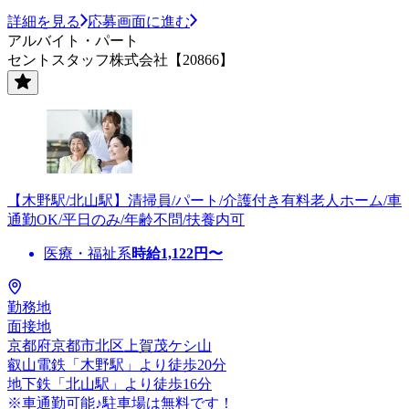
詳細を見る
応募画面に進む
アルバイト・パート
セントスタッフ株式会社【20866】
【木野駅/北山駅】清掃員/パート/介護付き有料老人ホーム/車
通勤OK/平日のみ/年齢不問/扶養内可
医療・福祉系
時給
1,122
円〜
勤務地
面接地
京都府京都市北区上賀茂ケシ山
叡山電鉄「木野駅」より徒歩20分
地下鉄「北山駅」より徒歩16分
※車通勤可能♪駐車場は無料です！