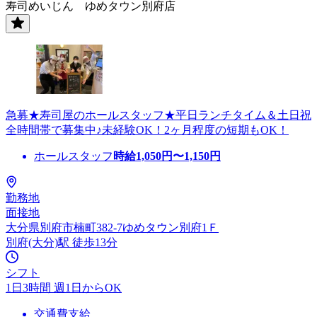
寿司めいじん ゆめタウン別府店
急募★寿司屋のホールスタッフ★平日ランチタイム＆土日祝
全時間帯で募集中♪未経験OK！2ヶ月程度の短期もOK！
ホールスタッフ
時給
1,050
円〜
1,150
円
勤務地
面接地
大分県別府市楠町382-7ゆめタウン別府1Ｆ
別府(大分)駅 徒歩13分
シフト
1日3時間 週1日からOK
交通費支給