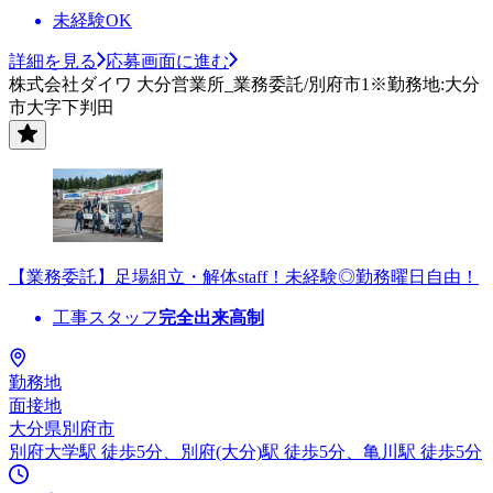
未経験OK
詳細を見る
応募画面に進む
株式会社ダイワ 大分営業所_業務委託/別府市1※勤務地:大分
市大字下判田
【業務委託】足場組立・解体staff！未経験◎勤務曜日自由！
工事スタッフ
完全出来高制
勤務地
面接地
大分県別府市
別府大学駅 徒歩5分、別府(大分)駅 徒歩5分、亀川駅 徒歩5分