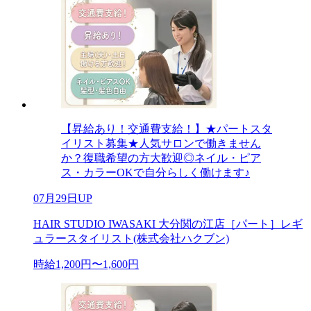
【昇給あり！交通費支給！】★パートスタ
イリスト募集★人気サロンで働きません
か？復職希望の方大歓迎◎ネイル・ピア
ス・カラーOKで自分らしく働けます♪
07月29日UP
HAIR STUDIO IWASAKI 大分関の江店［パート］レギ
ュラースタイリスト(株式会社ハクブン)
時給1,200円〜1,600円