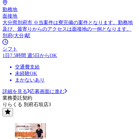
勤務地
面接地
大分県別府市 ※当案件は寮完備の案件となります。勤務地
及び、最寄りからのアクセスは面接地の一例となります。
別府(大分)駅
シフト
1日7.5時間 週5日からOK
交通費支給
未経験OK
まかないあり
詳細を見る
応募画面に進む
業務委託契約
りらくる 別府石垣店3