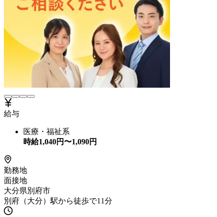
給与
医療・福祉系
時給
1,040
円〜
1,090
円
勤務地
面接地
大分県別府市
別府（大分）駅から徒歩で11分