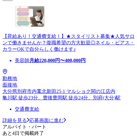
【昇給あり！交通費支給！】★スタイリスト募集★人気サロ
ンで働きませんか？復職希望の方大歓迎◎ネイル・ピアス・
カラーOKで自分らしく働けます♪
美容師
月給
220,000
円〜
400,000
円
勤務地
面接地
大分県別府市内竃北新田25-1 マルショク関の江店内
亀川駅 徒歩23分、豊後豊岡駅 徒歩24分、別府(大分)駅
交通費支給
詳細を見る
応募画面に進む
アルバイト・パート
あと4日で掲載終了