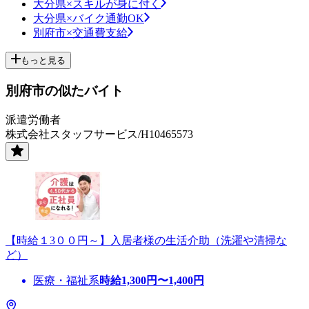
大分県×スキルが身に付く
大分県×バイク通勤OK
別府市×交通費支給
もっと見る
別府市の似たバイト
派遣労働者
株式会社スタッフサービス/H10465573
【時給１3００円～】入居者様の生活介助（洗濯や清掃な
ど）
医療・福祉系
時給
1,300
円〜
1,400
円