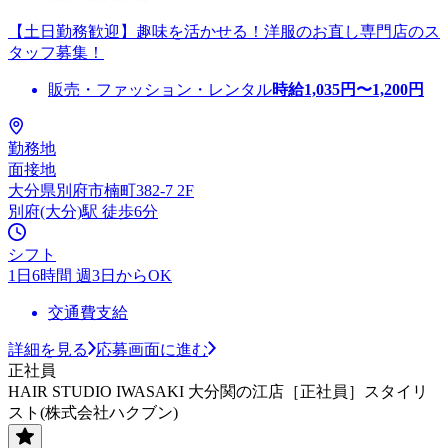
【土日勤務歓迎】趣味を活かせる！洋服のお直し専門店のス
タッフ募集！
販売・ファッション・レンタル
時給
1,035
円〜
1,200
円
勤務地
面接地
大分県別府市楠町382-7 2F
別府(大分)駅 徒歩6分
シフト
1日6時間 週3日からOK
交通費支給
詳細を見る
応募画面に進む
正社員
HAIR STUDIO IWASAKI 大分関の江店［正社員］スタイリ
スト(株式会社ハクブン)