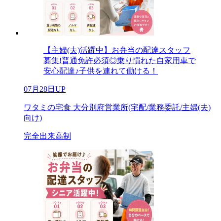
【主婦(夫)活躍中】お弁当の配達スタッフ
募集!普通免許必須◎乗り慣れた自家用車で
安心配達♪子供を連れて働ける！
07月28日UP
ワタミの宅食 大分別府営業所(宅配/業務委託/主婦(夫)
向け)
完全出来高制