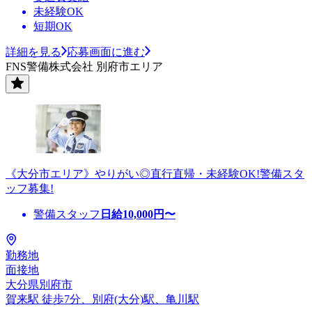
未経験OK
短期OK
詳細を見る
応募画面に進む
FNS警備株式会社 別府市エリア
《大分市エリア》やりがい◎直行直帰・未経験OK!警備スタ
ッフ募集!
警備スタッフ
日給
10,000
円〜
勤務地
面接地
大分県別府市
賀来駅 徒歩7分、別府(大分)駅、亀川駅