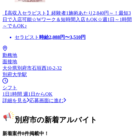
【高収入セラピスト】経験者1施術あたり2,840円～！最短3
日で入店可能☆Wワーク＆短時間入店もOK☆週1日～1時間
～でもOK♪
セラピスト
時給
2,088
円〜
3,510
円
勤務地
面接地
大分県別府市石垣西10-2-32
別府大学駅
シフト
1日1時間 週1日からOK
詳細を見る
応募画面に進む
別府市の新着アルバイト
新着案件8件掲載中！