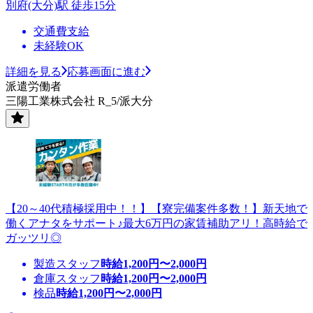
別府(大分)駅 徒歩15分
交通費支給
未経験OK
詳細を見る
応募画面に進む
派遣労働者
三陽工業株式会社 R_5/派大分
【20～40代積極採用中！！】【寮完備案件多数！】新天地で
働くアナタをサポート♪最大6万円の家賃補助アリ！高時給で
ガッツリ◎
製造スタッフ
時給
1,200
円〜
2,000
円
倉庫スタッフ
時給
1,200
円〜
2,000
円
検品
時給
1,200
円〜
2,000
円