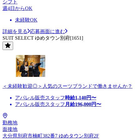
シフト
週4日からOK
未経験OK
詳細を見る
応募画面に進む
SUIT SELECT ゆめタウン別府[1651]
＜未経験歓迎◎＞人気のスーツブランドで働きませんか？
アパレル販売スタッフ
時給
1,140
円〜
アパレル販売スタッフ
月給
196,000
円〜
勤務地
面接地
大分県別府市楠町382番7 ゆめタウン別府2F