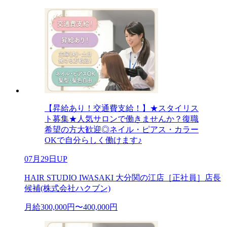
【昇給あり！交通費支給！】★スタイリス
ト募集★人気サロンで働きませんか？復職
希望の方大歓迎◎ネイル・ピアス・カラー
OKで自分らしく働けます♪
07月29日UP
HAIR STUDIO IWASAKI 大分関の江店［正社員］店長
候補(株式会社ハクブン)
月給300,000円〜400,000円