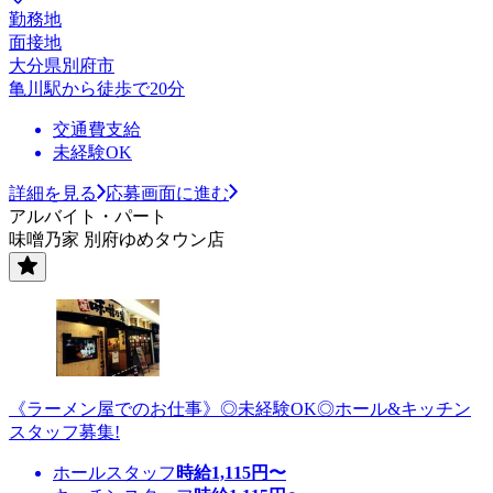
勤務地
面接地
大分県別府市
亀川駅から徒歩で20分
交通費支給
未経験OK
詳細を見る
応募画面に進む
アルバイト・パート
味噌乃家 別府ゆめタウン店
《ラーメン屋でのお仕事》◎未経験OK◎ホール&キッチン
スタッフ募集!
ホールスタッフ
時給
1,115
円〜