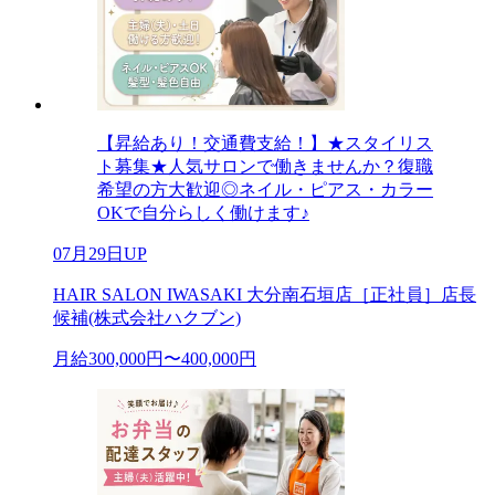
【昇給あり！交通費支給！】★スタイリス
ト募集★人気サロンで働きませんか？復職
希望の方大歓迎◎ネイル・ピアス・カラー
OKで自分らしく働けます♪
07月29日UP
HAIR SALON IWASAKI 大分南石垣店［正社員］店長
候補(株式会社ハクブン)
月給300,000円〜400,000円