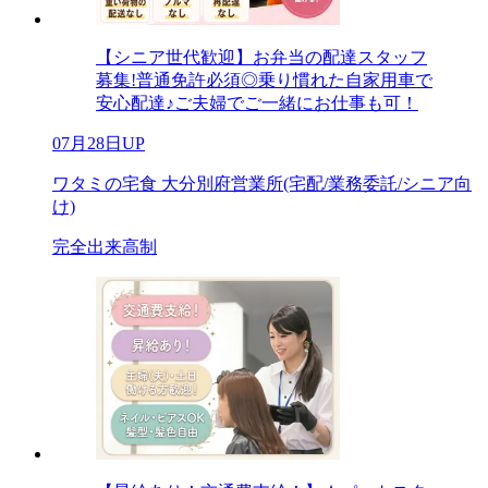
【シニア世代歓迎】お弁当の配達スタッフ
募集!普通免許必須◎乗り慣れた自家用車で
安心配達♪ご夫婦でご一緒にお仕事も可！
07月28日UP
ワタミの宅食 大分別府営業所(宅配/業務委託/シニア向
け)
完全出来高制