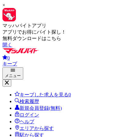
×
マッハバイトアプリ
アプリでお得にバイト探し！
無料ダウンロードはこちら
開く
0
キープ
メニュー
キープした求人を見る
0
検索履歴
新規会員登録(無料)
ログイン
ヘルプ
エリアから探す
駅から探す